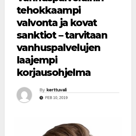
tehokkaampi
valvonta ja kovat
sanktiot – tarvitaan
vanhuspalvelujen
laajempi
korjausohjelma
By
kerttuvali
FEB 10, 2019