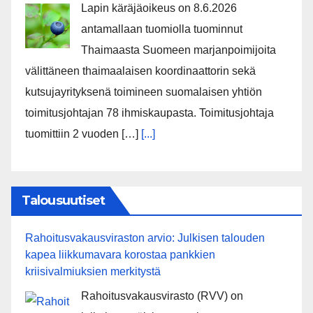
Lapin käräjäoikeus on 8.6.2026
antamallaan tuomiolla tuominnut
Thaimaasta Suomeen marjanpoimijoita
välittäneen thaimaalaisen koordinaattorin sekä
kutsujayrityksenä toimineen suomalaisen yhtiön
toimitusjohtajan 78 ihmiskaupasta. Toimitusjohtaja
tuomittiin 2 vuoden […]
[...]
Talousuutiset
Rahoitusvakausviraston arvio: Julkisen talouden
kapea liikkumavara korostaa pankkien
kriisivalmiuksien merkitystä
Rahoitusvakausvirasto (RVV) on