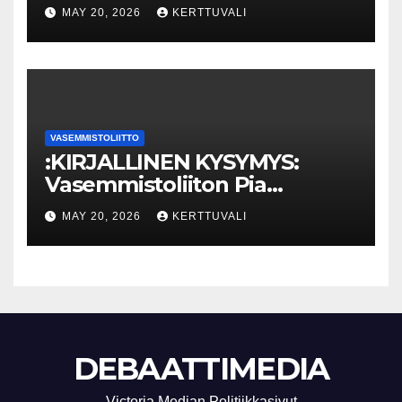
Eriarvoistumisen
MAY 20, 2026
KERTTUVALI
pysäyttäminen luo
turvallisuutta
VASEMMISTOLIITTO
:KIRJALLINEN KYSYMYS:
Vasemmistoliiton Pia
Lohikoski: Missä viipyy Orpon
MAY 20, 2026
KERTTUVALI
hallituksen drooniohjeistus
kunnille?
DEBAATTIMEDIA
Victoria Median Politiikkasivut