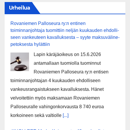
Urheilua
Rovaniemen Palloseura ry:n entinen
toiminnanjohtaja tuo­mit­tiin neljän kuu­kau­den eh­dol­li­
seen van­keu­teen ka­val­luk­ses­ta – syyte mak­su­vä­li­ne­
pe­tok­ses­ta hy­lät­tiin
Lapin käräjäoikeus on 15.6.2026
antamallaan tuomiolla tuominnut
Rovaniemen Palloseura ry:n entisen
toiminnanjohtajan 4 kuukauden ehdolliseen
vankeusrangaistukseen kavalluksesta. Hänet
velvoitettiin myös maksamaan Rovaniemen
Palloseuralle vahingonkorvausta 8 740 euroa
korkoineen sekä valtiolle
[...]