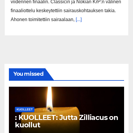
viidennen finaalin. Classicin ja Nokian KrP:n välinen
finaaliottelu keskeytettiin sairauskohtauksen takia.
Ahonen toimitettiin sairaalaan,
[...]
You missed
KUOLLEET
: KUOLLEET: Jutta Zilliacus on
kuollut