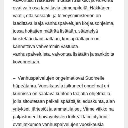
valvontaa. Häkkäsen mukaan sanktiot ja valvonta
ovat vain osa tarvittavia toimenpiteitä. Häkkänen
vaatii, että sosiaali- ja terveysministeriön on
laadittava laaja vanhuspalvelujen korjausohjelma,
jossa hoitajien määrää lisätään, sääntelyä
kiristetään kauttaaltaan, kuntapäättäjien on
kannettava vahvemmin vastuuta
vanhuspalveluista, valvontaa lisätään ja sanktioita
kovennetaan.
– Vanhuspalvelujen ongelmat ovat Suomelle
häpeätahra. Vuosikausia jatkuneet ongelmat eri
kunnissa on saatava kuntoon laajalla ohjelmalla,
jolla sitoutetaan paikallispäättäjät, eduskunta, alan
yritykset, järjestöt ja ammattilaiset. Viime viikkoina
paljastuneet hoivayritysten törkeät laiminlyönnit
ovat jatkumoa vanhuspalvelujen vuosikausia