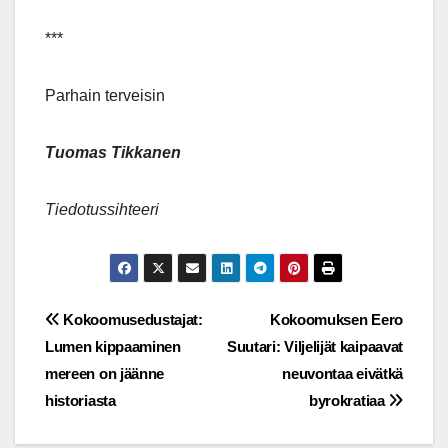
***
Parhain terveisin
Tuomas Tikkanen
Tiedotussihteeri
Post
Kokoomusedustajat:
Kokoomuksen Eero
Lumen kippaaminen
Suutari: Viljelijät kaipaavat
navigation
mereen on jäänne
neuvontaa eivätkä
historiasta
byrokratiaa