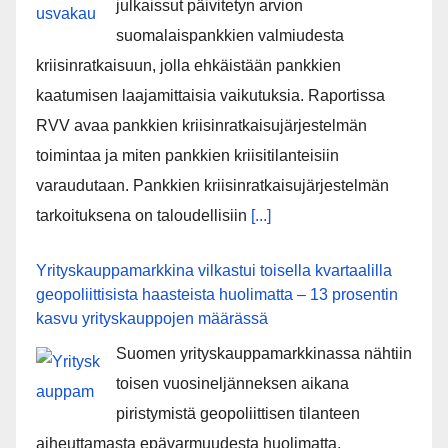
julkaissut päivitetyn arvion
suomalaispankkien valmiudesta
kriisinratkaisuun, jolla ehkäistään pankkien
kaatumisen laajamittaisia vaikutuksia. Raportissa
RVV avaa pankkien kriisinratkaisujärjestelmän
toimintaa ja miten pankkien kriisitilanteisiin
varaudutaan. Pankkien kriisinratkaisujärjestelmän
tarkoituksena on taloudellisiin
[...]
Yrityskauppamarkkina vilkastui toisella kvartaalilla
geopoliittisista haasteista huolimatta – 13 prosentin
kasvu yrityskauppojen määrässä
Suomen yrityskauppamarkkinassa nähtiin
toisen vuosineljänneksen aikana
piristymistä geopoliittisen tilanteen
aiheuttamasta epävarmuudesta huolimatta.