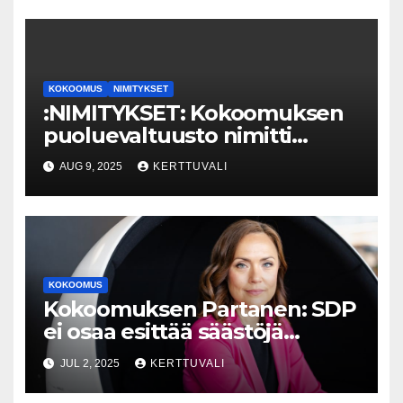
KOKOOMUS
NIMITYKSET
:NIMITYKSET: Kokoomuksen
puoluevaltuusto nimitti
puoluesihteeriksi Maggie
AUG 9, 2025
KERTTUVALI
Keskisen
KOKOOMUS
Kokoomuksen Partanen: SDP
ei osaa esittää säästöjä
tuhlaamatta niitä heti uusiin
JUL 2, 2025
KERTTUVALI
kohteisiin