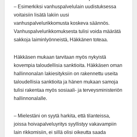
– Esimerkiksi vanhuspalvelulain uudistuksessa
voitaisiin lisätä lakiin uusi
vanhuspalvelurikkomusta koskeva säännös.
Vanhuspalvelurikkomuksesta tulisi voida määrätä
sakkoja laiminlyönneistä, Häkkänen toteaa.
Häkkäsen mukaan tarvitaan myös nykyistä
kovempia taloudellisia sanktioita. Häkkäsen oman
hallinnonalan lakiesityksiin on rakennettu useita
taloudellisia sanktioita ja hänen mukaan samoja
tulisi rakentaa myös sosiaali- ja terveysministeriön
hallinnonalalle.
– Mielestäni on syytä harkita, että tilanteissa,
joissa hoivapalveluyritys syyllistyy vakavampiin
lain rikkomisiin, ei sillä olisi oikeutta saada