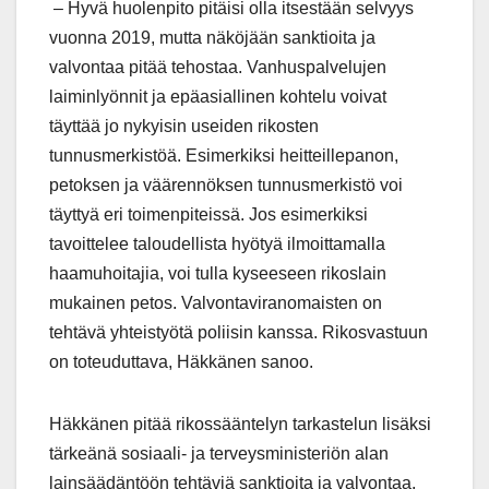
– Hyvä huolenpito pitäisi olla itsestään selvyys
vuonna 2019, mutta näköjään sanktioita ja
valvontaa pitää tehostaa. Vanhuspalvelujen
laiminlyönnit ja epäasiallinen kohtelu voivat
täyttää jo nykyisin useiden rikosten
tunnusmerkistöä. Esimerkiksi heitteillepanon,
petoksen ja väärennöksen tunnusmerkistö voi
täyttyä eri toimenpiteissä. Jos esimerkiksi
tavoittelee taloudellista hyötyä ilmoittamalla
haamuhoitajia, voi tulla kyseeseen rikoslain
mukainen petos. Valvontaviranomaisten on
tehtävä yhteistyötä poliisin kanssa. Rikosvastuun
on toteuduttava, Häkkänen sanoo.
Häkkänen pitää rikossääntelyn tarkastelun lisäksi
tärkeänä sosiaali- ja terveysministeriön alan
lainsäädäntöön tehtäviä sanktioita ja valvontaa.