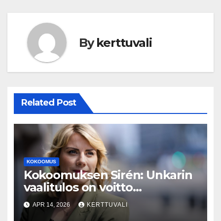
By
kerttuvali
Related Post
KOKOOMUS
Kokoomuksen Sirén: Unkarin
vaalitulos on voitto
demokratialle
APR 14, 2026
KERTTUVALI