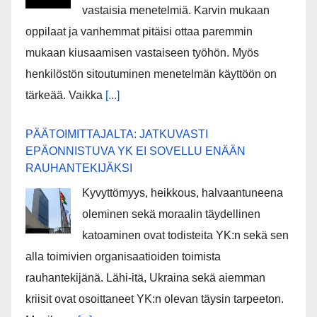
vastaisia menetelmiä. Karvin mukaan
oppilaat ja vanhemmat pitäisi ottaa paremmin
mukaan kiusaamisen vastaiseen työhön. Myös
henkilöstön sitoutuminen menetelmän käyttöön on
tärkeää. Vaikka
[...]
PÄÄTOIMITTAJALTA: JATKUVASTI
EPÄONNISTUVA YK EI SOVELLU ENÄÄN
RAUHANTEKIJÄKSI
Kyvyttömyys, heikkous, halvaantuneena
oleminen sekä moraalin täydellinen
katoaminen ovat todisteita YK:n sekä sen
alla toimivien organisaatioiden toimista
rauhantekijänä. Lähi-itä, Ukraina sekä aiemman
kriisit ovat osoittaneet YK:n olevan täysin tarpeeton.