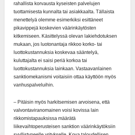
rahallista korvausta kyseisten palvelujen
tuottamisesta kunnalta tai asiakkaalta. Tällaista
menettelyä olemme esimerkiksi esittäneet
pikavippejä koskevien väärinkäytösten
kitkemiseen. Käsittelyssä olevan lakiehdotuksen
mukaan, jos luotonantaja rikkoo korko- tai
luottokustannuksia koskevaa sääntelyä,
kuluttajalta ei saisi periä korkoa tai
luottokustannuksia lainkaan. Vastaavanlainen
sanktiomekanismi voitaisiin ottaa käyttöön myös
vanhuspalveluihin.
– Pitäisin myös harkitsemisen arvoisena, että
valvontaviranomainen voisi kovissa lain
rikkomistapauksissa määrätä
liikevaihtoperusteisen sanktion väärinkäytöksiin
syyllistyneelle yritykselle. Kova taloudellisen