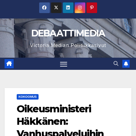
Skip
to
content
DEBAATTIMEDIA
Victoria Median Politiikkasivut
KOKOOMUS
Oikeusministeri
Häkkänen:
Vanhuspalveluihin