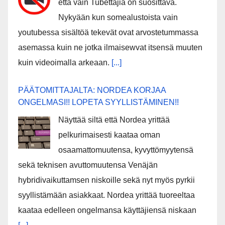
että vain Tubettajia on suosittava.
Nykyään kun somealustoista vain
youtubessa sisältöä tekevät ovat arvostetummassa
asemassa kuin ne jotka ilmaisewvat itsensä muuten
kuin videoimalla arkeaan.
[...]
PÄÄTOMITTAJALTA: NORDEA KORJAA
ONGELMASI!! LOPETA SYYLLISTÄMINEN!!
Näyttää siltä että Nordea yrittää
pelkurimaisesti kaataa oman
osaamattomuutensa, kyvyttömyytensä
sekä teknisen avuttomuutensa Venäjän
hybridivaikuttamsen niskoille sekä nyt myös pyrkii
syyllistämään asiakkaat. Nordea yrittää tuoreeltaa
kaataa edelleen ongelmansa käyttäjiensä niskaan