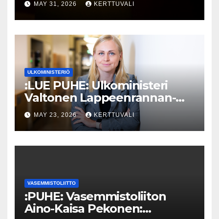
MAY 31, 2026
KERTTUVALI
ULKOMINISTERIÖ
:LUE PUHE: Ulkoministeri
Valtonen Lappeenrannan-
Lahden teknillisen yliopiston
MAY 23, 2026
KERTTUVALI
kunniatohtoriksi
VASEMMISTOLIITTO
:PUHE: Vasemmistoliiton
Aino-Kaisa Pekonen: