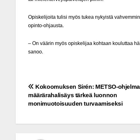
Opiskelijoita tulisi myös tukea nykyistä vahvemmi
opinto-ohjausta.
– On väärin myös opiskelijaa kohtaan kouluttaa häne
sanoo.
Post
Kokoomuksen Sirén: METSO-ohjelm
määrärahalisäys tärkeä luonnon
navigation
monimuotoisuuden turvaamiseksi