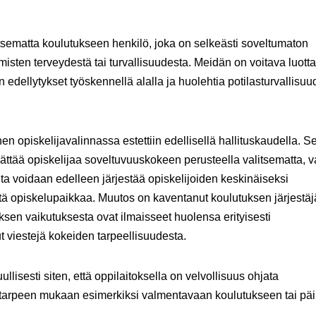
litsematta koulutukseen henkilö, joka on selkeästi soveltumaton
misten terveydestä tai turvallisuudesta. Meidän on voitava luott
 on edellytykset työskennellä alalla ja huolehtia potilasturvallisuu
opiskelijavalinnassa estettiin edellisellä hallituskaudella. S
jättää opiskelijaa soveltuvuuskokeen perusteella valitsematta, v
eita voidaan edelleen järjestää opiskelijoiden keskinäiseksi
vätä opiskelupaikkaa. Muutos on kaventanut koulutuksen järjestä
sen vaikutuksesta ovat ilmaisseet huolensa erityisesti
ut viestejä kokeiden tarpeellisuudesta.
isesti siten, että oppilaitoksella on velvollisuus ohjata
ai tarpeen mukaan esimerkiksi valmentavaan koulutukseen tai pä