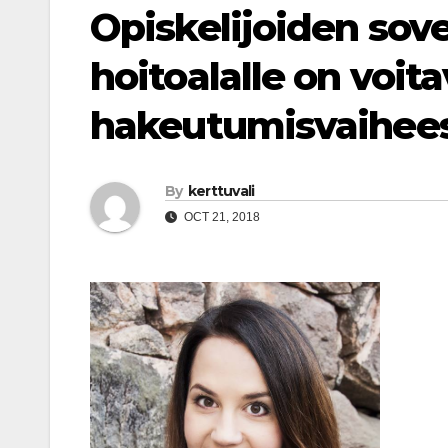
Opiskelijoiden sov
hoitoalalle on voit
hakeutumisvaihee
By
kerttuvali
OCT 21, 2018