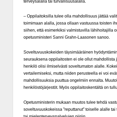
terveysalalla tai turvallisuusalalla.
– Oppilaitoksilla tulee olla mahdollisuus jättää va
toimimaan alalla, jossa ollaan vastuussa toisten ih
siihen, että esimerkiksi valmistuvilla lähihoitajilla
opetusministeri Sanni Grahn-Laasonen sanoo.
Soveltuvuuskokeiden täysimääräinen hyödyntäminen 
seurauksena oppilaitosten ei ole ollut mahdollista 
henkilö olisi ilmiselvästi soveltumaton alalle. Kok
vertailemiseksi, mutta niiden perusteella ei voi e
mahdollisuuksia puuttua ongelmiin ennalta. Muutok
henkilöstöjärjestöt. Myös oppilaitoskentältä on tull
Opetusministerin mukaan muutos tulee tehdä vastuull
soveltuvuuskokeissa ”reputtanut” toiselle alalle t
tai mielenterveyspalvelujen piiriin.