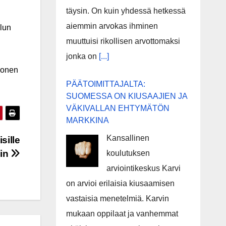
täysin. On kuin yhdessä hetkessä
aiemmin arvokas ihminen
ulun
muuttuisi rikollisen arvottomaksi
jonka on
[...]
asonen
PÄÄTOIMITTAJALTA:
SUOMESSA ON KIUSAAJIEN JA
VÄKIVALLAN EHTYMÄTÖN
MARKKINA
Kansallinen
sille
iin
koulutuksen
arviointikeskus Karvi
on arvioi erilaisia kiusaamisen
vastaisia menetelmiä. Karvin
mukaan oppilaat ja vanhemmat