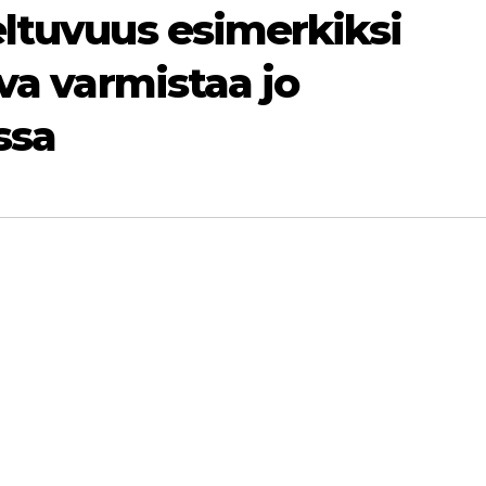
eltuvuus esimerkiksi
ava varmistaa jo
ssa