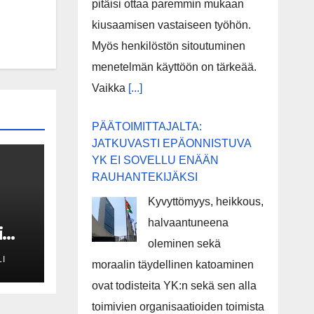
pitäisi ottaa paremmin mukaan
kiusaamisen vastaiseen työhön.
Myös henkilöstön sitoutuminen
menetelmän käyttöön on tärkeää.
Vaikka
[...]
PÄÄTOIMITTAJALTA:
JATKUVASTI EPÄONNISTUVA
YK EI SOVELLU ENÄÄN
RAUHANTEKIJÄKSI
Kyvyttömyys, heikkous,
halvaantuneena
i
oleminen sekä
I
moraalin täydellinen katoaminen
ä
ovat todisteita YK:n sekä sen alla
toimivien organisaatioiden toimista