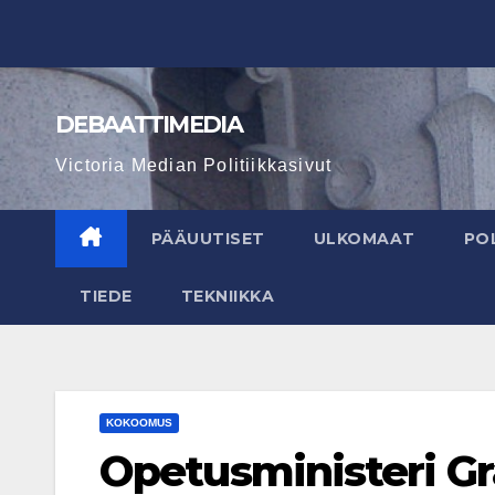
Skip
to
content
DEBAATTIMEDIA
Victoria Median Politiikkasivut
PÄÄUUTISET
ULKOMAAT
POL
TIEDE
TEKNIIKKA
KOKOOMUS
Opetusministeri G