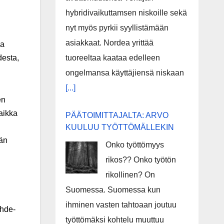
hybridivaikuttamsen niskoille sekä
nyt myös pyrkii syyllistämään
asiakkaat. Nordea yrittää
aa
tuoreeltaa kaataa edelleen
desta,
ongelmansa käyttäjiensä niskaan
[...]
en
aikka
PÄÄTOIMITTAJALTA: ARVO
KUULUU TYÖTTÖMÄLLEKIN
jän
Onko työttömyys
rikos?? Onko työtön
rikollinen? On
Suomessa. Suomessa kun
ihminen vasten tahtoaan joutuu
ihde-
työttömäksi kohtelu muuttuu