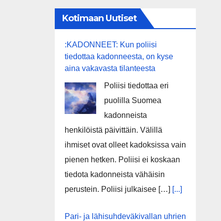
Kotimaan Uutiset
:KADONNEET: Kun poliisi
tiedottaa kadonneesta, on kyse
aina vakavasta tilanteesta
Poliisi tiedottaa eri
puolilla Suomea
kadonneista
henkilöistä päivittäin. Välillä
ihmiset ovat olleet kadoksissa vain
pienen hetken. Poliisi ei koskaan
tiedota kadonneista vähäisin
perustein. Poliisi julkaisee […]
[...]
Pari- ja lähisuhdeväkivallan uhrien