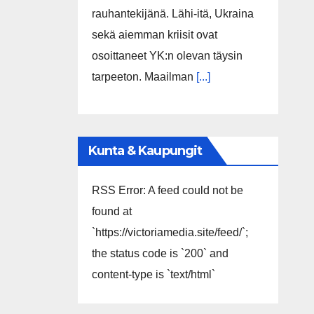
rauhantekijänä. Lähi-itä, Ukraina
sekä aiemman kriisit ovat
osoittaneet YK:n olevan täysin
tarpeeton. Maailman
[...]
Kunta & Kaupungit
RSS Error: A feed could not be
found at
`https://victoriamedia.site/feed/`;
the status code is `200` and
content-type is `text/html`