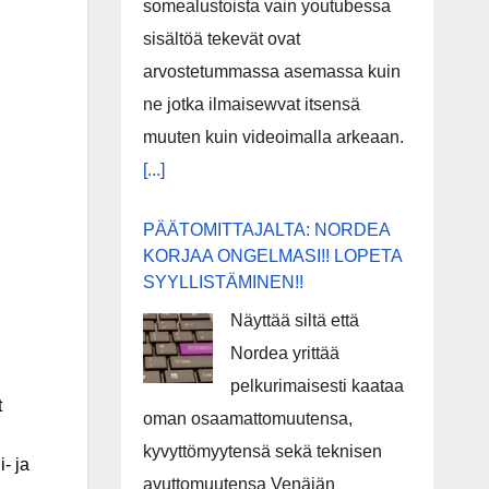
somealustoista vain youtubessa
sisältöä tekevät ovat
arvostetummassa asemassa kuin
ne jotka ilmaisewvat itsensä
muuten kuin videoimalla arkeaan.
[...]
PÄÄTOMITTAJALTA: NORDEA
KORJAA ONGELMASI!! LOPETA
SYYLLISTÄMINEN!!
Näyttää siltä että
Nordea yrittää
pelkurimaisesti kaataa
t
oman osaamattomuutensa,
kyvyttömyytensä sekä teknisen
- ja
avuttomuutensa Venäjän