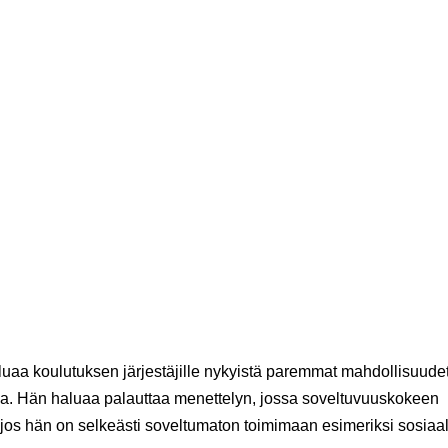
luaa koulutuksen järjestäjille nykyistä paremmat mahdollisuude
sa. Hän haluaa palauttaa menettelyn, jossa soveltuvuuskokeen
a, jos hän on selkeästi soveltumaton toimimaan esimeriksi sosiaali