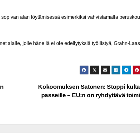
n sopivan alan löytämisessä esimerkiksi vahvistamalla perusko
t alalle, jolle hänellä ei ole edellytyksiä työllistyä, Grahn-La
an
Kokoomuksen Satonen: Stoppi kultai
passeille – EU:n on ryhdyttävä toim