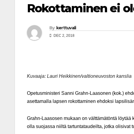
Rokottaminen ei ol
By
kerttuvali
DEC 2, 2018
Kuvaaja: Lauri Heikkinen/valtioneuvoston kanslia
Opetusministeri Sanni Grahn-Laasonen (kok.) ehdott
asettamalla lapsen rokottaminen ehdoksi lapsilisän
Grahn-Laasosen mukaan on välttämätöntä löytää kein
olla suojassa niiltä tartuntataudeilta, jotka olisivat t