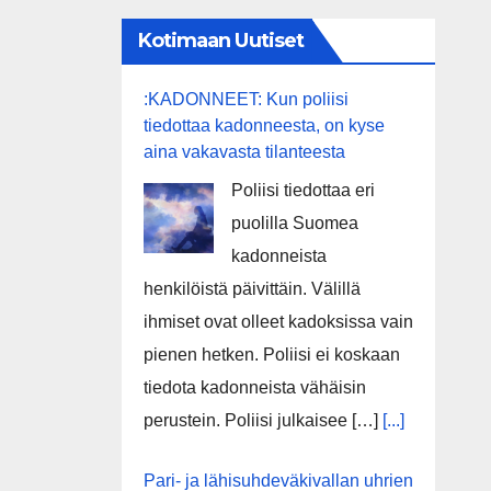
Kotimaan Uutiset
:KADONNEET: Kun poliisi
tiedottaa kadonneesta, on kyse
aina vakavasta tilanteesta
Poliisi tiedottaa eri
puolilla Suomea
kadonneista
henkilöistä päivittäin. Välillä
ihmiset ovat olleet kadoksissa vain
pienen hetken. Poliisi ei koskaan
tiedota kadonneista vähäisin
perustein. Poliisi julkaisee […]
[...]
Pari- ja lähisuhdeväkivallan uhrien