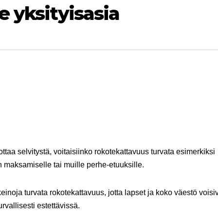
e yksityisasia
aa selvitystä, voitaisiinko rokotekattavuus turvata esimerkiksi
 maksamiselle tai muille perhe-etuuksille.
oja turvata rokotekattavuus, jotta lapset ja koko väestö voisi
urvallisesti estettävissä.