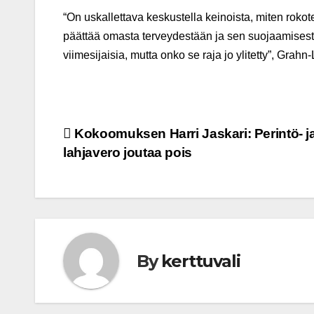
“On uskallettava keskustella keinoista, miten roko
päättää omasta terveydestään ja sen suojaamisesta
viimesijaisia, mutta onko se raja jo ylitetty”, Grah
Post
Kokoomuksen Harri Jaskari: Perintö- j
lahjavero joutaa pois
navigation
By
kerttuvali