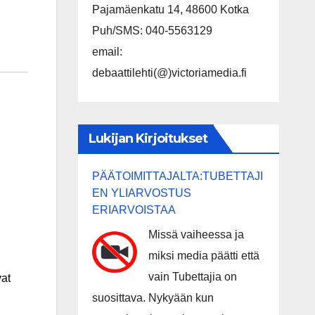
Pajamäenkatu 14, 48600 Kotka
Puh/SMS: 040-5563129
email:
debaattilehti(@)victoriamedia.fi
Lukijan Kirjoitukset
PÄÄTOIMITTAJALTA:TUBETTAJI
EN YLIARVOSTUS
ERIARVOISTAA
Missä vaiheessa ja
miksi media päätti että
vain Tubettajia on
vat
suosittava. Nykyään kun