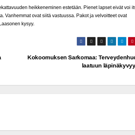
tekattavuuden heikkeneminen estetään. Pienet lapset eivät voi it
. Vanhemmat ovat siitä vastuussa. Pakot ja velvoitteet ovat
n-Laasonen kysyy.
a
Kokoomuksen Sarkomaa: Terveydenhuo
laatuun läpinäkyvy