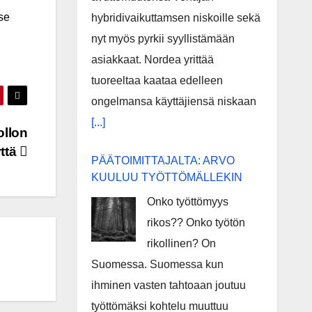
se
hybridivaikuttamsen niskoille sekä
nyt myös pyrkii syyllistämään
asiakkaat. Nordea yrittää
tuoreeltaa kaataa edelleen
ongelmansa käyttäjiensä niskaan
[...]
llon
yttä
PÄÄTOIMITTAJALTA: ARVO
KUULUU TYÖTTÖMÄLLEKIN
Onko työttömyys
rikos?? Onko työtön
rikollinen? On
Suomessa. Suomessa kun
ihminen vasten tahtoaan joutuu
työttömäksi kohtelu muuttuu