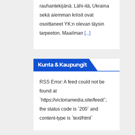
rauhantekijänä. Lähi-itä, Ukraina
sekä aiemman kriisit ovat
osoittaneet YK:n olevan täysin
tarpeeton. Maailman
[...]
Kunta & Kaupungit
RSS Error: A feed could not be
found at
`https://victoriamedia.site/feed/`;
the status code is `200` and
content-type is `text/html`