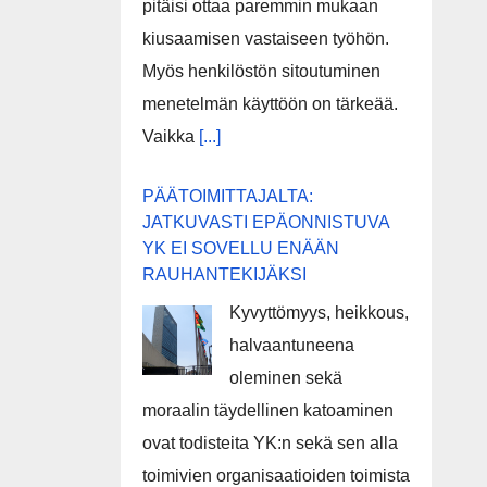
pitäisi ottaa paremmin mukaan
kiusaamisen vastaiseen työhön.
Myös henkilöstön sitoutuminen
menetelmän käyttöön on tärkeää.
Vaikka
[...]
PÄÄTOIMITTAJALTA:
JATKUVASTI EPÄONNISTUVA
YK EI SOVELLU ENÄÄN
RAUHANTEKIJÄKSI
Kyvyttömyys, heikkous,
halvaantuneena
oleminen sekä
moraalin täydellinen katoaminen
ovat todisteita YK:n sekä sen alla
toimivien organisaatioiden toimista