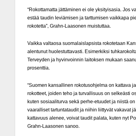
“Rokottamatta jättäminen ei ole yksityisasia. Jos
estää taudin leviämisen ja tarttumisen vaikkapa pie
rokotetta”, Grahn-Laasonen muistuttaa.
Vaikka valtaosa suomalaislapsista rokotetaan Kan
alentunut huolestuttavasti. Esimerkiksi tuhkarokolt
Terveyden ja hyvinvoinnin laitoksen mukaan saanut j
prosenttia.
“Suomen kansallinen rokotusohjelma on kattava ja su
rokotteet, joiden teho ja turvallisuus on selkeästi 
kuten sosiaaliturva sekä perhe-etuudet ja niistä on 
vaaralliset tartuntataudit ja niihin liittyvät vaka
kattavuus alenee, voivat taudit palata, kuten nyt
Grahn-Laasonen sanoo.