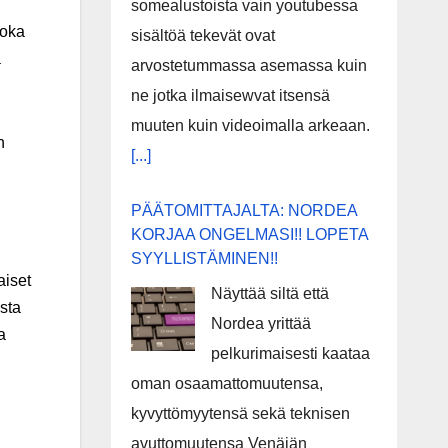
somealustoista vain youtubessa
joka
sisältöä tekevät ovat
a
arvostetummassa asemassa kuin
ne jotka ilmaisewvat itsensä
muuten kuin videoimalla arkeaan.
n
[...]
PÄÄTOMITTAJALTA: NORDEA
KORJAA ONGELMASI!! LOPETA
SYYLLISTÄMINEN!!
aiset
Näyttää siltä että
ista
Nordea yrittää
a
pelkurimaisesti kaataa
oman osaamattomuutensa,
kyvyttömyytensä sekä teknisen
avuttomuutensa Venäjän