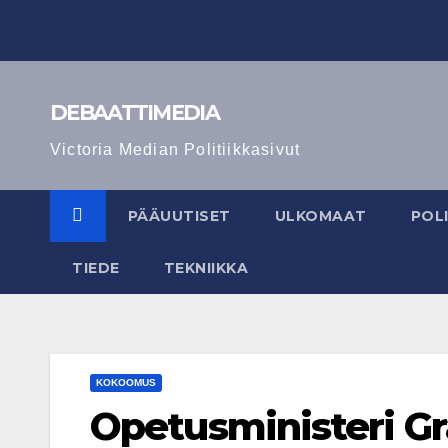
Skip
to
content
DEBAATTIMEDIA
Victoria Median Politiikkasivut
PÄÄUUTISET
ULKOMAAT
POLI
TIEDE
TEKNIIKKA
KOKOOMUS
Opetusministeri G