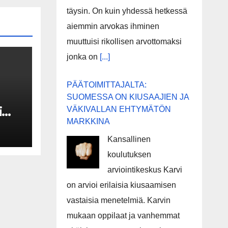
täysin. On kuin yhdessä hetkessä
aiemmin arvokas ihminen
muuttuisi rikollisen arvottomaksi
jonka on
[...]
PÄÄTOIMITTAJALTA:
SUOMESSA ON KIUSAAJIEN JA
i
VÄKIVALLAN EHTYMÄTÖN
MARKKINA
Kansallinen
ä
koulutuksen
arviointikeskus Karvi
on arvioi erilaisia kiusaamisen
vastaisia menetelmiä. Karvin
mukaan oppilaat ja vanhemmat