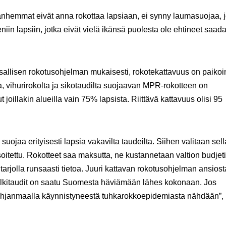
 vanhemmat eivät anna rokottaa lapsiaan, ei synny laumasuojaa, 
niin lapsiin, jotka eivät vielä ikänsä puolesta ole ehtineet saad
sallisen rokotusohjelman mukaisesti, rokotekattavuus on paikoi
a, vihurirokolta ja sikotaudilta suojaavan MPR-rokotteen on
oillakin alueilla vain 75% lapsista. Riittävä kattavuus olisi 95
ojaa erityisesti lapsia vakavilta taudeilta. Siihen valitaan sell
osoitettu. Rokotteet saa maksutta, ne kustannetaan valtion budjet
tarjolla runsaasti tietoa. Juuri kattavan rokotusohjelman ansiost
vat jälkitaudit on saatu Suomesta häviämään lähes kokonaan. Jos
 Pohjanmaalla käynnistyneestä tuhkarokkoepidemiasta nähdään”,