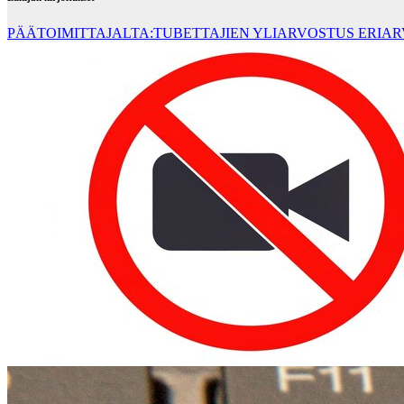
PÄÄTOIMITTAJALTA:TUBETTAJIEN YLIARVOSTUS ERIA