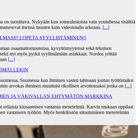
jia on suosittava. Nykyään kun somealustoista vain youtubessa sisältöä
lmaisewvat itsensä muuten kuin videoimalla arkeaan.
[...]
MASI!! LOPETA SYYLLISTÄMINEN!!
taa oman osaamattomuutensa, kyvyttömyytensä sekä teknisen
ekä nyt myös pyrkii syyllistämään asiakkaat. Nordea yrittää
skaan
[...]
TÖMÄLLEKIN
Suomessa. Suomessa kun ihminen vasten tahtoaan joutuu työttömäksi
min arvokas ihminen muuttuisi rikollisen arvottomaksi jonka on
[...]
AJIEN JA VÄKIVALLAN EHTYMÄTÖN MARKKINA
i erilaisia kiusaamisen vastaisia menetelmiä. Karvin mukaan oppilaat
sen vastaiseen työhön. Myös henkilöstön sitoutuminen menetelmän