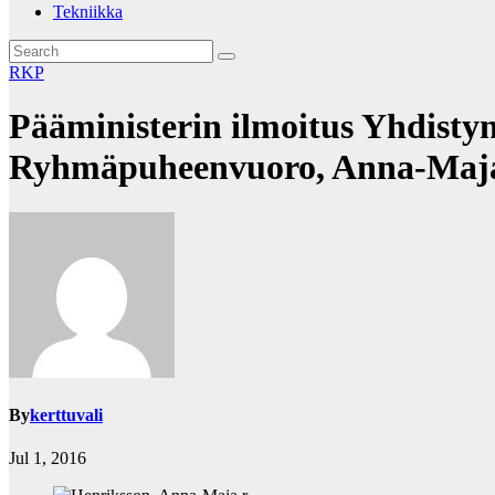
Tekniikka
RKP
Pääministerin ilmoitus Yhdist
Ryhmäpuheenvuoro, Anna-Maja 
By
kerttuvali
Jul 1, 2016