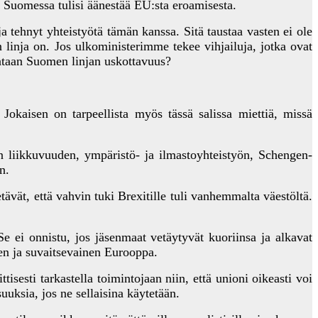
ös Suomessa tulisi äänestää EU:sta eroamisesta.
tehnyt yhteistyötä tämän kanssa. Sitä taustaa vasten ei ole
 linja on. Jos ulkoministerimme tekee vihjailuja, jotka ovat
aataan Suomen linjan uskottavuus?
aisen on tarpeellista myös tässä salissa miettiä, missä
 liikkuvuuden, ympäristö- ja ilmastoyhteistyön, Schengen-
n.
tävät, että vahvin tuki Brexitille tuli vanhemmalta väestöltä.
ei onnistu, jos jäsenmaat vetäytyvät kuoriinsa ja alkavat
en ja suvaitsevainen Eurooppa.
tisesti tarkastella toimintojaan niin, että unioni oikeasti voi
uuksia, jos ne sellaisina käytetään.