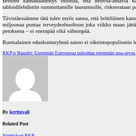
Brittien kansanäänestys osoittaa, että neuvoa-antavia k
tabloidilehdistön rummuttamille lausunnoille, riskeerataan p
Tiivistäessämme tätä tulee myös sanoa, että brittiläinen kans
miljoonaa puntaa terveydenhuoltoon joka viikko maan jättäes
petoksena – ei enempää eikä vähempää.
Ruotsalainen eduskuntaryhmä sanoo ei oikeistopopulismin le
Post
RKP:n Biaudet: Enemmän Eurooppaa tarkoittaa enemmän tasa-arvoa
navigation
By
kerttuvali
Related Post
Nimitykset
RKP