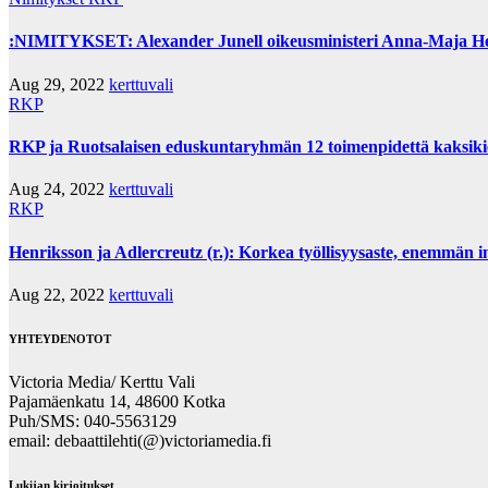
:NIMITYKSET: Alexander Junell oikeusministeri Anna-Maja Hen
Aug 29, 2022
kerttuvali
RKP
RKP ja Ruotsalaisen eduskuntaryhmän 12 toimenpidettä kaksikiel
Aug 24, 2022
kerttuvali
RKP
Henriksson ja Adlercreutz (r.): Korkea työllisyysaste, enemmän 
Aug 22, 2022
kerttuvali
YHTEYDENOTOT
Victoria Media/ Kerttu Vali
Pajamäenkatu 14, 48600 Kotka
Puh/SMS: 040-5563129
email: debaattilehti(@)victoriamedia.fi
Lukijan kirjoitukset