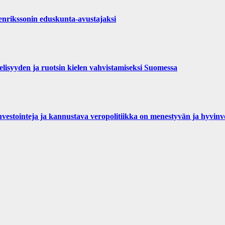
rikssonin eduskunta-avustajaksi
isyyden ja ruotsin kielen vahvistamiseksi Suomessa
investointeja ja kannustava veropolitiikka on menestyvän ja hyvi