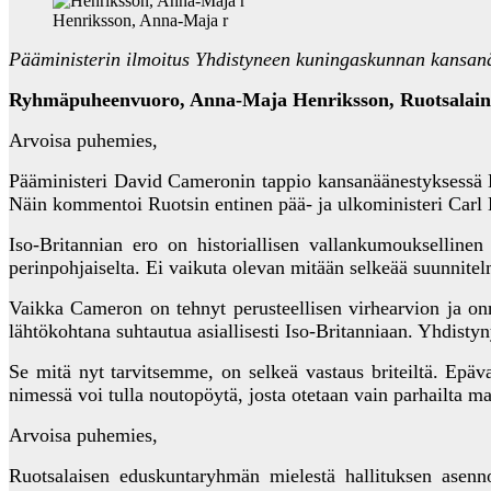
Henriksson, Anna-Maja r
Pääministerin ilmoitus Yhdistyneen kuningaskunnan kansan
Ryhmäpuheenvuoro, Anna-Maja Henriksson, Ruotsalain
Arvoisa puhemies,
Pääministeri David Cameronin tappio kansanäänestyksessä 
Näin kommentoi Ruotsin entinen pää- ja ulkoministeri Carl B
Iso-Britannian ero on historiallisen vallankumoukselline
perinpohjaiselta. Ei vaikuta olevan mitään selkeää suunnitel
Vaikka Cameron on tehnyt perusteellisen virhearvion ja 
lähtökohtana suhtautua asiallisesti Iso-Britanniaan. Yhdistyn
Se mitä nyt tarvitsemme, on selkeä vastaus briteiltä. Epä
nimessä voi tulla noutopöytä, josta otetaan vain parhailta 
Arvoisa puhemies,
Ruotsalaisen eduskuntaryhmän mielestä hallituksen asenno