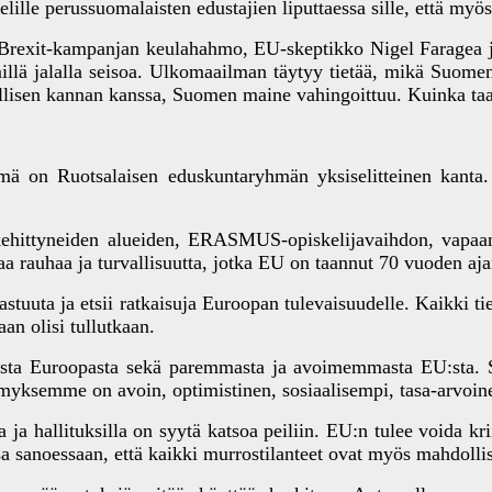
elille perussuomalaisten edustajien liputtaessa sille, että my
 Brexit-kampanjan keulahahmo, EU-skeptikko Nigel Faragea ja 
millä jalalla seisoa. Ulkomaailman täytyy tietää, mikä Suomen
irallisen kannan kanssa, Suomen maine vahingoittuu. Kuinka t
Ruotsalaisen eduskuntaryhmän yksiselitteinen kanta. Jok
kehittyneiden alueiden, ERASMUS-opiskelijavaihdon, vapaan
a rauhaa ja turvallisuutta, jotka EU on taannut 70 vuoden aja
tuuta ja etsii ratkaisuja Euroopan tulevaisuudelle. Kaikki tie
aan olisi tullutkaan.
sta Euroopasta sekä paremmasta ja avoimemmasta EU:sta. Se 
emyksemme on avoin, optimistinen, sosiaalisempi, tasa-arvoin
ja hallituksilla on syytä katsoa peiliin. EU:n tulee voida kriit
sa sanoessaan, että kaikki murrostilanteet ovat myös mahdollis