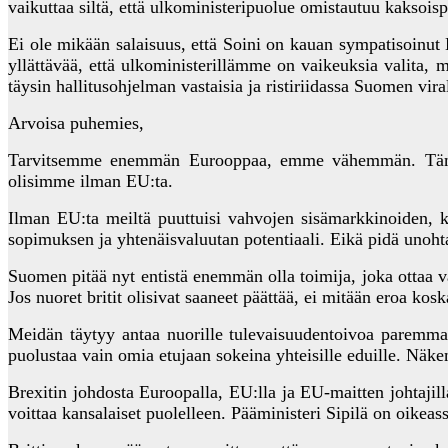
vaikuttaa siltä, että ulkoministeripuolue omistautuu kaksoisp
Ei ole mikään salaisuus, että Soini on kauan sympatisoinut
yllättävää, että ulkoministerillämme on vaikeuksia valita, 
täysin hallitusohjelman vastaisia ja ristiriidassa Suomen v
Arvoisa puhemies,
Tarvitsemme enemmän Eurooppaa, emme vähemmän. Tämä on 
olisimme ilman EU:ta.
Ilman EU:ta meiltä puuttuisi vahvojen sisämarkkinoiden, 
sopimuksen ja yhtenäisvaluutan potentiaali. Eikä pidä unohta
Suomen pitää nyt entistä enemmän olla toimija, joka ottaa vas
Jos nuoret britit olisivat saaneet päättää, ei mitään eroa kosk
Meidän täytyy antaa nuorille tulevaisuudentoivoa paremma
puolustaa vain omia etujaan sokeina yhteisille eduille. Näk
Brexitin johdosta Euroopalla, EU:lla ja EU-maitten johtajilla 
voittaa kansalaiset puolelleen. Pääministeri Sipilä on oikeas