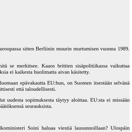
uroopassa sitten Berliinin muurin murtumisen vuonna 1989.
ä se merkitsee. Kaaos brittien sisäpolitiikassa vaikuttaa
ia ei kaikesta huolimatta aivan käsitetty.
 luomaan epävakautta EU:hun, on Suomen itsestään selvänä
sesti että taloudellisesti.
ut uudesta sopimuksesta täytyy aloittaa. EU:sta ei missään
päätöksensä seurauksista.
koministeri Soini haluaa viestiä lausunnoillaan? Ulospäin