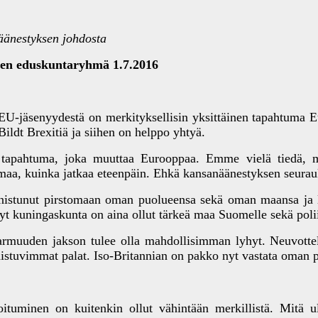
äänestyksen johdosta
en eduskuntaryhmä 1.7.2016
EU-jäsenyydestä on merkityksellisin yksittäinen tapahtuma E
ildt Brexitiä ja siihen on helppo yhtyä.
n tapahtuma, joka muuttaa Eurooppaa. Emme vielä tiedä, mit
maa, kuinka jatkaa eteenpäin. Ehkä kansanäänestyksen seurauks
onnistunut pirstomaan oman puolueensa sekä oman maansa ja
yt kuningaskunta on aina ollut tärkeä maa Suomelle sekä poliitti
varmuuden jakson tulee olla mahdollisimman lyhyt. Neuvottel
maistuvimmat palat. Iso-Britannian on pakko nyt vastata oman 
ituminen on kuitenkin ollut vähintään merkillistä. Mitä ul