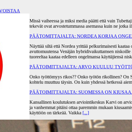
RVOISTAA
Missä vaiheessa ja miksi media päätti että vain Tubetta
tekevät ovat arvostetummassa asemassa kuin ne jotka i
PÄÄTOMITTAJALTA: NORDEA KORJAA ONGEL
Näyttää siltä että Nordea yrittää pelkurimaisesti kaa
avuttomuutensa Venäjän hybridivaikuttamsen niskoille s
tuoreeltaa kaataa edelleen ongelmansa käyttäjiensä ni
PÄÄTOIMITTAJALTA: ARVO KUULUU TYÖT
Onko työttömyys rikos?? Onko työtön rikollinen? On 
kohtelu muuttuu täysin. On kuin yhdessä hetkessä aiem
PÄÄTOIMITTAJALTA: SUOMESSA ON KIUSA
Kansallinen koulutuksen arviointikeskus Karvi on arvio
ja vanhemmat pitäisi ottaa paremmin mukaan kiusaami
käyttöön on tärkeää. Vaikka
[...]