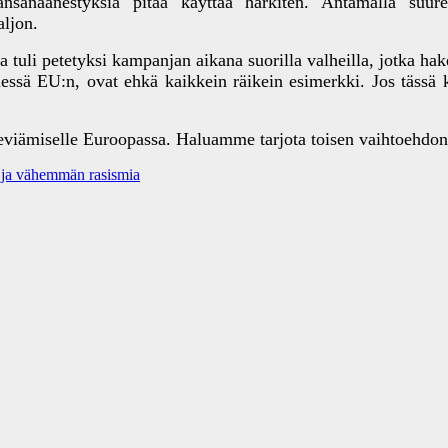
ansanäänestyksiä pitää käyttää harkiten. Antamalla suure
aljon.
a tuli petetyksi kampanjan aikana suorilla valheilla, jotka hake
sä EU:n, ovat ehkä kaikkein räikein esimerkki. Jos tässä kys
viämiselle Euroopassa. Haluamme tarjota toisen vaihtoehdon,
 ja vähemmän rasismia