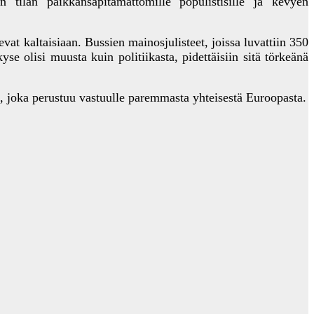
n tilan paikkansapitämättömille populistisille ja kevyen
vat kaltaisiaan. Bussien mainosjulisteet, joissa luvattiin 350
e olisi muusta kuin politiikasta, pidettäisiin sitä törkeänä
 joka perustuu vastuulle paremmasta yhteisestä Euroopasta.