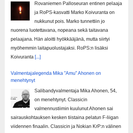
Rovaniemen Palloseuran entinen pelaaja
ja RoPS-kasvatti Marko Koivuranta on
nukkunut pois. Marko tunnettiin jo
nuorena luotettavana, nopeana sekä taitavana
pelaajana. Hän aloitti hyökkääjänä, mutta siirtyi
myöhemmin laitapuolustajaksi. RoPS:n lisäksi
Koivuranta
[...]
Valmentajalegenda Mika ”Amu” Ahonen on
menehtynyt
Salibandyvalmentaja Mika Ahonen, 54,
on menehtynyt. Classicin
valmennustiimin kuulunut Ahonen sai
sairauskohtauksen kesken tiistaina pelatun F-liigan
viidennen finaalin. Classicin ja Nokian KrP:n välinen