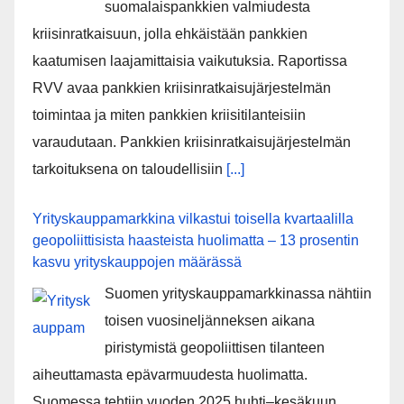
suomalaispankkien valmiudesta
kriisinratkaisuun, jolla ehkäistään pankkien
kaatumisen laajamittaisia vaikutuksia. Raportissa
RVV avaa pankkien kriisinratkaisujärjestelmän
toimintaa ja miten pankkien kriisitilanteisiin
varaudutaan. Pankkien kriisinratkaisujärjestelmän
tarkoituksena on taloudellisiin
[...]
Yrityskauppamarkkina vilkastui toisella kvartaalilla
geopoliittisista haasteista huolimatta – 13 prosentin
kasvu yrityskauppojen määrässä
Suomen yrityskauppamarkkinassa nähtiin
toisen vuosineljänneksen aikana
piristymistä geopoliittisen tilanteen
aiheuttamasta epävarmuudesta huolimatta.
Suomessa tehtiin vuoden 2025 huhti–kesäkuun