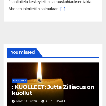
finaaliottelu keskeytettiin sairauskohtauksen takia.
Ahonen toimitettiin sairaalaan,
[...]
You missed
KUOLLEET
: KUOLLEET: Jutta Zilliacus on
kuollut
MAY 31, 2026
KERTTUVALI