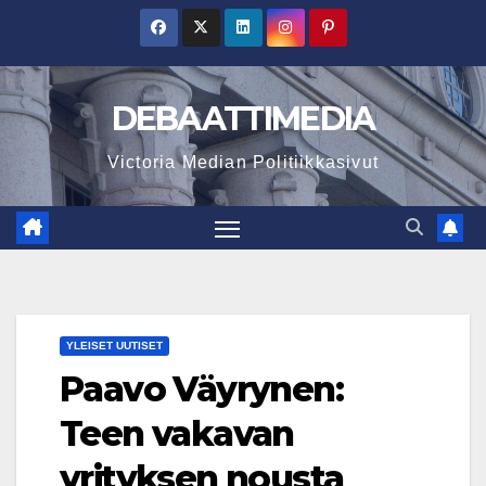
Skip
to
content
DEBAATTIMEDIA
Victoria Median Politiikkasivut
YLEISET UUTISET
Paavo Väyrynen:
Teen vakavan
yrityksen nousta