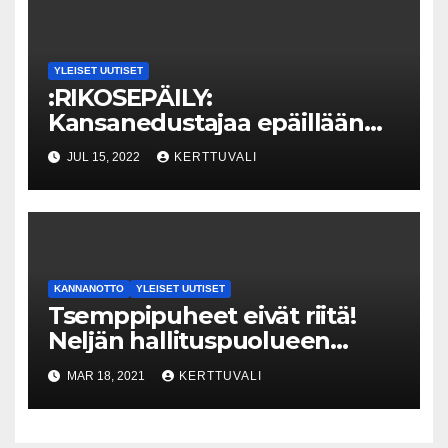
YLEISET UUTISET
:RIKOSEPÄILY:
Kansanedustajaa epäillään
seksuaalirikoksesta –
JUL 15, 2022
KERTTUVALI
Keskusrikospoliisi käynnisti
esitutkinnan
KANNANOTTO
YLEISET UUTISET
Tsemppipuheet eivät riitä!
Neljän hallituspuolueen
nuoriso- ja opiskelijajärjestöt
MAR 18, 2021
KERTTUVALI
vaativat riihessä toimia