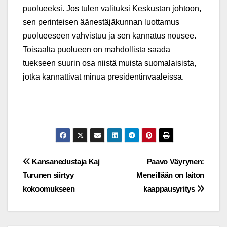
puolueeksi. Jos tulen valituksi Keskustan johtoon,
sen perinteisen äänestäjäkunnan luottamus
puolueeseen vahvistuu ja sen kannatus nousee.
Toisaalta puolueen on mahdollista saada
tuekseen suurin osa niistä muista suomalaisista,
jotka kannattivat minua presidentinvaaleissa.
Post
Kansanedustaja Kaj
Paavo Väyrynen:
Turunen siirtyy
Meneillään on laiton
navigation
kokoomukseen
kaappausyritys