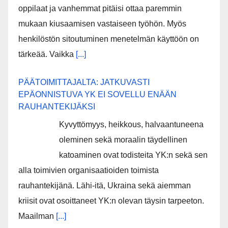
oppilaat ja vanhemmat pitäisi ottaa paremmin
mukaan kiusaamisen vastaiseen työhön. Myös
henkilöstön sitoutuminen menetelmän käyttöön on
tärkeää. Vaikka
[...]
PÄÄTOIMITTAJALTA: JATKUVASTI
EPÄONNISTUVA YK EI SOVELLU ENÄÄN
RAUHANTEKIJÄKSI
Kyvyttömyys, heikkous, halvaantuneena
oleminen sekä moraalin täydellinen
katoaminen ovat todisteita YK:n sekä sen
alla toimivien organisaatioiden toimista
rauhantekijänä. Lähi-itä, Ukraina sekä aiemman
kriisit ovat osoittaneet YK:n olevan täysin tarpeeton.
Maailman
[...]