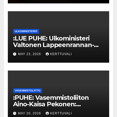
ULKOMINISTERIÖ
:LUE PUHE: Ulkoministeri
Valtonen Lappeenrannan-
Lahden teknillisen yliopiston
MAY 23, 2026
KERTTUVALI
kunniatohtoriksi
VASEMMISTOLIITTO
:PUHE: Vasemmistoliiton
Aino-Kaisa Pekonen:
Eriarvoistumisen
MAY 20, 2026
KERTTUVALI