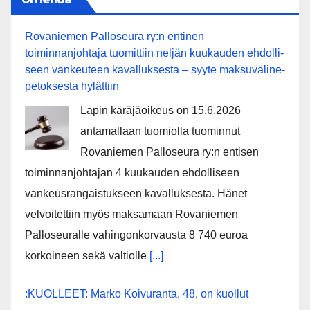
Rovaniemen Palloseura ry:n entinen
toiminnanjohtaja tuo­mit­tiin neljän kuu­kau­den eh­dol­li­
seen van­keu­teen ka­val­luk­ses­ta – syyte mak­su­vä­li­ne­
pe­tok­ses­ta hy­lät­tiin
Lapin käräjäoikeus on 15.6.2026
antamallaan tuomiolla tuominnut
Rovaniemen Palloseura ry:n entisen
toiminnanjohtajan 4 kuukauden ehdolliseen
vankeusrangaistukseen kavalluksesta. Hänet
velvoitettiin myös maksamaan Rovaniemen
Palloseuralle vahingonkorvausta 8 740 euroa
korkoineen sekä valtiolle
[...]
:KUOLLEET: Marko Koivuranta, 48, on kuollut