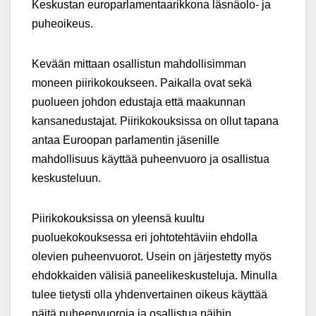
Keskustan europarlamentaarikkona läsnäolo- ja
puheoikeus.
Kevään mittaan osallistun mahdollisimman
moneen piirikokoukseen. Paikalla ovat sekä
puolueen johdon edustaja että maakunnan
kansanedustajat. Piirikokouksissa on ollut tapana
antaa Euroopan parlamentin jäsenille
mahdollisuus käyttää puheenvuoro ja osallistua
keskusteluun.
Piirikokouksissa on yleensä kuultu
puoluekokouksessa eri johtotehtäviin ehdolla
olevien puheenvuorot. Usein on järjestetty myös
ehdokkaiden välisiä paneelikeskusteluja. Minulla
tulee tietysti olla yhdenvertainen oikeus käyttää
näitä puheenvuoroja ja osallistua näihin