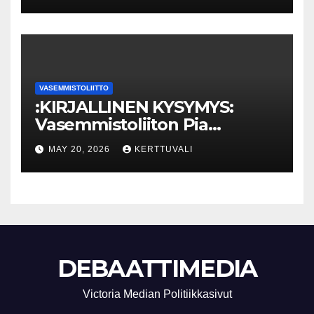
pysäyttäminen luo
turvallisuutta
VASEMMISTOLIITTO
:KIRJALLINEN KYSYMYS:
Vasemmistoliiton Pia
Lohikoski: Missä viipyy Orpon
MAY 20, 2026
KERTTUVALI
hallituksen drooniohjeistus
kunnille?
DEBAATTIMEDIA
Victoria Median Politiikkasivut