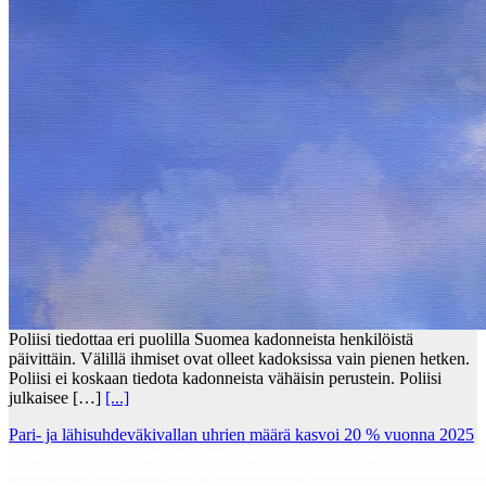
Poliisi tiedottaa eri puolilla Suomea kadonneista henkilöistä
päivittäin. Välillä ihmiset ovat olleet kadoksissa vain pienen hetken.
Poliisi ei koskaan tiedota kadonneista vähäisin perustein. Poliisi
julkaisee […]
[...]
Pari- ja lähisuhdeväkivallan uhrien määrä kasvoi 20 % vuonna 2025