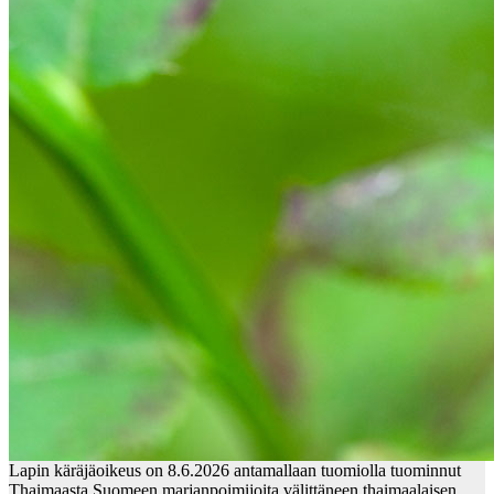
Lapin käräjäoikeus on 8.6.2026 antamallaan tuomiolla tuominnut
Thaimaasta Suomeen marjanpoimijoita välittäneen thaimaalaisen