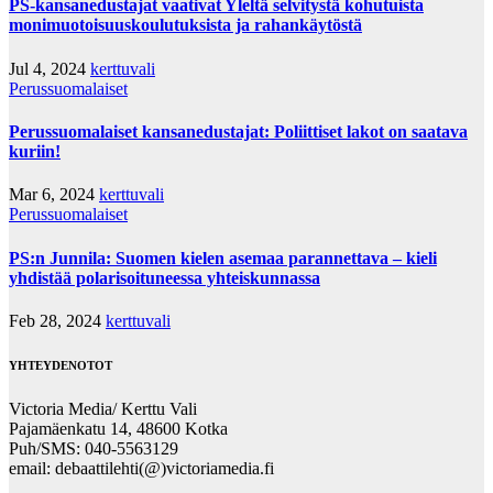
PS-kansanedustajat vaativat Yleltä selvitystä kohutuista
monimuotoisuuskoulutuksista ja rahankäytöstä
Jul 4, 2024
kerttuvali
Perussuomalaiset
Perussuomalaiset kansanedustajat: Poliittiset lakot on saatava
kuriin!
Mar 6, 2024
kerttuvali
Perussuomalaiset
PS:n Junnila: Suomen kielen asemaa parannettava – kieli
yhdistää polarisoituneessa yhteiskunnassa
Feb 28, 2024
kerttuvali
YHTEYDENOTOT
Victoria Media/ Kerttu Vali
Pajamäenkatu 14, 48600 Kotka
Puh/SMS: 040-5563129
email: debaattilehti(@)victoriamedia.fi