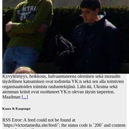
Kyvyttömyys, heikkous, halvaantuneena oleminen sekä moraalin
täydellinen katoaminen ovat todisteita YK:n sekä sen alla toimivien
organisaatioiden toimista rauhantekijänä. Lähi-itä, Ukraina sekä
aiemman kriisit ovat osoittaneet YK:n olevan täysin tarpeeton.
Maailman
[...]
Kunta & Kaupungit
RSS Error: A feed could not be found at
`https://victoriamedia.site/feed/`; the status code is `200` and content-