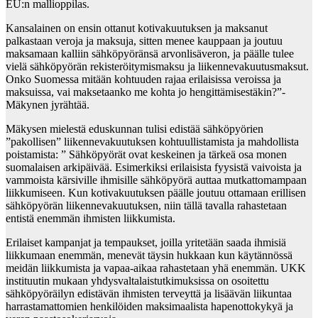
EU:n mallioppilas.
Kansalainen on ensin ottanut kotivakuutuksen ja maksanut
palkastaan veroja ja maksuja, sitten menee kauppaan ja joutuu
maksamaan kalliin sähköpyöränsä arvonlisäveron, ja päälle tulee
vielä sähköpyörän rekisteröitymismaksu ja liikennevakuutusmaksut.
Onko Suomessa mitään kohtuuden rajaa erilaisissa veroissa ja
maksuissa, vai maksetaanko me kohta jo hengittämisestäkin?”-
Mäkynen jyrähtää.
Mäkysen mielestä eduskunnan tulisi edistää sähköpyörien
”pakollisen” liikennevakuutuksen kohtuullistamista ja mahdollista
poistamista: ” Sähköpyörät ovat keskeinen ja tärkeä osa monen
suomalaisen arkipäivää. Esimerkiksi erilaisista fyysistä vaivoista ja
vammoista kärsiville ihmisille sähköpyörä auttaa mutkattomampaan
liikkumiseen. Kun kotivakuutuksen päälle joutuu ottamaan erillisen
sähköpyörän liikennevakuutuksen, niin tällä tavalla rahastetaan
entistä enemmän ihmisten liikkumista.
Erilaiset kampanjat ja tempaukset, joilla yritetään saada ihmisiä
liikkumaan enemmän, menevät täysin hukkaan kun käytännössä
meidän liikkumista ja vapaa-aikaa rahastetaan yhä enemmän. UKK
instituutin mukaan yhdysvaltalaistutkimuksissa on osoitettu
sähköpyöräilyn edistävän ihmisten terveyttä ja lisäävän liikuntaa
harrastamattomien henkilöiden maksimaalista hapenottokykyä ja