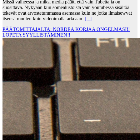
Missä vaiheessa ja miksi media päätti että vain Tubettajia on
suosittava. Nykyään kun somealustoista vain youtubessa sisältöä
tekevät ovat arvostetummassa asemassa kuin ne jotka ilmaisewvat
itsensä muuten kuin videoimalla arkeaan.
[...]
PÄÄTOMITTAJALTA: NORDEA KORJAA ONGELMASI!!
LOPETA SYYLLISTÄMINEN!!