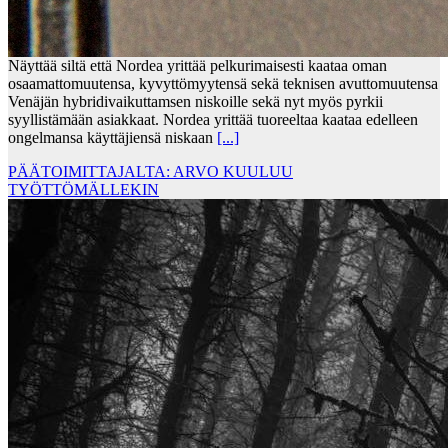
Näyttää siltä että Nordea yrittää pelkurimaisesti kaataa oman
osaamattomuutensa, kyvyttömyytensä sekä teknisen avuttomuutensa
Venäjän hybridivaikuttamsen niskoille sekä nyt myös pyrkii
syyllistämään asiakkaat. Nordea yrittää tuoreeltaa kaataa edelleen
ongelmansa käyttäjiensä niskaan
[...]
PÄÄTOIMITTAJALTA: ARVO KUULUU
TYÖTTÖMÄLLEKIN