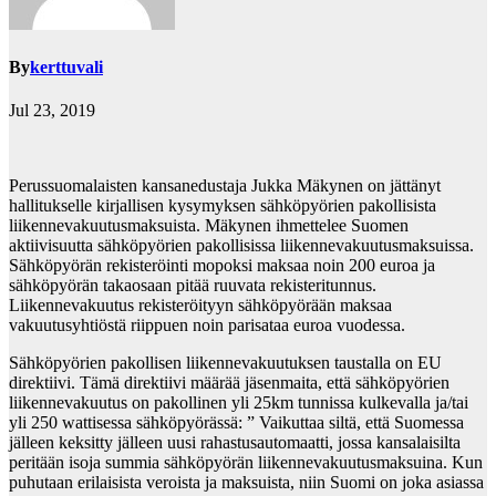
By
kerttuvali
Jul 23, 2019
Perussuomalaisten kansanedustaja Jukka Mäkynen on jättänyt
hallitukselle kirjallisen kysymyksen sähköpyörien pakollisista
liikennevakuutusmaksuista. Mäkynen ihmettelee Suomen
aktiivisuutta sähköpyörien pakollisissa liikennevakuutusmaksuissa.
Sähköpyörän rekisteröinti mopoksi maksaa noin 200 euroa ja
sähköpyörän takaosaan pitää ruuvata rekisteritunnus.
Liikennevakuutus rekisteröityyn sähköpyörään maksaa
vakuutusyhtiöstä riippuen noin parisataa euroa vuodessa.
Sähköpyörien pakollisen liikennevakuutuksen taustalla on EU
direktiivi. Tämä direktiivi määrää jäsenmaita, että sähköpyörien
liikennevakuutus on pakollinen yli 25km tunnissa kulkevalla ja/tai
yli 250 wattisessa sähköpyörässä: ” Vaikuttaa siltä, että Suomessa
jälleen keksitty jälleen uusi rahastusautomaatti, jossa kansalaisilta
peritään isoja summia sähköpyörän liikennevakuutusmaksuina. Kun
puhutaan erilaisista veroista ja maksuista, niin Suomi on joka asiassa