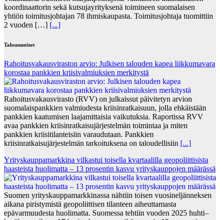
koordinaattorin sekä kutsujayrityksenä toimineen suomalaisen
yhtiön toimitusjohtajan 78 ihmiskaupasta. Toimitusjohtaja tuomittiin
2 vuoden […]
[...]
Talousuutiset
Rahoitusvakausviraston arvio: Julkisen talouden kapea liikkumavara
korostaa pankkien kriisivalmiuksien merkitystä
Rahoitusvakausvirasto (RVV) on julkaissut päivitetyn arvion
suomalaispankkien valmiudesta kriisinratkaisuun, jolla ehkäistään
pankkien kaatumisen laajamittaisia vaikutuksia. Raportissa RVV
avaa pankkien kriisinratkaisujärjestelmän toimintaa ja miten
pankkien kriisitilanteisiin varaudutaan. Pankkien
kriisinratkaisujärjestelmän tarkoituksena on taloudellisiin
[...]
Yrityskauppamarkkina vilkastui toisella kvartaalilla geopoliittisista
haasteista huolimatta – 13 prosentin kasvu yrityskauppojen määrässä
Suomen yrityskauppamarkkinassa nähtiin toisen vuosineljänneksen
aikana piristymistä geopoliittisen tilanteen aiheuttamasta
epävarmuudesta huolimatta. Suomessa tehtiin vuoden 2025 huhti–