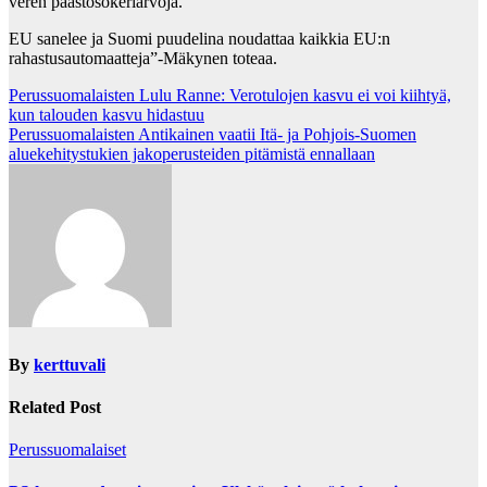
veren paastosokeriarvoja.
EU sanelee ja Suomi puudelina noudattaa kaikkia EU:n
rahastusautomaatteja”-Mäkynen toteaa.
Post
Perussuomalaisten Lulu Ranne: Verotulojen kasvu ei voi kiihtyä,
kun talouden kasvu hidastuu
navigation
Perussuomalaisten Antikainen vaatii Itä- ja Pohjois-Suomen
aluekehitystukien jakoperusteiden pitämistä ennallaan
By
kerttuvali
Related Post
Perussuomalaiset