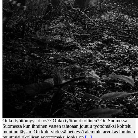
Onko työttömyys rikos?? Onko työtön rikollinen? On Suomessa.
Suomessa kun ihminen vasten tahtoaan joutuu työttömäksi kohtelu
muuttuu täysin. On kuin yhdessä hetkessä aiemmin arvokas ihminen
muuttuisi rikollisen arvottomaksi jonka on
[...]