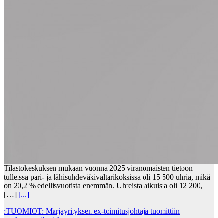
Tilastokeskuksen mukaan vuonna 2025 viranomaisten tietoon
tulleissa pari- ja lähisuhdeväkivaltarikoksissa oli 15 500 uhria, mikä
on 20,2 % edellisvuotista enemmän. Uhreista aikuisia oli 12 200,
[…]
[...]
:TUOMIOT: Marjayrityksen ex-toimitusjohtaja tuomittiin