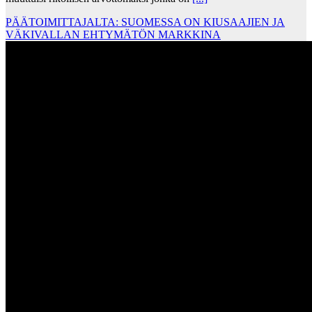
PÄÄTOIMITTAJALTA: SUOMESSA ON KIUSAAJIEN JA
VÄKIVALLAN EHTYMÄTÖN MARKKINA