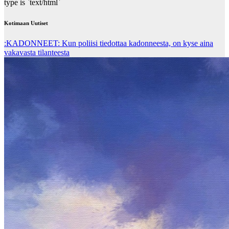
type is `text/html`
Kotimaan Uutiset
:KADONNEET: Kun poliisi tiedottaa kadonneesta, on kyse aina
vakavasta tilanteesta