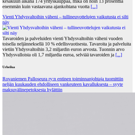
kesäkuun aikana 174 yrityskauppaa, mikä on noin 13 prosenttia
enemmän kuin vastaavana ajankohtana vuotta
[...]
Vienti Yhdysvaltoihin väheni – tullineuvottelujen vaikutusta ei silti
näy
Tavaroiden ja palveluiden vienti Yhdysvaltoihin väheni vuoden
toisella neljänneksellä 10 % edellisvuotisesta. Tavaroita ja palveluita
vietiin Yhdysvaltoihin 3,2 miljardin euron arvosta. Tuonnin arvo
Yhdysvalloista oli 1,7 miljardia euroa, selviää tavaroiden ja
[...]
Urheilua
Rovaniemen Palloseura ry:n entinen toiminnanjohtaja tuo­mit­tiin
neljän kuu­kau­den eh­dol­li­seen van­keu­teen ka­val­luk­ses­ta – syyte
mak­su­vä­li­ne­pe­tok­ses­ta hy­lät­tiin