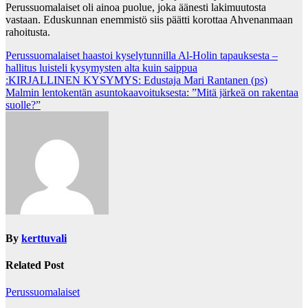
Perussuomalaiset oli ainoa puolue, joka äänesti lakimuutosta
vastaan. Eduskunnan enemmistö siis päätti korottaa Ahvenanmaan
rahoitusta.
Post
Perussuomalaiset haastoi kyselytunnilla Al-Holin tapauksesta –
hallitus luisteli kysymysten alta kuin saippua
navigation
:KIRJALLINEN KYSYMYS: Edustaja Mari Rantanen (ps)
Malmin lentokentän asuntokaavoituksesta: ”Mitä järkeä on rakentaa
suolle?”
By
kerttuvali
Related Post
Perussuomalaiset