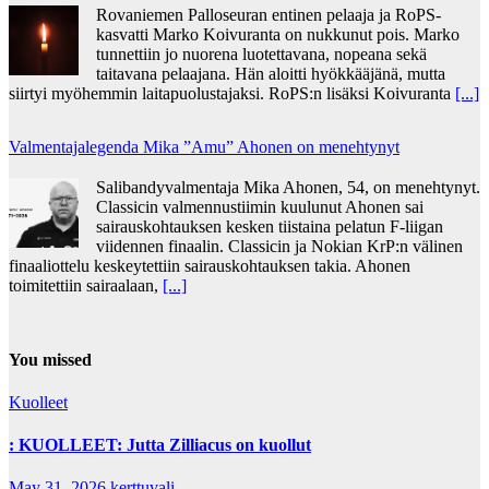
Rovaniemen Palloseuran entinen pelaaja ja RoPS-
kasvatti Marko Koivuranta on nukkunut pois. Marko
tunnettiin jo nuorena luotettavana, nopeana sekä
taitavana pelaajana. Hän aloitti hyökkääjänä, mutta
siirtyi myöhemmin laitapuolustajaksi. RoPS:n lisäksi Koivuranta
[...]
Valmentajalegenda Mika ”Amu” Ahonen on menehtynyt
Salibandyvalmentaja Mika Ahonen, 54, on menehtynyt.
Classicin valmennustiimin kuulunut Ahonen sai
sairauskohtauksen kesken tiistaina pelatun F-liigan
viidennen finaalin. Classicin ja Nokian KrP:n välinen
finaaliottelu keskeytettiin sairauskohtauksen takia. Ahonen
toimitettiin sairaalaan,
[...]
You missed
Kuolleet
: KUOLLEET: Jutta Zilliacus on kuollut
May 31, 2026
kerttuvali