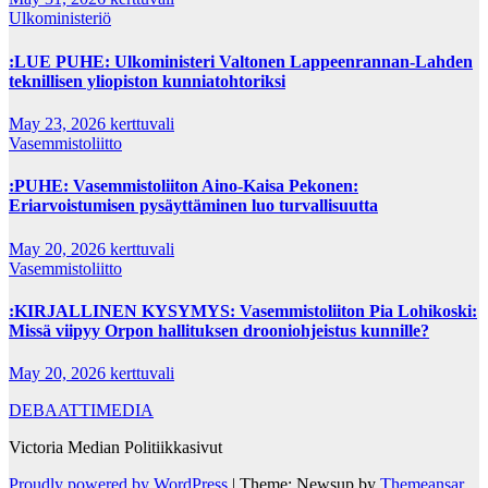
Ulkoministeriö
:LUE PUHE: Ulkoministeri Valtonen Lappeenrannan-Lahden
teknillisen yliopiston kunniatohtoriksi
May 23, 2026
kerttuvali
Vasemmistoliitto
:PUHE: Vasemmistoliiton Aino-Kaisa Pekonen:
Eriarvoistumisen pysäyttäminen luo turvallisuutta
May 20, 2026
kerttuvali
Vasemmistoliitto
:KIRJALLINEN KYSYMYS: Vasemmistoliiton Pia Lohikoski:
Missä viipyy Orpon hallituksen drooniohjeistus kunnille?
May 20, 2026
kerttuvali
DEBAATTIMEDIA
Victoria Median Politiikkasivut
Proudly powered by WordPress
|
Theme: Newsup by
Themeansar
.