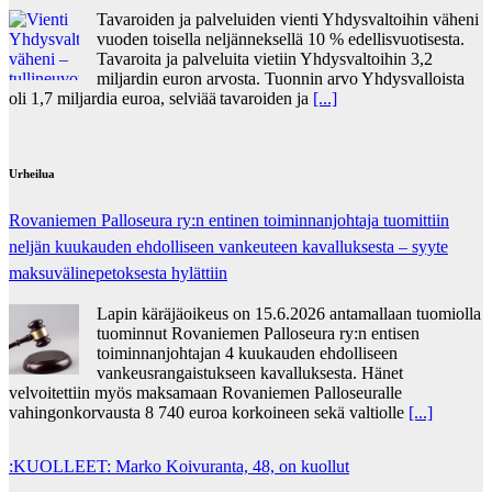
Tavaroiden ja palveluiden vienti Yhdysvaltoihin väheni
vuoden toisella neljänneksellä 10 % edellisvuotisesta.
Tavaroita ja palveluita vietiin Yhdysvaltoihin 3,2
miljardin euron arvosta. Tuonnin arvo Yhdysvalloista
oli 1,7 miljardia euroa, selviää tavaroiden ja
[...]
Urheilua
Rovaniemen Palloseura ry:n entinen toiminnanjohtaja tuo­mit­tiin
neljän kuu­kau­den eh­dol­li­seen van­keu­teen ka­val­luk­ses­ta – syyte
mak­su­vä­li­ne­pe­tok­ses­ta hy­lät­tiin
Lapin käräjäoikeus on 15.6.2026 antamallaan tuomiolla
tuominnut Rovaniemen Palloseura ry:n entisen
toiminnanjohtajan 4 kuukauden ehdolliseen
vankeusrangaistukseen kavalluksesta. Hänet
velvoitettiin myös maksamaan Rovaniemen Palloseuralle
vahingonkorvausta 8 740 euroa korkoineen sekä valtiolle
[...]
:KUOLLEET: Marko Koivuranta, 48, on kuollut