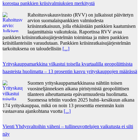
korostaa pankkien kriisivalmiuksien merkitystä
Rahoitusvakausvirasto (RVV) on julkaissut päivitetyn
arvion suomalaispankkien valmiudesta
kriisinratkaisuun, jolla ehkäistään pankkien kaatumisen
laajamittaisia vaikutuksia. Raportissa RVV avaa
pankkien kriisinratkaisujärjestelmän toimintaa ja miten pankkien
kriisitilanteisiin varaudutaan. Pankkien kriisinratkaisujärjestelmän
tarkoituksena on taloudellisiin
[...]
Yrityskauppamarkkina vilkastui toisella kvartaalilla geopoliittisista
haasteista huolimatta – 13 prosentin kasvu yrityskauppojen määrässä
Suomen yrityskauppamarkkinassa nähtiin toisen
vuosineljänneksen aikana piristymistä geopoliittisen
tilanteen aiheuttamasta epävarmuudesta huolimatta.
Suomessa tehtiin vuoden 2025 huhti–kesäkuun aikana
174 yrityskauppaa, mikä on noin 13 prosenttia enemmän kuin
vastaavana ajankohtana vuotta
[...]
Vienti Yhdysvaltoihin väheni – tullineuvottelujen vaikutusta ei silti
näy