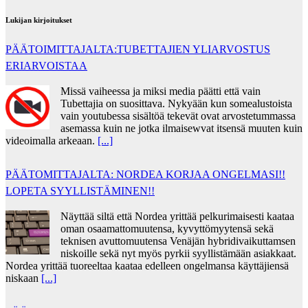
Lukijan kirjoitukset
PÄÄTOIMITTAJALTA:TUBETTAJIEN YLIARVOSTUS
ERIARVOISTAA
Missä vaiheessa ja miksi media päätti että vain
Tubettajia on suosittava. Nykyään kun somealustoista
vain youtubessa sisältöä tekevät ovat arvostetummassa
asemassa kuin ne jotka ilmaisewvat itsensä muuten kuin
videoimalla arkeaan.
[...]
PÄÄTOMITTAJALTA: NORDEA KORJAA ONGELMASI!!
LOPETA SYYLLISTÄMINEN!!
Näyttää siltä että Nordea yrittää pelkurimaisesti kaataa
oman osaamattomuutensa, kyvyttömyytensä sekä
teknisen avuttomuutensa Venäjän hybridivaikuttamsen
niskoille sekä nyt myös pyrkii syyllistämään asiakkaat.
Nordea yrittää tuoreeltaa kaataa edelleen ongelmansa käyttäjiensä
niskaan
[...]