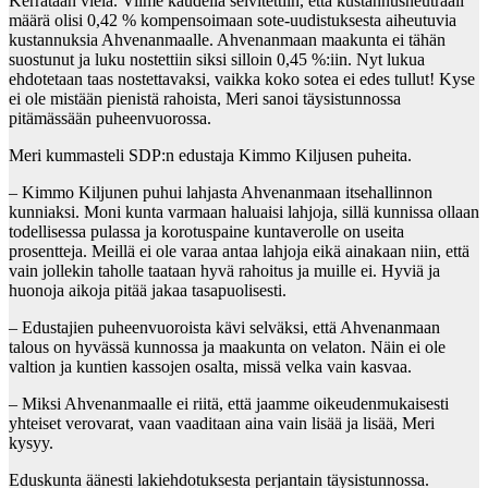
Kerrataan vielä. Viime kaudella selvitettiin, että kustannusneutraali
määrä olisi 0,42 % kompensoimaan sote-uudistuksesta aiheutuvia
kustannuksia Ahvenanmaalle. Ahvenanmaan maakunta ei tähän
suostunut ja luku nostettiin siksi silloin 0,45 %:iin. Nyt lukua
ehdotetaan taas nostettavaksi, vaikka koko sotea ei edes tullut! Kyse
ei ole mistään pienistä rahoista, Meri sanoi täysistunnossa
pitämässään puheenvuorossa.
Meri kummasteli SDP:n edustaja Kimmo Kiljusen puheita.
– Kimmo Kiljunen puhui lahjasta Ahvenanmaan itsehallinnon
kunniaksi. Moni kunta varmaan haluaisi lahjoja, sillä kunnissa ollaan
todellisessa pulassa ja korotuspaine kuntaverolle on useita
prosentteja. Meillä ei ole varaa antaa lahjoja eikä ainakaan niin, että
vain jollekin taholle taataan hyvä rahoitus ja muille ei. Hyviä ja
huonoja aikoja pitää jakaa tasapuolisesti.
– Edustajien puheenvuoroista kävi selväksi, että Ahvenanmaan
talous on hyvässä kunnossa ja maakunta on velaton. Näin ei ole
valtion ja kuntien kassojen osalta, missä velka vain kasvaa.
– Miksi Ahvenanmaalle ei riitä, että jaamme oikeudenmukaisesti
yhteiset verovarat, vaan vaaditaan aina vain lisää ja lisää, Meri
kysyy.
Eduskunta äänesti lakiehdotuksesta perjantain täysistunnossa.