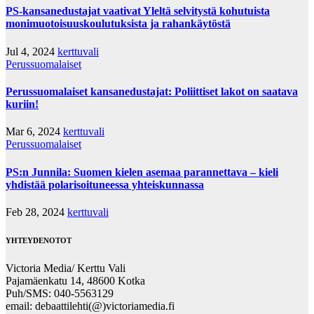
PS-kansanedustajat vaativat Yleltä selvitystä kohutuista
monimuotoisuuskoulutuksista ja rahankäytöstä
Jul 4, 2024
kerttuvali
Perussuomalaiset
Perussuomalaiset kansanedustajat: Poliittiset lakot on saatava
kuriin!
Mar 6, 2024
kerttuvali
Perussuomalaiset
PS:n Junnila: Suomen kielen asemaa parannettava – kieli
yhdistää polarisoituneessa yhteiskunnassa
Feb 28, 2024
kerttuvali
YHTEYDENOTOT
Victoria Media/ Kerttu Vali
Pajamäenkatu 14, 48600 Kotka
Puh/SMS: 040-5563129
email: debaattilehti(@)victoriamedia.fi