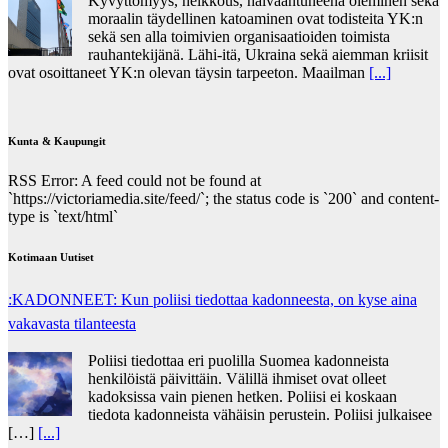
Kyvyttömyys, heikkous, halvaantuneena oleminen sekä
moraalin täydellinen katoaminen ovat todisteita YK:n
sekä sen alla toimivien organisaatioiden toimista
rauhantekijänä. Lähi-itä, Ukraina sekä aiemman kriisit
ovat osoittaneet YK:n olevan täysin tarpeeton. Maailman
[...]
Kunta & Kaupungit
RSS Error: A feed could not be found at
`https://victoriamedia.site/feed/`; the status code is `200` and content-
type is `text/html`
Kotimaan Uutiset
:KADONNEET: Kun poliisi tiedottaa kadonneesta, on kyse aina
vakavasta tilanteesta
Poliisi tiedottaa eri puolilla Suomea kadonneista
henkilöistä päivittäin. Välillä ihmiset ovat olleet
kadoksissa vain pienen hetken. Poliisi ei koskaan
tiedota kadonneista vähäisin perustein. Poliisi julkaisee
[…]
[...]