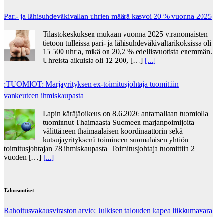
Pari- ja lähisuhdeväkivallan uhrien määrä kasvoi 20 % vuonna 2025
Tilastokeskuksen mukaan vuonna 2025 viranomaisten
tietoon tulleissa pari- ja lähisuhdeväkivaltarikoksissa oli
15 500 uhria, mikä on 20,2 % edellisvuotista enemmän.
Uhreista aikuisia oli 12 200, […]
[...]
:TUOMIOT: Marjayrityksen ex-toimitusjohtaja tuomittiin
vankeuteen ihmiskaupasta
Lapin käräjäoikeus on 8.6.2026 antamallaan tuomiolla
tuominnut Thaimaasta Suomeen marjanpoimijoita
välittäneen thaimaalaisen koordinaattorin sekä
kutsujayrityksenä toimineen suomalaisen yhtiön
toimitusjohtajan 78 ihmiskaupasta. Toimitusjohtaja tuomittiin 2
vuoden […]
[...]
Talousuutiset
Rahoitusvakausviraston arvio: Julkisen talouden kapea liikkumavara