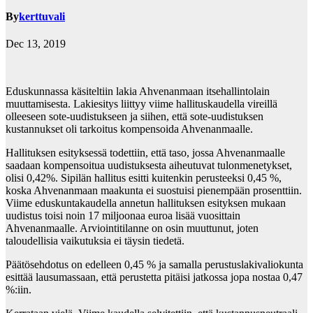
By
kerttuvali
Dec 13, 2019
Eduskunnassa käsiteltiin lakia Ahvenanmaan itsehallintolain
muuttamisesta. Lakiesitys liittyy viime hallituskaudella vireillä
olleeseen sote-uudistukseen ja siihen, että sote-uudistuksen
kustannukset oli tarkoitus kompensoida Ahvenanmaalle.
Hallituksen esityksessä todettiin, että taso, jossa Ahvenanmaalle
saadaan kompensoitua uudistuksesta aiheutuvat tulonmenetykset,
olisi 0,42%. Sipilän hallitus esitti kuitenkin perusteeksi 0,45 %,
koska Ahvenanmaan maakunta ei suostuisi pienempään prosenttiin.
Viime eduskuntakaudella annetun hallituksen esityksen mukaan
uudistus toisi noin 17 miljoonaa euroa lisää vuosittain
Ahvenanmaalle. Arviointitilanne on osin muuttunut, joten
taloudellisia vaikutuksia ei täysin tiedetä.
Päätösehdotus on edelleen 0,45 % ja samalla perustuslakivaliokunta
esittää lausumassaan, että perustetta pitäisi jatkossa jopa nostaa 0,47
%:iin.