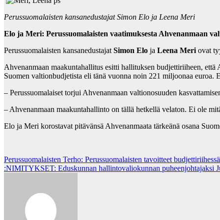
Perussuomalaisten kansanedustajat Simon Elo ja Leena Meri
Elo ja Meri: Perussuomalaisten vaatimuksesta Ahvenanmaan valt
Perussuomalaisten kansanedustajat
Simon Elo
ja
Leena Meri
ovat ty
Ahvenanmaan maakuntahallitus esitti hallituksen budjettiriiheen, että
Suomen valtionbudjetista eli tänä vuonna noin 221 miljoonaa euroa. Esi
– Perussuomalaiset torjui Ahvenanmaan valtionosuuden kasvattamisen. 
– Ahvenanmaan maakuntahallinto on tällä hetkellä velaton. Ei ole mitä
Elo ja Meri korostavat pitävänsä Ahvenanmaata tärkeänä osana Suomea, 
Post
Perussuomalaisten Terho: Perussuomalaisten tavoitteet budjettiriihessä
:NIMITYKSET: Eduskunnan hallintovaliokunnan puheenjohtajaksi J
navigation