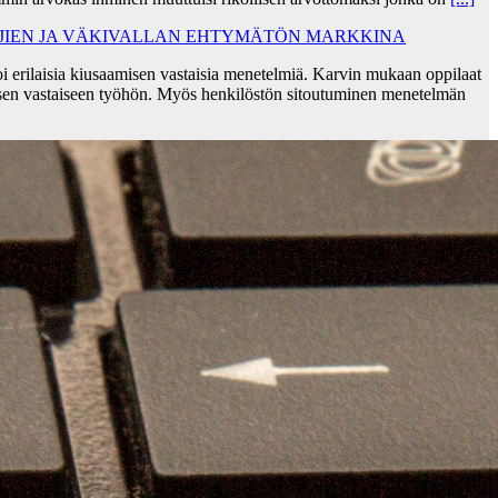
AJIEN JA VÄKIVALLAN EHTYMÄTÖN MARKKINA
i erilaisia kiusaamisen vastaisia menetelmiä. Karvin mukaan oppilaat
sen vastaiseen työhön. Myös henkilöstön sitoutuminen menetelmän