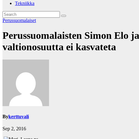
Tekniikka
Perussuomalaiset
Perussuomalaisten Simon Elo j
valtionosuutta ei kasvateta
By
kerttuvali
Sep 2, 2016