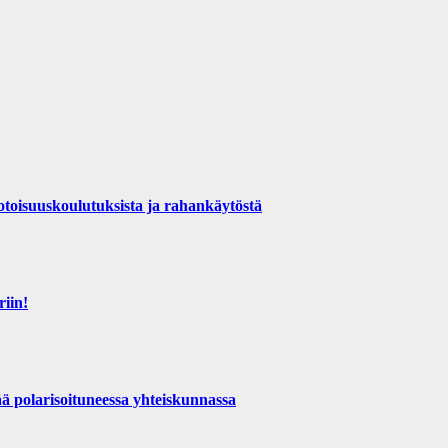
otoisuuskoulutuksista ja rahankäytöstä
riin!
ä polarisoituneessa yhteiskunnassa