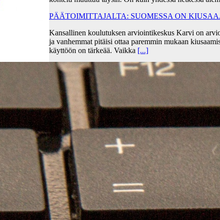
PÄÄTOIMITTAJALTA: SUOMESSA ON KIUSA
Kansallinen koulutuksen arviointikeskus Karvi on arvio
ja vanhemmat pitäisi ottaa paremmin mukaan kiusaami
käyttöön on tärkeää. Vaikka
[...]