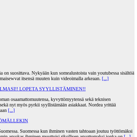
jia on suosittava. Nykyään kun somealustoista vain youtubessa sisältöä
lmaisewvat itsensä muuten kuin videoimalla arkeaan.
[...]
MASI!! LOPETA SYYLLISTÄMINEN!!
taa oman osaamattomuutensa, kyvyttömyytensä sekä teknisen
ekä nyt myös pyrkii syyllistämään asiakkaat. Nordea yrittää
skaan
[...]
TÖMÄLLEKIN
Suomessa. Suomessa kun ihminen vasten tahtoaan joutuu työttömäksi
min arvokas ihminen muuttuisi rikollisen arvottomaksi jonka on
[...]