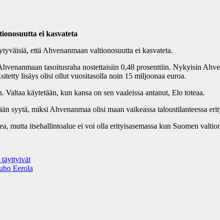
ionosuutta ei kasvateta
ytyväisiä, että
Ahvenanmaan valtionosuutta ei kasvateta.
 Ahvenanmaan tasoitusraha nostettaisiin 0,48 prosenttiin. Nykyisin Ahve
tetty lisäys olisi ollut vuositasolla noin 15 miljoonaa euroa.
Valtaa käytetään, kun kansa on sen vaaleissa antanut, Elo toteaa.
än syytä, miksi Ahvenanmaa olisi maan vaikeassa taloustilanteessa erit
mutta itsehallintoalue ei voi olla erityisasemassa kun Suomen valtion 
 täyttyivät
uho Eerola