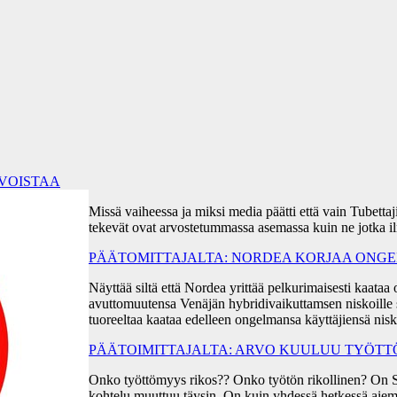
RVOISTAA
Missä vaiheessa ja miksi media päätti että vain Tubetta
tekevät ovat arvostetummassa asemassa kuin ne jotka i
PÄÄTOMITTAJALTA: NORDEA KORJAA ONGEL
Näyttää siltä että Nordea yrittää pelkurimaisesti kaa
avuttomuutensa Venäjän hybridivaikuttamsen niskoille s
tuoreeltaa kaataa edelleen ongelmansa käyttäjiensä ni
PÄÄTOIMITTAJALTA: ARVO KUULUU TYÖT
Onko työttömyys rikos?? Onko työtön rikollinen? On 
kohtelu muuttuu täysin. On kuin yhdessä hetkessä aiem