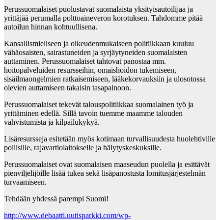
Perussuomalaiset puolustavat suomalaista yksityisautoilijaa ja
yrittäjää perumalla polttoaineveron korotuksen. Tahdomme pitää
autoilun hinnan kohtuullisena.
Kansallismieliseen ja oikeudenmukaiseen politiikkaan kuuluu
vähäosaisten, sairastuneiden ja syr­jäytyneiden suomalaisten
auttaminen. Perussuomalaiset tahtovat panostaa mm.
hoitopalveluiden resursseihin, omaishoidon tukemiseen,
sisäilmaongelmien ratkaisemiseen, lääkekorvauksiin ja ulos­otossa
olevien auttamiseen takaisin tasapainoon.
Perussuomalaiset tekevät talouspolitiikkaa suomalainen työ ja
yrittäminen edellä. Sillä tavoin tuem­me maamme talouden
vahvistumista ja kilpailukykyä.
Lisäresursseja esitetään myös kotimaan turvallisuudesta huolehtiville
poliisille, rajavartiolaitokselle ja hälytyskeskuksille.
Perussuomalaiset ovat suomalaisen maaseudun puolella ja esittävät
pienviljelijöille lisää tukea sekä lisäpanostusta lomitusjärjestelmän
turvaamiseen.
Tehdään yhdessä parempi Suomi!
http://www.debaatti.uutisparkki.com/wp-