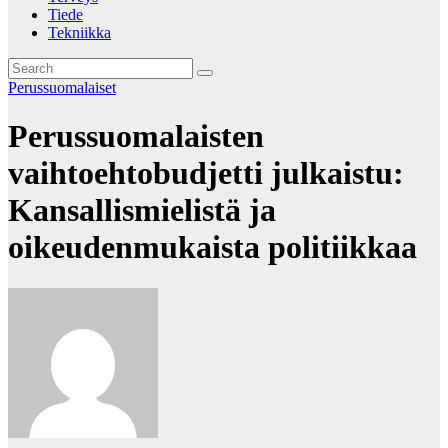
Tiede
Tekniikka
Perussuomalaiset
Perussuomalaisten
vaihtoehtobudjetti julkaistu:
Kansallismielistä ja
oikeudenmukaista politiikkaa