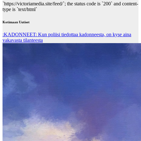
`https://victoriamedia.site/feed/`; the status code is `200` and content-
type is `text/html`
Kotimaan Uutiset
:KADONNEET: Kun poliisi tiedottaa kadonneesta, on kyse aina
vakavasta tilanteesta