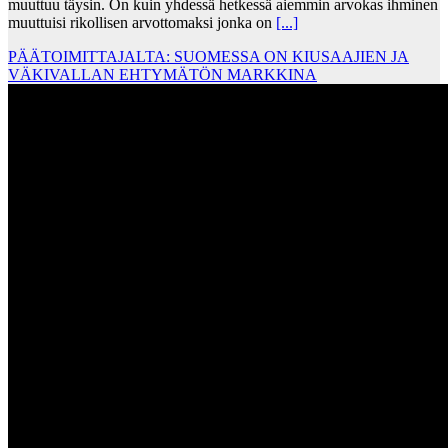
muuttuu täysin. On kuin yhdessä hetkessä aiemmin arvokas ihminen
muuttuisi rikollisen arvottomaksi jonka on
[...]
PÄÄTOIMITTAJALTA: SUOMESSA ON KIUSAAJIEN JA
VÄKIVALLAN EHTYMÄTÖN MARKKINA