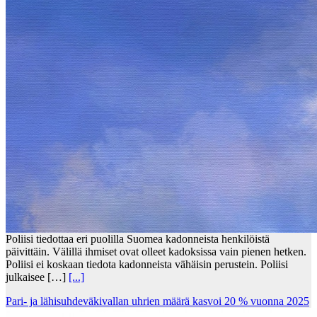
Poliisi tiedottaa eri puolilla Suomea kadonneista henkilöistä
päivittäin. Välillä ihmiset ovat olleet kadoksissa vain pienen hetken.
Poliisi ei koskaan tiedota kadonneista vähäisin perustein. Poliisi
julkaisee […]
[...]
Pari- ja lähisuhdeväkivallan uhrien määrä kasvoi 20 % vuonna 2025