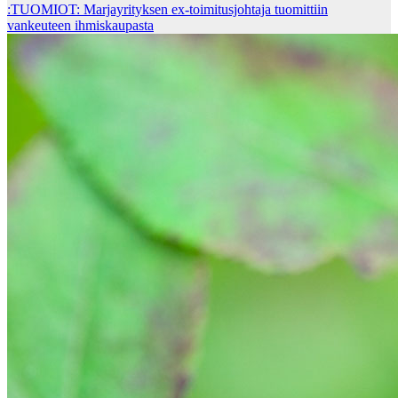
:TUOMIOT: Marjayrityksen ex-toimitusjohtaja tuomittiin
vankeuteen ihmiskaupasta