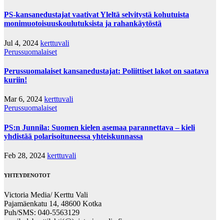
PS-kansanedustajat vaativat Yleltä selvitystä kohutuista
monimuotoisuuskoulutuksista ja rahankäytöstä
Jul 4, 2024
kerttuvali
Perussuomalaiset
Perussuomalaiset kansanedustajat: Poliittiset lakot on saatava
kuriin!
Mar 6, 2024
kerttuvali
Perussuomalaiset
PS:n Junnila: Suomen kielen asemaa parannettava – kieli
yhdistää polarisoituneessa yhteiskunnassa
Feb 28, 2024
kerttuvali
YHTEYDENOTOT
Victoria Media/ Kerttu Vali
Pajamäenkatu 14, 48600 Kotka
Puh/SMS: 040-5563129