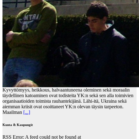
Kyvyttömyys, heikkous, halvaantuneena oleminen sekä moraalin
täydellinen katoaminen ovat todisteita YK:n sekä sen alla toimivien
organisaatioiden toimista rauhantekijänä. Lähi-itä, Ukraina sekä
aiemman kriisit ovat osoittaneet YK:n olevan täysin tarpeeton.
Maailman
[...]
Kunta & Kaupungit
RSS Error: A feed could not be found at