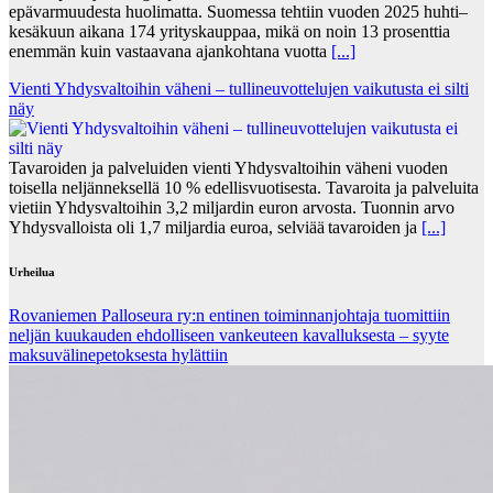
epävarmuudesta huolimatta. Suomessa tehtiin vuoden 2025 huhti–
kesäkuun aikana 174 yrityskauppaa, mikä on noin 13 prosenttia
enemmän kuin vastaavana ajankohtana vuotta
[...]
Vienti Yhdysvaltoihin väheni – tullineuvottelujen vaikutusta ei silti
näy
Tavaroiden ja palveluiden vienti Yhdysvaltoihin väheni vuoden
toisella neljänneksellä 10 % edellisvuotisesta. Tavaroita ja palveluita
vietiin Yhdysvaltoihin 3,2 miljardin euron arvosta. Tuonnin arvo
Yhdysvalloista oli 1,7 miljardia euroa, selviää tavaroiden ja
[...]
Urheilua
Rovaniemen Palloseura ry:n entinen toiminnanjohtaja tuo­mit­tiin
neljän kuu­kau­den eh­dol­li­seen van­keu­teen ka­val­luk­ses­ta – syyte
mak­su­vä­li­ne­pe­tok­ses­ta hy­lät­tiin