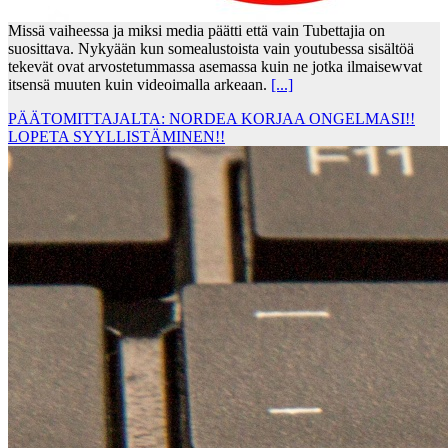
Missä vaiheessa ja miksi media päätti että vain Tubettajia on
suosittava. Nykyään kun somealustoista vain youtubessa sisältöä
tekevät ovat arvostetummassa asemassa kuin ne jotka ilmaisewvat
itsensä muuten kuin videoimalla arkeaan.
[...]
PÄÄTOMITTAJALTA: NORDEA KORJAA ONGELMASI!!
LOPETA SYYLLISTÄMINEN!!