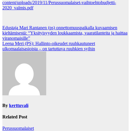
content/uploads/2019/11/Perussuomalaiset-vaihtoehtobudjetti-
2020_valmis.pdf
Post
Edustaja Mari Rantanen (ps) onnettomuuspaikalla kuvaamisen
kieltämisestä: “Yksityisyyden loukkaamista, vaaratilanteita ja haittaa
navigation
viranomaisille”
Leena Meri (PS): Hallinto-oikeudet ruuhkautuneet
ulkomaalaisasioista – on tartuttava ruuhkien syihin
By
kerttuvali
Related Post
Perussuomalaiset