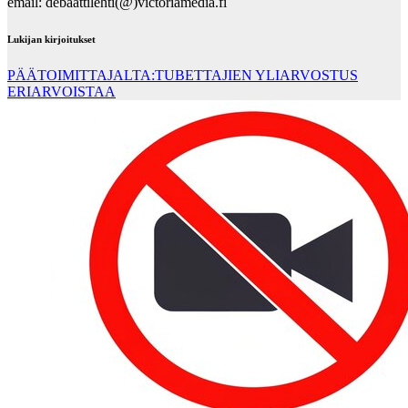
email: debaattilehti(@)victoriamedia.fi
Lukijan kirjoitukset
PÄÄTOIMITTAJALTA:TUBETTAJIEN YLIARVOSTUS
ERIARVOISTAA