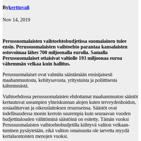
By
kerttuvali
Nov 14, 2019
Perussuomalaisten vaihtoehtobudjetissa suomalainen tulee
ensin. Perussuomalaisten vaihtoehto parantaa kansalaisten
ostovoimaa lähes 700 miljoonalla eurolla. Samalla
Perussuomalaiset ottaisi­vat valtiolle 193 miljoonaa euroa
vähemmän velkaa kuin hallitus.
Perussuomalaiset ovat valmiita säästämään ensisijaisesti
maahanmuutosta, kehitysavusta, yritys­tuista ja poliittisesta
kähminnästä.
Vaihtoehdossa perussuomalaisten ehdottamat maahanmuuton säästöt
kertautuvat useampien yhteiskunnan alojen kuten terveydenhoidon,
sosiaaliturvan ja oikeuslaitoksen resursseissa. Säästöt ovat
todellisuudessa monin kerroin suurempia kuin seuraavan vuoden
budjettitalouden välittöminä säästöinä on esitetty. Tämän vuoksi
Perussuomalaisten vaihtoehtobudjetilla kiihtyvä valtion velkaan­
tuminen pysäytetään, eikä valtion omaisuutta ole tarvetta myydä
kertaluontoisten menojen vuoksi.