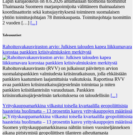
Lapin käräjäoikeus on 8.6.2026 antamallaan tuomiolla tuominnut
Thaimaasta Suomeen marjanpoimijoita välittäneen thaimaalaisen
koordinaattorin sekä kutsujayrityksenä toimineen suomalaisen
yhtiön toimitusjohtajan 78 ihmiskaupasta. Toimitusjohtaja tuomittiin
2 vuoden […]
[...]
Talousuutiset
Rahoitusvakausviraston arvio: Julkisen talouden kapea liikkumavara
korostaa pankkien kriisivalmiuksien merkitystä
Rahoitusvakausvirasto (RVV) on julkaissut päivitetyn arvion
suomalaispankkien valmiudesta kriisinratkaisuun, jolla ehkäistään
pankkien kaatumisen laajamittaisia vaikutuksia. Raportissa RVV
avaa pankkien kriisinratkaisujärjestelmän toimintaa ja miten
pankkien kriisitilanteisiin varaudutaan. Pankkien
kriisinratkaisujärjestelmän tarkoituksena on taloudellisiin
[...]
Yrityskauppamarkkina vilkastui toisella kvartaalilla geopoliittisista
haasteista huolimatta – 13 prosentin kasvu yrityskauppojen määrässä
Suomen yrityskauppamarkkinassa nähtiin toisen vuosineljänneksen
aikana piristymistä geopoliittisen tilanteen aiheuttamasta