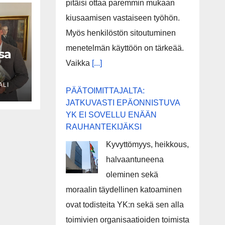
pitäisi ottaa paremmin mukaan
kiusaamisen vastaiseen työhön.
Myös henkilöstön sitoutuminen
menetelmän käyttöön on tärkeää.
sa
Vaikka
[...]
ALI
n
PÄÄTOIMITTAJALTA:
i
JATKUVASTI EPÄONNISTUVA
YK EI SOVELLU ENÄÄN
RAUHANTEKIJÄKSI
Kyvyttömyys, heikkous,
halvaantuneena
oleminen sekä
moraalin täydellinen katoaminen
ovat todisteita YK:n sekä sen alla
toimivien organisaatioiden toimista