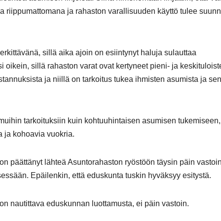
ja riippumattomana ja rahaston varallisuuden käyttö tulee suun
kittävänä, sillä aika ajoin on esiintynyt haluja sulauttaa
 oikein, sillä rahaston varat ovat kertyneet pieni- ja keskitulois
annuksista ja niillä on tarkoitus tukea ihmisten asumista ja se
n muihin tarkoituksiin kuin kohtuuhintaisen asumisen tukemiseen,
 ja kohoavia vuokria.
 on päättänyt lähteä Asuntorahaston ryöstöön täysin päin vastoin
essään. Epäilenkin, että eduskunta tuskin hyväksyy esitystä.
 on nautittava eduskunnan luottamusta, ei päin vastoin.