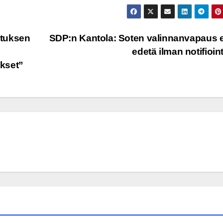
utuksen
SDP:n Kantola: Soten valinnanvapaus e
edetä ilman notifioin
ukset”