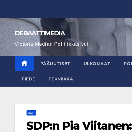
Skip
to
content
DEBAATTIMEDIA
Victoria Median Politiikkasivut
PÄÄUUTISET
ULKOMAAT
POL
TIEDE
TEKNIIKKA
SDP
SDP:n Pia Viitanen