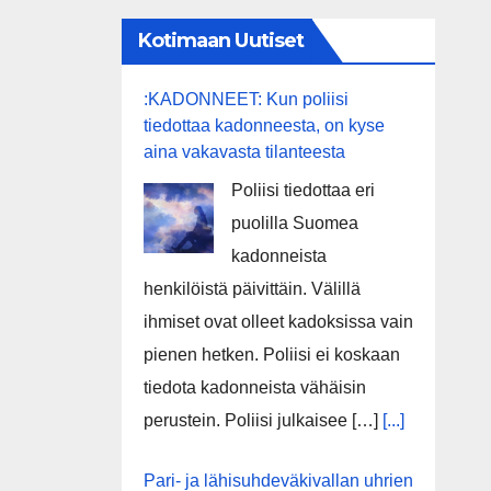
Kotimaan Uutiset
:KADONNEET: Kun poliisi
tiedottaa kadonneesta, on kyse
aina vakavasta tilanteesta
Poliisi tiedottaa eri
puolilla Suomea
kadonneista
henkilöistä päivittäin. Välillä
ihmiset ovat olleet kadoksissa vain
pienen hetken. Poliisi ei koskaan
tiedota kadonneista vähäisin
perustein. Poliisi julkaisee […]
[...]
Pari- ja lähisuhdeväkivallan uhrien