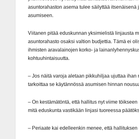
asuntorahaston asema tulee säilyttää itsenäisenä 
asumiseen.
Viitanen pitää eduskunnan yksimielistä linjausta mer
asuntorahasto osaksi valtion budjettia. Tämä ei olisi
ihmisten aravalainojen korko- ja lainanlyhennyskust
kohtuuhintaisuutta.
– Jos näitä varoja aletaan pikkuhiljaa ujuttaa iha
tarkoittaa se käytännössä asumisen hinnan nousua
– On kestämätöntä, että hallitus nyt viime töikseen
mitä eduskunta vastikään linjasi tuoreessa päätöks
– Periaate kai edelleenkin menee, että hallituksen