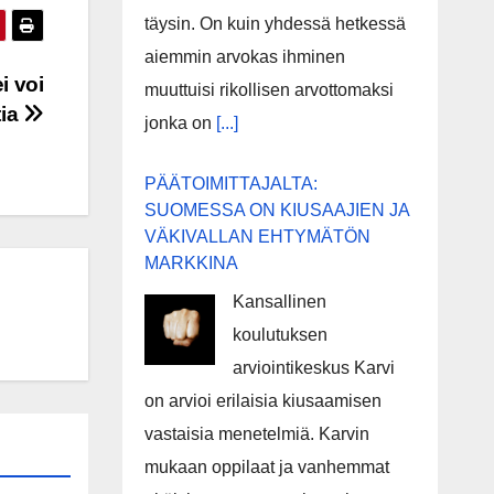
täysin. On kuin yhdessä hetkessä
aiemmin arvokas ihminen
i voi
muuttuisi rikollisen arvottomaksi
tia
jonka on
[...]
PÄÄTOIMITTAJALTA:
SUOMESSA ON KIUSAAJIEN JA
VÄKIVALLAN EHTYMÄTÖN
MARKKINA
Kansallinen
koulutuksen
arviointikeskus Karvi
on arvioi erilaisia kiusaamisen
vastaisia menetelmiä. Karvin
mukaan oppilaat ja vanhemmat