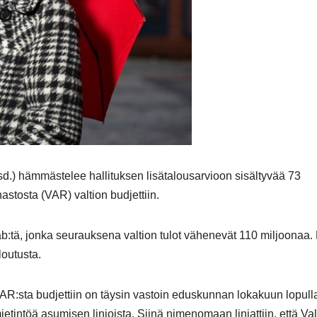
sd.) hämmästelee hallituksen lisätalousarvioon sisältyvää 73
astosta (VAR) valtion budjettiin.
:tä, jonka seurauksena valtion tulot vähenevät 110 miljoonaa. 
loutusta.
VAR:sta budjettiin on täysin vastoin eduskunnan lokakuun lopull
tintöä asumisen linjoista. Siinä nimenomaan linjattiin, että Val