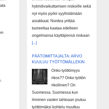
nata
hybridivaikuttamsen niskoille sekä
nyt myös pyrkii syyllistämään
asiakkaat. Nordea yrittää
tuoreeltaa kaataa edelleen
ten
ongelmansa käyttäjiensä niskaan
n
[...]
PÄÄTOIMITTAJALTA: ARVO
KUULUU TYÖTTÖMÄLLEKIN
Onko työttömyys
rikos?? Onko työtön
,
rikollinen? On
Suomessa. Suomessa kun
ihminen vasten tahtoaan joutuu
työttömäksi kohtelu muuttuu