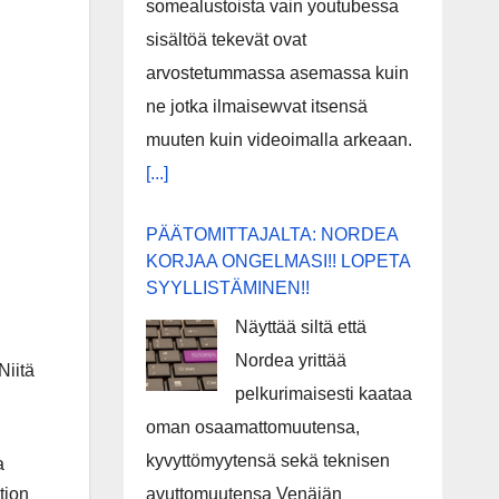
somealustoista vain youtubessa
sisältöä tekevät ovat
arvostetummassa asemassa kuin
ne jotka ilmaisewvat itsensä
muuten kuin videoimalla arkeaan.
[...]
PÄÄTOMITTAJALTA: NORDEA
KORJAA ONGELMASI!! LOPETA
SYYLLISTÄMINEN!!
Näyttää siltä että
Nordea yrittää
Niitä
pelkurimaisesti kaataa
oman osaamattomuutensa,
kyvyttömyytensä sekä teknisen
a
tion
avuttomuutensa Venäjän