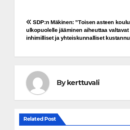
Post
SDP:n Mäkinen: ”Toisen asteen koul
ulkopuolelle jääminen aiheuttaa valtavat
navigation
inhimilliset ja yhteiskunnalliset kustann
By
kerttuvali
Related Post