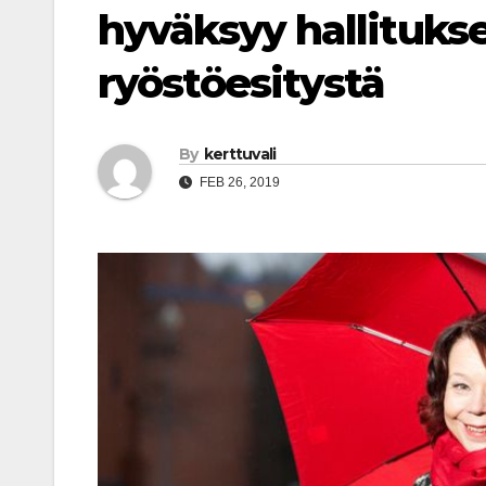
hyväksyy hallituks
ryöstöesitystä
By
kerttuvali
FEB 26, 2019