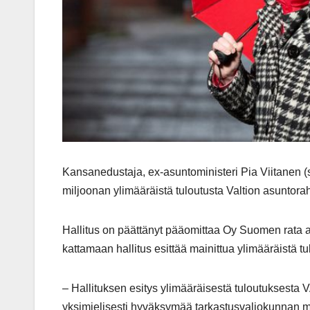
Kansanedustaja, ex-asuntoministeri Pia Viitanen (
miljoonan ylimääräistä tuloutusta Valtion asuntorah
Hallitus on päättänyt pääomittaa Oy Suomen rata ab
kattamaan hallitus esittää mainittua ylimääräistä tu
– Hallituksen esitys ylimääräisestä tuloutuksesta 
yksimielisesti hyväksymää tarkastusvaliokunnan mie