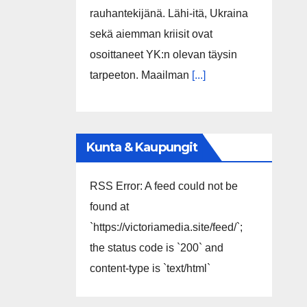
rauhantekijänä. Lähi-itä, Ukraina
sekä aiemman kriisit ovat
osoittaneet YK:n olevan täysin
tarpeeton. Maailman
[...]
Kunta & Kaupungit
RSS Error: A feed could not be
found at
`https://victoriamedia.site/feed/`;
the status code is `200` and
content-type is `text/html`