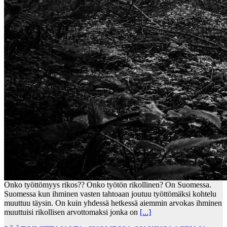
Onko työttömyys rikos?? Onko työtön rikollinen? On Suomessa.
Suomessa kun ihminen vasten tahtoaan joutuu työttömäksi kohtelu
muuttuu täysin. On kuin yhdessä hetkessä aiemmin arvokas ihminen
muuttuisi rikollisen arvottomaksi jonka on
[...]