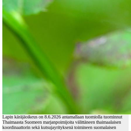
Lapin käräjäoikeus on 8.6.2026 antamallaan tuomiolla tuominnut
Thaimaasta Suomeen marjanpoimijoita välittäneen thaimaalaisen
koordinaattorin sekä kutsujayrityksenä toimineen suomalaisen