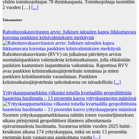
yhtiön toimitusjohtajan 78 ihmiskaupasta. Toimitusjohtaja tuomittiin
2 vuoden […]
[...]
Talousuutiset
Rahoitusvakausviraston arvio: Julkisen talouden kapea liikkumavara
korostaa pankkien kriisivalmiuksien merkitystä
Rahoitusvakausvirasto (RVV) on julkaissut päivitetyn arvion
suomalaispankkien valmiudesta kriisinratkaisuun, jolla ehkäistään
pankkien kaatumisen laajamittaisia vaikutuksia. Raportissa RVV
avaa pankkien kriisinratkaisujärjestelmän toimintaa ja miten
pankkien kriisitilanteisiin varaudutaan. Pankkien
kriisinratkaisujärjestelmän tarkoituksena on taloudellisiin
[...]
Yrityskauppamarkkina vilkastui toisella kvartaalilla geopoliittisista
haasteista huolimatta – 13 prosentin kasvu yrityskauppojen määrässä
Suomen yrityskauppamarkkinassa nähtiin toisen vuosineljänneksen
aikana piristymistä geopoliittisen tilanteen aiheuttamasta
epävarmuudesta huolimatta. Suomessa tehtiin vuoden 2025 huhti–
kesäkuun aikana 174 yrityskauppaa, mikä on noin 13 prosenttia
enemmän kuin vastaavana ajankohtana vuotta
[...]