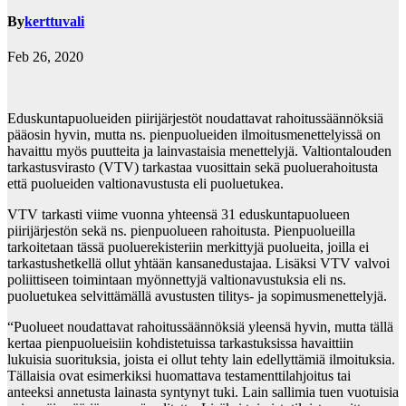
By
kerttuvali
Feb 26, 2020
Eduskuntapuolueiden piirijärjestöt noudattavat rahoitussäännöksiä
pääosin hyvin, mutta ns. pienpuolueiden ilmoitusmenettelyissä on
havaittu myös puutteita ja lainvastaisia menettelyjä. Valtiontalouden
tarkastusvirasto (VTV) tarkastaa vuosittain sekä puoluerahoitusta
että puolueiden valtionavustusta eli puoluetukea.
VTV tarkasti viime vuonna yhteensä 31 eduskuntapuolueen
piirijärjestön sekä ns. pienpuolueen rahoitusta. Pienpuolueilla
tarkoitetaan tässä puoluerekisteriin merkittyjä puolueita, joilla ei
tarkastushetkellä ollut yhtään kansanedustajaa. Lisäksi VTV valvoi
poliittiseen toimintaan myönnettyjä valtionavustuksia eli ns.
puoluetukea selvittämällä avustusten tilitys- ja sopimusmenettelyjä.
“Puolueet noudattavat rahoitussäännöksiä yleensä hyvin, mutta tällä
kertaa pienpuolueisiin kohdistetuissa tarkastuksissa havaittiin
lukuisia suorituksia, joista ei ollut tehty lain edellyttämiä ilmoituksia.
Tällaisia ovat esimerkiksi huomattava testamenttilahjoitus tai
anteeksi annetusta lainasta syntynyt tuki. Lain sallimia tuen vuotuisia