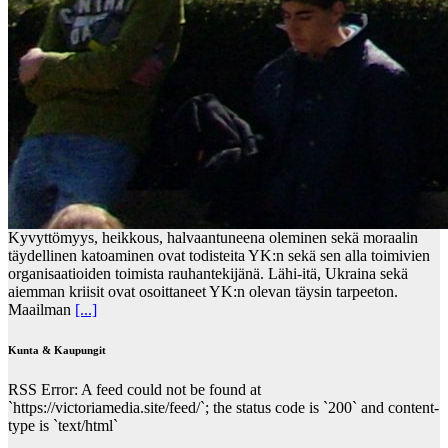
Kyvyttömyys, heikkous, halvaantuneena oleminen sekä moraalin
täydellinen katoaminen ovat todisteita YK:n sekä sen alla toimivien
organisaatioiden toimista rauhantekijänä. Lähi-itä, Ukraina sekä
aiemman kriisit ovat osoittaneet YK:n olevan täysin tarpeeton.
Maailman
[...]
Kunta & Kaupungit
RSS Error: A feed could not be found at
`https://victoriamedia.site/feed/`; the status code is `200` and content-
type is `text/html`