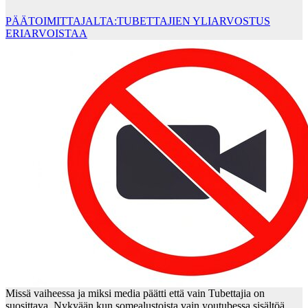
PÄÄTOIMITTAJALTA:TUBETTAJIEN YLIARVOSTUS
ERIARVOISTAA
Missä vaiheessa ja miksi media päätti että vain Tubettajia on
suosittava. Nykyään kun somealustoista vain youtubessa sisältöä