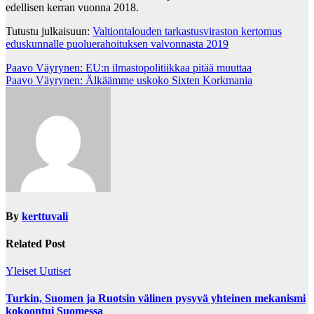
edellisen kerran vuonna 2018.
Tutustu julkaisuun:
Valtiontalouden tarkastusviraston kertomus
eduskunnalle puoluerahoituksen valvonnasta 2019
Post
Paavo Väyrynen: EU:n ilmastopolitiikkaa pitää muuttaa
Paavo Väyrynen: Älkäämme uskoko Sixten Korkmania
navigation
By
kerttuvali
Related Post
Yleiset Uutiset
Turkin, Suomen ja Ruotsin välinen pysyvä yhteinen mekanismi
kokoontui Suomessa