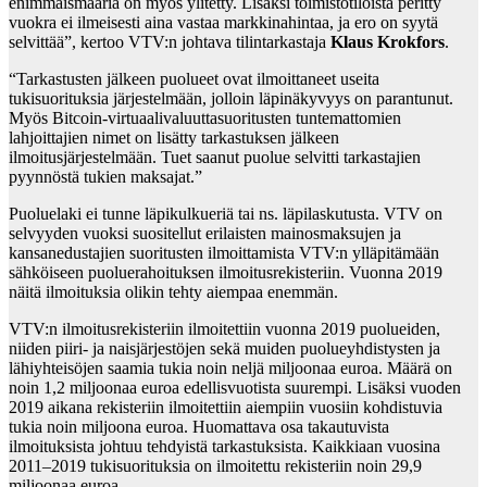
enimmäismääriä on myös ylitetty. Lisäksi toimistotiloista peritty
vuokra ei ilmeisesti aina vastaa markkinahintaa, ja ero on syytä
selvittää”, kertoo VTV:n johtava tilintarkastaja
Klaus Krokfors
.
“Tarkastusten jälkeen puolueet ovat ilmoittaneet useita
tukisuorituksia järjestelmään, jolloin läpinäkyvyys on parantunut.
Myös Bitcoin-virtuaalivaluuttasuoritusten tuntemattomien
lahjoittajien nimet on lisätty tarkastuksen jälkeen
ilmoitusjärjestelmään. Tuet saanut puolue selvitti tarkastajien
pyynnöstä tukien maksajat.”
Puoluelaki ei tunne läpikulkueriä tai ns. läpilaskutusta. VTV on
selvyyden vuoksi suositellut erilaisten mainosmaksujen ja
kansanedustajien suoritusten ilmoittamista VTV:n ylläpitämään
sähköiseen puoluerahoituksen ilmoitusrekisteriin. Vuonna 2019
näitä ilmoituksia olikin tehty aiempaa enemmän.
VTV:n ilmoitusrekisteriin ilmoitettiin vuonna 2019 puolueiden,
niiden piiri- ja naisjärjestöjen sekä muiden puolueyhdistysten ja
lähiyhteisöjen saamia tukia noin neljä miljoonaa euroa. Määrä on
noin 1,2 miljoonaa euroa edellisvuotista suurempi. Lisäksi vuoden
2019 aikana rekisteriin ilmoitettiin aiempiin vuosiin kohdistuvia
tukia noin miljoona euroa. Huomattava osa takautuvista
ilmoituksista johtuu tehdyistä tarkastuksista. Kaikkiaan vuosina
2011–2019 tukisuorituksia on ilmoitettu rekisteriin noin 29,9
miljoonaa euroa.