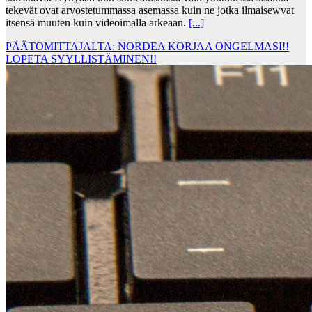
tekevät ovat arvostetummassa asemassa kuin ne jotka ilmaisewvat
itsensä muuten kuin videoimalla arkeaan.
[...]
PÄÄTOMITTAJALTA: NORDEA KORJAA ONGELMASI!!
LOPETA SYYLLISTÄMINEN!!