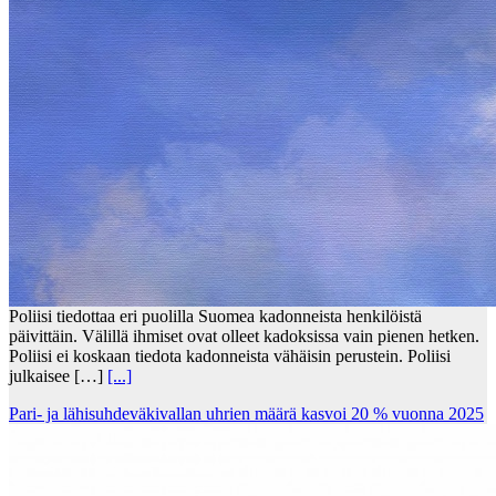
Poliisi tiedottaa eri puolilla Suomea kadonneista henkilöistä
päivittäin. Välillä ihmiset ovat olleet kadoksissa vain pienen hetken.
Poliisi ei koskaan tiedota kadonneista vähäisin perustein. Poliisi
julkaisee […]
[...]
Pari- ja lähisuhdeväkivallan uhrien määrä kasvoi 20 % vuonna 2025