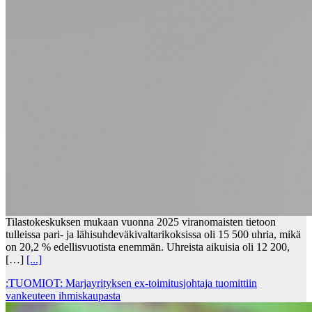
Tilastokeskuksen mukaan vuonna 2025 viranomaisten tietoon
tulleissa pari- ja lähisuhdeväkivaltarikoksissa oli 15 500 uhria, mikä
on 20,2 % edellisvuotista enemmän. Uhreista aikuisia oli 12 200,
[…]
[...]
:TUOMIOT: Marjayrityksen ex-toimitusjohtaja tuomittiin
vankeuteen ihmiskaupasta