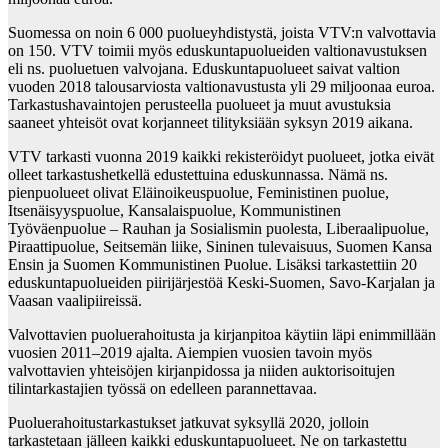
Suomessa on noin 6 000 puolueyhdistystä, joista VTV:n valvottavia
on 150. VTV toimii myös eduskuntapuolueiden valtionavustuksen
eli ns. puoluetuen valvojana. Eduskuntapuolueet saivat valtion
vuoden 2018 talousarviosta valtionavustusta yli 29 miljoonaa euroa.
Tarkastushavaintojen perusteella puolueet ja muut avustuksia
saaneet yhteisöt ovat korjanneet tilityksiään syksyn 2019 aikana.
VTV tarkasti vuonna 2019 kaikki rekisteröidyt puolueet, jotka eivät
olleet tarkastushetkellä edustettuina eduskunnassa. Nämä ns.
pienpuolueet olivat Eläinoikeuspuolue, Feministinen puolue,
Itsenäisyyspuolue, Kansalaispuolue, Kommunistinen
Työväenpuolue – Rauhan ja Sosialismin puolesta, Liberaalipuolue,
Piraattipuolue, Seitsemän liike, Sininen tulevaisuus, Suomen Kansa
Ensin ja Suomen Kommunistinen Puolue. Lisäksi tarkastettiin 20
eduskuntapuolueiden piirijärjestöä Keski-Suomen, Savo-Karjalan ja
Vaasan vaalipiireissä.
Valvottavien puoluerahoitusta ja kirjanpitoa käytiin läpi enimmillään
vuosien 2011–2019 ajalta. Aiempien vuosien tavoin myös
valvottavien yhteisöjen kirjanpidossa ja niiden auktorisoitujen
tilintarkastajien työssä on edelleen parannettavaa.
Puoluerahoitustarkastukset jatkuvat syksyllä 2020, jolloin
tarkastetaan jälleen kaikki eduskuntapuolueet. Ne on tarkastettu