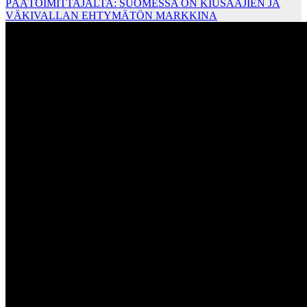
PÄÄTOIMITTAJALTA: SUOMESSA ON KIUSAAJIEN JA
VÄKIVALLAN EHTYMÄTÖN MARKKINA