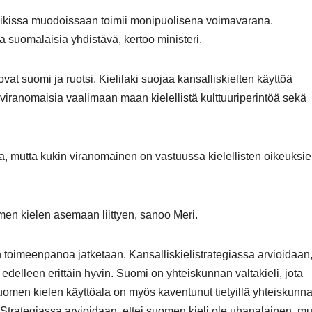
aikissa muodoissaan toimii monipuolisena voimavarana.
 suomalaisia yhdistävä, kertoo ministeri.
at suomi ja ruotsi. Kielilaki suojaa kansalliskielten käyttöä
 viranomaisia vaalimaan maan kielellistä kulttuuriperintöä sekä
a, mutta kukin viranomainen on vastuussa kielellisten oikeuksi
men kielen asemaan liittyen, sanoo Meri.
 toimeenpanoa jatketaan. Kansalliskielistrategiassa arvioidaan,
delleen erittäin hyvin. Suomi on yhteiskunnan valtakieli, jota
 suomen kielen käyttöala on myös kaventunut tietyillä yhteiskunn
. Strategiassa arvioidaan, ettei suomen kieli ole uhanalainen, mu