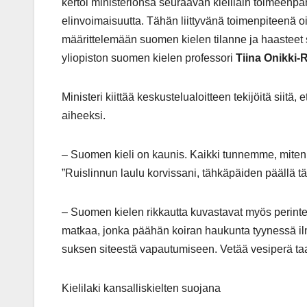
kertoi ministeriönsä seuraavan kielilain toimeenp
elinvoimaisuutta. Tähän liittyvänä toimenpiteenä oi
määrittelemään suomen kielen tilanne ja haasteet sek
yliopiston suomen kielen professori
Tiina Onikki-
Ministeri kiittää keskustelualoitteen tekijöitä sii
aiheeksi.
– Suomen kieli on kaunis. Kaikki tunnemme, miten 
”Ruislinnun laulu korvissani, tähkäpäiden päällä 
– Suomen kielen rikkautta kuvastavat myös perinte
matkaa, jonka päähän koiran haukunta tyynessä ilma
suksen siteestä vapautumiseen. Vetää vesiperä taa
Kielilaki kansalliskielten suojana