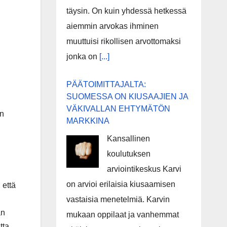
täysin. On kuin yhdessä hetkessä
aiemmin arvokas ihminen
muuttuisi rikollisen arvottomaksi
jonka on
[...]
PÄÄTOIMITTAJALTA:
SUOMESSA ON KIUSAAJIEN JA
VÄKIVALLAN EHTYMÄTÖN
en
MARKKINA
Kansallinen
koulutuksen
arviointikeskus Karvi
on arvioi erilaisia kiusaamisen
 että
vastaisia menetelmiä. Karvin
an
mukaan oppilaat ja vanhemmat
tta