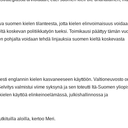
a suomen kielen tilanteesta, jotta kielen elinvoimaisuus voida
ieltä koskevan politiikkatyön tueksi. Toimikausi päättyy tämän v
en pohjalta voidaan tehdä linjauksia suomen kieltä koskevasta
isesti englannin kielen kasvaneeseen käyttöön. Valtioneuvosto o
elvitys valmistui viime syksynä ja sen toteutti Itä-Suomen yliopi
 kielen käyttöä elinkeinoelämässä, julkishallinnossa ja
ituilla aloilla, kertoo Meri.