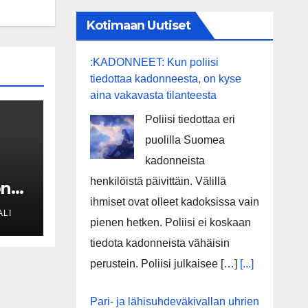
Kotimaan Uutiset
:KADONNEET: Kun poliisi
tiedottaa kadonneesta, on kyse
aina vakavasta tilanteesta
Poliisi tiedottaa eri
puolilla Suomea
kadonneista
henkilöistä päivittäin. Välillä
ön
ihmiset ovat olleet kadoksissa vain
ALI
pienen hetken. Poliisi ei koskaan
tiedota kadonneista vähäisin
perustein. Poliisi julkaisee […]
[...]
Pari- ja lähisuhdeväkivallan uhrien