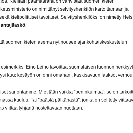
anoa. Kielilain päämääränä on vahvistaa suomen kielen
keusministeriö on nimittänyt selvityshenkilön kartoittamaan ja
ä kielipoliittiset tavoitteet. Selvityshenkilöksi on nimetty Hels
Rantajääskö
.
tä, että suomen kielen asema nyt nousee ajankohtaiskeskustelun
esimerkiksi Eino Leino tavoittaa suomalaisen luonnon herkkyyt
täysi kuu; kesäyön on onni omanani, kaskisavuun laaksot verhou
iset sanontamme. Mietitään vaikka ”peninkulmaa”: se on tarkoit
ssa kuuluu. Tai ”päästä pälkähästä”, jonka on selitetty viittaa
s viittaa tyhjänä nostettavaan nuottaan.