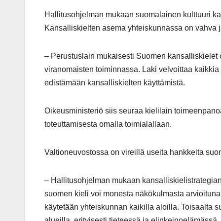
Hallitusohjelman mukaan suomalainen kulttuuri k
Kansalliskielten asema yhteiskunnassa on vahva ja
– Perustuslain mukaisesti Suomen kansalliskielet ov
viranomaisten toiminnassa. Laki velvoittaa kaikkia
edistämään kansalliskielten käyttämistä.
Oikeusministeriö siis seuraa kielilain toimeenpano
toteuttamisesta omalla toimialallaan.
Valtioneuvostossa on vireillä useita hankkeita suo
– Hallitusohjelman mukaan kansalliskielistrategian
suomen kieli voi monesta näkökulmasta arvioituna e
käytetään yhteiskunnan kaikilla aloilla. Toisaalta
alueilla, erityisesti tieteessä ja elinkeinoelämässä