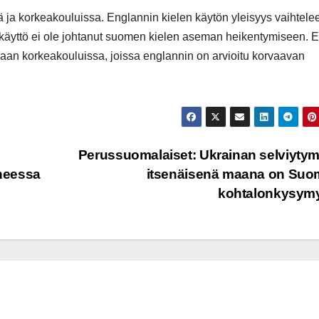
ä ja korkeakouluissa. Englannin kielen käytön yleisyys vaihtele
in käyttö ei ole johtanut suomen kielen aseman heikentymiseen. E
aan korkeakouluissa, joissa englannin on arvioitu korvaavan
Perussuomalaiset: Ukrainan selviyty
uneessa
itsenäisenä maana on Suo
kohtalonkysym