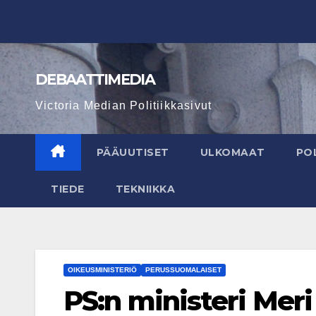
Skip
to
content
DEBAATTIMEDIA
Victoria Median Politiikkasivut
PÄÄUUTISET
ULKOMAAT
POL
TIEDE
TEKNIIKKA
OIKEUSMINISTERIÖ
PERUSSUOMALAISET
PS:n ministeri Meri