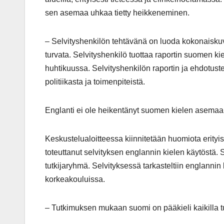
sen asemaa uhkaa tietty heikkeneminen.
– Selvityshenkilön tehtävänä on luoda kokonaiskuv
turvata. Selvityshenkilö tuottaa raportin suomen k
huhtikuussa. Selvityshenkilön raportin ja ehdotust
politiikasta ja toimenpiteistä.
Englanti ei ole heikentänyt suomen kielen asemaa
Keskustelualoitteessa kiinnitetään huomiota erity
toteuttanut selvityksen englannin kielen käytöstä. S
tutkijaryhmä. Selvityksessä tarkasteltiin englannin
korkeakouluissa.
– Tutkimuksen mukaan suomi on pääkieli kaikilla tutk