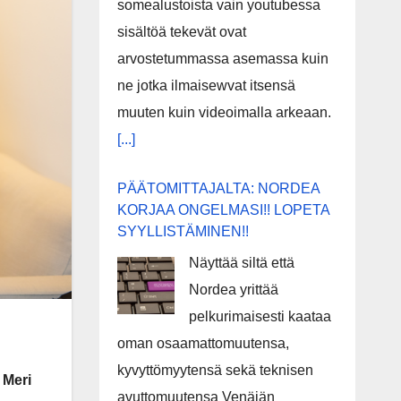
somealustoista vain youtubessa
sisältöä tekevät ovat
arvostetummassa asemassa kuin
ne jotka ilmaisewvat itsensä
muuten kuin videoimalla arkeaan.
[...]
PÄÄTOMITTAJALTA: NORDEA
KORJAA ONGELMASI!! LOPETA
SYYLLISTÄMINEN!!
Näyttää siltä että
Nordea yrittää
pelkurimaisesti kaataa
oman osaamattomuutensa,
kyvyttömyytensä sekä teknisen
 Meri
avuttomuutensa Venäjän