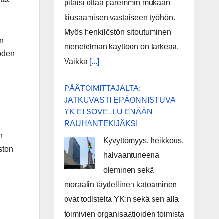
pitäisi ottaa paremmin mukaan
kiusaamisen vastaiseen työhön.
Myös henkilöstön sitoutuminen
an
menetelmän käyttöön on tärkeää.
uoden
Vaikka
[...]
PÄÄTOIMITTAJALTA:
JATKUVASTI EPÄONNISTUVA
YK EI SOVELLU ENÄÄN
RAUHANTEKIJÄKSI
n
Kyvyttömyys, heikkous,
ston
halvaantuneena
oleminen sekä
moraalin täydellinen katoaminen
ovat todisteita YK:n sekä sen alla
toimivien organisaatioiden toimista