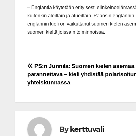
– Englantia käytetään erityisesti elinkeinoelämäss
kuitenkin aloittain ja alueittain. Pääosin englann
englannin kieli on vaikuttanut suomen kielen asem
suomen kieltä joissain toiminnoissa.
Post
PS:n Junnila: Suomen kielen asemaa
parannettava – kieli yhdistää polarisoit
navigation
yhteiskunnassa
By
kerttuvali