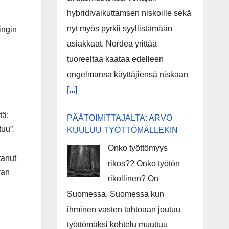
hybridivaikuttamsen niskoille sekä
nyt myös pyrkii syyllistämään
ingin
asiakkaat. Nordea yrittää
tuoreeltaa kaataa edelleen
ongelmansa käyttäjiensä niskaan
[...]
tä:
PÄÄTOIMITTAJALTA: ARVO
tuu”.
KUULUU TYÖTTÖMÄLLEKIN
Onko työttömyys
tanut
rikos?? Onko työtön
van
rikollinen? On
Suomessa. Suomessa kun
ihminen vasten tahtoaan joutuu
työttömäksi kohtelu muuttuu