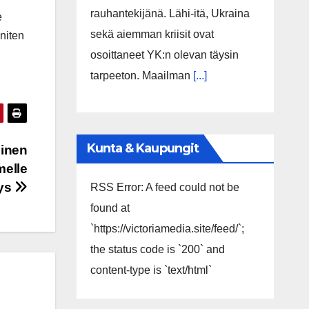
rauhantekijänä. Lähi-itä, Ukraina
e
sekä aiemman kriisit ovat
niten
osoittaneet YK:n olevan täysin
tarpeeton. Maailman
[...]
Kunta & Kaupungit
minen
melle
ys
RSS Error: A feed could not be
found at
`https://victoriamedia.site/feed/`;
the status code is `200` and
content-type is `text/html`