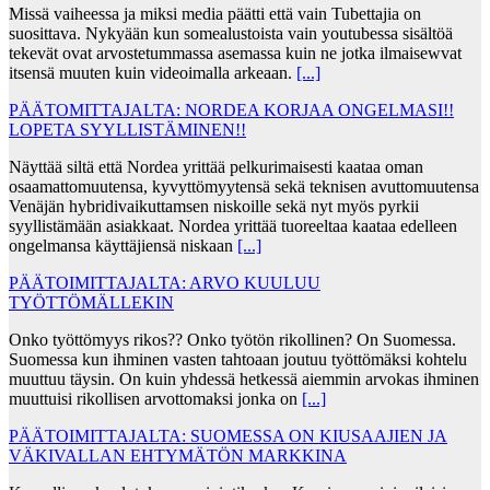
Missä vaiheessa ja miksi media päätti että vain Tubettajia on
suosittava. Nykyään kun somealustoista vain youtubessa sisältöä
tekevät ovat arvostetummassa asemassa kuin ne jotka ilmaisewvat
itsensä muuten kuin videoimalla arkeaan.
[...]
PÄÄTOMITTAJALTA: NORDEA KORJAA ONGELMASI!!
LOPETA SYYLLISTÄMINEN!!
Näyttää siltä että Nordea yrittää pelkurimaisesti kaataa oman
osaamattomuutensa, kyvyttömyytensä sekä teknisen avuttomuutensa
Venäjän hybridivaikuttamsen niskoille sekä nyt myös pyrkii
syyllistämään asiakkaat. Nordea yrittää tuoreeltaa kaataa edelleen
ongelmansa käyttäjiensä niskaan
[...]
PÄÄTOIMITTAJALTA: ARVO KUULUU
TYÖTTÖMÄLLEKIN
Onko työttömyys rikos?? Onko työtön rikollinen? On Suomessa.
Suomessa kun ihminen vasten tahtoaan joutuu työttömäksi kohtelu
muuttuu täysin. On kuin yhdessä hetkessä aiemmin arvokas ihminen
muuttuisi rikollisen arvottomaksi jonka on
[...]
PÄÄTOIMITTAJALTA: SUOMESSA ON KIUSAAJIEN JA
VÄKIVALLAN EHTYMÄTÖN MARKKINA