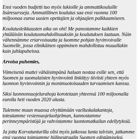
Ensi vuoden budjetti tuo myös lukioille ja ammattikouluille
lisäresursseja. Ammatillinen koulutus saa ensi vuonna 100
miljoonaa euroa uusien opettajien ja ohjaajien palkkaamiseen.
Koulutusleikkausten aika on ohi! Me panostamme kaikkien
yhtäläisiin koulutusmahdollisuuksiin ja koulutuksen laatuun. Näin
vähennämme eriarvoisuutta ja luomme pohjan hyvinvoivalle
Suomelle, jossa elinikäinen oppiminen mahdollistuu muuallakin
kuin juhlapuheissa.
Arvoisa puhemies,
Viimeisenä muttei vähäisimpänä haluan nostaa esille sen, että
Suomen ja suomalaisten hyvinvointi linkittyy tiiviisti yhteen myös
luonnon hyvinvoinnin ja monimuotoisuuden turvaamisen kanssa.
Siksi luonnonsuojelurahoja korotetaan yhteensä 100 miljoonalla
eurolla heti vuoden 2020 alusta.
Tulemme muun muassa elvyttämään vaelluskalakantoja,
toteutamme vesiensuojeluohjelman, kunnostamme
perinneympäristöjä ja vahvistamme luontomatkailun edellytyksiä.
Ja jotta Korvatunturilla olisi myös jatkossa lunta talvisin, jatkamme
ensi vuonna toimiamme hiilineutraalin Suomen edistämiseksi.