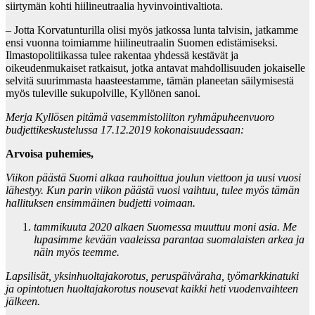
siirtymän kohti hiilineutraalia hyvinvointivaltiota.
– Jotta Korvatunturilla olisi myös jatkossa lunta talvisin, jatkamme
ensi vuonna toimiamme hiilineutraalin Suomen edistämiseksi.
Ilmastopolitiikassa tulee rakentaa yhdessä kestävät ja
oikeudenmukaiset ratkaisut, jotka antavat mahdollisuuden jokaiselle
selvitä suurimmasta haasteestamme, tämän planeetan säilymisestä
myös tuleville sukupolville, Kyllönen sanoi.
Merja Kyllösen pitämä vasemmistoliiton ryhmäpuheenvuoro
budjettikeskustelussa 17.12.2019 kokonaisuudessaan:
Arvoisa puhemies,
Viikon päästä Suomi alkaa rauhoittua joulun viettoon ja uusi vuosi
lähestyy. Kun parin viikon päästä vuosi vaihtuu, tulee myös tämän
hallituksen ensimmäinen budjetti voimaan.
tammikuuta 2020 alkaen Suomessa muuttuu moni asia. Me
lupasimme kevään vaaleissa parantaa suomalaisten arkea ja
näin myös teemme.
Lapsilisät, yksinhuoltajakorotus, peruspäiväraha, työmarkkinatuki
ja opintotuen huoltajakorotus nousevat kaikki heti vuodenvaihteen
jälkeen.