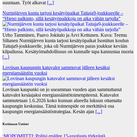
suuntaan. Työt alkavat
[...]
Nurmijärven kunta tarjosi kesätyöpaikat Taitaja9-joukkueelle –
“Hieno palkinto, sillä kesätyöpaikkoja on aika vähän tarjolla”
Urho Tamminen, Paavo Jokitalo ja Arvi Kettunen. Kuva: Teemu
Siltanen Nurmijärven kunta tarjosi kesätyöpaikat Isoniitun koulun
Taitaja9-joukkueelle, joka oli Nurmijärven paras joukkue kevään
kilpailussa. Kesätyömahdollisuus on kunnalle tapa kannustaa nuoria
[...]
Loviisan kaupungin katuvalot sammuvat jälleen kesäksi
energiansäästön vuoksi
Loviisan kaupunki on jo useamman vuoden ajan sammuttanut
katuvalot kesäajaksi energiansäästötoimenpiteenä. Katuvalot
sammutetaan 1.6.2026 koko kunnan alueella lukuun ottamatta
kaupungin keskustaa. Tämä toimenpide on merkittävä osa
kaupungin energiansäästöstrategiaa. Kesän ajan
[...]
Kotimaan Uutiset
:MOPOMIITTI: Poliisi epäilee 15-vuotiasta törkeästä