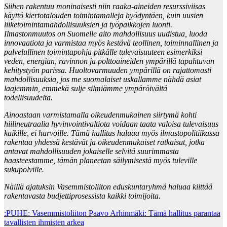
Siihen rakentuu moninaisesti niin raaka-aineiden resurssiviisas
käyttö kiertotalouden toimintamalleja hyödyntäen, kuin uusien
liiketoimintamahdollisuuksien ja työpaikkojen luonti.
Ilmastonmuutos on Suomelle aito mahdollisuus uudistua, luoda
innovaatiota ja varmistaa myös kestävä teollinen, toiminnallinen ja
palvelullinen toimintapohja pitkälle tulevaisuuteen esimerkiksi
veden, energian, ravinnon ja polttoaineiden ympärillä tapahtuvan
kehitystyön parissa. Huoltovarmuuden ympärillä on rajattomasti
mahdollisuuksia, jos me suomalaiset uskallamme nähdä asiat
laajemmin, emmekä sulje silmiämme ympäröivältä
todellisuudelta.
Ainoastaan varmistamalla oikeudenmukainen siirtymä kohti
hiilineutraalia hyvinvointivaltiota voidaan taata valoisa tulevaisuus
kaikille, ei harvoille. Tämä hallitus haluaa myös ilmastopolitiikassa
rakentaa yhdessä kestävät ja oikeudenmukaiset ratkaisut, jotka
antavat mahdollisuuden jokaiselle selvitä suurimmasta
haasteestamme, tämän planeetan säilymisestä myös tuleville
sukupolville.
Näillä ajatuksin Vasemmistoliiton eduskuntaryhmä haluaa kiittää
rakentavasta budjettiprosessista kaikki toimijoita.
Post
:PUHE: Vasemmistoliiton Paavo Arhinmäki: Tämä hallitus parantaa
tavallisten ihmisten arkea