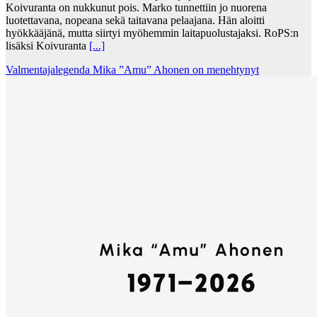
Koivuranta on nukkunut pois. Marko tunnettiin jo nuorena
luotettavana, nopeana sekä taitavana pelaajana. Hän aloitti
hyökkääjänä, mutta siirtyi myöhemmin laitapuolustajaksi. RoPS:n
lisäksi Koivuranta
[...]
Valmentajalegenda Mika ”Amu” Ahonen on menehtynyt