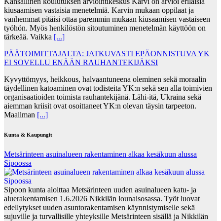
Kansallinen koulutuksen arviointikeskus Karvi on arvioi erilaisia
kiusaamisen vastaisia menetelmiä. Karvin mukaan oppilaat ja
vanhemmat pitäisi ottaa paremmin mukaan kiusaamisen vastaiseen
työhön. Myös henkilöstön sitoutuminen menetelmän käyttöön on
tärkeää. Vaikka
[...]
PÄÄTOIMITTAJALTA: JATKUVASTI EPÄONNISTUVA YK
EI SOVELLU ENÄÄN RAUHANTEKIJÄKSI
Kyvyttömyys, heikkous, halvaantuneena oleminen sekä moraalin
täydellinen katoaminen ovat todisteita YK:n sekä sen alla toimivien
organisaatioiden toimista rauhantekijänä. Lähi-itä, Ukraina sekä
aiemman kriisit ovat osoittaneet YK:n olevan täysin tarpeeton.
Maailman
[...]
Kunta & Kaupungit
Metsärinteen asuinalueen rakentaminen alkaa kesäkuun alussa
Sipoossa
Sipoon kunta aloittaa Metsärinteen uuden asuinalueen katu- ja
aluerakentamisen 1.6.2026 Nikkilän lounaisosassa. Työt luovat
edellytykset uuden asuntorakentamisen käynnistymiselle sekä
sujuville ja turvallisille yhteyksille Metsärinteen sisällä ja Nikkilän