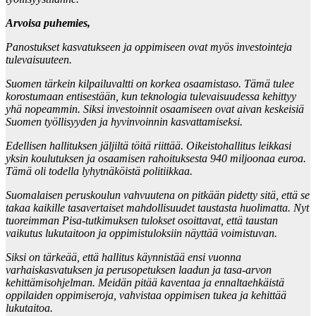
Arvoisa puhemies,
Panostukset kasvatukseen ja oppimiseen ovat myös investointeja
tulevaisuuteen.
Suomen tärkein kilpailuvaltti on korkea osaamistaso. Tämä tulee
korostumaan entisestään, kun teknologia tulevaisuudessa kehittyy
yhä nopeammin. Siksi investoinnit osaamiseen ovat aivan keskeisiä
Suomen työllisyyden ja hyvinvoinnin kasvattamiseksi.
Edellisen hallituksen jäljiltä töitä riittää. Oikeistohallitus leikkasi
yksin koulutuksen ja osaamisen rahoituksesta 940 miljoonaa euroa.
Tämä oli todella lyhytnäköistä politiikkaa.
Suomalaisen peruskoulun vahvuutena on pitkään pidetty sitä, että se
takaa kaikille tasavertaiset mahdollisuudet taustasta huolimatta. Nyt
tuoreimman Pisa-tutkimuksen tulokset osoittavat, että taustan
vaikutus lukutaitoon ja oppimistuloksiin näyttää voimistuvan.
Siksi on tärkeää, että hallitus käynnistää ensi vuonna
varhaiskasvatuksen ja perusopetuksen laadun ja tasa-arvon
kehittämisohjelman. Meidän pitää kaventaa ja ennaltaehkäistä
oppilaiden oppimiseroja, vahvistaa oppimisen tukea ja kehittää
lukutaitoa.