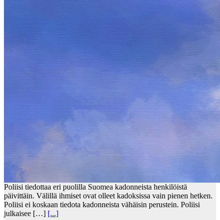
Poliisi tiedottaa eri puolilla Suomea kadonneista henkilöistä
päivittäin. Välillä ihmiset ovat olleet kadoksissa vain pienen hetken.
Poliisi ei koskaan tiedota kadonneista vähäisin perustein. Poliisi
julkaisee […]
[...]