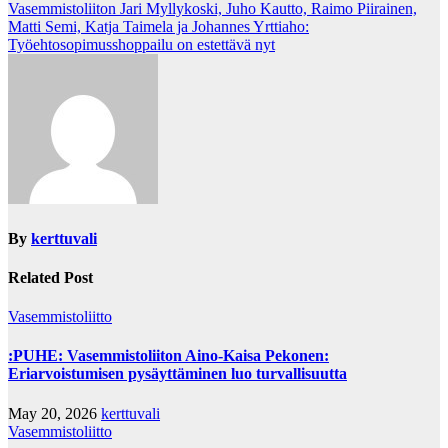
navigation
Vasemmistoliiton Jari Myllykoski, Juho Kautto, Raimo Piirainen,
Matti Semi, Katja Taimela ja Johannes Yrttiaho:
Työehtosopimusshoppailu on estettävä nyt
By
kerttuvali
Related Post
Vasemmistoliitto
:PUHE: Vasemmistoliiton Aino-Kaisa Pekonen:
Eriarvoistumisen pysäyttäminen luo turvallisuutta
May 20, 2026
kerttuvali
Vasemmistoliitto