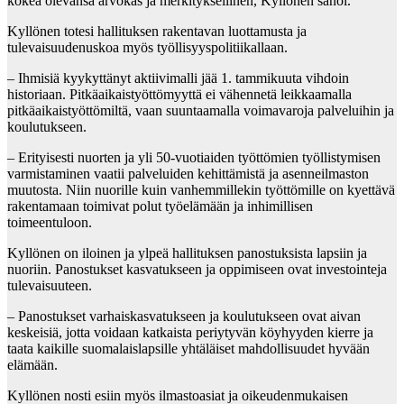
kokea olevansa arvokas ja merkityksellinen, Kyllönen sanoi.
Kyllönen totesi hallituksen rakentavan luottamusta ja
tulevaisuudenuskoa myös työllisyyspolitiikallaan.
– Ihmisiä kyykyttänyt aktiivimalli jää 1. tammikuuta vihdoin
historiaan. Pitkäaikaistyöttömyyttä ei vähennetä leikkaamalla
pitkäaikaistyöttömiltä, vaan suuntaamalla voimavaroja palveluihin ja
koulutukseen.
– Erityisesti nuorten ja yli 50-vuotiaiden työttömien työllistymisen
varmistaminen vaatii palveluiden kehittämistä ja asenneilmaston
muutosta. Niin nuorille kuin vanhemmillekin työttömille on kyettävä
rakentamaan toimivat polut työelämään ja inhimillisen
toimeentuloon.
Kyllönen on iloinen ja ylpeä hallituksen panostuksista lapsiin ja
nuoriin. Panostukset kasvatukseen ja oppimiseen ovat investointeja
tulevaisuuteen.
– Panostukset varhaiskasvatukseen ja koulutukseen ovat aivan
keskeisiä, jotta voidaan katkaista periytyvän köyhyyden kierre ja
taata kaikille suomalaislapsille yhtäläiset mahdollisuudet hyvään
elämään.
Kyllönen nosti esiin myös ilmastoasiat ja oikeudenmukaisen