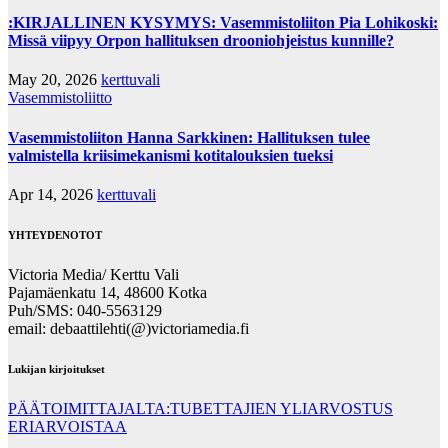
:KIRJALLINEN KYSYMYS: Vasemmistoliiton Pia Lohikoski:
Missä viipyy Orpon hallituksen drooniohjeistus kunnille?
May 20, 2026
kerttuvali
Vasemmistoliitto
Vasemmistoliiton Hanna Sarkkinen: Hallituksen tulee
valmistella kriisimekanismi kotitalouksien tueksi
Apr 14, 2026
kerttuvali
YHTEYDENOTOT
Victoria Media/ Kerttu Vali
Pajamäenkatu 14, 48600 Kotka
Puh/SMS: 040-5563129
email: debaattilehti(@)victoriamedia.fi
Lukijan kirjoitukset
PÄÄTOIMITTAJALTA:TUBETTAJIEN YLIARVOSTUS
ERIARVOISTAA