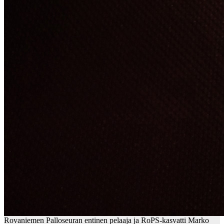
Rovaniemen Palloseuran entinen pelaaja ja RoPS-kasvatti Marko