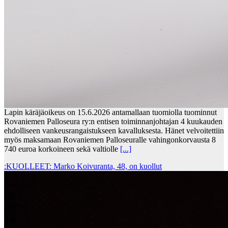
Lapin käräjäoikeus on 15.6.2026 antamallaan tuomiolla tuominnut
Rovaniemen Palloseura ry:n entisen toiminnanjohtajan 4 kuukauden
ehdolliseen vankeusrangaistukseen kavalluksesta. Hänet velvoitettiin
myös maksamaan Rovaniemen Palloseuralle vahingonkorvausta 8
740 euroa korkoineen sekä valtiolle
[...]
:KUOLLEET: Marko Koivuranta, 48, on kuollut