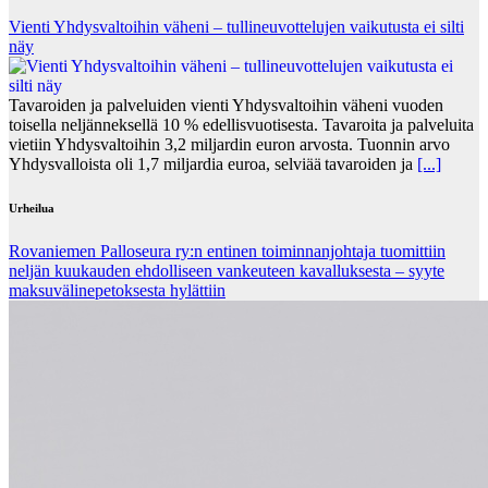
Vienti Yhdysvaltoihin väheni – tullineuvottelujen vaikutusta ei silti
näy
Tavaroiden ja palveluiden vienti Yhdysvaltoihin väheni vuoden
toisella neljänneksellä 10 % edellisvuotisesta. Tavaroita ja palveluita
vietiin Yhdysvaltoihin 3,2 miljardin euron arvosta. Tuonnin arvo
Yhdysvalloista oli 1,7 miljardia euroa, selviää tavaroiden ja
[...]
Urheilua
Rovaniemen Palloseura ry:n entinen toiminnanjohtaja tuo­mit­tiin
neljän kuu­kau­den eh­dol­li­seen van­keu­teen ka­val­luk­ses­ta – syyte
mak­su­vä­li­ne­pe­tok­ses­ta hy­lät­tiin