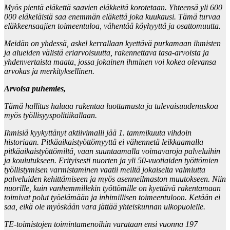
Myös pientä eläkettä saavien eläkkeitä korotetaan. Yhteensä yli 600
000 eläkeläistä saa enemmän eläkettä joka kuukausi. Tämä turvaa
eläkkeensaajien toimeentuloa, vähentää köyhyyttä ja osattomuutta.
Meidän on yhdessä, askel kerrallaan kyettävä purkamaan ihmisten
ja alueiden välistä eriarvoisuutta, rakennettava tasa-arvoista ja
yhdenvertaista maata, jossa jokainen ihminen voi kokea olevansa
arvokas ja merkityksellinen.
Arvoisa puhemies,
Tämä hallitus haluaa rakentaa luottamusta ja tulevaisuudenuskoa
myös työllisyyspolitiikallaan.
Ihmisiä kyykyttänyt aktiivimalli jää 1. tammikuuta vihdoin
historiaan. Pitkäaikaistyöttömyyttä ei vähennetä leikkaamalla
pitkäaikaistyöttömiltä, vaan suuntaamalla voimavaroja palveluihin
ja koulutukseen. Erityisesti nuorten ja yli 50-vuotiaiden työttömien
työllistymisen varmistaminen vaatii meiltä jokaiselta valmiutta
palveluiden kehittämiseen ja myös asenneilmaston muutokseen. Niin
nuorille, kuin vanhemmillekin työttömille on kyettävä rakentamaan
toimivat polut työelämään ja inhimillisen toimeentuloon. Ketään ei
saa, eikä ole myöskään vara jättää yhteiskunnan ulkopuolelle.
TE-toimistojen toimintamenoihin varataan ensi vuonna 197