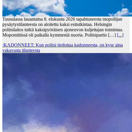
Tuusulassa lauantaina 8. elokuuta 2026 tapahtuneesta mopoilijan
pysäytystilanteesta on aloitettu kaksi esitutkintaa. Helsingin
poliisilaitos tutkii kaksipyöräisen ajoneuvon kuljettajan toimintaa.
Mopomiitissä oli paikalla kymmeniä nuoria. Poliisipartio […]
[...]
:KADONNEET: Kun poliisi tiedottaa kadonneesta, on kyse aina
vakavasta tilanteesta