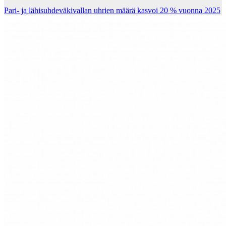
Pari- ja lähisuhdeväkivallan uhrien määrä kasvoi 20 % vuonna 2025