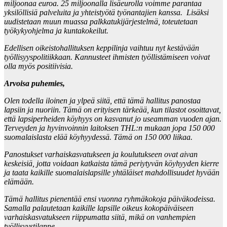
miljoonaa euroa. 25 miljoonalla lisäeurolla voimme parantaa
yksilöllisiä palveluita ja yhteistyötä työnantajien kanssa. Lisäksi
uudistetaan muun muassa palkkatukijärjestelmä, toteutetaan
työkykyohjelma ja kuntakokeilut.
Edellisen oikeistohallituksen keppilinja vaihtuu nyt kestävään
työllisyyspolitiikkaan. Kannusteet ihmisten työllistämiseen voivat
olla myös positiivisia.
Arvoisa puhemies,
Olen todella iloinen ja ylpeä siitä, että tämä hallitus panostaa
lapsiin ja nuoriin. Tämä on erityisen tärkeää, kun tilastot osoittavat,
että lapsiperheiden köyhyys on kasvanut jo useamman vuoden ajan.
Terveyden ja hyvinvoinnin laitoksen THL:n mukaan jopa 150 000
suomalaislasta elää köyhyydessä. Tämä on 150 000 liikaa.
Panostukset varhaiskasvatukseen ja koulutukseen ovat aivan
keskeisiä, jotta voidaan katkaista tämä periytyvän köyhyyden kierre
ja taata kaikille suomalaislapsille yhtäläiset mahdollisuudet hyvään
elämään.
Tämä hallitus pienentää ensi vuonna ryhmäkokoja päiväkodeissa.
Samalla palautetaan kaikille lapsille oikeus kokopäiväiseen
varhaiskasvatukseen riippumatta siitä, mikä on vanhempien
työllisyystilanne.