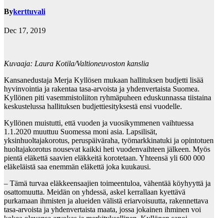
By
kerttuvali
Dec 17, 2019
Kuvaaja: Laura Kotila/Valtioneuvoston kanslia
Kansanedustaja Merja Kyllösen mukaan hallituksen budjetti lisää
hyvinvointia ja rakentaa tasa-arvoista ja yhdenvertaista Suomea.
Kyllönen piti vasemmistoliiton ryhmäpuheen eduskunnassa tiistaina
keskustelussa hallituksen budjettiesityksestä ensi vuodelle.
Kyllönen muistutti, että vuoden ja vuosikymmenen vaihtuessa
1.1.2020 muuttuu Suomessa moni asia. Lapsilisät,
yksinhuoltajakorotus, peruspäiväraha, työmarkkinatuki ja opintotuen
huoltajakorotus nousevat kaikki heti vuodenvaihteen jälkeen. Myös
pientä eläkettä saavien eläkkeitä korotetaan. Yhteensä yli 600 000
eläkeläistä saa enemmän eläkettä joka kuukausi.
– Tämä turvaa eläkkeensaajien toimeentuloa, vähentää köyhyyttä ja
osattomuutta. Meidän on yhdessä, askel kerrallaan kyettävä
purkamaan ihmisten ja alueiden välistä eriarvoisuutta, rakennettava
tasa-arvoista ja yhdenvertaista maata, jossa jokainen ihminen voi