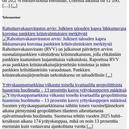
on 20,2 % edellisvuotista enemmän. Uhreista aikuisia oli 12 200,
[…]
[...]
Talousuutiset
Rahoitusvakausviraston arvio: Julkisen talouden kapea liikkumavara
korostaa pankkien kriisivalmiuksien merkitystä
Rahoitusvakausvirasto (RVV) on julkaissut päivitetyn arvion
suomalaispankkien valmiudesta kriisinratkaisuun, jolla ehkäistään
pankkien kaatumisen laajamittaisia vaikutuksia. Raportissa RVV
avaa pankkien kriisinratkaisujärjestelmän toimintaa ja miten
pankkien kriisitilanteisiin varaudutaan. Pankkien
kriisinratkaisujärjestelmän tarkoituksena on taloudellisiin
[...]
Yrityskauppamarkkina vilkastui toisella kvartaalilla geopoliittisista
haasteista huolimatta – 13 prosentin kasvu yrityskauppojen määrässä
Suomen yrityskauppamarkkinassa nähtiin toisen vuosineljänneksen
aikana piristymistä geopoliittisen tilanteen aiheuttamasta
epävarmuudesta huolimatta. Suomessa tehtiin vuoden 2025 huhti–
kesäkuun aikana 174 yrityskauppaa, mikä on noin 13 prosenttia
enemmän kuin vastaavana ajankohtana vuotta
[...]