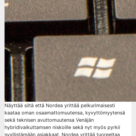
Näyttää siltä että Nordea yrittää pelkurimaisesti
kaataa oman osaamattomuutensa, kyvyttömyytensä
sekä teknisen avuttomuutensa Venäjän
hybridivaikuttamsen niskoille sekä nyt myös pyrkii
syyllistämään asiakkaat. Nordea yrittää tuoreeltaa