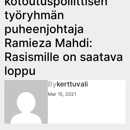
kotoutuspoliittisen
työryhmän
puheenjohtaja
Ramieza Mahdi:
Rasismille on saatava
loppu
By
kerttuvali
Mar 15, 2021