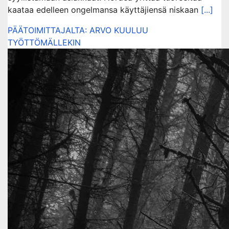
kaataa edelleen ongelmansa käyttäjiensä niskaan
[...]
PÄÄTOIMITTAJALTA: ARVO KUULUU
TYÖTTÖMÄLLEKIN