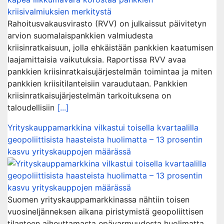
Rahoitusvakausvirasto (RVV) on julkaissut päivitetyn
arvion suomalaispankkien valmiudesta
kriisinratkaisuun, jolla ehkäistään pankkien kaatumisen
laajamittaisia vaikutuksia. Raportissa RVV avaa
pankkien kriisinratkaisujärjestelmän toimintaa ja miten
pankkien kriisitilanteisiin varaudutaan. Pankkien
kriisinratkaisujärjestelmän tarkoituksena on
taloudellisiin
[...]
Yrityskauppamarkkina vilkastui toisella kvartaalilla
geopoliittisista haasteista huolimatta – 13 prosentin
kasvu yrityskauppojen määrässä
Suomen yrityskauppamarkkinassa nähtiin toisen
vuosineljänneksen aikana piristymistä geopoliittisen
tilanteen aiheuttamasta epävarmuudesta huolimatta.