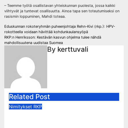
– Teemme työtä osallistavan yhteiskunnan puolesta, jossa kaikki
viihtyvät ja tuntevat osallisuutta. Ainoa tapa sen toteutumiseksi on
rasismin loppuminen, Mahdi toteaa.
Post
Eduskunnan rokoteryhmän puheenjohtaja Rehn-Kivi (rkp.): HPV-
rokotteella voidaan hävittää kohdunkaulansyöpä
navigation
RKP:n Henriksson: Kestävän kasvun ohjelma tulee nähdä
mahdollisuutena uudistaa Suomea
By
kerttuvali
Related Post
Nimitykset
RKP
:NIMITYKSET: Alexander Junell
oikeusministeri Anna-Maja