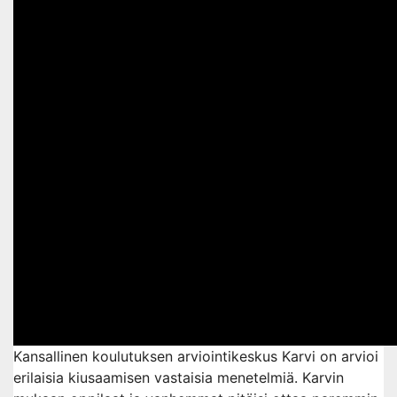
Kansallinen koulutuksen arviointikeskus Karvi on arvioi
erilaisia kiusaamisen vastaisia menetelmiä. Karvin