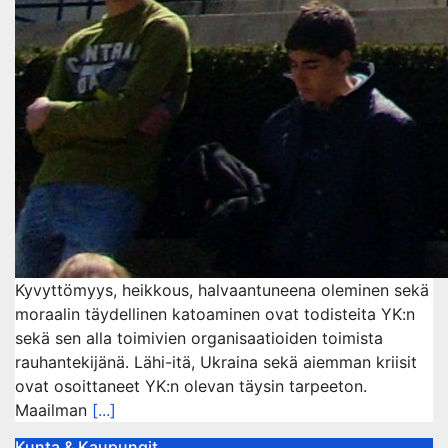
Kyvyttömyys, heikkous, halvaantuneena oleminen sekä
moraalin täydellinen katoaminen ovat todisteita YK:n
sekä sen alla toimivien organisaatioiden toimista
rauhantekijänä. Lähi-itä, Ukraina sekä aiemman kriisit
ovat osoittaneet YK:n olevan täysin tarpeeton.
Maailman
[...]
Kunta & Kaupungit