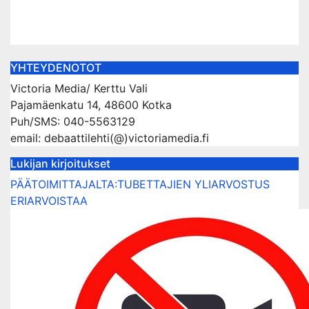
Aug 22, 2022
kerttuvali
YHTEYDENOTOT
Victoria Media/ Kerttu Vali
Pajamäenkatu 14, 48600 Kotka
Puh/SMS: 040-5563129
email: debaattilehti(@)victoriamedia.fi
Lukijan kirjoitukset
PÄÄTOIMITTAJALTA:TUBETTAJIEN YLIARVOSTUS
ERIARVOISTAA