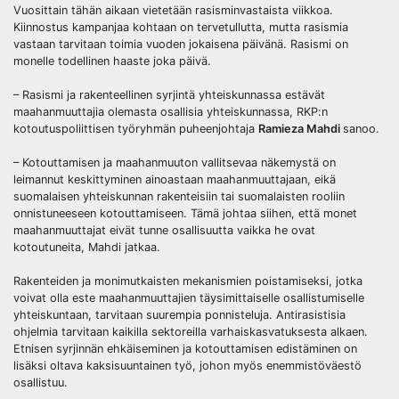
Vuosittain tähän aikaan vietetään rasisminvastaista viikkoa.
Kiinnostus kampanjaa kohtaan on tervetullutta, mutta rasismia
vastaan tarvitaan toimia vuoden jokaisena päivänä. Rasismi on
monelle todellinen haaste joka päivä.
– Rasismi ja rakenteellinen syrjintä yhteiskunnassa estävät
maahanmuuttajia olemasta osallisia yhteiskunnassa, RKP:n
kotoutuspoliittisen työryhmän puheenjohtaja
Ramieza Mahdi
sanoo.
– Kotouttamisen ja maahanmuuton vallitsevaa näkemystä on
leimannut keskittyminen ainoastaan maahanmuuttajaan, eikä
suomalaisen yhteiskunnan rakenteisiin tai suomalaisten rooliin
onnistuneeseen kotouttamiseen. Tämä johtaa siihen, että monet
maahanmuuttajat eivät tunne osallisuutta vaikka he ovat
kotoutuneita, Mahdi jatkaa.
Rakenteiden ja monimutkaisten mekanismien poistamiseksi, jotka
voivat olla este maahanmuuttajien täysimittaiselle osallistumiselle
yhteiskuntaan, tarvitaan suurempia ponnisteluja. Antirasistisia
ohjelmia tarvitaan kaikilla sektoreilla varhaiskasvatuksesta alkaen.
Etnisen syrjinnän ehkäiseminen ja kotouttamisen edistäminen on
lisäksi oltava kaksisuuntainen työ, johon myös enemmistöväestö
osallistuu.