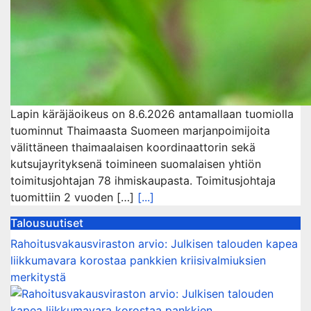
Lapin käräjäoikeus on 8.6.2026 antamallaan tuomiolla
tuominnut Thaimaasta Suomeen marjanpoimijoita
välittäneen thaimaalaisen koordinaattorin sekä
kutsujayrityksenä toimineen suomalaisen yhtiön
toimitusjohtajan 78 ihmiskaupasta. Toimitusjohtaja
tuomittiin 2 vuoden […]
[...]
Talousuutiset
Rahoitusvakausviraston arvio: Julkisen talouden kapea
liikkumavara korostaa pankkien kriisivalmiuksien
merkitystä