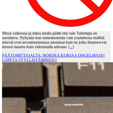
Missä vaiheessa ja miksi media päätti että vain Tubettajia on
suosittava. Nykyään kun somealustoista vain youtubessa sisältöä
tekevät ovat arvostetummassa asemassa kuin ne jotka ilmaisewvat
itsensä muuten kuin videoimalla arkeaan.
[...]
PÄÄTOMITTAJALTA: NORDEA KORJAA ONGELMASI!!
LOPETA SYYLLISTÄMINEN!!