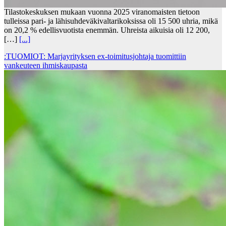
Tilastokeskuksen mukaan vuonna 2025 viranomaisten tietoon
tulleissa pari- ja lähisuhdeväkivaltarikoksissa oli 15 500 uhria, mikä
on 20,2 % edellisvuotista enemmän. Uhreista aikuisia oli 12 200,
[…]
[...]
:TUOMIOT: Marjayrityksen ex-toimitusjohtaja tuomittiin
vankeuteen ihmiskaupasta