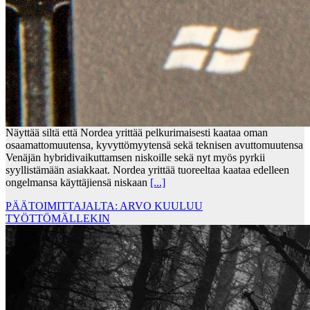
Näyttää siltä että Nordea yrittää pelkurimaisesti kaataa oman
osaamattomuutensa, kyvyttömyytensä sekä teknisen avuttomuutensa
Venäjän hybridivaikuttamsen niskoille sekä nyt myös pyrkii
syyllistämään asiakkaat. Nordea yrittää tuoreeltaa kaataa edelleen
ongelmansa käyttäjiensä niskaan
[...]
PÄÄTOIMITTAJALTA: ARVO KUULUU
TYÖTTÖMÄLLEKIN