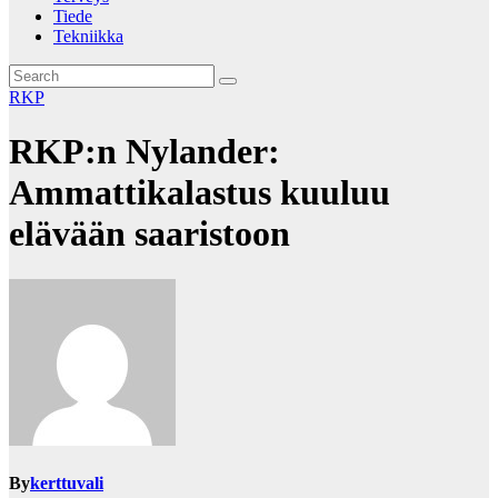
Tiede
Tekniikka
RKP
RKP:n Nylander:
Ammattikalastus kuuluu
elävään saaristoon
By
kerttuvali