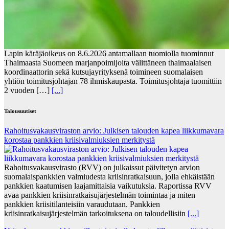
Lapin käräjäoikeus on 8.6.2026 antamallaan tuomiolla tuominnut
Thaimaasta Suomeen marjanpoimijoita välittäneen thaimaalaisen
koordinaattorin sekä kutsujayrityksenä toimineen suomalaisen
yhtiön toimitusjohtajan 78 ihmiskaupasta. Toimitusjohtaja tuomittiin
2 vuoden […]
[...]
Talousuutiset
Rahoitusvakausviraston arvio: Julkisen talouden kapea liikkumavara
korostaa pankkien kriisivalmiuksien merkitystä
Rahoitusvakausvirasto (RVV) on julkaissut päivitetyn arvion
suomalaispankkien valmiudesta kriisinratkaisuun, jolla ehkäistään
pankkien kaatumisen laajamittaisia vaikutuksia. Raportissa RVV
avaa pankkien kriisinratkaisujärjestelmän toimintaa ja miten
pankkien kriisitilanteisiin varaudutaan. Pankkien
kriisinratkaisujärjestelmän tarkoituksena on taloudellisiin
[...]