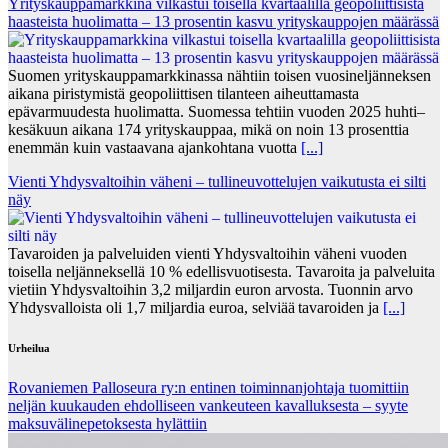
Yrityskauppamarkkina vilkastui toisella kvartaalilla geopoliittisista
haasteista huolimatta – 13 prosentin kasvu yrityskauppojen määrässä
Suomen yrityskauppamarkkinassa nähtiin toisen vuosineljänneksen
aikana piristymistä geopoliittisen tilanteen aiheuttamasta
epävarmuudesta huolimatta. Suomessa tehtiin vuoden 2025 huhti–
kesäkuun aikana 174 yrityskauppaa, mikä on noin 13 prosenttia
enemmän kuin vastaavana ajankohtana vuotta
[...]
Vienti Yhdysvaltoihin väheni – tullineuvottelujen vaikutusta ei silti
näy
Tavaroiden ja palveluiden vienti Yhdysvaltoihin väheni vuoden
toisella neljänneksellä 10 % edellisvuotisesta. Tavaroita ja palveluita
vietiin Yhdysvaltoihin 3,2 miljardin euron arvosta. Tuonnin arvo
Yhdysvalloista oli 1,7 miljardia euroa, selviää tavaroiden ja
[...]
Urheilua
Rovaniemen Palloseura ry:n entinen toiminnanjohtaja tuo­mit­tiin
neljän kuu­kau­den eh­dol­li­seen van­keu­teen ka­val­luk­ses­ta – syyte
mak­su­vä­li­ne­pe­tok­ses­ta hy­lät­tiin