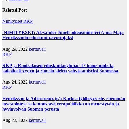
Related Post
Nimitykset
RKP
:NIMITYKSET: Alexander Junell oikeusministeri Anna-Maja
Henrikssonin eduskunta-avustajaksi
Aug 29, 2022
kerttuvali
RKP
RKP ja Ruotsalaisen eduskuntaryhmän 12 toimenpidettä
kaksikielisyyden ja ruotsin kielen vahvistamiseksi Suomessa
Aug 24, 2022
kerttuvali
RKP
Henriksson ja Adlercreutz (r.): Korkea työllisyysaste, enemmän
investointeja ja kannustava veropolitiikka on menestyvän ja
hyvinvoivan Suomen perusta
Aug 22, 2022
kerttuvali