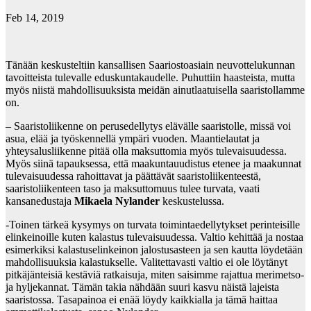
Feb 14, 2019
Tänään keskusteltiin kansallisen Saariostoasiain neuvottelukunnan
tavoitteista tulevalle eduskuntakaudelle. Puhuttiin haasteista, mutta
myös niistä mahdollisuuksista meidän ainutlaatuisella saaristollamme
on.
– Saaristoliikenne on perusedellytys elävälle saaristolle, missä voi
asua, elää ja työskennellä ympäri vuoden. Maantielautat ja
yhteysalusliikenne pitää olla maksuttomia myös tulevaisuudessa.
Myös siinä tapauksessa, että maakuntauudistus etenee ja maakunnat
tulevaisuudessa rahoittavat ja päättävät saaristoliikenteestä,
saaristoliikenteen taso ja maksuttomuus tulee turvata, vaati
kansanedustaja
Mikaela Nylander
keskustelussa.
-Toinen tärkeä kysymys on turvata toimintaedellytykset perinteisille
elinkeinoille kuten kalastus tulevaisuudessa. Valtio kehittää ja nostaa
esimerkiksi kalastuselinkeinon jalostusasteen ja sen kautta löydetään
mahdollisuuksia kalastukselle. Valitettavasti valtio ei ole löytänyt
pitkäjänteisiä kestäviä ratkaisuja, miten saisimme rajattua merimetso-
ja hyljekannat. Tämän takia nähdään suuri kasvu näistä lajeista
saaristossa. Tasapainoa ei enää löydy kaikkialla ja tämä haittaa