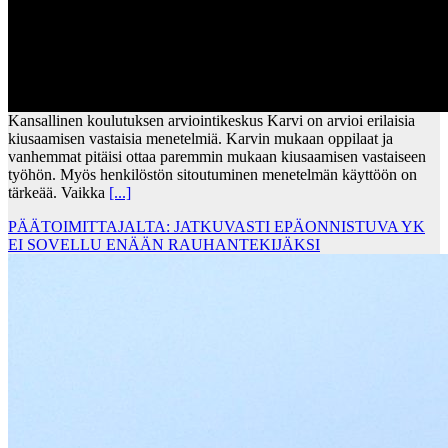
Kansallinen koulutuksen arviointikeskus Karvi on arvioi erilaisia
kiusaamisen vastaisia menetelmiä. Karvin mukaan oppilaat ja
vanhemmat pitäisi ottaa paremmin mukaan kiusaamisen vastaiseen
työhön. Myös henkilöstön sitoutuminen menetelmän käyttöön on
tärkeää. Vaikka
[...]
PÄÄTOIMITTAJALTA: JATKUVASTI EPÄONNISTUVA YK
EI SOVELLU ENÄÄN RAUHANTEKIJÄKSI