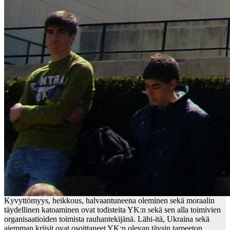
Kyvyttömyys, heikkous, halvaantuneena oleminen sekä moraalin
täydellinen katoaminen ovat todisteita YK:n sekä sen alla toimivien
organisaatioiden toimista rauhantekijänä. Lähi-itä, Ukraina sekä
aiemman kriisit ovat osoittaneet YK:n olevan täysin tarpeeton.