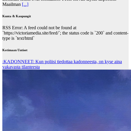
Maailman
[...]
Kunta & Kaupungit
RSS Error: A feed could not be found at
`https://victoriamedia.site/feed/`; the status code is `200` and content-
type is `text/html`
Kotimaan Uutiset
:KADONNEET: Kun poliisi tiedottaa kadonneesta, on kyse aina
vakavasta tilanteesta