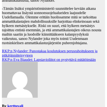
ammattikalastusta, sanoo Nylander.
-Tämän lisäksi ympäristöministeriö suunnittelee kevään aikana
huomattavaa lisäystä uonnonsuojelualueiden laajuudelle
Uudellamaalla. Olemme erittäin huolissamme mitä se tarkoittaa
ammattikalastajien mahdollisuuksille harjoittaa elinkeinoaan sekä
hylkeen metsästykselle. Riski on suuri, että hylkeen metsästys
rajoittuu entistä enemmän, ja että ammattikalastajien oikeus nousta
maihin saariin ja luodoille kiinnittääkseen kalanpyydyksiä
vaikeutuu, sanoo Nylander joka myös toimii Uudenmaan
ruotsinkielisen ammattikalastusjärjestön puheenjohtajana.
Post
RKP:n Nylander: Panostakaa koulutuksen perusrahoitukseen ja
pitkäjännitteisyyteen
navigation
RKP:n Eva Biaudet: Lapsiavioliitot on pystyttävä mitätöimään
By
kerttuvali