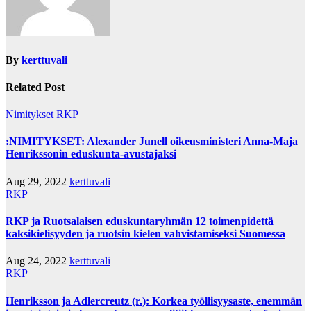
By
kerttuvali
Related Post
Nimitykset
RKP
:NIMITYKSET: Alexander Junell oikeusministeri Anna-Maja
Henrikssonin eduskunta-avustajaksi
Aug 29, 2022
kerttuvali
RKP
RKP ja Ruotsalaisen eduskuntaryhmän 12 toimenpidettä
kaksikielisyyden ja ruotsin kielen vahvistamiseksi Suomessa
Aug 24, 2022
kerttuvali
RKP
Henriksson ja Adlercreutz (r.): Korkea työllisyysaste, enemmän