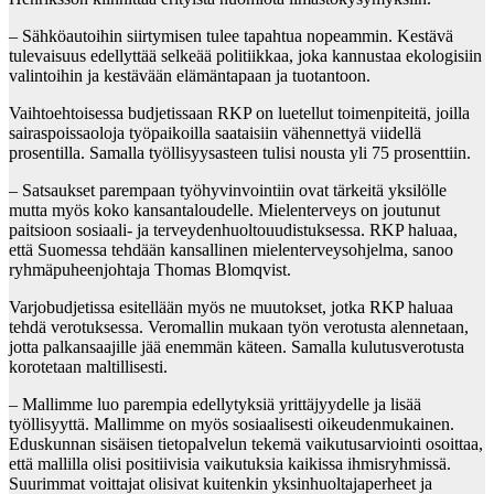
– Sähköautoihin siirtymisen tulee tapahtua nopeammin. Kestävä
tulevaisuus edellyttää selkeää politiikkaa, joka kannustaa ekologisiin
valintoihin ja kestävään elämäntapaan ja tuotantoon.
Vaihtoehtoisessa budjetissaan RKP on luetellut toimenpiteitä, joilla
sairaspoissaoloja työpaikoilla saataisiin vähennettyä viidellä
prosentilla. Samalla työllisyysasteen tulisi nousta yli 75 prosenttiin.
– Satsaukset parempaan työhyvinvointiin ovat tärkeitä yksilölle
mutta myös koko kansantaloudelle. Mielenterveys on joutunut
paitsioon sosiaali- ja terveydenhuoltouudistuksessa. RKP haluaa,
että Suomessa tehdään kansallinen mielenterveysohjelma, sanoo
ryhmäpuheenjohtaja Thomas Blomqvist.
Varjobudjetissa esitellään myös ne muutokset, jotka RKP haluaa
tehdä verotuksessa. Veromallin mukaan työn verotusta alennetaan,
jotta palkansaajille jää enemmän käteen. Samalla kulutusverotusta
korotetaan maltillisesti.
– Mallimme luo parempia edellytyksiä yrittäjyydelle ja lisää
työllisyyttä. Mallimme on myös sosiaalisesti oikeudenmukainen.
Eduskunnan sisäisen tietopalvelun tekemä vaikutusarviointi osoittaa,
että mallilla olisi positiivisia vaikutuksia kaikissa ihmisryhmissä.
Suurimmat voittajat olisivat kuitenkin yksinhuoltajaperheet ja