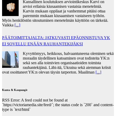
Kansallinen koulutuksen arviointikeskus Karvi on
arvioi erilaisia kiusaamisen vastaisia menetelmiä.
Karvin mukaan oppilaat ja vanhemmat pitäisi ottaa
paremmin mukaan kiusaamisen vastaiseen työhön.
Myös henkilöstön sitoutuminen menetelmän käyttöön on tärkeää.
Vaikka
[...]
PÄÄTOIMITTAJALTA: JATKUVASTI EPÄONNISTUVA YK
EI SOVELLU ENÄÄN RAUHANTEKIJÄKSI
Kyvyttömyys, heikkous, halvaantuneena oleminen sekä
moraalin täydellinen katoaminen ovat todisteita YK:n
sekä sen alla toimivien organisaatioiden toimista
rauhantekijänä. Lähi-itä, Ukraina sekä aiemman kriisit
ovat osoittaneet YK:n olevan täysin tarpeeton. Maailman
[...]
Kunta & Kaupungit
RSS Error: A feed could not be found at
`https://victoriamedia.site/feed/`; the status code is `200` and content-
type is `text/html`