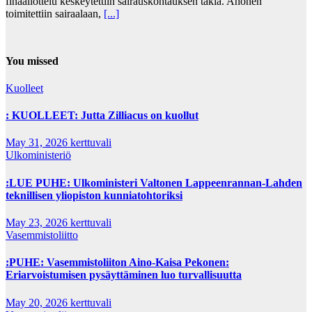
finaaliottelu keskeytettiin sairauskohtauksen takia. Ahonen
toimitettiin sairaalaan,
[...]
You missed
Kuolleet
: KUOLLEET: Jutta Zilliacus on kuollut
May 31, 2026
kerttuvali
Ulkoministeriö
:LUE PUHE: Ulkoministeri Valtonen Lappeenrannan-Lahden
teknillisen yliopiston kunniatohtoriksi
May 23, 2026
kerttuvali
Vasemmistoliitto
:PUHE: Vasemmistoliiton Aino-Kaisa Pekonen:
Eriarvoistumisen pysäyttäminen luo turvallisuutta
May 20, 2026
kerttuvali