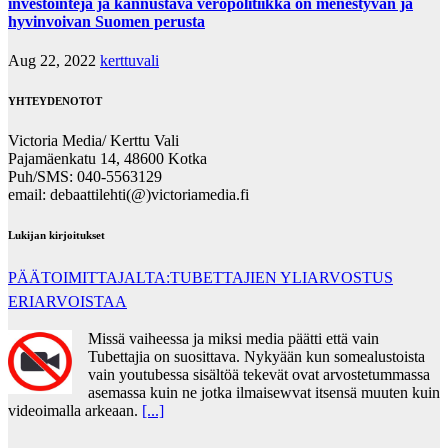
investointeja ja kannustava veropolitiikka on menestyvän ja
hyvinvoivan Suomen perusta
Aug 22, 2022
kerttuvali
YHTEYDENOTOT
Victoria Media/ Kerttu Vali
Pajamäenkatu 14, 48600 Kotka
Puh/SMS: 040-5563129
email: debaattilehti(@)victoriamedia.fi
Lukijan kirjoitukset
PÄÄTOIMITTAJALTA:TUBETTAJIEN YLIARVOSTUS
ERIARVOISTAA
Missä vaiheessa ja miksi media päätti että vain
Tubettajia on suosittava. Nykyään kun somealustoista
vain youtubessa sisältöä tekevät ovat arvostetummassa
asemassa kuin ne jotka ilmaisewvat itsensä muuten kuin
videoimalla arkeaan.
[...]