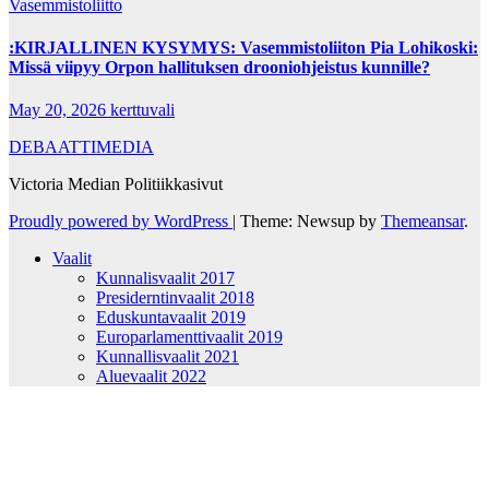
Vasemmistoliitto
:KIRJALLINEN KYSYMYS: Vasemmistoliiton Pia Lohikoski:
Missä viipyy Orpon hallituksen drooniohjeistus kunnille?
May 20, 2026
kerttuvali
DEBAATTIMEDIA
Victoria Median Politiikkasivut
Proudly powered by WordPress
|
Theme: Newsup by
Themeansar
.
Vaalit
Kunnalisvaalit 2017
Presiderntinvaalit 2018
Eduskuntavaalit 2019
Europarlamenttivaalit 2019
Kunnallisvaalit 2021
Aluevaalit 2022