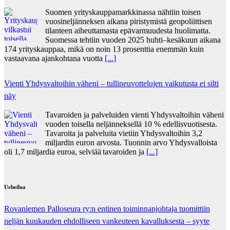
Suomen yrityskauppamarkkinassa nähtiin toisen
vuosineljänneksen aikana piristymistä geopoliittisen
tilanteen aiheuttamasta epävarmuudesta huolimatta.
Suomessa tehtiin vuoden 2025 huhti–kesäkuun aikana
174 yrityskauppaa, mikä on noin 13 prosenttia enemmän kuin
vastaavana ajankohtana vuotta
[...]
Vienti Yhdysvaltoihin väheni – tullineuvottelujen vaikutusta ei silti
näy
Tavaroiden ja palveluiden vienti Yhdysvaltoihin väheni
vuoden toisella neljänneksellä 10 % edellisvuotisesta.
Tavaroita ja palveluita vietiin Yhdysvaltoihin 3,2
miljardin euron arvosta. Tuonnin arvo Yhdysvalloista
oli 1,7 miljardia euroa, selviää tavaroiden ja
[...]
Urheilua
Rovaniemen Palloseura ry:n entinen toiminnanjohtaja tuo­mit­tiin
neljän kuu­kau­den eh­dol­li­seen van­keu­teen ka­val­luk­ses­ta – syyte