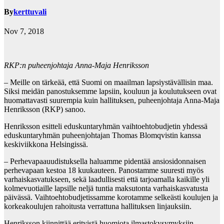
By
kerttuvali
Nov 7, 2018
RKP:n puheenjohtaja Anna-Maja Henriksson
– Meille on tärkeää, että Suomi on maailman lapsiystävällisin maa.
Siksi meidän panostuksemme lapsiin, kouluun ja koulutukseen ovat
huomattavasti suurempia kuin hallituksen, puheenjohtaja Anna-Maja
Henriksson (RKP) sanoo.
Henriksson esitteli eduskuntaryhmän vaihtoehtobudjetin yhdessä
eduskuntaryhmän puheenjohtajan Thomas Blomqvistin kanssa
keskiviikkona Helsingissä.
– Perhevapaauudistuksella haluamme pidentää ansiosidonnaisen
perhevapaan kestoa 18 kuukauteen. Panostamme suuresti myös
varhaiskasvatukseen, sekä laadullisesti että tarjoamalla kaikille yli
kolmevuotiaille lapsille neljä tuntia maksutonta varhaiskasvatusta
päivässä. Vaihtoehtobudjetissamme korotamme selkeästi koulujen ja
korkeakoulujen rahoitusta verrattuna hallituksen linjauksiin.
Henriksson kiinnittää erityistä huomiota ilmastokysymyksiin.