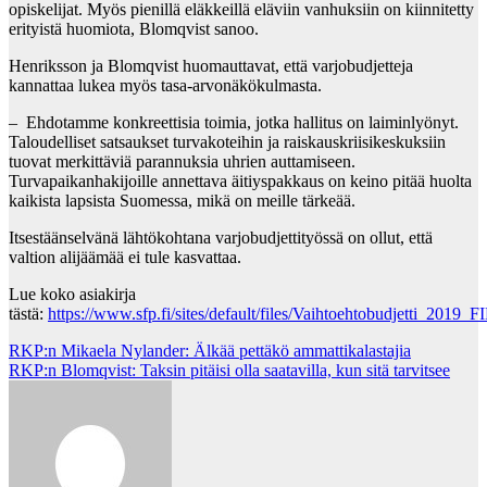
opiskelijat. Myös pienillä eläkkeillä eläviin vanhuksiin on kiinnitetty
erityistä huomiota, Blomqvist sanoo.
Henriksson ja Blomqvist huomauttavat, että varjobudjetteja
kannattaa lukea myös tasa-arvonäkökulmasta.
– Ehdotamme konkreettisia toimia, jotka hallitus on laiminlyönyt.
Taloudelliset satsaukset turvakoteihin ja raiskauskriisikeskuksiin
tuovat merkittäviä parannuksia uhrien auttamiseen.
Turvapaikanhakijoille annettava äitiyspakkaus on keino pitää huolta
kaikista lapsista Suomessa, mikä on meille tärkeää.
Itsestäänselvänä lähtökohtana varjobudjettityössä on ollut, että
valtion alijäämää ei tule kasvattaa.
Lue koko asiakirja
tästä:
https://www.sfp.fi/sites/default/files/Vaihtoehtobudjetti_2019_F
Post
RKP:n Mikaela Nylander: Älkää pettäkö ammattikalastajia
RKP:n Blomqvist: Taksin pitäisi olla saatavilla, kun sitä tarvitsee
navigation