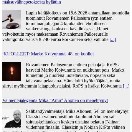
mak­su­vä­li­ne­pe­tok­ses­ta hy­lät­tiin
Lapin käräjäoikeus on 15.6.2026 antamallaan tuomiolla
tuominnut Rovaniemen Palloseura ry:n entisen
toiminnanjohtajan 4 kuukauden ehdolliseen
vankeusrangaistukseen kavalluksesta. Hänet
velvoitettiin myös maksamaan Rovaniemen Palloseuralle
vahingonkorvausta 8 740 euroa korkoineen sekä valtiolle
[...]
:KUOLLEET: Marko Koivuranta, 48, on kuollut
Rovaniemen Palloseuran entinen pelaaja ja RoPS-
kasvatti Marko Koivuranta on nukkunut pois. Marko
tunnettiin jo nuorena luotettavana, nopeana sekä
taitavana pelaajana. Hän aloitti hyökkääjänä, mutta
siirtyi myöhemmin laitapuolustajaksi. RoPS:n lisäksi Koivuranta
[...]
Valmentajalegenda Mika ”Amu” Ahonen on menehtynyt
Salibandyvalmentaja Mika Ahonen, 54, on menehtynyt.
Classicin valmennustiimin kuulunut Ahonen sai
sairauskohtauksen kesken tiistaina pelatun F-liigan
viidennen finaalin. Classicin ja Nokian KrP:n välinen