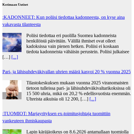
Kotimaan Uutiset
:KADONNEET: Kun poliisi tiedottaa kadonneesta, on kyse aina
vakavasta tilanteesta
Poliisi tiedottaa eri puolilla Suomea kadonneista
henkilöistä päivittäin. Välillä ihmiset ovat olleet
kadoksissa vain pienen hetken. Poliisi ei koskaan
tiedota kadonneista vähäisin perustein. Poliisi julkaisee
[…]
[...]
Pari- ja lähisuhdeväkivallan uhrien määrä kasvoi 20 % vuonna 2025
Tilastokeskuksen mukaan vuonna 2025 viranomaisten
tietoon tulleissa pari- ja lähisuhdeväkivaltarikoksissa oli
15 500 uhria, mikä on 20,2 % edellisvuotista enemmän.
Uhreista aikuisia oli 12 200, […]
[...]
:TUOMIOT: Marjayrityksen ex-toimitusjohtaja tuomittiin
vankeuteen ihmiskaupasta
Lapin käräjäoikeus on 8.6.2026 antamallaan tuomiolla