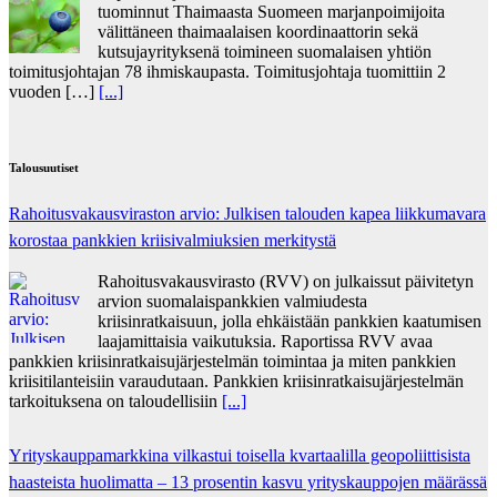
tuominnut Thaimaasta Suomeen marjanpoimijoita
välittäneen thaimaalaisen koordinaattorin sekä
kutsujayrityksenä toimineen suomalaisen yhtiön
toimitusjohtajan 78 ihmiskaupasta. Toimitusjohtaja tuomittiin 2
vuoden […]
[...]
Talousuutiset
Rahoitusvakausviraston arvio: Julkisen talouden kapea liikkumavara
korostaa pankkien kriisivalmiuksien merkitystä
Rahoitusvakausvirasto (RVV) on julkaissut päivitetyn
arvion suomalaispankkien valmiudesta
kriisinratkaisuun, jolla ehkäistään pankkien kaatumisen
laajamittaisia vaikutuksia. Raportissa RVV avaa
pankkien kriisinratkaisujärjestelmän toimintaa ja miten pankkien
kriisitilanteisiin varaudutaan. Pankkien kriisinratkaisujärjestelmän
tarkoituksena on taloudellisiin
[...]
Yrityskauppamarkkina vilkastui toisella kvartaalilla geopoliittisista
haasteista huolimatta – 13 prosentin kasvu yrityskauppojen määrässä