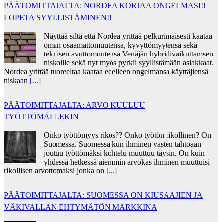
PÄÄTOMITTAJALTA: NORDEA KORJAA ONGELMASI!!
LOPETA SYYLLISTÄMINEN!!
Näyttää siltä että Nordea yrittää pelkurimaisesti kaataa
oman osaamattomuutensa, kyvyttömyytensä sekä
teknisen avuttomuutensa Venäjän hybridivaikuttamsen
niskoille sekä nyt myös pyrkii syyllistämään asiakkaat.
Nordea yrittää tuoreeltaa kaataa edelleen ongelmansa käyttäjiensä
niskaan
[...]
PÄÄTOIMITTAJALTA: ARVO KUULUU
TYÖTTÖMÄLLEKIN
Onko työttömyys rikos?? Onko työtön rikollinen? On
Suomessa. Suomessa kun ihminen vasten tahtoaan
joutuu työttömäksi kohtelu muuttuu täysin. On kuin
yhdessä hetkessä aiemmin arvokas ihminen muuttuisi
rikollisen arvottomaksi jonka on
[...]
PÄÄTOIMITTAJALTA: SUOMESSA ON KIUSAAJIEN JA
VÄKIVALLAN EHTYMÄTÖN MARKKINA