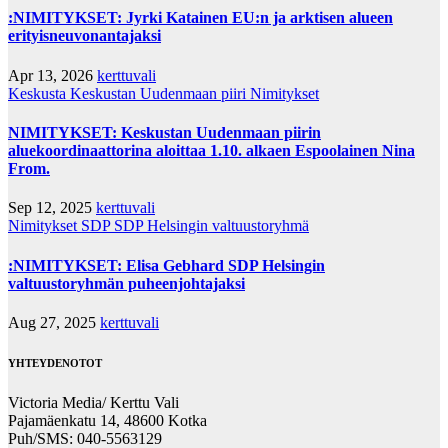
:NIMITYKSET: Jyrki Katainen EU:n ja arktisen alueen
erityisneuvonantajaksi
Apr 13, 2026
kerttuvali
Keskusta
Keskustan Uudenmaan piiri
Nimitykset
NIMITYKSET: Keskustan Uudenmaan piirin
aluekoordinaattorina aloittaa 1.10. alkaen Espoolainen Nina
From.
Sep 12, 2025
kerttuvali
Nimitykset
SDP
SDP Helsingin valtuustoryhmä
:NIMITYKSET: Elisa Gebhard SDP Helsingin
valtuustoryhmän puheenjohtajaksi
Aug 27, 2025
kerttuvali
YHTEYDENOTOT
Victoria Media/ Kerttu Vali
Pajamäenkatu 14, 48600 Kotka
Puh/SMS: 040-5563129