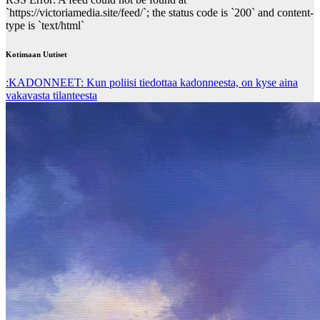
`https://victoriamedia.site/feed/`; the status code is `200` and content-
type is `text/html`
Kotimaan Uutiset
:KADONNEET: Kun poliisi tiedottaa kadonneesta, on kyse aina
vakavasta tilanteesta