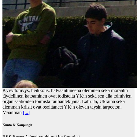
Kyvyttömyys, heikkous, halvaantuneena oleminen sekä moraalin
täydellinen katoaminen ovat todisteita YK:n sekä sen alla toimivien
organisaatioiden toimista rauhantekijänä. Lähi-itä, Ukraina sekä
aiemman kriisit ovat osoittaneet YK:n olevan täysin tarpeeton.
Maailman
[...]
Kunta & Kaupungit
RSS Error: A feed could not be found at