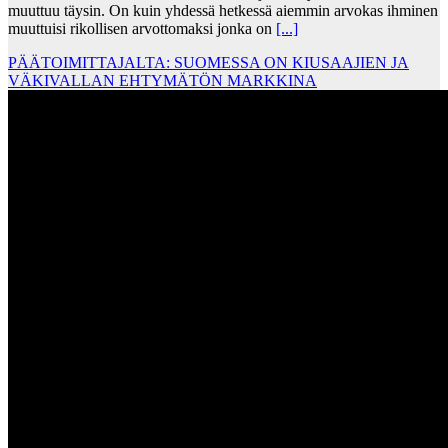
muuttuu täysin. On kuin yhdessä hetkessä aiemmin arvokas ihminen
muuttuisi rikollisen arvottomaksi jonka on
[...]
PÄÄTOIMITTAJALTA: SUOMESSA ON KIUSAAJIEN JA
VÄKIVALLAN EHTYMÄTÖN MARKKINA