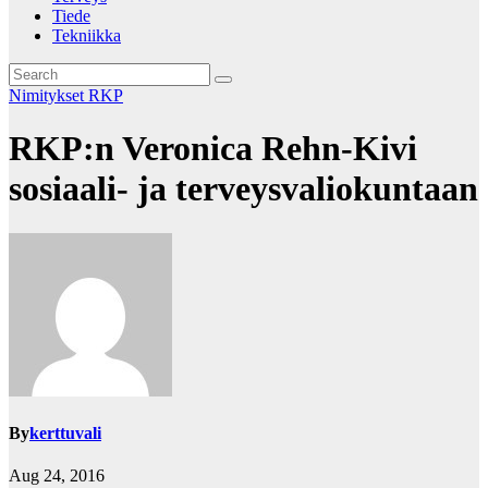
Tiede
Tekniikka
Nimitykset
RKP
RKP:n Veronica Rehn-Kivi
sosiaali- ja terveysvaliokuntaan
By
kerttuvali
Aug 24, 2016