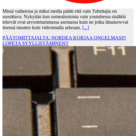
Missä vaiheessa ja miksi media päätti että vain Tubettajia on
suosittava. Nykyään kun somealustoista vain youtubessa sisältöä
tekevät ovat arvostetummassa asemassa kuin ne jotka ilmaisewvat
itsensä muuten kuin videoimalla arkeaan.
[...]
PÄÄTOMITTAJALTA: NORDEA KORJAA ONGELMASI!!
LOPETA SYYLLISTÄMINEN!!