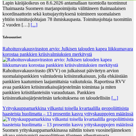
Lapin käräjäoikeus on 8.6.2026 antamallaan tuomiolla tuominnut
Thaimaasta Suomeen marjanpoimijoita välittäneen thaimaalaisen
koordinaattorin sekä kutsujayrityksenä toimineen suomalaisen
yhtiön toimitusjohtajan 78 ihmiskaupasta. Toimitusjohtaja tuomittiin
2 vuoden […]
[...]
Talousuutiset
Rahoitusvakausviraston arvio: Julkisen talouden kapea liikkumavara
korostaa pankkien kriisivalmiuksien merkitystä
Rahoitusvakausvirasto (RVV) on julkaissut päivitetyn arvion
suomalaispankkien valmiudesta kriisinratkaisuun, jolla ehkäistään
pankkien kaatumisen laajamittaisia vaikutuksia. Raportissa RVV
avaa pankkien kriisinratkaisujärjestelmän toimintaa ja miten
pankkien kriisitilanteisiin varaudutaan. Pankkien
kriisinratkaisujärjestelmän tarkoituksena on taloudellisiin
[...]
Yrityskauppamarkkina vilkastui toisella kvartaalilla geopoliittisista
haasteista huolimatta – 13 prosentin kasvu yrityskauppojen määrässä
Suomen yrityskauppamarkkinassa nähtiin toisen vuosineljänneksen
aikana piristymistä geopoliittisen tilanteen aiheuttamasta