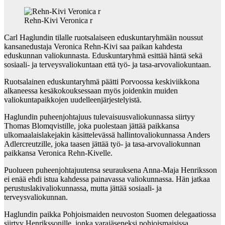
Rehn-Kivi Veronica r
Carl Haglundin tilalle ruotsalaiseen eduskuntaryhmään noussut
kansanedustaja Veronica Rehn-Kivi saa paikan kahdesta
eduskunnan valiokunnasta. Eduskuntaryhmä esittää häntä sekä
sosiaali- ja terveysvaliokuntaan että työ- ja tasa-arvovaliokuntaan.
Ruotsalainen eduskuntaryhmä päätti Porvoossa keskiviikkona
alkaneessa kesäkokouksessaan myös joidenkin muiden
valiokuntapaikkojen uudelleenjärjestelyistä.
Haglundin puheenjohtajuus tulevaisuusvaliokunnassa siirtyy
Thomas Blomqvistille, joka puolestaan jättää paikkansa
ulkomaalaislakejakin käsittelevässä hallintovaliokunnassa Anders
Adlercreutzille, joka taasen jättää työ- ja tasa-arvovaliokunnan
paikkansa Veronica Rehn-Kivelle.
Puolueen puheenjohtajuutensa seurauksena Anna-Maja Henriksson
ei enää ehdi istua kahdessa painavassa valiokunnassa. Hän jatkaa
perustuslakivaliokunnassa, mutta jättää sosiaali- ja
terveysvaliokunnan.
Haglundin paikka Pohjoismaiden neuvoston Suomen delegaatiossa
siirtyy Henrikssonille, jonka varajäseneksi pohjoismaisissa