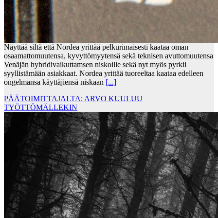
Näyttää siltä että Nordea yrittää pelkurimaisesti kaataa oman
osaamattomuutensa, kyvyttömyytensä sekä teknisen avuttomuutensa
Venäjän hybridivaikuttamsen niskoille sekä nyt myös pyrkii
syyllistämään asiakkaat. Nordea yrittää tuoreeltaa kaataa edelleen
ongelmansa käyttäjiensä niskaan
[...]
PÄÄTOIMITTAJALTA: ARVO KUULUU
TYÖTTÖMÄLLEKIN