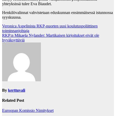
yhteyksissä tulee Eva Biaudet.
Henkilövalinnat vahvistetaan eduskunnan ensimmäisessä istunnossa
syyskuussa.
Post
Veronica Aspelinista RKP-nuorten uusi koulutuspoliittinen
toiminnanjohtaja
navigation
RKP:n Mikaela Nylander: Martikaisen kirjoitukset eivät ole
hyväksyttäviä
By
kerttuvali
Related Post
Euroopan Komissio
Nimitykset