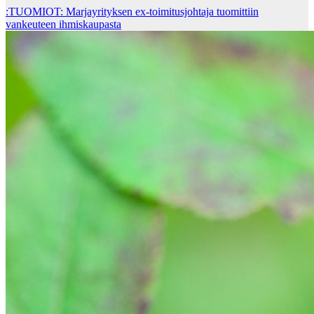
:TUOMIOT: Marjayrityksen ex-toimitusjohtaja tuomittiin
vankeuteen ihmiskaupasta