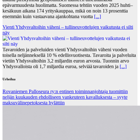
epävarmuudesta huolimatta. Suomessa tehtiin vuoden 2025 huhti–
kesäkuun aikana 174 yrityskauppaa, mikä on noin 13 prosenttia
enemmän kuin vastaavana ajankohtana vuotta
[...]
Vienti Yhdysvaltoihin väheni – tullineuvottelujen vaikutusta ei silti
näy
Tavaroiden ja palveluiden vienti Yhdysvaltoihin väheni vuoden
toisella neljänneksellä 10 % edellisvuotisesta. Tavaroita ja palveluita
vietiin Yhdysvaltoihin 3,2 miljardin euron arvosta. Tuonnin arvo
Yhdysvalloista oli 1,7 miljardia euroa, selviää tavaroiden ja
[...]
Urheilua
Rovaniemen Palloseura ry:n entinen toiminnanjohtaja tuo­mit­tiin
neljän kuu­kau­den eh­dol­li­seen van­keu­teen ka­val­luk­ses­ta – syyte
mak­su­vä­li­ne­pe­tok­ses­ta hy­lät­tiin