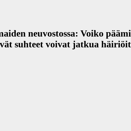
iden neuvostossa: Voiko päämin
ät suhteet voivat jatkua häiriö