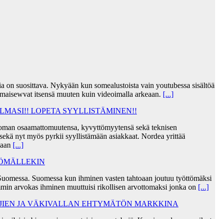
jia on suosittava. Nykyään kun somealustoista vain youtubessa sisältöä
lmaisewvat itsensä muuten kuin videoimalla arkeaan.
[...]
MASI!! LOPETA SYYLLISTÄMINEN!!
taa oman osaamattomuutensa, kyvyttömyytensä sekä teknisen
ekä nyt myös pyrkii syyllistämään asiakkaat. Nordea yrittää
skaan
[...]
TÖMÄLLEKIN
Suomessa. Suomessa kun ihminen vasten tahtoaan joutuu työttömäksi
min arvokas ihminen muuttuisi rikollisen arvottomaksi jonka on
[...]
AJIEN JA VÄKIVALLAN EHTYMÄTÖN MARKKINA