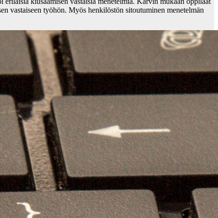
i erilaisia kiusaamisen vastaisia menetelmiä. Karvin mukaan oppilaat
sen vastaiseen työhön. Myös henkilöstön sitoutuminen menetelmän