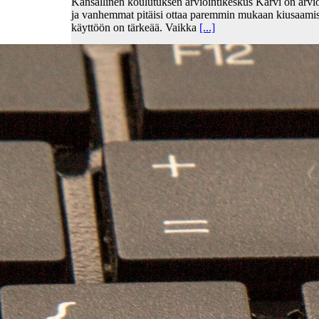
Kansallinen koulutuksen arviointikeskus Karvi on arvio
ja vanhemmat pitäisi ottaa paremmin mukaan kiusaami
käyttöön on tärkeää. Vaikka
[...]