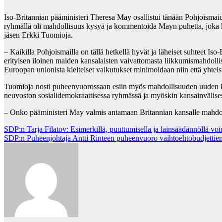
Iso-Britannian pääministeri Theresa May osallistui tänään Pohjoismai
ryhmällä oli mahdollisuus kysyä ja kommentoida Mayn puhetta, joka 
jäsen Erkki Tuomioja.
‒ Kaikilla Pohjoismailla on tällä hetkellä hyvät ja läheiset suhteet 
erityisen iloinen maiden kansalaisten vaivattomasta liikkumismahdollis
Euroopan unionista kielteiset vaikutukset minimoidaan niin että yhte
Tuomioja nosti puheenvuorossaan esiin myös mahdollisuuden uuden kans
neuvoston sosialidemokraattisessa ryhmässä ja myöskin kansainvälise
‒ Onko pääministeri May valmis antamaan Britannian kansalle mahdoll
Post
SDP:n Tarja Filatov: Esimerkillä, puuttumisella ja lainsäädännöllä vo
SDP:n Puheenjohtaja Antti Rinteen puheenvuoro vaihtoehtobudjettien
navigation