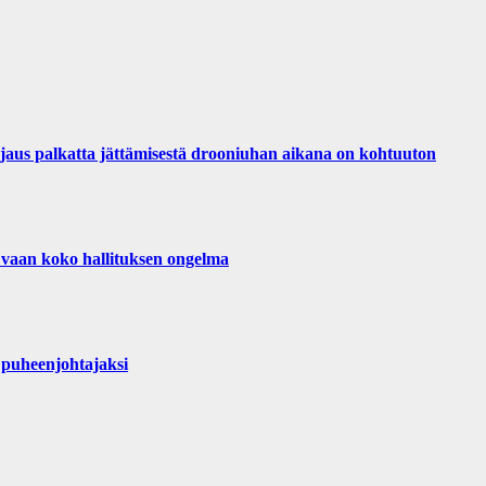
palkatta jättämisestä drooniuhan aikana on kohtuuton
 vaan koko hallituksen ongelma
puheenjohtajaksi