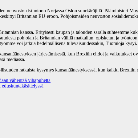
den neuvoston istuntoon Norjassa Oslon suurkäräjillä. Pääministeri May
keskittyi Britannian EU-eroon. Pohjoismaiden neuvoston sosialidemok
Iso-Britannian kanssa. Erityisesti kaupan ja talouden saralla suhteemme 
uudesta pohjolan ja Britannian välillä matkailun, opiskelun ja työnteon
istyömme voi jatkua hedelmällisenä tulevaisuudessakin, Tuomioja kysyi.
anäänestyksen järjestämisestä, kun Brexitin ehdot ja vaikutukset ovat
ssä mediassa.
isuuden ratkaista kysymys kansanäänestyksessä, kun kaikki Brexitin eh
idaan vähentää vihapuhetta
 eduskuntakäsittelyssä