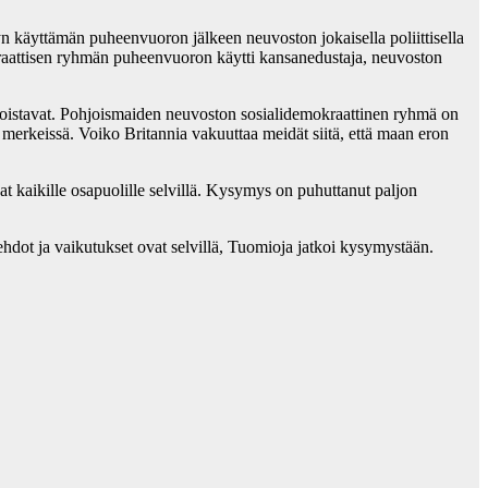
n käyttämän puheenvuoron jälkeen neuvoston jokaisella poliittisella
raattisen ryhmän puheenvuoron käytti kansanedustaja, neuvoston
kukoistavat. Pohjoismaiden neuvoston sosialidemokraattinen ryhmä on
 merkeissä. Voiko Britannia vakuuttaa meidät siitä, että maan eron
 kaikille osapuolille selvillä. Kysymys on puhuttanut paljon
dot ja vaikutukset ovat selvillä, Tuomioja jatkoi kysymystään.