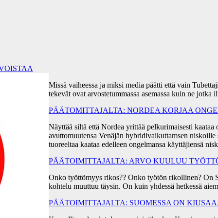
RVOISTAA
Missä vaiheessa ja miksi media päätti että vain Tubetta
tekevät ovat arvostetummassa asemassa kuin ne jotka i
PÄÄTOMITTAJALTA: NORDEA KORJAA ONGEL
Näyttää siltä että Nordea yrittää pelkurimaisesti kaa
avuttomuutensa Venäjän hybridivaikuttamsen niskoille s
tuoreeltaa kaataa edelleen ongelmansa käyttäjiensä ni
PÄÄTOIMITTAJALTA: ARVO KUULUU TYÖT
Onko työttömyys rikos?? Onko työtön rikollinen? On 
kohtelu muuttuu täysin. On kuin yhdessä hetkessä aiem
PÄÄTOIMITTAJALTA: SUOMESSA ON KIUSA