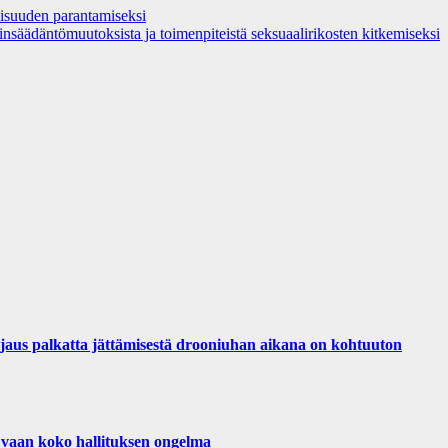
llisuuden parantamiseksi
säädäntömuutoksista ja toimenpiteistä seksuaalirikosten kitkemiseksi
palkatta jättämisestä drooniuhan aikana on kohtuuton
 vaan koko hallituksen ongelma