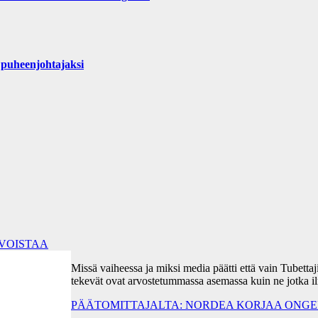
puheenjohtajaksi
RVOISTAA
Missä vaiheessa ja miksi media päätti että vain Tubetta
tekevät ovat arvostetummassa asemassa kuin ne jotka i
PÄÄTOMITTAJALTA: NORDEA KORJAA ONGEL