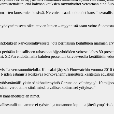
 varmistettaisiin, että kaivosoikeuksien myyntivoitot verotetaan aina Su
aisten konsernien käsissä. Ne voivat saada oikeudet kansallisvarallis
yödyntämiseen oikeuttavien lupien – myynnistä saatu voitto Suomesta sa
otuksen kaivosrojaltiverosta, jota perittäisiin louhittujen malmien arv
 peritään kansalliseen rahastoon öljy-yhtiöiden voitosta lähes 80 prose
äksi. SDP:n ehdottamalla kahden prosentin kaivosverolla kerättäisiin e
visella verosuunnittelulla. Kansalaisjärjestö Finnwatchin vuonna 2016
 Niiden estämistä koskevaa korkovähennysrajoitusta käsiteltiin edusk
a hyödyntämällä yksin sähkönsiirtoyhtiö Caruna on välttänyt yli 10 miljo
taan verot tänne siinä missä tavalliset kotimaiset yritykset.”
100 kansanedustajan nimet.
allisvarallisuuttamme ei ryöstetä ja tuotannon loputtua jätetä ympäristö