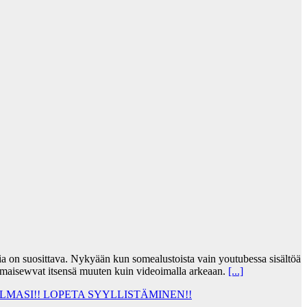
jia on suosittava. Nykyään kun somealustoista vain youtubessa sisältöä
lmaisewvat itsensä muuten kuin videoimalla arkeaan.
[...]
MASI!! LOPETA SYYLLISTÄMINEN!!