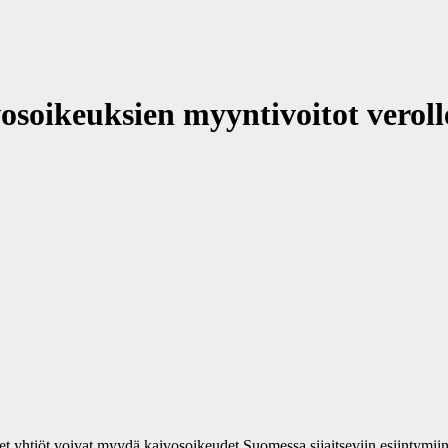
osoikeuksien myyntivoitot verol
t yhtiöt voivat myydä kaivosoikeudet Suomessa sijaitseviin esiintymi