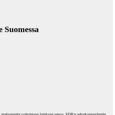
le Suomessa
in maksamatta voitoistaan lainkaan veroa. SDP:n eduskuntaryhmän