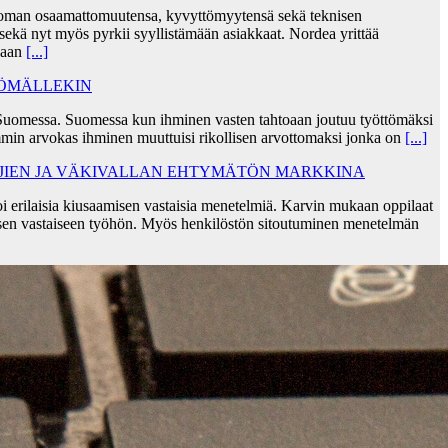
taa oman osaamattomuutensa, kyvyttömyytensä sekä teknisen
ekä nyt myös pyrkii syyllistämään asiakkaat. Nordea yrittää
skaan
[...]
TÖMÄLLEKIN
Suomessa. Suomessa kun ihminen vasten tahtoaan joutuu työttömäksi
min arvokas ihminen muuttuisi rikollisen arvottomaksi jonka on
[...]
AJIEN JA VÄKIVALLAN EHTYMÄTÖN MARKKINA
i erilaisia kiusaamisen vastaisia menetelmiä. Karvin mukaan oppilaat
sen vastaiseen työhön. Myös henkilöstön sitoutuminen menetelmän