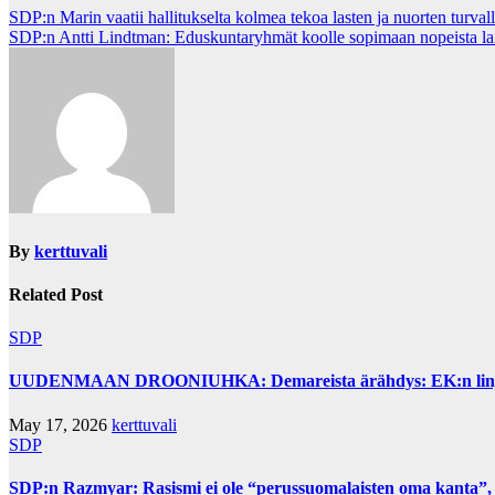
Post
SDP:n Marin vaatii hallitukselta kolmea tekoa lasten ja nuorten turva
SDP:n Antti Lindtman: Eduskuntaryhmät koolle sopimaan nopeista lain
navigation
By
kerttuvali
Related Post
SDP
UUDENMAAN DROONIUHKA: Demareista ärähdys: EK:n linjaus 
May 17, 2026
kerttuvali
SDP
SDP:n Razmyar: Rasismi ei ole “perussuomalaisten oma kanta”,