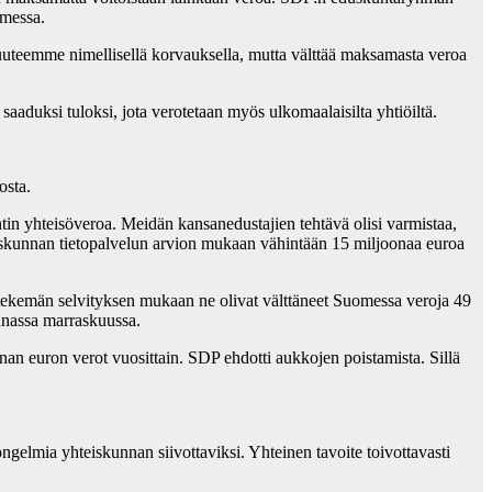
omessa.
uuteemme nimellisellä korvauksella, mutta välttää maksamasta veroa
aduksi tuloksi, jota verotetaan myös ulkomaalaisilta yhtiöiltä.
osta.
ntin yhteisöveroa. Meidän kansanedustajien tehtävä olisi varmistaa,
duskunnan tietopalvelun arvion mukaan vähintään 15 miljoonaa euroa
 tekemän selvityksen mukaan ne olivat välttäneet Suomessa veroja 49
unnassa marraskuussa.
onan euron verot vuosittain. SDP ehdotti aukkojen poistamista. Sillä
ongelmia yhteiskunnan siivottaviksi. Yhteinen tavoite toivottavasti