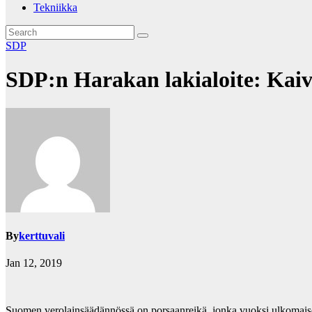
Tekniikka
SDP
SDP:n Harakan lakialoite: Kaiv
By
kerttuvali
Jan 12, 2019
Suomen verolainsäädännössä on porsaanreikä, jonka vuoksi ulkomaise