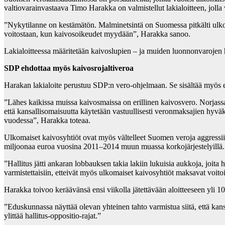
valtiovarainvastaava Timo Harakka on valmistellut lakialoitteen, jolla
”Nykytilanne on kestämätön. Malminetsintä on Suomessa pitkälti ulkom
voitostaan, kun kaivosoikeudet myydään”, Harakka sanoo.
Lakialoitteessa määritetään kaivoslupien – ja muiden luonnonvarojen h
SDP ehdottaa myös kaivosrojaltiveroa
Harakan lakialoite perustuu SDP:n vero-ohjelmaan. Se sisältää myös ehd
”Lähes kaikissa muissa kaivosmaissa on erillinen kaivosvero. Norjassa
että kansallisomaisuutta käytetään vastuullisesti veronmaksajien hyv
vuodessa”, Harakka toteaa.
Ulkomaiset kaivosyhtiöt ovat myös vältelleet Suomen veroja aggressii
miljoonaa euroa vuosina 2011–2014 muun muassa korkojärjestelyillä.
”Hallitus jätti ankaran lobbauksen takia lakiin lukuisia aukkoja, joit
varmistettaisiin, etteivät myös ulkomaiset kaivosyhtiöt maksavat voitois
Harakka toivoo keräävänsä ensi viikolla jätettävään aloitteeseen yli 
”Eduskunnassa näyttää olevan yhteinen tahto varmistua siitä, että kans
ylittää hallitus-oppositio-rajat.”