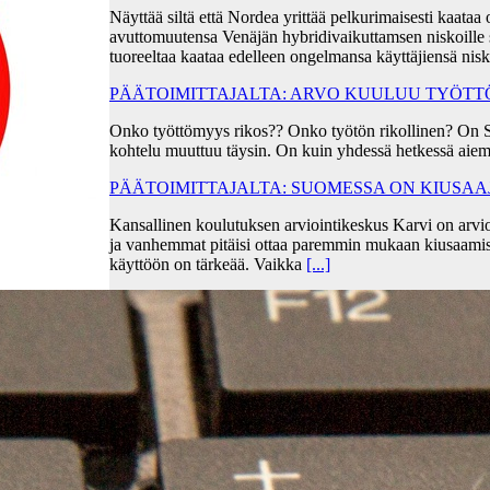
Näyttää siltä että Nordea yrittää pelkurimaisesti kaa
avuttomuutensa Venäjän hybridivaikuttamsen niskoille s
tuoreeltaa kaataa edelleen ongelmansa käyttäjiensä ni
PÄÄTOIMITTAJALTA: ARVO KUULUU TYÖT
Onko työttömyys rikos?? Onko työtön rikollinen? On 
kohtelu muuttuu täysin. On kuin yhdessä hetkessä aiem
PÄÄTOIMITTAJALTA: SUOMESSA ON KIUSA
Kansallinen koulutuksen arviointikeskus Karvi on arvio
ja vanhemmat pitäisi ottaa paremmin mukaan kiusaami
käyttöön on tärkeää. Vaikka
[...]