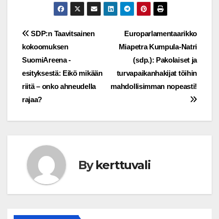
Post
SDP:n Taavitsainen
Europarlamentaarikko
kokoomuksen
Miapetra Kumpula-Natri
navigation
SuomiAreena -
(sdp.): Pakolaiset ja
esityksestä: Eikö mikään
turvapaikanhakijat töihin
riitä – onko ahneudella
mahdollisimman nopeasti!
rajaa?
By
kerttuvali