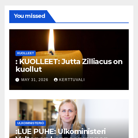
You missed
KUOLLEET
: KUOLLEET: Jutta Zilliacus on
kuollut
MAY 31, 2026
KERTTUVALI
ULKOMINISTERIÖ
:LUE PUHE: Ulkoministeri