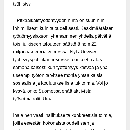
työllistyy.
– Pitkäaikaistyöttömyyden hinta on suuri niin
inhimillisesti kuin taloudellisesti. Keskimääräisen
työttömyysjakson lyhentäminen yhdellä päivällä
toisi julkiseen talouteen säästöjä noin 22
miljoonaa euroa vuodessa. Nyt aktiivisen
työllisyyspolitiikan resursseja on ajettu alas
samanaikaisesti kun työttömyys kasvaa ja yhä
useampi työtön tarvitsee monia yhtäaikaisia
sosiaalisia ja koulutuksellisia tukitoimia. Voi jo
kysyä, onko Suomessa enää aktiivista
työvoimapolitiikkaa.
Ihalainen vaatii hallitukselta konkreettisia toimia,
joilla estetään kokonaistaloudellisten ja