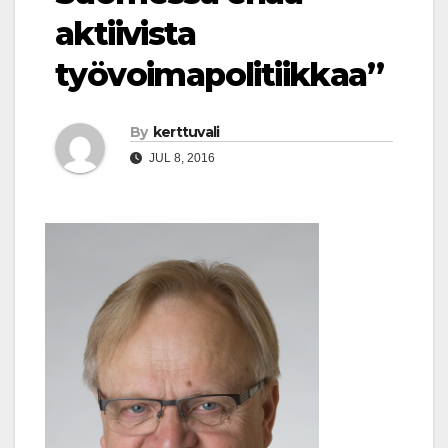
aktiivista
työvoimapolitiikkaa”
By
kerttuvali
JUL 8, 2016