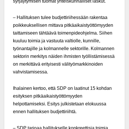
syrjäytymisen tuomat yhteiskunnalliset laskut.
– Hallituksen tulee budjettiriihessään rakentaa
poikkeuksellisen mittava pitkäaikaistyöttömyyden
taittamiseen tähtäävä toimenpideohjelma. Siihen
kuuluu toimia ja vastuuta valtiolle, kunnille,
työnantajille ja kolmannelle sektorille. Kolmannen
sektorin merkitys näiden ihmisten työllistämisessä
on merkittävä erityisesti välityömarkkinoiden
vahvistamisessa.
Ihalainen kertoo, että SDP on laatinut 15 kohdan
esityksen pitkäaikaistyöttömyyden
helpottamiseksi. Esitys julkistetaan elokuussa
ennen hallituksen budjettiriihtä.
– SDP tarjoaa hallitukselle konkreettisia toimia