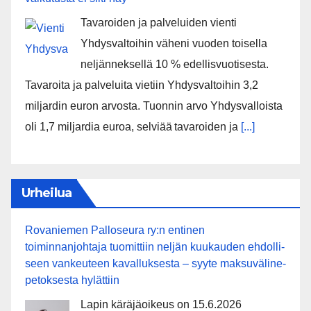
Tavaroiden ja palveluiden vienti
Yhdysvaltoihin väheni vuoden toisella
neljänneksellä 10 % edellisvuotisesta.
Tavaroita ja palveluita vietiin Yhdysvaltoihin 3,2
miljardin euron arvosta. Tuonnin arvo Yhdysvalloista
oli 1,7 miljardia euroa, selviää tavaroiden ja
[...]
Urheilua
Rovaniemen Palloseura ry:n entinen
toiminnanjohtaja tuo­mit­tiin neljän kuu­kau­den eh­dol­li­
seen van­keu­teen ka­val­luk­ses­ta – syyte mak­su­vä­li­ne­
pe­tok­ses­ta hy­lät­tiin
Lapin käräjäoikeus on 15.6.2026