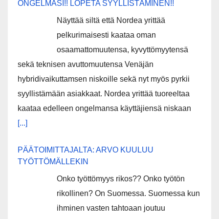
ONGELMASI!! LOPETA SYYLLISTÄMINEN!!
Näyttää siltä että Nordea yrittää
pelkurimaisesti kaataa oman
osaamattomuutensa, kyvyttömyytensä
sekä teknisen avuttomuutensa Venäjän
hybridivaikuttamsen niskoille sekä nyt myös pyrkii
syyllistämään asiakkaat. Nordea yrittää tuoreeltaa
kaataa edelleen ongelmansa käyttäjiensä niskaan
[...]
PÄÄTOIMITTAJALTA: ARVO KUULUU
TYÖTTÖMÄLLEKIN
Onko työttömyys rikos?? Onko työtön
rikollinen? On Suomessa. Suomessa kun
ihminen vasten tahtoaan joutuu