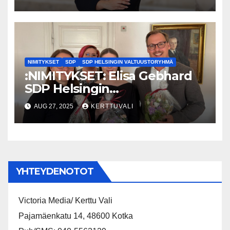
ongelma
NIMITYKSET
SDP
SDP HELSINGIN VALTUUSTORYHMÄ
:NIMITYKSET: Elisa Gebhard
SDP Helsingin
valtuustoryhmän
AUG 27, 2025
KERTTUVALI
puheenjohtajaksi
YHTEYDENOTOT
Victoria Media/ Kerttu Vali
Pajamäenkatu 14, 48600 Kotka