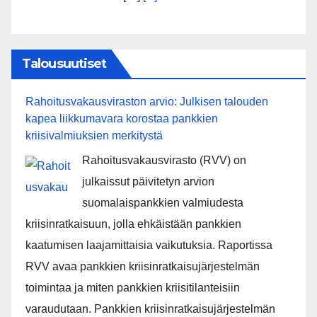
Talousuutiset
Rahoitusvakausviraston arvio: Julkisen talouden
kapea liikkumavara korostaa pankkien
kriisivalmiuksien merkitystä
Rahoitusvakausvirasto (RVV) on
julkaissut päivitetyn arvion
suomalaispankkien valmiudesta
kriisinratkaisuun, jolla ehkäistään pankkien
kaatumisen laajamittaisia vaikutuksia. Raportissa
RVV avaa pankkien kriisinratkaisujärjestelmän
toimintaa ja miten pankkien kriisitilanteisiin
varaudutaan. Pankkien kriisinratkaisujärjestelmän