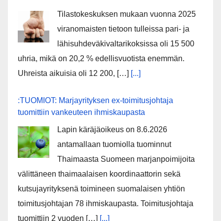
Tilastokeskuksen mukaan vuonna 2025
viranomaisten tietoon tulleissa pari- ja
lähisuhdeväkivaltarikoksissa oli 15 500
uhria, mikä on 20,2 % edellisvuotista enemmän.
Uhreista aikuisia oli 12 200, […]
[...]
:TUOMIOT: Marjayrityksen ex-toimitusjohtaja
tuomittiin vankeuteen ihmiskaupasta
Lapin käräjäoikeus on 8.6.2026
antamallaan tuomiolla tuominnut
Thaimaasta Suomeen marjanpoimijoita
välittäneen thaimaalaisen koordinaattorin sekä
kutsujayrityksenä toimineen suomalaisen yhtiön
toimitusjohtajan 78 ihmiskaupasta. Toimitusjohtaja
tuomittiin 2 vuoden […]
[...]