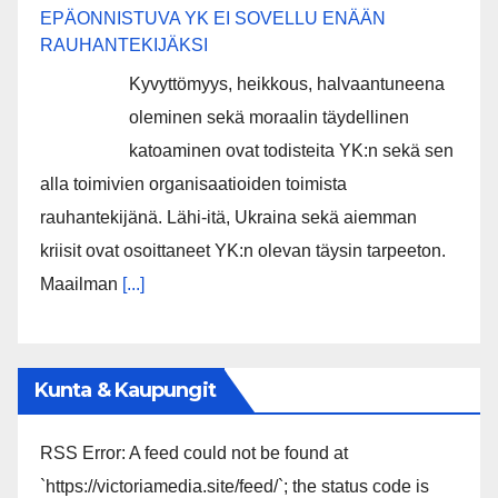
EPÄONNISTUVA YK EI SOVELLU ENÄÄN
RAUHANTEKIJÄKSI
Kyvyttömyys, heikkous, halvaantuneena
oleminen sekä moraalin täydellinen
katoaminen ovat todisteita YK:n sekä sen
alla toimivien organisaatioiden toimista
rauhantekijänä. Lähi-itä, Ukraina sekä aiemman
kriisit ovat osoittaneet YK:n olevan täysin tarpeeton.
Maailman
[...]
Kunta & Kaupungit
RSS Error: A feed could not be found at
`https://victoriamedia.site/feed/`; the status code is