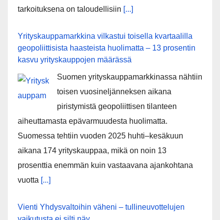
tarkoituksena on taloudellisiin
[...]
Yrityskauppamarkkina vilkastui toisella kvartaalilla
geopoliittisista haasteista huolimatta – 13 prosentin
kasvu yrityskauppojen määrässä
Suomen yrityskauppamarkkinassa nähtiin
toisen vuosineljänneksen aikana
piristymistä geopoliittisen tilanteen
aiheuttamasta epävarmuudesta huolimatta.
Suomessa tehtiin vuoden 2025 huhti–kesäkuun
aikana 174 yrityskauppaa, mikä on noin 13
prosenttia enemmän kuin vastaavana ajankohtana
vuotta
[...]
Vienti Yhdysvaltoihin väheni – tullineuvottelujen
vaikutusta ei silti näy