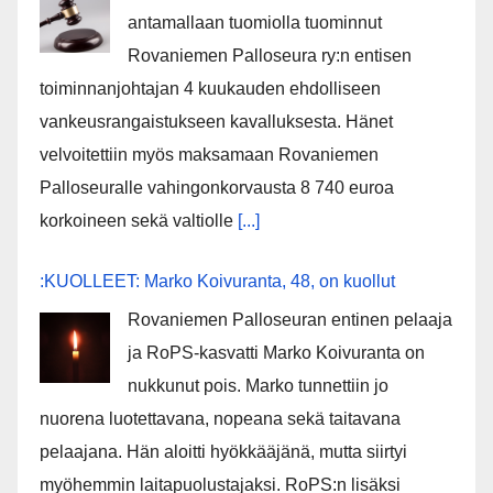
antamallaan tuomiolla tuominnut
Rovaniemen Palloseura ry:n entisen
toiminnanjohtajan 4 kuukauden ehdolliseen
vankeusrangaistukseen kavalluksesta. Hänet
velvoitettiin myös maksamaan Rovaniemen
Palloseuralle vahingonkorvausta 8 740 euroa
korkoineen sekä valtiolle
[...]
:KUOLLEET: Marko Koivuranta, 48, on kuollut
Rovaniemen Palloseuran entinen pelaaja
ja RoPS-kasvatti Marko Koivuranta on
nukkunut pois. Marko tunnettiin jo
nuorena luotettavana, nopeana sekä taitavana
pelaajana. Hän aloitti hyökkääjänä, mutta siirtyi
myöhemmin laitapuolustajaksi. RoPS:n lisäksi