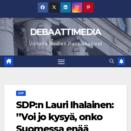
Skip
to
content
DEBAATTIMEDIA
Victoria Median Politiikkasivut
SDP
SDP:n Lauri Ihalainen:
”Voi jo kysyä, onko
Suomessa enää