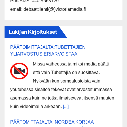
Puh/SMS: 040-5563129
email: debaattilehti(@)victoriamedia.fi
Lukijan Kirjoitukset
PÄÄTOIMITTAJALTA:TUBETTAJIEN
YLIARVOSTUS ERIARVOISTAA
Missä vaiheessa ja miksi media päätti
että vain Tubettajia on suosittava.
Nykyään kun somealustoista vain
youtubessa sisältöä tekevät ovat arvostetummassa
asemassa kuin ne jotka ilmaisewvat itsensä muuten
kuin videoimalla arkeaan.
[...]
PÄÄTOMITTAJALTA: NORDEA KORJAA