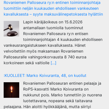
Rovaniemen Palloseura ry:n entinen toiminnanjohtaja
tuo­mit­tiin neljän kuu­kau­den eh­dol­li­seen van­keu­teen
ka­val­luk­ses­ta – syyte mak­su­vä­li­ne­pe­tok­ses­ta hy­lät­tiin
Lapin käräjäoikeus on 15.6.2026
antamallaan tuomiolla tuominnut
Rovaniemen Palloseura ry:n entisen
toiminnanjohtajan 4 kuukauden ehdolliseen
vankeusrangaistukseen kavalluksesta. Hänet
velvoitettiin myös maksamaan Rovaniemen
Palloseuralle vahingonkorvausta 8 740 euroa
korkoineen sekä valtiolle
[...]
:KUOLLEET: Marko Koivuranta, 48, on kuollut
Rovaniemen Palloseuran entinen pelaaja ja
RoPS-kasvatti Marko Koivuranta on
nukkunut pois. Marko tunnettiin jo nuorena
luotettavana, nopeana sekä taitavana
pelaajana. Hän aloitti hyökkääjänä, mutta siirtyi