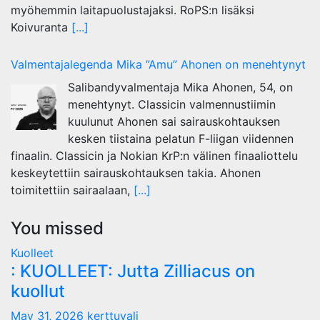
myöhemmin laitapuolustajaksi. RoPS:n lisäksi
Koivuranta
[...]
Valmentajalegenda Mika ”Amu” Ahonen on menehtynyt
Salibandyvalmentaja Mika Ahonen, 54, on
menehtynyt. Classicin valmennustiimin
kuulunut Ahonen sai sairauskohtauksen
kesken tiistaina pelatun F-liigan viidennen
finaalin. Classicin ja Nokian KrP:n välinen finaaliottelu
keskeytettiin sairauskohtauksen takia. Ahonen
toimitettiin sairaalaan,
[...]
You missed
Kuolleet
: KUOLLEET: Jutta Zilliacus on
kuollut
May 31, 2026
kerttuvali