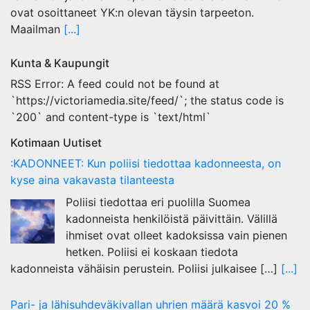
ovat osoittaneet YK:n olevan täysin tarpeeton.
Maailman
[...]
Kunta & Kaupungit
RSS Error: A feed could not be found at
`https://victoriamedia.site/feed/`; the status code is
`200` and content-type is `text/html`
Kotimaan Uutiset
:KADONNEET: Kun poliisi tiedottaa kadonneesta, on
kyse aina vakavasta tilanteesta
Poliisi tiedottaa eri puolilla Suomea
kadonneista henkilöistä päivittäin. Välillä
ihmiset ovat olleet kadoksissa vain pienen
hetken. Poliisi ei koskaan tiedota
kadonneista vähäisin perustein. Poliisi julkaisee […]
[...]
Pari- ja lähisuhdeväkivallan uhrien määrä kasvoi 20 %