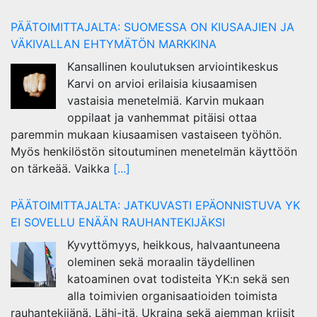
PÄÄTOIMITTAJALTA: SUOMESSA ON KIUSAAJIEN JA
VÄKIVALLAN EHTYMÄTÖN MARKKINA
Kansallinen koulutuksen arviointikeskus
Karvi on arvioi erilaisia kiusaamisen
vastaisia menetelmiä. Karvin mukaan
oppilaat ja vanhemmat pitäisi ottaa
paremmin mukaan kiusaamisen vastaiseen työhön.
Myös henkilöstön sitoutuminen menetelmän käyttöön
on tärkeää. Vaikka
[...]
PÄÄTOIMITTAJALTA: JATKUVASTI EPÄONNISTUVA YK
EI SOVELLU ENÄÄN RAUHANTEKIJÄKSI
Kyvyttömyys, heikkous, halvaantuneena
oleminen sekä moraalin täydellinen
katoaminen ovat todisteita YK:n sekä sen
alla toimivien organisaatioiden toimista
rauhantekijänä. Lähi-itä, Ukraina sekä aiemman kriisit