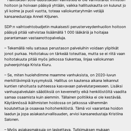
hoitoon ja hoivaan pääsyä yhtään, vaikka hallituskautta on kulunut jo
yli kolme ja puoli vuotta, toteaa valiokuntaryhmän vetäjä
kansanedustaja Anneli Kiljunen.
SDP:n vaihtoehtobudjetin mukaisesti perusterveydenhuollon hoitoon
pääsyä pitää vahvistaa lisäämällä 1 000 lääkäriä ja hoitajaa
parantamaan vastaanottopalveluja.
– Tekemällä reilu satsaus perustason palveluihin voidaan ylipitkät
jonot purkaa. Hoitotakuu on tärkeää toteuttaa, mutta se ei riitä vaan
hoitotakuuta pitää myös jatkossa tiukentaa, linjaa valiokunnan
puheenjohtaja Krista Kiuru.
– Se, miten huolehdimme maamme vanhuksista, on 2020-luvun
merkittävimpiä kysymyksiä. Hallitus on kautensa aikana leikannut
kuntien rahoitusta suhteessa kasvavaan palvelutarpeeseen. Lisäksi
vanhuspalvelulain säädöksiä on kevennetty eikä henkilöstöltä vaadita
samaa osaamista kuin aiemmin. Tällainen politiikka ei ole kestävää.
Käytännössä ikäihmisten hoidossa on jatkossa vähemmän
koulutettua ja osaavaa hoitohenkilöstä. Tämä voi vaarantaa hoidon
laadun ja jopa asiakasturvallisuuden, arvioi kansanedustaja Kristiina
Salonen.
– Myös asiakasmaksuja on laskettava. Tutkimuksen mukaan