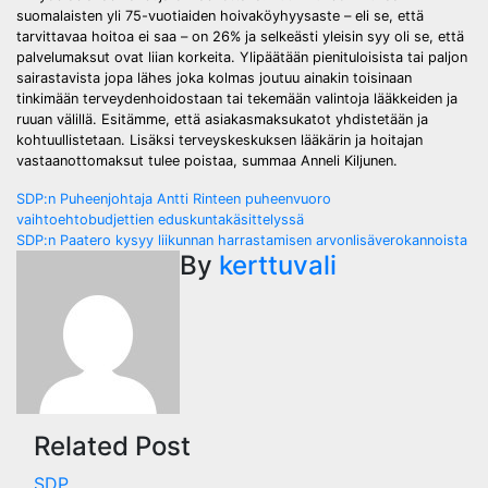
suomalaisten yli 75-vuotiaiden hoivaköyhyysaste – eli se, että
tarvittavaa hoitoa ei saa – on 26% ja selkeästi yleisin syy oli se, että
palvelumaksut ovat liian korkeita. Ylipäätään pienituloisista tai paljon
sairastavista jopa lähes joka kolmas joutuu ainakin toisinaan
tinkimään terveydenhoidostaan tai tekemään valintoja lääkkeiden ja
ruuan välillä. Esitämme, että asiakasmaksukatot yhdistetään ja
kohtuullistetaan. Lisäksi terveyskeskuksen lääkärin ja hoitajan
vastaanottomaksut tulee poistaa, summaa Anneli Kiljunen.
Post
SDP:n Puheenjohtaja Antti Rinteen puheenvuoro
vaihtoehtobudjettien eduskuntakäsittelyssä
navigation
SDP:n Paatero kysyy liikunnan harrastamisen arvonlisäverokannoista
By
kerttuvali
Related Post
SDP