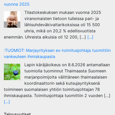
vuonna 2025
Tilastokeskuksen mukaan vuonna 2025
viranomaisten tietoon tulleissa pari- ja
lähisuhdeväkivaltarikoksissa oli 15 500
uhria, mikä on 20,2 % edellisvuotista
enemmän. Uhreista aikuisia oli 12 200, […]
[...]
:TUOMIOT: Marjayrityksen ex-toimitusjohtaja tuomittiin
vankeuteen ihmiskaupasta
Lapin käräjäoikeus on 8.6.2026 antamallaan
tuomiolla tuominnut Thaimaasta Suomeen
marjanpoimijoita välittäneen thaimaalaisen
koordinaattorin sekä kutsujayrityksenä
toimineen suomalaisen yhtiön toimitusjohtajan 78
ihmiskaupasta. Toimitusjohtaja tuomittiin 2 vuoden […]
[...]
Talousuutiset