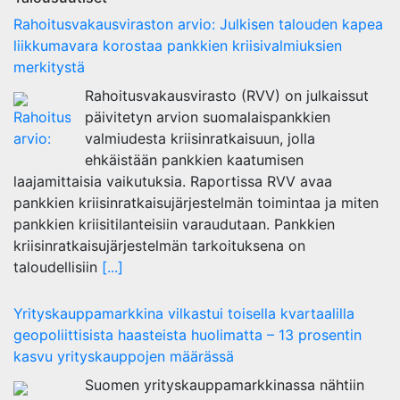
Rahoitusvakausviraston arvio: Julkisen talouden kapea
liikkumavara korostaa pankkien kriisivalmiuksien
merkitystä
Rahoitusvakausvirasto (RVV) on julkaissut
päivitetyn arvion suomalaispankkien
valmiudesta kriisinratkaisuun, jolla
ehkäistään pankkien kaatumisen
laajamittaisia vaikutuksia. Raportissa RVV avaa
pankkien kriisinratkaisujärjestelmän toimintaa ja miten
pankkien kriisitilanteisiin varaudutaan. Pankkien
kriisinratkaisujärjestelmän tarkoituksena on
taloudellisiin
[...]
Yrityskauppamarkkina vilkastui toisella kvartaalilla
geopoliittisista haasteista huolimatta – 13 prosentin
kasvu yrityskauppojen määrässä
Suomen yrityskauppamarkkinassa nähtiin