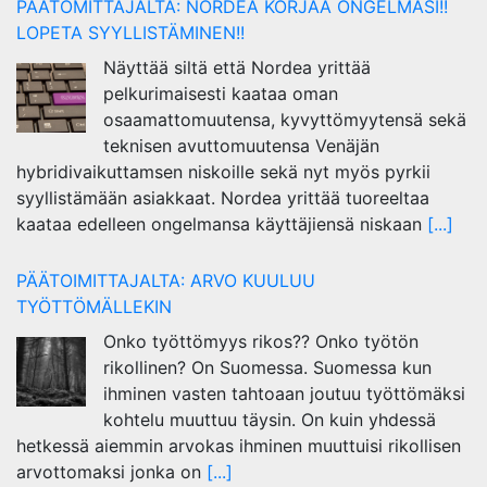
PÄÄTOMITTAJALTA: NORDEA KORJAA ONGELMASI!!
LOPETA SYYLLISTÄMINEN!!
Näyttää siltä että Nordea yrittää
pelkurimaisesti kaataa oman
osaamattomuutensa, kyvyttömyytensä sekä
teknisen avuttomuutensa Venäjän
hybridivaikuttamsen niskoille sekä nyt myös pyrkii
syyllistämään asiakkaat. Nordea yrittää tuoreeltaa
kaataa edelleen ongelmansa käyttäjiensä niskaan
[...]
PÄÄTOIMITTAJALTA: ARVO KUULUU
TYÖTTÖMÄLLEKIN
Onko työttömyys rikos?? Onko työtön
rikollinen? On Suomessa. Suomessa kun
ihminen vasten tahtoaan joutuu työttömäksi
kohtelu muuttuu täysin. On kuin yhdessä
hetkessä aiemmin arvokas ihminen muuttuisi rikollisen
arvottomaksi jonka on
[...]