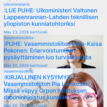
Ulkoministeriö
:LUE PUHE: Ulkoministeri Valtonen
Lappeenrannan-Lahden teknillisen
yliopiston kunniatohtoriksi
May 23, 2026
kerttuvali
Vasemmistoliitto
:PUHE: Vasemmistoliiton Aino-Kaisa
Pekonen: Eriarvoistumisen
pysäyttäminen luo turvallisuutta
May 20, 2026
kerttuvali
Vasemmistoliitto
:KIRJALLINEN KYSYMYS:
Vasemmistoliiton Pia Lohikoski:
Missä viipyy Orpon hallituksen
drooniohjeistus kunnille?
May 20, 2026
kerttuvali