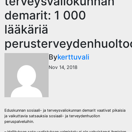
terveysvaliokunnan
demarit: 1 000
lääkäriä
perusterveydenhuolto
By
kerttuvali
Nov 14, 2018
Eduskunnan sosiaali- ja terveysvaliokunnan demarit vaativat pikaisia
ja vaikuttavia satsauksia sosiaali- ja terveydenhuollon
peruspalveluihin.
– Hallituksen sote-uudistuksen valmistelu ei ole vahvistanut ihmisten