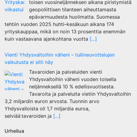
toisen vuosineljänneksen aikana piristymistä
geopoliittisen tilanteen aiheuttamasta
epävarmuudesta huolimatta. Suomessa
tehtiin vuoden 2025 huhti–kesäkuun aikana 174
yrityskauppaa, mikä on noin 13 prosenttia enemmän
kuin vastaavana ajankohtana vuotta
[...]
Vienti Yhdysvaltoihin väheni – tullineuvottelujen
vaikutusta ei silti näy
Tavaroiden ja palveluiden vienti
Yhdysvaltoihin väheni vuoden toisella
neljänneksellä 10 % edellisvuotisesta.
Tavaroita ja palveluita vietiin Yhdysvaltoihin
3,2 miljardin euron arvosta. Tuonnin arvo
Yhdysvalloista oli 1,7 miljardia euroa,
selviää tavaroiden ja
[...]
Urheilua