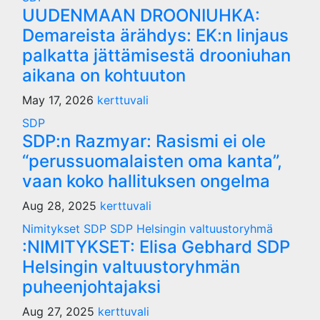
UUDENMAAN DROONIUHKA:
Demareista ärähdys: EK:n linjaus
palkatta jättämisestä drooniuhan
aikana on kohtuuton
May 17, 2026
kerttuvali
SDP
SDP:n Razmyar: Rasismi ei ole
“perussuomalaisten oma kanta”,
vaan koko hallituksen ongelma
Aug 28, 2025
kerttuvali
Nimitykset
SDP
SDP Helsingin valtuustoryhmä
:NIMITYKSET: Elisa Gebhard SDP
Helsingin valtuustoryhmän
puheenjohtajaksi
Aug 27, 2025
kerttuvali