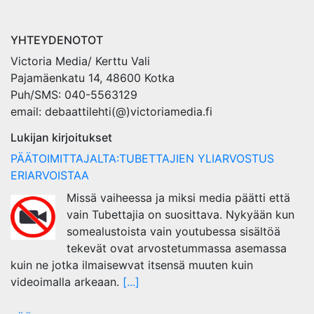
YHTEYDENOTOT
Victoria Media/ Kerttu Vali
Pajamäenkatu 14, 48600 Kotka
Puh/SMS: 040-5563129
email: debaattilehti(@)victoriamedia.fi
Lukijan kirjoitukset
PÄÄTOIMITTAJALTA:TUBETTAJIEN YLIARVOSTUS
ERIARVOISTAA
Missä vaiheessa ja miksi media päätti että
vain Tubettajia on suosittava. Nykyään kun
somealustoista vain youtubessa sisältöä
tekevät ovat arvostetummassa asemassa
kuin ne jotka ilmaisewvat itsensä muuten kuin
videoimalla arkeaan.
[...]