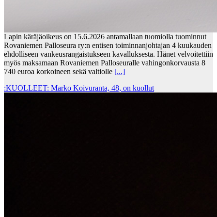
Lapin käräjäoikeus on 15.6.2026 antamallaan tuomiolla tuominnut
Rovaniemen Palloseura ry:n entisen toiminnanjohtajan 4 kuukauden
ehdolliseen vankeusrangaistukseen kavalluksesta. Hänet velvoitettiin
myös maksamaan Rovaniemen Palloseuralle vahingonkorvausta 8
740 euroa korkoineen sekä valtiolle
[...]
:KUOLLEET: Marko Koivuranta, 48, on kuollut