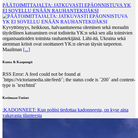
PÄÄTOIMITTAJALTA: JATKUVASTI EPÄONNISTUVA YK
EI SOVELLU ENÄÄN RAUHANTEKIJÄKSI
Kyvyttömyys, heikkous, halvaantuneena oleminen sekä moraalin
täydellinen katoaminen ovat todisteita YK:n sekä sen alla toimivien
organisaatioiden toimista rauhantekijänä. Lähi-itä, Ukraina sekä
aiemman kriisit ovat osoittaneet YK:n olevan täysin tarpeeton.
Maailman
[...]
Kunta & Kaupungit
RSS Error: A feed could not be found at
`https://victoriamedia.site/feed/`; the status code is `200` and content-
type is `text/html`
Kotimaan Uutiset
:KADONNEET: Kun poliisi tiedottaa kadonneesta, on kyse aina
vakavasta tilanteesta