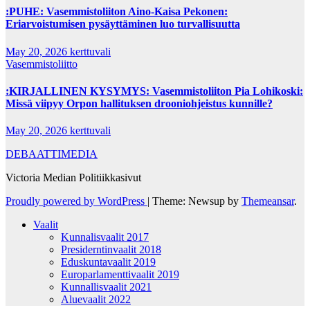
:PUHE: Vasemmistoliiton Aino-Kaisa Pekonen:
Eriarvoistumisen pysäyttäminen luo turvallisuutta
May 20, 2026
kerttuvali
Vasemmistoliitto
:KIRJALLINEN KYSYMYS: Vasemmistoliiton Pia Lohikoski:
Missä viipyy Orpon hallituksen drooniohjeistus kunnille?
May 20, 2026
kerttuvali
DEBAATTIMEDIA
Victoria Median Politiikkasivut
Proudly powered by WordPress
|
Theme: Newsup by
Themeansar
.
Vaalit
Kunnalisvaalit 2017
Presiderntinvaalit 2018
Eduskuntavaalit 2019
Europarlamenttivaalit 2019
Kunnallisvaalit 2021
Aluevaalit 2022