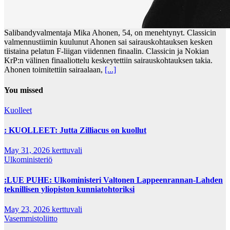
Salibandyvalmentaja Mika Ahonen, 54, on menehtynyt. Classicin
valmennustiimin kuulunut Ahonen sai sairauskohtauksen kesken
tiistaina pelatun F-liigan viidennen finaalin. Classicin ja Nokian
KrP:n välinen finaaliottelu keskeytettiin sairauskohtauksen takia.
Ahonen toimitettiin sairaalaan,
[...]
You missed
Kuolleet
: KUOLLEET: Jutta Zilliacus on kuollut
May 31, 2026
kerttuvali
Ulkoministeriö
:LUE PUHE: Ulkoministeri Valtonen Lappeenrannan-Lahden
teknillisen yliopiston kunniatohtoriksi
May 23, 2026
kerttuvali
Vasemmistoliitto