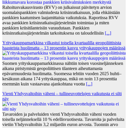
Rahoitusvakausvirasto (RVV) on julkaissut päivitetyn arvion
suomalaispankkien valmiudesta kriisinratkaisuun, jolla ehkäistään
pankkien kaatumisen laajamittaisia vaikutuksia. Raportissa RVV
avaa pankkien kriisinratkaisujärjestelmän toimintaa ja miten
pankkien kriisitilanteisiin varaudutaan. Pankkien
kriisinratkaisujärjestelmän tarkoituksena on taloudellisiin
[...]
Yrityskauppamarkkina vilkastui toisella kvartaalilla geopoliittisista
haasteista huolimatta – 13 prosentin kasvu yrityskauppojen määrässä
Suomen yrityskauppamarkkinassa nähtiin toisen vuosineljänneksen
aikana piristymistä geopoliittisen tilanteen aiheuttamasta
epävarmuudesta huolimatta. Suomessa tehtiin vuoden 2025 huhti–
kesäkuun aikana 174 yrityskauppaa, mikä on noin 13 prosenttia
enemmän kuin vastaavana ajankohtana vuotta
[...]
Vienti Yhdysvaltoihin väheni – tullineuvottelujen vaikutusta ei silti
näy
Tavaroiden ja palveluiden vienti Yhdysvaltoihin väheni vuoden
toisella neljänneksellä 10 % edellisvuotisesta. Tavaroita ja palveluita
vietiin Yhdysvaltoihin 3,2 miljardin euron arvosta. Tuonnin arvo