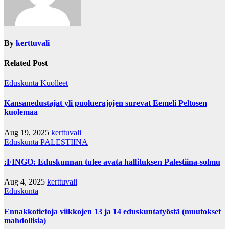
By
kerttuvali
Related Post
Eduskunta
Kuolleet
Kansanedustajat yli puoluerajojen surevat Eemeli Peltosen
kuolemaa
Aug 19, 2025
kerttuvali
Eduskunta
PALESTIINA
:FINGO: Eduskunnan tulee avata hallituksen Palestiina-solmu
Aug 4, 2025
kerttuvali
Eduskunta
Ennakkotietoja viikkojen 13 ja 14 eduskuntatyöstä (muutokset
mahdollisia)