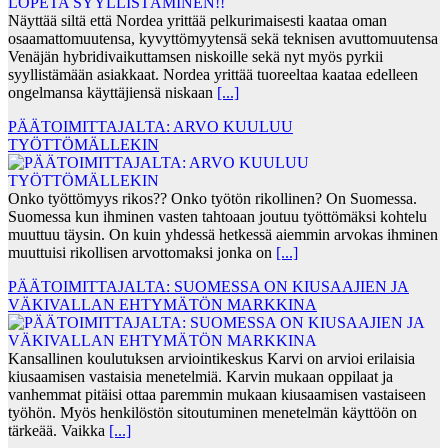
Näyttää siltä että Nordea yrittää pelkurimaisesti kaataa oman
osaamattomuutensa, kyvyttömyytensä sekä teknisen avuttomuutensa
Venäjän hybridivaikuttamsen niskoille sekä nyt myös pyrkii
syyllistämään asiakkaat. Nordea yrittää tuoreeltaa kaataa edelleen
ongelmansa käyttäjiensä niskaan
[...]
PÄÄTOIMITTAJALTA: ARVO KUULUU
TYÖTTÖMÄLLEKIN
Onko työttömyys rikos?? Onko työtön rikollinen? On Suomessa.
Suomessa kun ihminen vasten tahtoaan joutuu työttömäksi kohtelu
muuttuu täysin. On kuin yhdessä hetkessä aiemmin arvokas ihminen
muuttuisi rikollisen arvottomaksi jonka on
[...]
PÄÄTOIMITTAJALTA: SUOMESSA ON KIUSAAJIEN JA
VÄKIVALLAN EHTYMÄTÖN MARKKINA
Kansallinen koulutuksen arviointikeskus Karvi on arvioi erilaisia
kiusaamisen vastaisia menetelmiä. Karvin mukaan oppilaat ja
vanhemmat pitäisi ottaa paremmin mukaan kiusaamisen vastaiseen
työhön. Myös henkilöstön sitoutuminen menetelmän käyttöön on
tärkeää. Vaikka
[...]