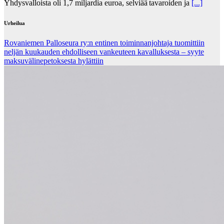
Yhdysvalloista oli 1,7 miljardia euroa, selviää tavaroiden ja
[...]
Urheilua
Rovaniemen Palloseura ry:n entinen toiminnanjohtaja tuo­mit­tiin
neljän kuu­kau­den eh­dol­li­seen van­keu­teen ka­val­luk­ses­ta – syyte
mak­su­vä­li­ne­pe­tok­ses­ta hy­lät­tiin