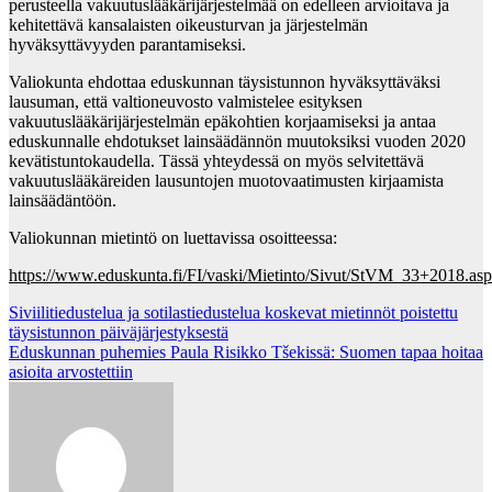
perusteella vakuutuslääkärijärjestelmää on edelleen arvioitava ja
kehitettävä kansalaisten oikeusturvan ja järjestelmän
hyväksyttävyyden parantamiseksi.
Valiokunta ehdottaa eduskunnan täysistunnon hyväksyttäväksi
lausuman, että valtioneuvosto valmistelee esityksen
vakuutuslääkärijärjestelmän epäkohtien korjaamiseksi ja antaa
eduskunnalle ehdotukset lainsäädännön muutoksiksi vuoden 2020
kevätistuntokaudella. Tässä yhteydessä on myös selvitettävä
vakuutuslääkäreiden lausuntojen muotovaatimusten kirjaamista
lainsäädäntöön.
Valiokunnan mietintö on luettavissa osoitteessa:
https://www.eduskunta.fi/FI/vaski/Mietinto/Sivut/StVM_33+2018.as
Post
Siviilitiedustelua ja sotilastiedustelua koskevat mietinnöt poistettu
täysistunnon päiväjärjestyksestä
navigation
Eduskunnan puhemies Paula Risikko Tšekissä: Suomen tapaa hoitaa
asioita arvostettiin