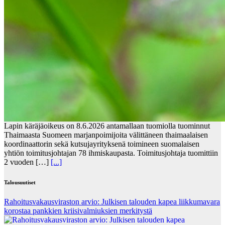
Lapin käräjäoikeus on 8.6.2026 antamallaan tuomiolla tuominnut
Thaimaasta Suomeen marjanpoimijoita välittäneen thaimaalaisen
koordinaattorin sekä kutsujayrityksenä toimineen suomalaisen
yhtiön toimitusjohtajan 78 ihmiskaupasta. Toimitusjohtaja tuomittiin
2 vuoden […]
[...]
Talousuutiset
Rahoitusvakausviraston arvio: Julkisen talouden kapea liikkumavara
korostaa pankkien kriisivalmiuksien merkitystä