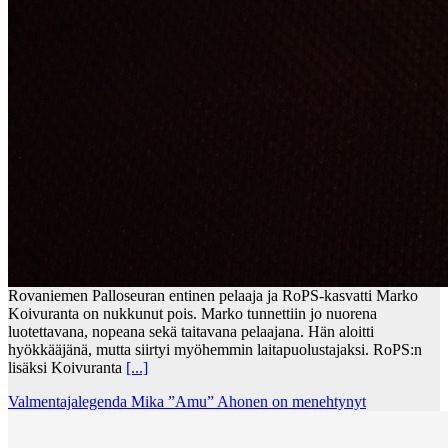
Rovaniemen Palloseuran entinen pelaaja ja RoPS-kasvatti Marko
Koivuranta on nukkunut pois. Marko tunnettiin jo nuorena
luotettavana, nopeana sekä taitavana pelaajana. Hän aloitti
hyökkääjänä, mutta siirtyi myöhemmin laitapuolustajaksi. RoPS:n
lisäksi Koivuranta
[...]
Valmentajalegenda Mika ”Amu” Ahonen on menehtynyt