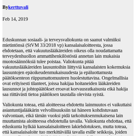
By
kerttuvali
Feb 14, 2019
Eduskunnan sosiaali- ja terveysvaliokunta on saanut valmiiksi
mietintönsä (StVM 33/2018 vp) kansalaisaloitteesta, jossa
ehdotetaan, että vakuutuslääkäreiden oikeus olla noudattamatta
terveydenhuollon ammattihenkilöstöstä annetun lain mukaisia
muotosäännöksiä tulee poistaa. Valiokunta pitää
vakuutuslääkäreiden lausuntoihin liittyviä kansalaisten kokemuksia
lausuntojen epäoikeudenmukaisuudesta ja epäluottamusta
päätöksenteon riippumattomuuteen huolestuttavina. Ongelmallisia
ovat erityisesti tilanteet, joissa hakijaa hoitaneiden lääkäreiden
lausunnot ja johtopäätökset eroavat korvausratkaisusta eikä hakija
saa riittävästi tietoa päätöksen taustalla olevista syistä.
Valiokunta toteaa, että aloitteessa ehdotettu lainmuutos ei vaikuttaisi
asiantuntijalääkärin velvollisuuksiin tai häneen kohdistuvaan
valvontaan, eikä tämän vuoksi pidä tarkoituksenmukaisena lain
muuttamista aloitteessa ehdotetulla tavalla. Valiokunta ehdottaa, että
eduskunta hylkää kansalaisaloitteen lakiehdotuksen, mutta toteaa,
että kansalaisaloite tuo merkittävällä tavalla esille seikkoja, joiden