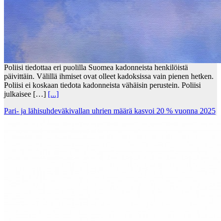
Poliisi tiedottaa eri puolilla Suomea kadonneista henkilöistä
päivittäin. Välillä ihmiset ovat olleet kadoksissa vain pienen hetken.
Poliisi ei koskaan tiedota kadonneista vähäisin perustein. Poliisi
julkaisee […]
[...]
Pari- ja lähisuhdeväkivallan uhrien määrä kasvoi 20 % vuonna 2025