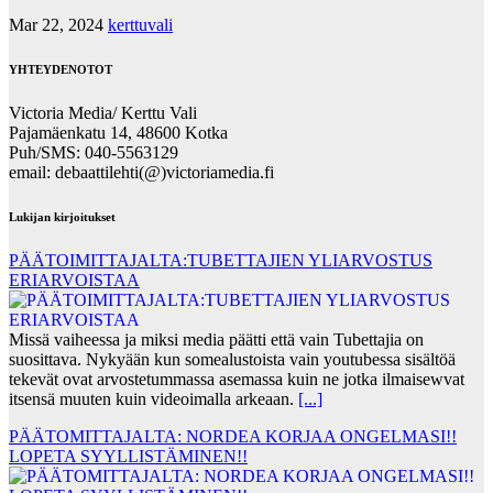
Mar 22, 2024
kerttuvali
YHTEYDENOTOT
Victoria Media/ Kerttu Vali
Pajamäenkatu 14, 48600 Kotka
Puh/SMS: 040-5563129
email: debaattilehti(@)victoriamedia.fi
Lukijan kirjoitukset
PÄÄTOIMITTAJALTA:TUBETTAJIEN YLIARVOSTUS
ERIARVOISTAA
Missä vaiheessa ja miksi media päätti että vain Tubettajia on
suosittava. Nykyään kun somealustoista vain youtubessa sisältöä
tekevät ovat arvostetummassa asemassa kuin ne jotka ilmaisewvat
itsensä muuten kuin videoimalla arkeaan.
[...]
PÄÄTOMITTAJALTA: NORDEA KORJAA ONGELMASI!!
LOPETA SYYLLISTÄMINEN!!