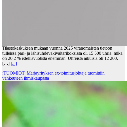
Tilastokeskuksen mukaan vuonna 2025 viranomaisten tietoon
tulleissa pari- ja lähisuhdeväkivaltarikoksissa oli 15 500 uhria, mikä
on 20,2 % edellisvuotista enemmän. Uhreista aikuisia oli 12 200,
[…]
[...]
:TUOMIOT: Marjayrityksen ex-toimitusjohtaja tuomittiin
vankeuteen ihmiskaupasta