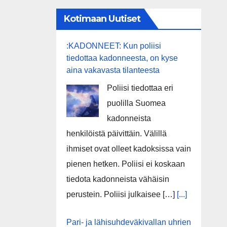
Kotimaan Uutiset
:KADONNEET: Kun poliisi
tiedottaa kadonneesta, on kyse
aina vakavasta tilanteesta
Poliisi tiedottaa eri
puolilla Suomea
kadonneista
henkilöistä päivittäin. Välillä
ihmiset ovat olleet kadoksissa vain
pienen hetken. Poliisi ei koskaan
tiedota kadonneista vähäisin
perustein. Poliisi julkaisee […]
[...]
Pari- ja lähisuhdeväkivallan uhrien