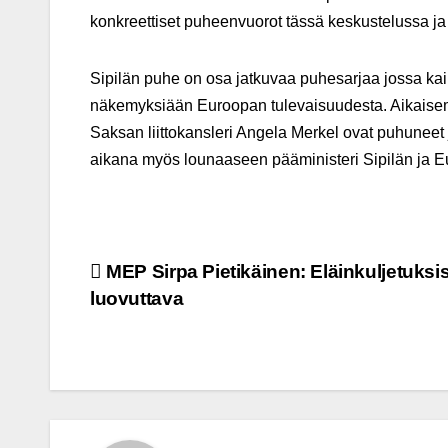
konkreettiset puheenvuorot tässä keskustelussa ja
Sipilän puhe on osa jatkuvaa puhesarjaa jossa kaikk
näkemyksiään Euroopan tulevaisuudesta. Aikais
Saksan liittokansleri Angela Merkel ovat puhuneet j
aikana myös lounaaseen pääministeri Sipilän ja 
Post
MEP Sirpa Pietikäinen: Eläinkuljetuksi
luovuttava
navigation