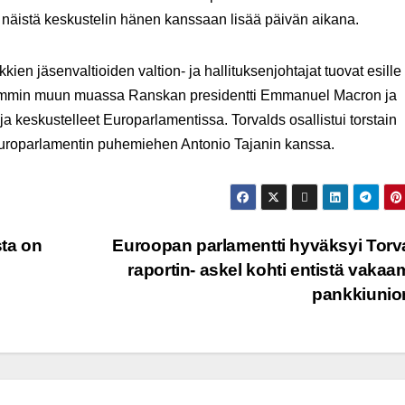
 näistä keskustelin hänen kanssaan lisää päivän aikana.
ien jäsenvaltioiden valtion- ja hallituksenjohtajat tuovat esille
emmin muun muassa Ranskan presidentti Emmanuel Macron ja
a keskustelleet Europarlamentissa. Torvalds osallistui torstain
Europarlamentin puhemiehen Antonio Tajanin kanssa.
sta on
Euroopan parlamentti hyväksyi Torv
raportin- askel kohti entistä vaka
pankkiunio