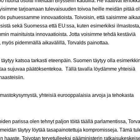
 nuorta osoitti mieltään Brysselin kaduilla. He vaativat tehokka
tyisimme tarjoamaan tulevaisuuden toivoa heille meidän pitää ol
ös puhuessamme innovaatioista. Toivoisin, että saisimme aika
stä sekä Suomessa että EU:ssa, kuten esimerkiksi ilmastosta
emmin mainituista innovaatioista. Jotta voisimme tehdä kestäviä
i, myös pidemmällä aikavälillä, Torvalds painottaa.
tyy katsoa tarkasti eteenpäin. Suomen täytyy olla esimerkkin
istaa sujuvaa päätöksentekoa. Tällä tavalla löydämme yhteisiä
haasteisiin.
i ilmastokysymystä, yhteisiä eurooppalaisia arvoja ja tehokasta
oiden parissa olen tehnyt paljon töitä täällä parlamentissa, Torv
 meidän täytyy löytää tasapainotettuja kompromisseja. Tämä tul
haaste. Toivotan tervetulleeksi pääministerin ratkaisukeskeise