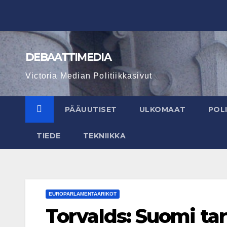
Skip
to
content
DEBAATTIMEDIA
Victoria Median Politiikkasivut
PÄÄUUTISET
ULKOMAAT
POLI
TIEDE
TEKNIIKKA
EUROPARLAMENTAARIKOT
Torvalds: Suomi ta