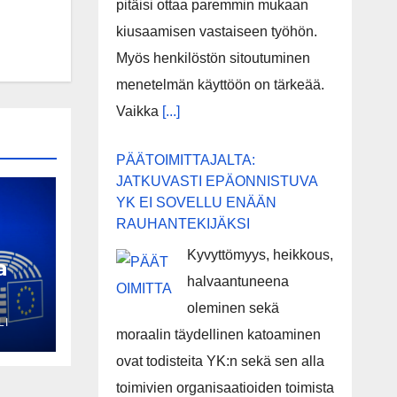
pitäisi ottaa paremmin mukaan
kiusaamisen vastaiseen työhön.
Myös henkilöstön sitoutuminen
menetelmän käyttöön on tärkeää.
Vaikka
[...]
PÄÄTOIMITTAJALTA:
JATKUVASTI EPÄONNISTUVA
YK EI SOVELLU ENÄÄN
RAUHANTEKIJÄKSI
Kyvyttömyys, heikkous,
a
halvaantuneena
si
oleminen sekä
LI
moraalin täydellinen katoaminen
:n
ovat todisteita YK:n sekä sen alla
toimivien organisaatioiden toimista