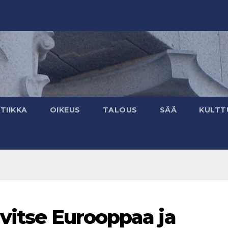
TIIKKA
OIKEUS
TALOUS
SÄÄ
KULTT
rvitse Eurooppaa ja