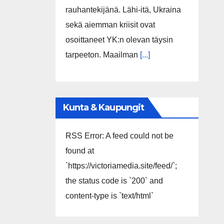
saar
rauhantekijänä. Lähi-itä, Ukraina
sekä aiemman kriisit ovat
osoittaneet YK:n olevan täysin
tarpeeton. Maailman
[...]
Kunta & Kaupungit
RSS Error: A feed could not be
found at
`https://victoriamedia.site/feed/`;
the status code is `200` and
content-type is `text/html`