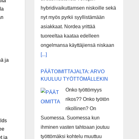
ita
hybridivaikuttamsen niskoille sekä
la
nyt myös pyrkii syyllistämään
an
,
asiakkaat. Nordea yrittää
tuoreeltaa kaataa edelleen
ongelmansa käyttäjiensä niskaan
[...]
ä ja
PÄÄTOIMITTAJALTA: ARVO
KUULUU TYÖTTÖMÄLLEKIN
Onko työttömyys
rikos?? Onko työtön
rikollinen? On
Suomessa. Suomessa kun
alds
ihminen vasten tahtoaan joutuu
ee
työttömäksi kohtelu muuttuu
t ja