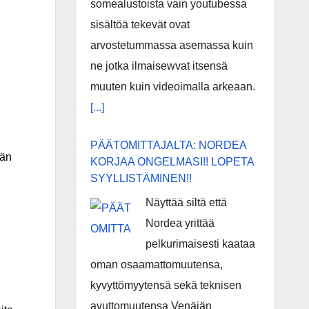
somealustoista vain youtubessa
sisältöä tekevät ovat
arvostetummassa asemassa kuin
ne jotka ilmaisewvat itsensä
muuten kuin videoimalla arkeaan.
[...]
PÄÄTOMITTAJALTA: NORDEA
län
KORJAA ONGELMASI!! LOPETA
SYYLLISTÄMINEN!!
Näyttää siltä että
Nordea yrittää
pelkurimaisesti kaataa
oman osaamattomuutensa,
kyvyttömyytensä sekä teknisen
avuttomuutensa Venäjän