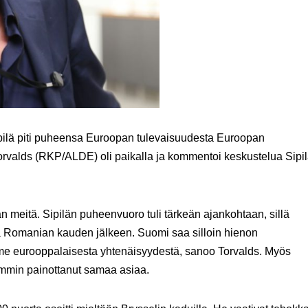
pilä piti puheensa Euroopan tulevaisuudesta Euroopan
orvalds (RKP/ALDE) oli paikalla ja kommentoi keskustelua Sipi
n meitä. Sipilän puheenvuoro tuli tärkeän ajankohtaan, sillä
Romanian kauden jälkeen. Suomi saa silloin hienon
e eurooppalaisesta yhtenäisyydestä, sanoo Torvalds. Myös
emmin painottanut samaa asiaa.