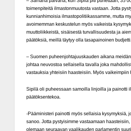
– Samana päivänä, kun Sipilä piti puhettaan, 35 000
toimenpiteitä ilmastonmuutosta vastaan. Jotta pys
kunnianhimoisia ilmastopolitiikassamme, mutta my
avoimemman keskustelun myös vaikeista kysymyksi
muuttoliikkeistä, sisäisestä turvallisuudesta ja ai
päätöksiä, meillä täytyy olla tasapainoinen budjett
– Suomen puheenjohtajuuskauden aikana meidän täy
johtaa neuvostoa sellaisella tavalla joka mahdoll
vastauksia yhteisiin haasteisiin. Myös vaikeimpiin 
Sipilä oli puheessaan samoilla linjoilla ja painott
päätöksentekoa.
-Pääministeri painotti myös sellaisia kysymyksiä, j
sanoo. Jotta pystyisimme vastaamaan haasteisiin,
olemaan seuraavan vaalikauden parlamentin suurin 