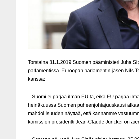
Torstaina 31.1.2019 Suomen pääministeri Juha Si
parlamentissa. Euroopan parlamentin jäsen Nils T
kanssa:
– Suomi ei pärjää ilman EU:ta, eikä EU pärjää ilma
heinäkuussa Suomen puheenjohtajuuskausi alkaa 
mahdollisuuden näyttää, että kannamme vastuumm
komission presidentti Jean-Claude Juncker on ai