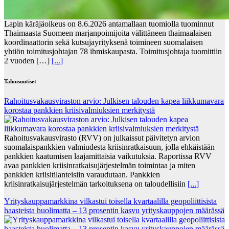
Lapin käräjäoikeus on 8.6.2026 antamallaan tuomiolla tuominnut
Thaimaasta Suomeen marjanpoimijoita välittäneen thaimaalaisen
koordinaattorin sekä kutsujayrityksenä toimineen suomalaisen
yhtiön toimitusjohtajan 78 ihmiskaupasta. Toimitusjohtaja tuomittiin
2 vuoden […]
[...]
Talousuutiset
Rahoitusvakausviraston arvio: Julkisen talouden kapea liikkumavara
korostaa pankkien kriisivalmiuksien merkitystä
Rahoitusvakausvirasto (RVV) on julkaissut päivitetyn arvion
suomalaispankkien valmiudesta kriisinratkaisuun, jolla ehkäistään
pankkien kaatumisen laajamittaisia vaikutuksia. Raportissa RVV
avaa pankkien kriisinratkaisujärjestelmän toimintaa ja miten
pankkien kriisitilanteisiin varaudutaan. Pankkien
kriisinratkaisujärjestelmän tarkoituksena on taloudellisiin
[...]
Yrityskauppamarkkina vilkastui toisella kvartaalilla geopoliittisista
haasteista huolimatta – 13 prosentin kasvu yrityskauppojen määrässä