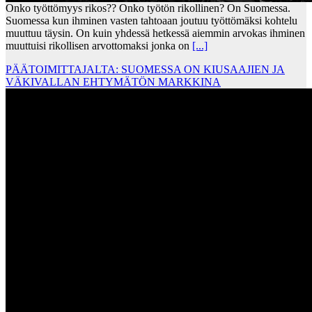
Onko työttömyys rikos?? Onko työtön rikollinen? On Suomessa.
Suomessa kun ihminen vasten tahtoaan joutuu työttömäksi kohtelu
muuttuu täysin. On kuin yhdessä hetkessä aiemmin arvokas ihminen
muuttuisi rikollisen arvottomaksi jonka on
[...]
PÄÄTOIMITTAJALTA: SUOMESSA ON KIUSAAJIEN JA
VÄKIVALLAN EHTYMÄTÖN MARKKINA