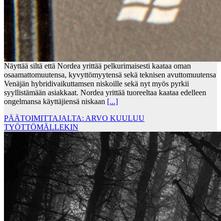
Näyttää siltä että Nordea yrittää pelkurimaisesti kaataa oman
osaamattomuutensa, kyvyttömyytensä sekä teknisen avuttomuutensa
Venäjän hybridivaikuttamsen niskoille sekä nyt myös pyrkii
syyllistämään asiakkaat. Nordea yrittää tuoreeltaa kaataa edelleen
ongelmansa käyttäjiensä niskaan
[...]
PÄÄTOIMITTAJALTA: ARVO KUULUU
TYÖTTÖMÄLLEKIN