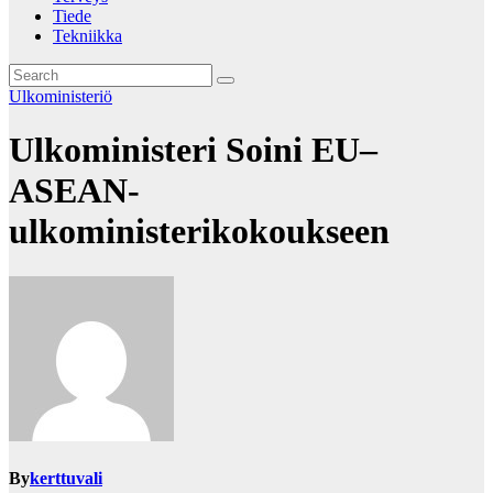
Tiede
Tekniikka
Ulkoministeriö
Ulkoministeri Soini EU–
ASEAN-
ulkoministerikokoukseen
By
kerttuvali