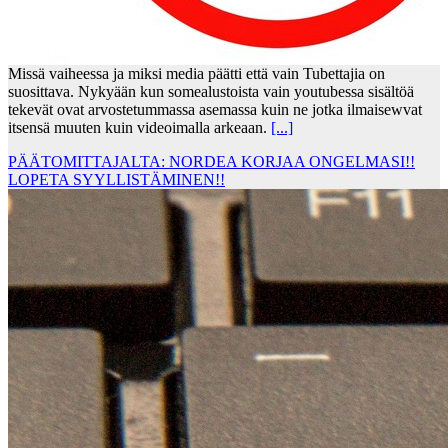
Missä vaiheessa ja miksi media päätti että vain Tubettajia on
suosittava. Nykyään kun somealustoista vain youtubessa sisältöä
tekevät ovat arvostetummassa asemassa kuin ne jotka ilmaisewvat
itsensä muuten kuin videoimalla arkeaan.
[...]
PÄÄTOMITTAJALTA: NORDEA KORJAA ONGELMASI!!
LOPETA SYYLLISTÄMINEN!!