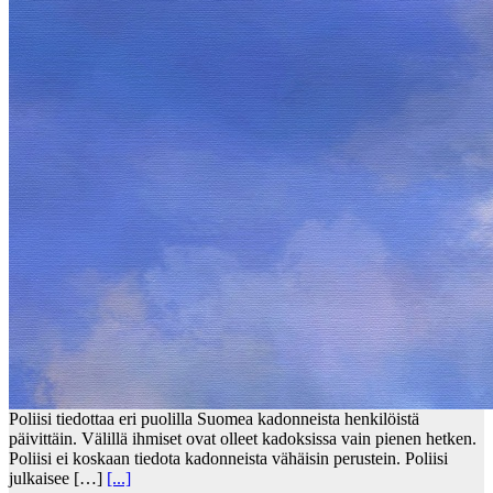
Poliisi tiedottaa eri puolilla Suomea kadonneista henkilöistä
päivittäin. Välillä ihmiset ovat olleet kadoksissa vain pienen hetken.
Poliisi ei koskaan tiedota kadonneista vähäisin perustein. Poliisi
julkaisee […]
[...]