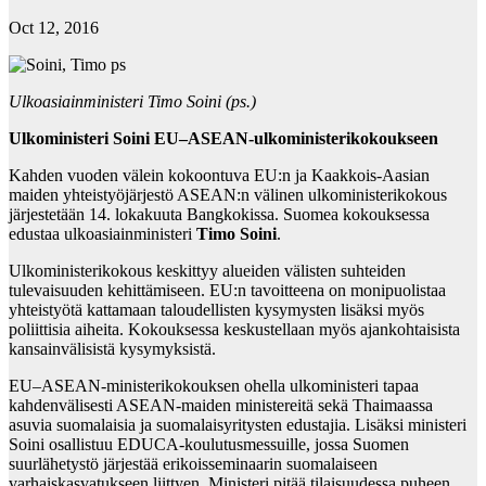
Oct 12, 2016
Ulkoasiainministeri Timo Soini (ps.)
Ulkoministeri Soini EU–ASEAN-ulkoministerikokoukseen
Kahden vuoden välein kokoontuva EU:n ja Kaakkois-Aasian
maiden yhteistyöjärjestö ASEAN:n välinen ulkoministerikokous
järjestetään 14. lokakuuta Bangkokissa. Suomea kokouksessa
edustaa ulkoasiainministeri
Timo Soini
.
Ulkoministerikokous keskittyy alueiden välisten suhteiden
tulevaisuuden kehittämiseen. EU:n tavoitteena on monipuolistaa
yhteistyötä kattamaan taloudellisten kysymysten lisäksi myös
poliittisia aiheita. Kokouksessa keskustellaan myös ajankohtaisista
kansainvälisistä kysymyksistä.
EU–ASEAN-ministerikokouksen ohella ulkoministeri tapaa
kahdenvälisesti ASEAN-maiden ministereitä sekä Thaimaassa
asuvia suomalaisia ja suomalaisyritysten edustajia. Lisäksi ministeri
Soini osallistuu EDUCA-koulutusmessuille, jossa Suomen
suurlähetystö järjestää erikoisseminaarin suomalaiseen
varhaiskasvatukseen liittyen. Ministeri pitää tilaisuudessa puheen.