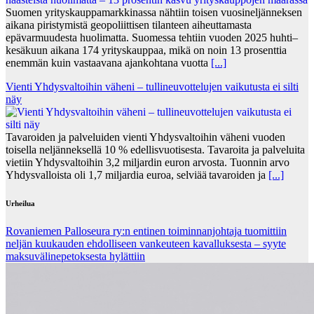
Suomen yrityskauppamarkkinassa nähtiin toisen vuosineljänneksen
aikana piristymistä geopoliittisen tilanteen aiheuttamasta
epävarmuudesta huolimatta. Suomessa tehtiin vuoden 2025 huhti–
kesäkuun aikana 174 yrityskauppaa, mikä on noin 13 prosenttia
enemmän kuin vastaavana ajankohtana vuotta
[...]
Vienti Yhdysvaltoihin väheni – tullineuvottelujen vaikutusta ei silti
näy
Tavaroiden ja palveluiden vienti Yhdysvaltoihin väheni vuoden
toisella neljänneksellä 10 % edellisvuotisesta. Tavaroita ja palveluita
vietiin Yhdysvaltoihin 3,2 miljardin euron arvosta. Tuonnin arvo
Yhdysvalloista oli 1,7 miljardia euroa, selviää tavaroiden ja
[...]
Urheilua
Rovaniemen Palloseura ry:n entinen toiminnanjohtaja tuo­mit­tiin
neljän kuu­kau­den eh­dol­li­seen van­keu­teen ka­val­luk­ses­ta – syyte
mak­su­vä­li­ne­pe­tok­ses­ta hy­lät­tiin