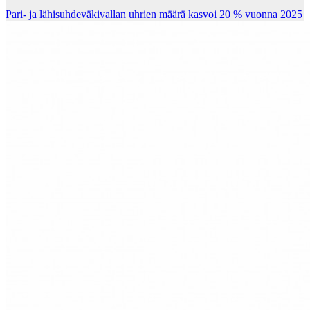
Pari- ja lähisuhdeväkivallan uhrien määrä kasvoi 20 % vuonna 2025