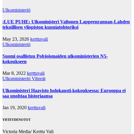
Ulkoministeriö
:LUE PUHE: Ulkoministeri Valtonen Lappeenrannan-Lahden
teknillisen yliopiston kunniatohtoriksi
May 23, 2026
kerttuvali
Ulkoministeriö
Suomi osallistuu Pohjoismaiden ulkoministerien N5-
kokoukseen
Mar 8, 2022
kerttuvali
Ulkoministeriö
Vihreät
Ulkoministeri Haavisto holokausti-kokouksessa: Eurooppa ei
saa unohtaa historiaansa
Jan 19, 2020
kerttuvali
YHTEYDENOTOT
Victoria Media/ Kerttu Vali