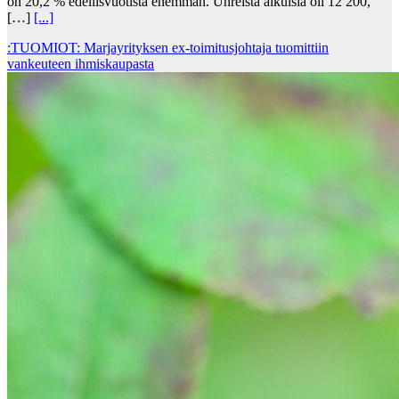
on 20,2 % edellisvuotista enemmän. Uhreista aikuisia oli 12 200,
[…]
[...]
:TUOMIOT: Marjayrityksen ex-toimitusjohtaja tuomittiin
vankeuteen ihmiskaupasta