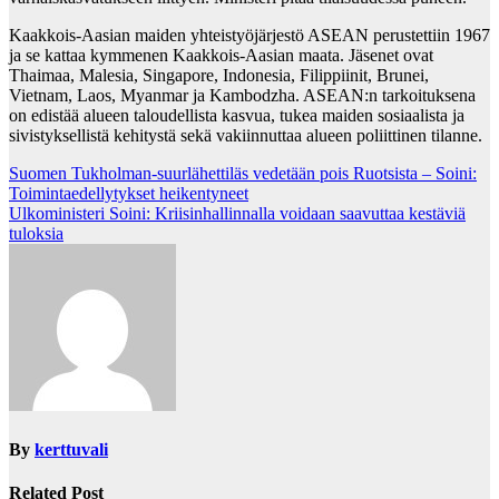
Kaakkois-Aasian maiden yhteistyöjärjestö ASEAN perustettiin 1967
ja se kattaa kymmenen Kaakkois-Aasian maata. Jäsenet ovat
Thaimaa, Malesia, Singapore, Indonesia, Filippiinit, Brunei,
Vietnam, Laos, Myanmar ja Kambodzha. ASEAN:n tarkoituksena
on edistää alueen taloudellista kasvua, tukea maiden sosiaalista ja
sivistyksellistä kehitystä sekä vakiinnuttaa alueen poliittinen tilanne.
Post
Suomen Tukholman-suurlähettiläs vedetään pois Ruotsista – Soini:
Toimintaedellytykset heikentyneet
navigation
Ulkoministeri Soini: Kriisinhallinnalla voidaan saavuttaa kestäviä
tuloksia
By
kerttuvali
Related Post