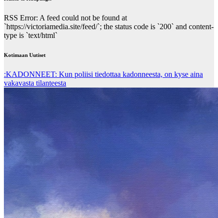
RSS Error: A feed could not be found at
`https://victoriamedia.site/feed/`; the status code is `200` and content-
type is `text/html`
Kotimaan Uutiset
:KADONNEET: Kun poliisi tiedottaa kadonneesta, on kyse aina
vakavasta tilanteesta