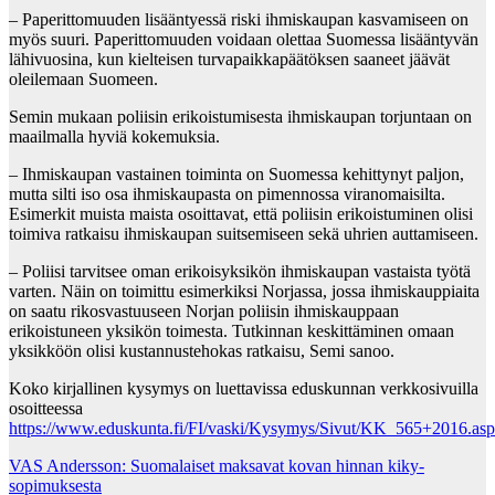
– Paperittomuuden lisääntyessä riski ihmiskaupan kasvamiseen on
myös suuri. Paperittomuuden voidaan olettaa Suomessa lisääntyvän
lähivuosina, kun kielteisen turvapaikkapäätöksen saaneet jäävät
oleilemaan Suomeen.
Semin mukaan poliisin erikoistumisesta ihmiskaupan torjuntaan on
maailmalla hyviä kokemuksia.
– Ihmiskaupan vastainen toiminta on Suomessa kehittynyt paljon,
mutta silti iso osa ihmiskaupasta on pimennossa viranomaisilta.
Esimerkit muista maista osoittavat, että poliisin erikoistuminen olisi
toimiva ratkaisu ihmiskaupan suitsemiseen sekä uhrien auttamiseen.
– Poliisi tarvitsee oman erikoisyksikön ihmiskaupan vastaista työtä
varten. Näin on toimittu esimerkiksi Norjassa, jossa ihmiskauppiaita
on saatu rikosvastuuseen Norjan poliisin ihmiskauppaan
erikoistuneen yksikön toimesta. Tutkinnan keskittäminen omaan
yksikköön olisi kustannustehokas ratkaisu, Semi sanoo.
Koko kirjallinen kysymys on luettavissa eduskunnan verkkosivuilla
osoitteessa
https://www.eduskunta.fi/FI/vaski/Kysymys/Sivut/KK_565+2016.as
Post
VAS Andersson: Suomalaiset maksavat kovan hinnan kiky-
sopimuksesta