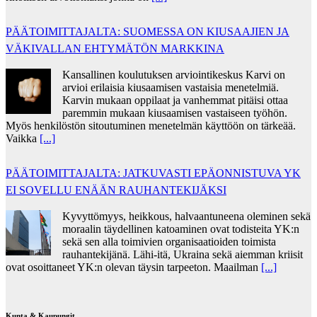
PÄÄTOIMITTAJALTA: SUOMESSA ON KIUSAAJIEN JA
VÄKIVALLAN EHTYMÄTÖN MARKKINA
Kansallinen koulutuksen arviointikeskus Karvi on
arvioi erilaisia kiusaamisen vastaisia menetelmiä.
Karvin mukaan oppilaat ja vanhemmat pitäisi ottaa
paremmin mukaan kiusaamisen vastaiseen työhön.
Myös henkilöstön sitoutuminen menetelmän käyttöön on tärkeää.
Vaikka
[...]
PÄÄTOIMITTAJALTA: JATKUVASTI EPÄONNISTUVA YK
EI SOVELLU ENÄÄN RAUHANTEKIJÄKSI
Kyvyttömyys, heikkous, halvaantuneena oleminen sekä
moraalin täydellinen katoaminen ovat todisteita YK:n
sekä sen alla toimivien organisaatioiden toimista
rauhantekijänä. Lähi-itä, Ukraina sekä aiemman kriisit
ovat osoittaneet YK:n olevan täysin tarpeeton. Maailman
[...]
Kunta & Kaupungit