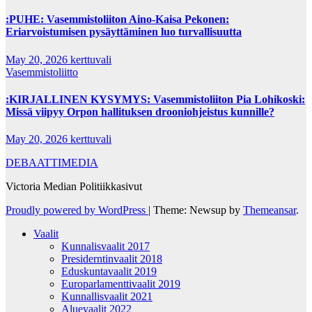
:PUHE: Vasemmistoliiton Aino-Kaisa Pekonen:
Eriarvoistumisen pysäyttäminen luo turvallisuutta
May 20, 2026
kerttuvali
Vasemmistoliitto
:KIRJALLINEN KYSYMYS: Vasemmistoliiton Pia Lohikoski:
Missä viipyy Orpon hallituksen drooniohjeistus kunnille?
May 20, 2026
kerttuvali
DEBAATTIMEDIA
Victoria Median Politiikkasivut
Proudly powered by WordPress
|
Theme: Newsup by
Themeansar
.
Vaalit
Kunnalisvaalit 2017
Presiderntinvaalit 2018
Eduskuntavaalit 2019
Europarlamenttivaalit 2019
Kunnallisvaalit 2021
Aluevaalit 2022