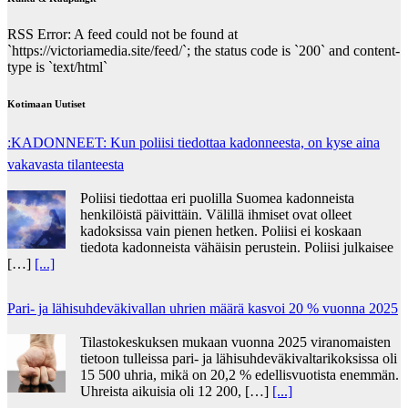
RSS Error: A feed could not be found at
`https://victoriamedia.site/feed/`; the status code is `200` and content-
type is `text/html`
Kotimaan Uutiset
:KADONNEET: Kun poliisi tiedottaa kadonneesta, on kyse aina
vakavasta tilanteesta
Poliisi tiedottaa eri puolilla Suomea kadonneista
henkilöistä päivittäin. Välillä ihmiset ovat olleet
kadoksissa vain pienen hetken. Poliisi ei koskaan
tiedota kadonneista vähäisin perustein. Poliisi julkaisee
[…]
[...]
Pari- ja lähisuhdeväkivallan uhrien määrä kasvoi 20 % vuonna 2025
Tilastokeskuksen mukaan vuonna 2025 viranomaisten
tietoon tulleissa pari- ja lähisuhdeväkivaltarikoksissa oli
15 500 uhria, mikä on 20,2 % edellisvuotista enemmän.
Uhreista aikuisia oli 12 200, […]
[...]