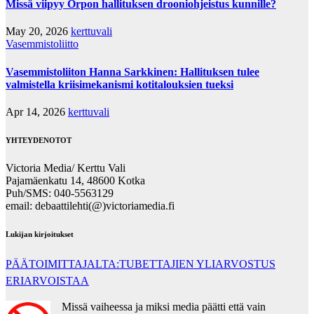
Missä viipyy Orpon hallituksen drooniohjeistus kunnille?
May 20, 2026
kerttuvali
Vasemmistoliitto
Vasemmistoliiton Hanna Sarkkinen: Hallituksen tulee
valmistella kriisimekanismi kotitalouksien tueksi
Apr 14, 2026
kerttuvali
YHTEYDENOTOT
Victoria Media/ Kerttu Vali
Pajamäenkatu 14, 48600 Kotka
Puh/SMS: 040-5563129
email: debaattilehti(@)victoriamedia.fi
Lukijan kirjoitukset
PÄÄTOIMITTAJALTA:TUBETTAJIEN YLIARVOSTUS
ERIARVOISTAA
Missä vaiheessa ja miksi media päätti että vain