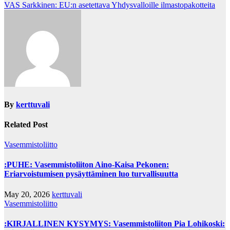
navigation
VAS Sarkkinen: EU:n asetettava Yhdysvalloille ilmastopakotteita
By
kerttuvali
Related Post
Vasemmistoliitto
:PUHE: Vasemmistoliiton Aino-Kaisa Pekonen:
Eriarvoistumisen pysäyttäminen luo turvallisuutta
May 20, 2026
kerttuvali
Vasemmistoliitto
:KIRJALLINEN KYSYMYS: Vasemmistoliiton Pia Lohikoski: