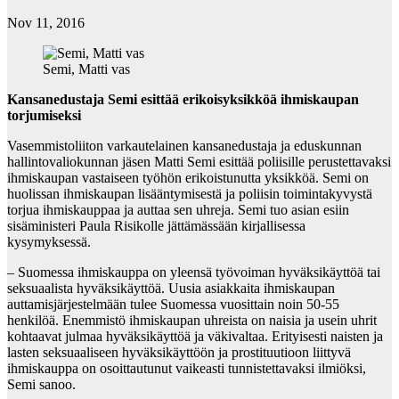
Nov 11, 2016
Semi, Matti vas
Kansanedustaja Semi esittää erikoisyksikköä ihmiskaupan
torjumiseksi
Vasemmistoliiton varkautelainen kansanedustaja ja eduskunnan
hallintovaliokunnan jäsen Matti Semi esittää poliisille perustettavaksi
ihmiskaupan vastaiseen työhön erikoistunutta yksikköä. Semi on
huolissan ihmiskaupan lisääntymisestä ja poliisin toimintakyvystä
torjua ihmiskauppaa ja auttaa sen uhreja. Semi tuo asian esiin
sisäministeri Paula Risikolle jättämässään kirjallisessa
kysymyksessä.
– Suomessa ihmiskauppa on yleensä työvoiman hyväksikäyttöä tai
seksuaalista hyväksikäyttöä. Uusia asiakkaita ihmiskaupan
auttamisjärjestelmään tulee Suomessa vuosittain noin 50-55
henkilöä. Enemmistö ihmiskaupan uhreista on naisia ja usein uhrit
kohtaavat julmaa hyväksikäyttöä ja väkivaltaa. Erityisesti naisten ja
lasten seksuaaliseen hyväksikäyttöön ja prostituutioon liittyvä
ihmiskauppa on osoittautunut vaikeasti tunnistettavaksi ilmiöksi,
Semi sanoo.