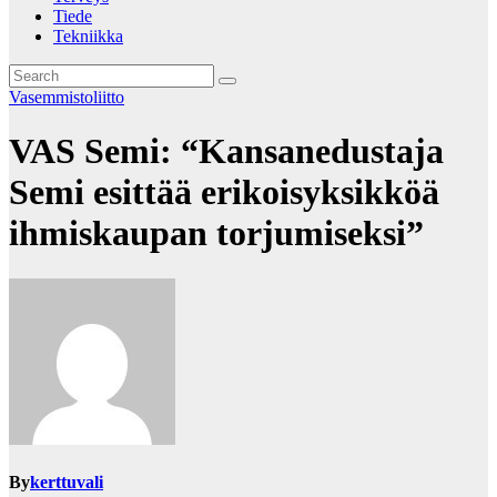
Tiede
Tekniikka
Vasemmistoliitto
VAS Semi: “Kansanedustaja
Semi esittää erikoisyksikköä
ihmiskaupan torjumiseksi”
By
kerttuvali