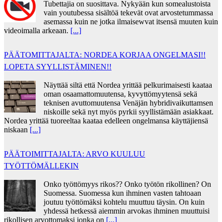
Tubettajia on suosittava. Nykyään kun somealustoista
vain youtubessa sisältöä tekevät ovat arvostetummassa
asemassa kuin ne jotka ilmaisewvat itsensä muuten kuin
videoimalla arkeaan.
[...]
PÄÄTOMITTAJALTA: NORDEA KORJAA ONGELMASI!!
LOPETA SYYLLISTÄMINEN!!
Näyttää siltä että Nordea yrittää pelkurimaisesti kaataa
oman osaamattomuutensa, kyvyttömyytensä sekä
teknisen avuttomuutensa Venäjän hybridivaikuttamsen
niskoille sekä nyt myös pyrkii syyllistämään asiakkaat.
Nordea yrittää tuoreeltaa kaataa edelleen ongelmansa käyttäjiensä
niskaan
[...]
PÄÄTOIMITTAJALTA: ARVO KUULUU
TYÖTTÖMÄLLEKIN
Onko työttömyys rikos?? Onko työtön rikollinen? On
Suomessa. Suomessa kun ihminen vasten tahtoaan
joutuu työttömäksi kohtelu muuttuu täysin. On kuin
yhdessä hetkessä aiemmin arvokas ihminen muuttuisi
rikollisen arvottomaksi jonka on
[...]