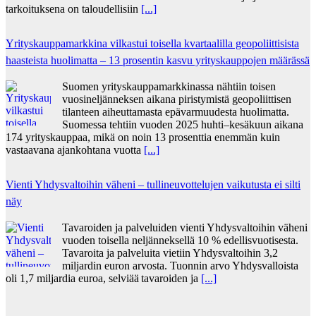
tarkoituksena on taloudellisiin
[...]
Yrityskauppamarkkina vilkastui toisella kvartaalilla geopoliittisista
haasteista huolimatta – 13 prosentin kasvu yrityskauppojen määrässä
Suomen yrityskauppamarkkinassa nähtiin toisen
vuosineljänneksen aikana piristymistä geopoliittisen
tilanteen aiheuttamasta epävarmuudesta huolimatta.
Suomessa tehtiin vuoden 2025 huhti–kesäkuun aikana
174 yrityskauppaa, mikä on noin 13 prosenttia enemmän kuin
vastaavana ajankohtana vuotta
[...]
Vienti Yhdysvaltoihin väheni – tullineuvottelujen vaikutusta ei silti
näy
Tavaroiden ja palveluiden vienti Yhdysvaltoihin väheni
vuoden toisella neljänneksellä 10 % edellisvuotisesta.
Tavaroita ja palveluita vietiin Yhdysvaltoihin 3,2
miljardin euron arvosta. Tuonnin arvo Yhdysvalloista
oli 1,7 miljardia euroa, selviää tavaroiden ja
[...]