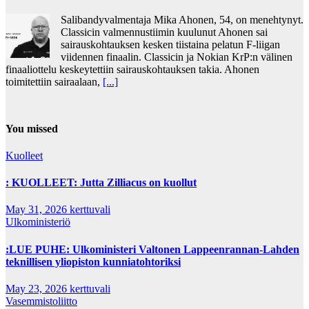
Salibandyvalmentaja Mika Ahonen, 54, on menehtynyt.
Classicin valmennustiimin kuulunut Ahonen sai
sairauskohtauksen kesken tiistaina pelatun F-liigan
viidennen finaalin. Classicin ja Nokian KrP:n välinen
finaaliottelu keskeytettiin sairauskohtauksen takia. Ahonen
toimitettiin sairaalaan,
[...]
You missed
Kuolleet
: KUOLLEET: Jutta Zilliacus on kuollut
May 31, 2026
kerttuvali
Ulkoministeriö
:LUE PUHE: Ulkoministeri Valtonen Lappeenrannan-Lahden
teknillisen yliopiston kunniatohtoriksi
May 23, 2026
kerttuvali
Vasemmistoliitto