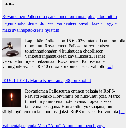
Urheilua
Rovaniemen Palloseura ry:n entinen toiminnanjohtaja tuo­mit­tiin
neljän kuu­kau­den eh­dol­li­seen van­keu­teen ka­val­luk­ses­ta – syyte
mak­su­vä­li­ne­pe­tok­ses­ta hy­lät­tiin
Lapin käräjäoikeus on 15.6.2026 antamallaan tuomiolla
tuominnut Rovaniemen Palloseura ry:n entisen
toiminnanjohtajan 4 kuukauden ehdolliseen
vankeusrangaistukseen kavalluksesta. Hänet
velvoitettiin myös maksamaan Rovaniemen Palloseuralle
vahingonkorvausta 8 740 euroa korkoineen sekä valtiolle
[...]
:KUOLLEET: Marko Koivuranta, 48, on kuollut
Rovaniemen Palloseuran entinen pelaaja ja RoPS-
kasvatti Marko Koivuranta on nukkunut pois. Marko
tunnettiin jo nuorena luotettavana, nopeana sekä
taitavana pelaajana. Hän aloitti hyökkääjänä, mutta
siirtyi myöhemmin laitapuolustajaksi. RoPS:n lisäksi Koivuranta
[...]
Valmentajalegenda Mika ”Amu” Ahonen on menehtynyt