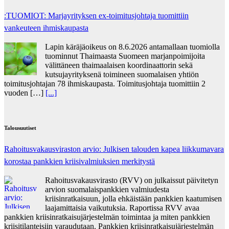
:TUOMIOT: Marjayrityksen ex-toimitusjohtaja tuomittiin
vankeuteen ihmiskaupasta
Lapin käräjäoikeus on 8.6.2026 antamallaan tuomiolla
tuominnut Thaimaasta Suomeen marjanpoimijoita
välittäneen thaimaalaisen koordinaattorin sekä
kutsujayrityksenä toimineen suomalaisen yhtiön
toimitusjohtajan 78 ihmiskaupasta. Toimitusjohtaja tuomittiin 2
vuoden […]
[...]
Talousuutiset
Rahoitusvakausviraston arvio: Julkisen talouden kapea liikkumavara
korostaa pankkien kriisivalmiuksien merkitystä
Rahoitusvakausvirasto (RVV) on julkaissut päivitetyn
arvion suomalaispankkien valmiudesta
kriisinratkaisuun, jolla ehkäistään pankkien kaatumisen
laajamittaisia vaikutuksia. Raportissa RVV avaa
pankkien kriisinratkaisujärjestelmän toimintaa ja miten pankkien
kriisitilanteisiin varaudutaan. Pankkien kriisinratkaisujärjestelmän