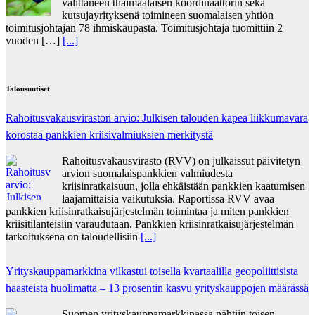
välittäneen thaimaalaisen koordinaattorin sekä
kutsujayrityksenä toimineen suomalaisen yhtiön
toimitusjohtajan 78 ihmiskaupasta. Toimitusjohtaja tuomittiin 2
vuoden […]
[...]
Talousuutiset
Rahoitusvakausviraston arvio: Julkisen talouden kapea liikkumavara
korostaa pankkien kriisivalmiuksien merkitystä
Rahoitusvakausvirasto (RVV) on julkaissut päivitetyn
arvion suomalaispankkien valmiudesta
kriisinratkaisuun, jolla ehkäistään pankkien kaatumisen
laajamittaisia vaikutuksia. Raportissa RVV avaa
pankkien kriisinratkaisujärjestelmän toimintaa ja miten pankkien
kriisitilanteisiin varaudutaan. Pankkien kriisinratkaisujärjestelmän
tarkoituksena on taloudellisiin
[...]
Yrityskauppamarkkina vilkastui toisella kvartaalilla geopoliittisista
haasteista huolimatta – 13 prosentin kasvu yrityskauppojen määrässä
Suomen yrityskauppamarkkinassa nähtiin toisen