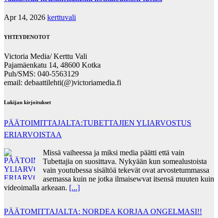
Apr 14, 2026
kerttuvali
YHTEYDENOTOT
Victoria Media/ Kerttu Vali
Pajamäenkatu 14, 48600 Kotka
Puh/SMS: 040-5563129
email: debaattilehti(@)victoriamedia.fi
Lukijan kirjoitukset
PÄÄTOIMITTAJALTA:TUBETTAJIEN YLIARVOSTUS
ERIARVOISTAA
Missä vaiheessa ja miksi media päätti että vain
Tubettajia on suosittava. Nykyään kun somealustoista
vain youtubessa sisältöä tekevät ovat arvostetummassa
asemassa kuin ne jotka ilmaisewvat itsensä muuten kuin
videoimalla arkeaan.
[...]
PÄÄTOMITTAJALTA: NORDEA KORJAA ONGELMASI!!