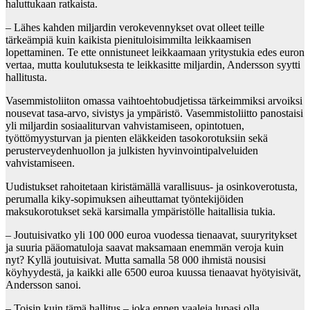
haluttukaan ratkaista.
– Lähes kahden miljardin verokevennykset ovat olleet teille
tärkeämpiä kuin kaikista pienituloisimmilta leikkaamisen
lopettaminen. Te ette onnistuneet leikkaamaan yritystukia edes euron
vertaa, mutta koulutuksesta te leikkasitte miljardin, Andersson syytti
hallitusta.
Vasemmistoliiton omassa vaihtoehtobudjetissa tärkeimmiksi arvoiksi
nousevat tasa-arvo, sivistys ja ympäristö. Vasemmistoliitto panostaisi
yli miljardin sosiaaliturvan vahvistamiseen, opintotuen,
työttömyysturvan ja pienten eläkkeiden tasokorotuksiin sekä
perusterveydenhuollon ja julkisten hyvinvointipalveluiden
vahvistamiseen.
Uudistukset rahoitetaan kiristämällä varallisuus- ja osinkoverotusta,
perumalla kiky-sopimuksen aiheuttamat työntekijöiden
maksukorotukset sekä karsimalla ympäristölle haitallisia tukia.
– Joutuisivatko yli 100 000 euroa vuodessa tienaavat, suuryritykset
ja suuria pääomatuloja saavat maksamaan enemmän veroja kuin
nyt? Kyllä joutuisivat. Mutta samalla 58 000 ihmistä nousisi
köyhyydestä, ja kaikki alle 6500 euroa kuussa tienaavat hyötyisivät,
Andersson sanoi.
– Toisin kuin tämä hallitus – joka ennen vaaleja lupasi olla