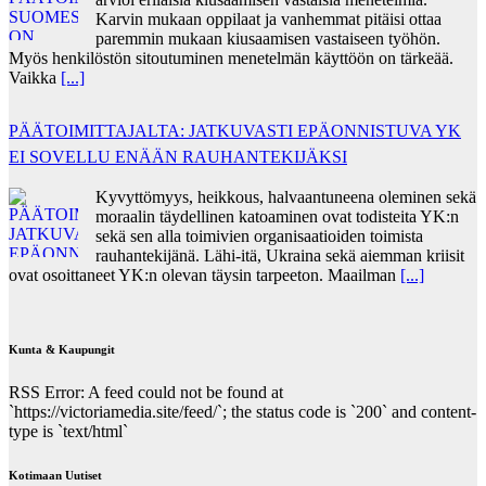
Karvin mukaan oppilaat ja vanhemmat pitäisi ottaa
paremmin mukaan kiusaamisen vastaiseen työhön.
Myös henkilöstön sitoutuminen menetelmän käyttöön on tärkeää.
Vaikka
[...]
PÄÄTOIMITTAJALTA: JATKUVASTI EPÄONNISTUVA YK
EI SOVELLU ENÄÄN RAUHANTEKIJÄKSI
Kyvyttömyys, heikkous, halvaantuneena oleminen sekä
moraalin täydellinen katoaminen ovat todisteita YK:n
sekä sen alla toimivien organisaatioiden toimista
rauhantekijänä. Lähi-itä, Ukraina sekä aiemman kriisit
ovat osoittaneet YK:n olevan täysin tarpeeton. Maailman
[...]
Kunta & Kaupungit
RSS Error: A feed could not be found at
`https://victoriamedia.site/feed/`; the status code is `200` and content-
type is `text/html`
Kotimaan Uutiset