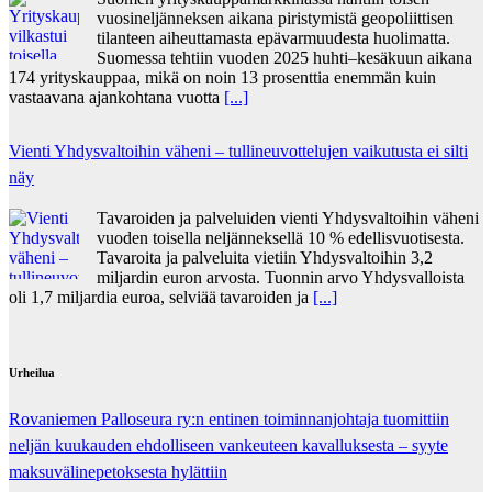
vuosineljänneksen aikana piristymistä geopoliittisen
tilanteen aiheuttamasta epävarmuudesta huolimatta.
Suomessa tehtiin vuoden 2025 huhti–kesäkuun aikana
174 yrityskauppaa, mikä on noin 13 prosenttia enemmän kuin
vastaavana ajankohtana vuotta
[...]
Vienti Yhdysvaltoihin väheni – tullineuvottelujen vaikutusta ei silti
näy
Tavaroiden ja palveluiden vienti Yhdysvaltoihin väheni
vuoden toisella neljänneksellä 10 % edellisvuotisesta.
Tavaroita ja palveluita vietiin Yhdysvaltoihin 3,2
miljardin euron arvosta. Tuonnin arvo Yhdysvalloista
oli 1,7 miljardia euroa, selviää tavaroiden ja
[...]
Urheilua
Rovaniemen Palloseura ry:n entinen toiminnanjohtaja tuo­mit­tiin
neljän kuu­kau­den eh­dol­li­seen van­keu­teen ka­val­luk­ses­ta – syyte
mak­su­vä­li­ne­pe­tok­ses­ta hy­lät­tiin