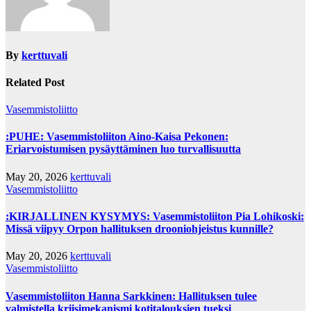
By
kerttuvali
Related Post
Vasemmistoliitto
:PUHE: Vasemmistoliiton Aino-Kaisa Pekonen:
Eriarvoistumisen pysäyttäminen luo turvallisuutta
May 20, 2026
kerttuvali
Vasemmistoliitto
:KIRJALLINEN KYSYMYS: Vasemmistoliiton Pia Lohikoski:
Missä viipyy Orpon hallituksen drooniohjeistus kunnille?
May 20, 2026
kerttuvali
Vasemmistoliitto
Vasemmistoliiton Hanna Sarkkinen: Hallituksen tulee
valmistella kriisimekanismi kotitalouksien tueksi