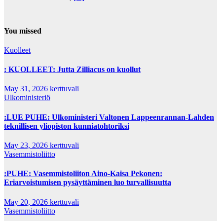
You missed
Kuolleet
: KUOLLEET: Jutta Zilliacus on kuollut
May 31, 2026
kerttuvali
Ulkoministeriö
:LUE PUHE: Ulkoministeri Valtonen Lappeenrannan-Lahden
teknillisen yliopiston kunniatohtoriksi
May 23, 2026
kerttuvali
Vasemmistoliitto
:PUHE: Vasemmistoliiton Aino-Kaisa Pekonen:
Eriarvoistumisen pysäyttäminen luo turvallisuutta
May 20, 2026
kerttuvali
Vasemmistoliitto