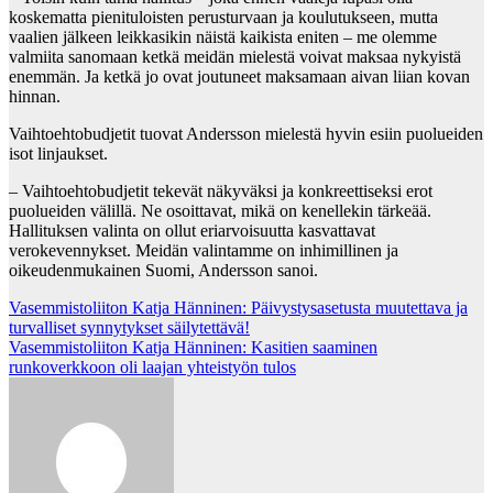
koskematta pienituloisten perusturvaan ja koulutukseen, mutta
vaalien jälkeen leikkasikin näistä kaikista eniten – me olemme
valmiita sanomaan ketkä meidän mielestä voivat maksaa nykyistä
enemmän. Ja ketkä jo ovat joutuneet maksamaan aivan liian kovan
hinnan.
Vaihtoehtobudjetit tuovat Andersson mielestä hyvin esiin puolueiden
isot linjaukset.
– Vaihtoehtobudjetit tekevät näkyväksi ja konkreettiseksi erot
puolueiden välillä. Ne osoittavat, mikä on kenellekin tärkeää.
Hallituksen valinta on ollut eriarvoisuutta kasvattavat
verokevennykset. Meidän valintamme on inhimillinen ja
oikeudenmukainen Suomi, Andersson sanoi.
Post
Vasemmistoliiton Katja Hänninen: Päivystysasetusta muutettava ja
turvalliset synnytykset säilytettävä!
navigation
Vasemmistoliiton Katja Hänninen: Kasitien saaminen
runkoverkkoon oli laajan yhteistyön tulos