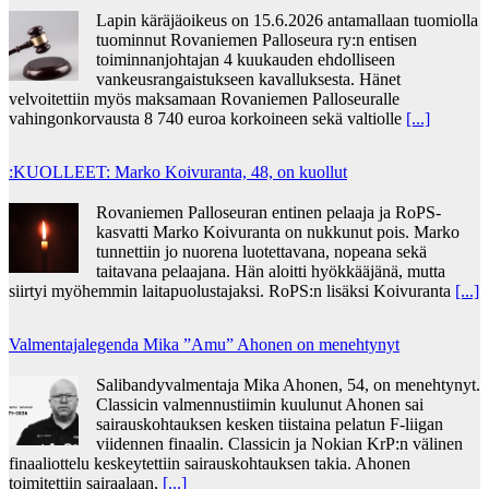
Lapin käräjäoikeus on 15.6.2026 antamallaan tuomiolla
tuominnut Rovaniemen Palloseura ry:n entisen
toiminnanjohtajan 4 kuukauden ehdolliseen
vankeusrangaistukseen kavalluksesta. Hänet
velvoitettiin myös maksamaan Rovaniemen Palloseuralle
vahingonkorvausta 8 740 euroa korkoineen sekä valtiolle
[...]
:KUOLLEET: Marko Koivuranta, 48, on kuollut
Rovaniemen Palloseuran entinen pelaaja ja RoPS-
kasvatti Marko Koivuranta on nukkunut pois. Marko
tunnettiin jo nuorena luotettavana, nopeana sekä
taitavana pelaajana. Hän aloitti hyökkääjänä, mutta
siirtyi myöhemmin laitapuolustajaksi. RoPS:n lisäksi Koivuranta
[...]
Valmentajalegenda Mika ”Amu” Ahonen on menehtynyt
Salibandyvalmentaja Mika Ahonen, 54, on menehtynyt.
Classicin valmennustiimin kuulunut Ahonen sai
sairauskohtauksen kesken tiistaina pelatun F-liigan
viidennen finaalin. Classicin ja Nokian KrP:n välinen
finaaliottelu keskeytettiin sairauskohtauksen takia. Ahonen
toimitettiin sairaalaan,
[...]