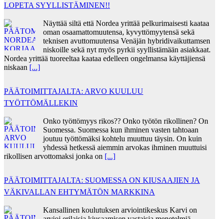
LOPETA SYYLLISTÄMINEN!!
Näyttää siltä että Nordea yrittää pelkurimaisesti kaataa
oman osaamattomuutensa, kyvyttömyytensä sekä
teknisen avuttomuutensa Venäjän hybridivaikuttamsen
niskoille sekä nyt myös pyrkii syyllistämään asiakkaat.
Nordea yrittää tuoreeltaa kaataa edelleen ongelmansa käyttäjiensä
niskaan
[...]
PÄÄTOIMITTAJALTA: ARVO KUULUU
TYÖTTÖMÄLLEKIN
Onko työttömyys rikos?? Onko työtön rikollinen? On
Suomessa. Suomessa kun ihminen vasten tahtoaan
joutuu työttömäksi kohtelu muuttuu täysin. On kuin
yhdessä hetkessä aiemmin arvokas ihminen muuttuisi
rikollisen arvottomaksi jonka on
[...]
PÄÄTOIMITTAJALTA: SUOMESSA ON KIUSAAJIEN JA
VÄKIVALLAN EHTYMÄTÖN MARKKINA
Kansallinen koulutuksen arviointikeskus Karvi on
arvioi erilaisia kiusaamisen vastaisia menetelmiä.