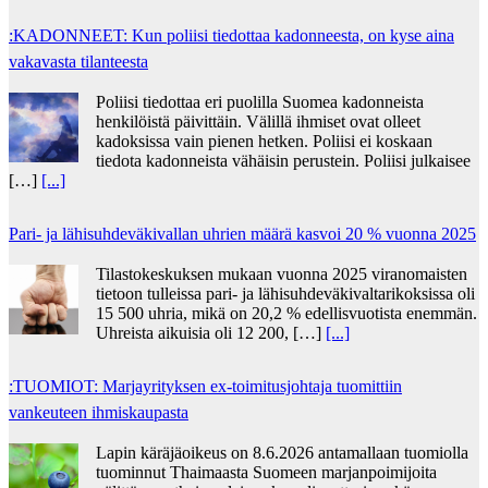
:KADONNEET: Kun poliisi tiedottaa kadonneesta, on kyse aina
vakavasta tilanteesta
Poliisi tiedottaa eri puolilla Suomea kadonneista
henkilöistä päivittäin. Välillä ihmiset ovat olleet
kadoksissa vain pienen hetken. Poliisi ei koskaan
tiedota kadonneista vähäisin perustein. Poliisi julkaisee
[…]
[...]
Pari- ja lähisuhdeväkivallan uhrien määrä kasvoi 20 % vuonna 2025
Tilastokeskuksen mukaan vuonna 2025 viranomaisten
tietoon tulleissa pari- ja lähisuhdeväkivaltarikoksissa oli
15 500 uhria, mikä on 20,2 % edellisvuotista enemmän.
Uhreista aikuisia oli 12 200, […]
[...]
:TUOMIOT: Marjayrityksen ex-toimitusjohtaja tuomittiin
vankeuteen ihmiskaupasta
Lapin käräjäoikeus on 8.6.2026 antamallaan tuomiolla
tuominnut Thaimaasta Suomeen marjanpoimijoita