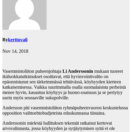
By
kerttuvali
Nov 14, 2018
Vasemmistoliiton puheenjohtaja
Li Anderssonin
mukaan tuoreet
ikäluokkatutkimukset osoittavat, että hyvinvointivaltio on
epäonnistunut sen tärkeimmässä tehtävässä, köyhyyden kierteen
katkaisemisessa. Vaikka suurimmalla osalla suomalaisista perheistä
menee hyvin, kasautuu köyhyys ja huono-osaisuus ja se periytyy
usein myös seuraaville sukupolville.
Andersson piti vasemmistoliiton ryhmäpuheenvuoron keskustelussa
opposition vaihtoehtobudjeteista eduskunnassa tiistaina.
Anderssonin mielestä hallituksen tekemät ratkaisut kertovat
arvovalinnasta, jossa köyhyyden ja syrjäytymisen syitä ei ole