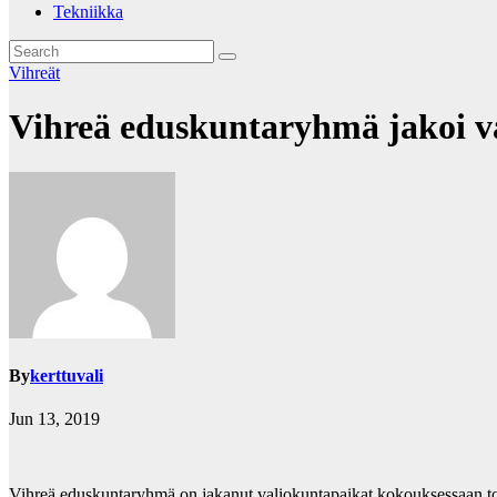
Tekniikka
Vihreät
Vihreä eduskuntaryhmä jakoi v
By
kerttuvali
Jun 13, 2019
Vihreä eduskuntaryhmä on jakanut valiokuntapaikat kokouksessaan to