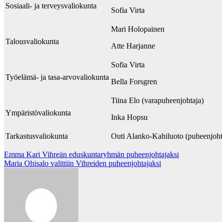
Sosiaali- ja terveysvaliokunta
Sofia Virta
Mari Holopainen
Talousvaliokunta
Atte Harjanne
Sofia Virta
Työelämä- ja tasa-arvovaliokunta
Bella Forsgren
Tiina Elo (varapuheenjohtaja)
Ympäristövaliokunta
Inka Hopsu
Tarkastusvaliokunta
Outi Alanko-Kahiluoto (puheenjoht
Post
Emma Kari Vihreän eduskuntaryhmän puheenjohtajaksi
Maria Ohisalo valittiin Vihreiden puheenjohtajaksi
navigation