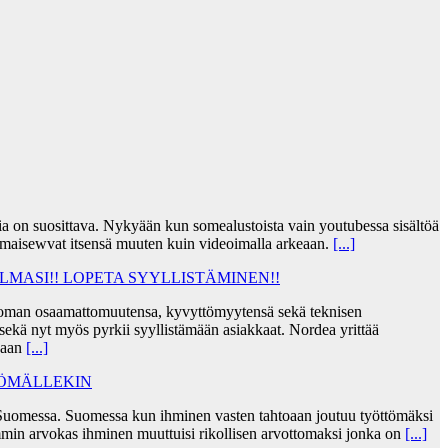
jia on suosittava. Nykyään kun somealustoista vain youtubessa sisältöä
lmaisewvat itsensä muuten kuin videoimalla arkeaan.
[...]
MASI!! LOPETA SYYLLISTÄMINEN!!
taa oman osaamattomuutensa, kyvyttömyytensä sekä teknisen
ekä nyt myös pyrkii syyllistämään asiakkaat. Nordea yrittää
skaan
[...]
TÖMÄLLEKIN
Suomessa. Suomessa kun ihminen vasten tahtoaan joutuu työttömäksi
min arvokas ihminen muuttuisi rikollisen arvottomaksi jonka on
[...]