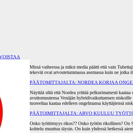
RVOISTAA
Missä vaiheessa ja miksi media päätti että vain Tubetta
tekevät ovat arvostetummassa asemassa kuin ne jotka i
PÄÄTOMITTAJALTA: NORDEA KORJAA ONGEL
Näyttää siltä että Nordea yrittää pelkurimaisesti kaa
avuttomuutensa Venäjän hybridivaikuttamsen niskoille s
tuoreeltaa kaataa edelleen ongelmansa käyttäjiensä ni
PÄÄTOIMITTAJALTA: ARVO KUULUU TYÖT
Onko työttömyys rikos?? Onko työtön rikollinen? On 
kohtelu muuttuu täysin. On kuin yhdessä hetkessä aiem