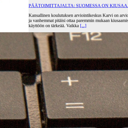
PÄÄTOIMITTAJALTA: SUOMESSA ON KIUSA
Kansallinen koulutuksen arviointikeskus Karvi on arvio
ja vanhemmat pitäisi ottaa paremmin mukaan kiusaami
käyttöön on tärkeää. Vaikka
[...]