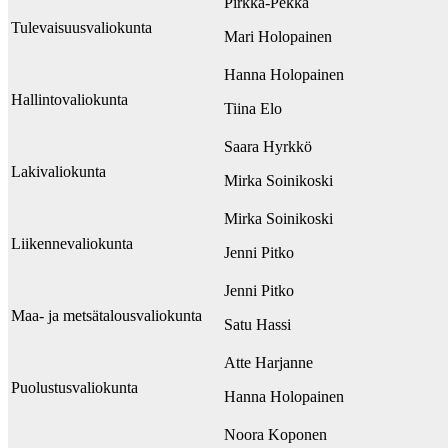
Pirkka-Pekka
Tulevaisuusvaliokunta
Mari Holopainen
Hanna Holopainen
Hallintovaliokunta
Tiina Elo
Saara Hyrkkö
Lakivaliokunta
Mirka Soinikoski
Mirka Soinikoski
Liikennevaliokunta
Jenni Pitko
Jenni Pitko
Maa- ja metsätalousvaliokunta
Satu Hassi
Atte Harjanne
Puolustusvaliokunta
Hanna Holopainen
Noora Koponen