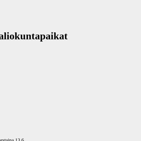
aliokuntapaikat
rstaina 13.6.