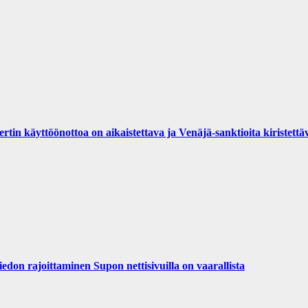
yttöönottoa on aikaistettava ja Venäjä-sanktioita kiristettä
iedon rajoittaminen Supon nettisivuilla on vaarallista