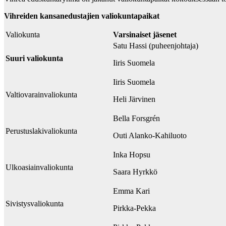
Vihreiden kansanedustajien valiokuntapaikat
Valiokunta
Varsinaiset jäsenet
Satu Hassi (puheenjohtaja)
Suuri valiokunta
Iiris Suomela
Iiris Suomela
Valtiovarainvaliokunta
Heli Järvinen
Bella Forsgrén
Perustuslakivaliokunta
Outi Alanko-Kahiluoto
Inka Hopsu
Ulkoasiainvaliokunta
Saara Hyrkkö
Emma Kari
Sivistysvaliokunta
Pirkka-Pekka