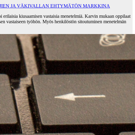
AJIEN JA VÄKIVALLAN EHTYMÄTÖN MARKKINA
i erilaisia kiusaamisen vastaisia menetelmiä. Karvin mukaan oppilaat
sen vastaiseen työhön. Myös henkilöstön sitoutuminen menetelmän