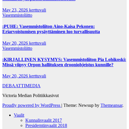
May 23, 2026
kerttuvali
Vasemmistoliitto
:PUHE: Vasemmistoliiton Aino-Kaisa Pekonen:
Eriarvoistumisen pysäyttäminen luo turvallisuutta
May 20, 2026
kerttuvali
Vasemmistoliitto
:KIRJALLINEN KYSYMYS: Vasemmistoliiton Pia Lohikoski:
Missä viipyy Orpon hallituksen drooniohjeistus kunnille?
May 20, 2026
kerttuvali
DEBAATTIMEDIA
Victoria Median Politiikkasivut
Proudly powered by WordPress
|
Theme: Newsup by
Themeansar
.
Vaalit
Kunnalisvaalit 2017
Presiderntinvaalit 2018