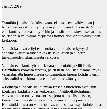
Jan 17, 2019
Tyttöihin ja naisiin kohdistuvaan seksuaaliseen väkivaltaan ja
häirintään on vihdoin ryhdyttävä puuttumaan tehokkaasti. Vihreä
eduskuntaryhmä vaatii tyttöihin ja naisiin kohdistuvan seksuaalisen
häirinnän ja väkivallan torjuntaa Suomen sisäisen turvallisuuden
keskiöön.
Vihreät kantavat erityisesti huolta viranomaisten kyvystä
ennaltaehkäistä ja tutkia rikoksia sekä lasten ja nuorten
turvallisuuden takaamisesta verkossa.
Vihreän eduskuntaryhmän 1. varapuheenjohtaja
Olli-Poika
Parviainen
korostaa tarvetta, paitsi lisätä poliisien määrää, myös
varmistaa että lisäresursseja kohdennetaan lapsiin kohdistuvaan
seksuaalirikostutkintaan ja ennaltaehkäisevään työhön.
– Poliiseja tulee olla siellä, missä lapset ja nuoretkin ovat, niin
kouluissa, kaduilla kuin verkossakin. Nettipoliisitoiminnan
vahvistaminen on avainasemassa, jotta nettisaalistamiseen,
kiusaamiseen ja vihapuheeseen voidaan puuttua paremmin.
Rikostutkinnassa on varmistettava, että lisäresursseja kohdennetaan
lapsiin kohdistuvien seksuaalirikosten paljastamiseen,