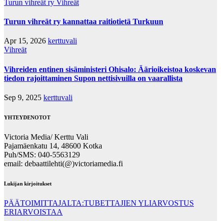
Turun vihreät ry
Vihreät
Turun vihreät ry kannattaa raitiotietä Turkuun
Apr 15, 2026
kerttuvali
Vihreät
Vihreiden entinen sisäministeri Ohisalo: Äärioikeistoa koskevan
tiedon rajoittaminen Supon nettisivuilla on vaarallista
Sep 9, 2025
kerttuvali
YHTEYDENOTOT
Victoria Media/ Kerttu Vali
Pajamäenkatu 14, 48600 Kotka
Puh/SMS: 040-5563129
email: debaattilehti(@)victoriamedia.fi
Lukijan kirjoitukset
PÄÄTOIMITTAJALTA:TUBETTAJIEN YLIARVOSTUS
ERIARVOISTAA