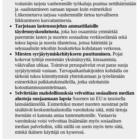
voitaisiin tarjota vanhemmille työkaluja puuttua nettihäirintään
ja -saalistamiseen samaan tapaan kuin esimerkiksi
Liikenneturva tarjoaa vanhemmille tietoa turvalliseen
liikkumiseen kasvattamisesta.
Tarjotaan lastensuojelun ammattilaisille
täydennyskoulutusta
, joka luo osaamista ymmärtää
paremmin lasten ja nuorten sosiaalista verkkoelämää sekä
tukea lapsia ja nuoria tilanteissa, joissa häirintää ja
seksuaalisiin tekoihin houkuttelua kohdataan verkossa.
Miesten syrjäytymiskehitykseen puuttuminen.
Pojat
kokevat tyttöjä enemmän yksinäisyyttä, kiusaamista,
väkivallan uhkaa. Toimivat peruspalvelut ovat paras suoja
syrjäytymistä vastaan. Turvapaikanhakijoiden kohdalla on
tärkeää tukea kiinnittymistä yhteiskuntaan ja työelämään
esimerkiksi palkkatukimalleilla, jotka sidottaisiin
kotouttamissuunnitelmaan.
Selvitetään mahdollisuuksia velvoittaa sosiaalisen median
alustoja suojaamaan lapsia
Suomen tai EU:n tasoisella
lainsäädännöllä. Esimerkiksi monet nuorten suosimat pelit
sisältävät keskustelualustoilla varoituksia siitä, mitä tietoja
itsestään ei kannata antaa tuntemattomille. Vastaavia
varoituksia voisi velvoittaa lisäämään myös sosiaalisen
median palveluihin, sillä näillä on usein myös tieto siitä,
minkä ikäinen käyttäjä on kyseessä.