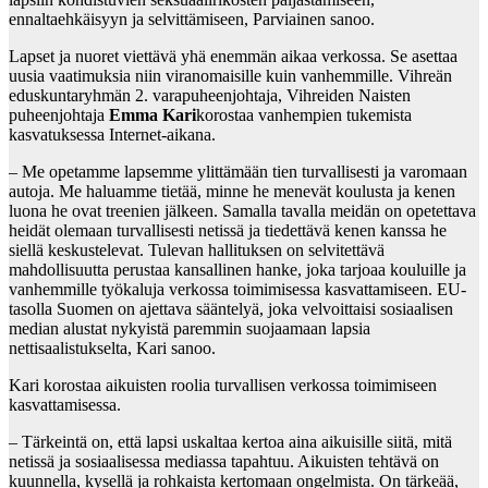
ennaltaehkäisyyn ja selvittämiseen, Parviainen sanoo.
Lapset ja nuoret viettävä yhä enemmän aikaa verkossa. Se asettaa
uusia vaatimuksia niin viranomaisille kuin vanhemmille. Vihreän
eduskuntaryhmän 2. varapuheenjohtaja, Vihreiden Naisten
puheenjohtaja
Emma Kari
korostaa vanhempien tukemista
kasvatuksessa Internet-aikana.
– Me opetamme lapsemme ylittämään tien turvallisesti ja varomaan
autoja. Me haluamme tietää, minne he menevät koulusta ja kenen
luona he ovat treenien jälkeen. Samalla tavalla meidän on opetettava
heidät olemaan turvallisesti netissä ja tiedettävä kenen kanssa he
siellä keskustelevat. Tulevan hallituksen on selvitettävä
mahdollisuutta perustaa kansallinen hanke, joka tarjoaa kouluille ja
vanhemmille työkaluja verkossa toimimisessa kasvattamiseen. EU-
tasolla Suomen on ajettava sääntelyä, joka velvoittaisi sosiaalisen
median alustat nykyistä paremmin suojaamaan lapsia
nettisaalistukselta, Kari sanoo.
Kari korostaa aikuisten roolia turvallisen verkossa toimimiseen
kasvattamisessa.
– Tärkeintä on, että lapsi uskaltaa kertoa aina aikuisille siitä, mitä
netissä ja sosiaalisessa mediassa tapahtuu. Aikuisten tehtävä on
kuunnella, kysellä ja rohkaista kertomaan ongelmista. On tärkeää,