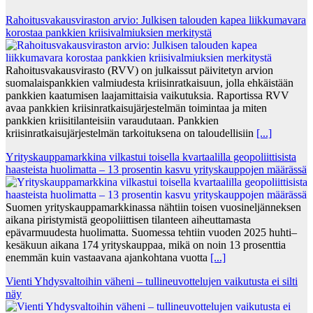
Rahoitusvakausviraston arvio: Julkisen talouden kapea liikkumavara
korostaa pankkien kriisivalmiuksien merkitystä
Rahoitusvakausvirasto (RVV) on julkaissut päivitetyn arvion
suomalaispankkien valmiudesta kriisinratkaisuun, jolla ehkäistään
pankkien kaatumisen laajamittaisia vaikutuksia. Raportissa RVV
avaa pankkien kriisinratkaisujärjestelmän toimintaa ja miten
pankkien kriisitilanteisiin varaudutaan. Pankkien
kriisinratkaisujärjestelmän tarkoituksena on taloudellisiin
[...]
Yrityskauppamarkkina vilkastui toisella kvartaalilla geopoliittisista
haasteista huolimatta – 13 prosentin kasvu yrityskauppojen määrässä
Suomen yrityskauppamarkkinassa nähtiin toisen vuosineljänneksen
aikana piristymistä geopoliittisen tilanteen aiheuttamasta
epävarmuudesta huolimatta. Suomessa tehtiin vuoden 2025 huhti–
kesäkuun aikana 174 yrityskauppaa, mikä on noin 13 prosenttia
enemmän kuin vastaavana ajankohtana vuotta
[...]
Vienti Yhdysvaltoihin väheni – tullineuvottelujen vaikutusta ei silti
näy