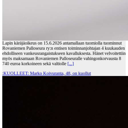
Lapin käräjäoikeus on 15.6.2026 antamallaan tuomiolla tuominnut
Rovaniemen Palloseura ry:n entisen toiminnanjohtajan 4 kuukauden
ehdolliseen vankeusrangaistukseen kavalluksesta. Hänet velvoitettiin
myös maksamaan Rovaniemen Palloseuralle vahingonkorvausta 8
740 euroa korkoineen sekä valtiolle
[...]
:KUOLLEET: Marko Koivuranta, 48, on kuollut