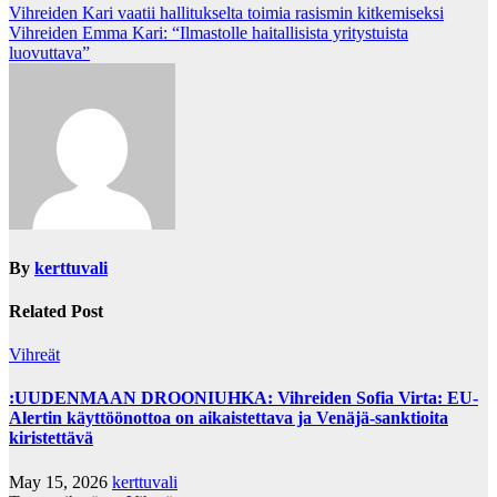
Post
Vihreiden Kari vaatii hallitukselta toimia rasismin kitkemiseksi
Vihreiden Emma Kari: “Ilmastolle haitallisista yritystuista
navigation
luovuttava”
By
kerttuvali
Related Post
Vihreät
:UUDENMAAN DROONIUHKA: Vihreiden Sofia Virta: EU-
Alertin käyttöönottoa on aikaistettava ja Venäjä-sanktioita
kiristettävä
May 15, 2026
kerttuvali