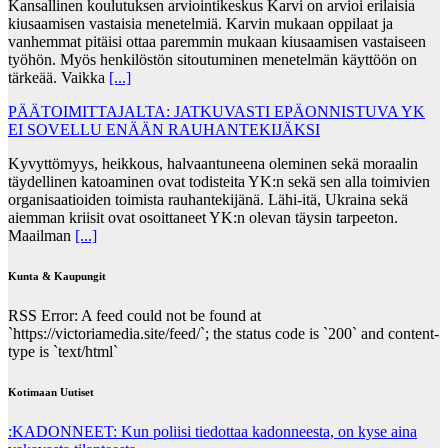
Kansallinen koulutuksen arviointikeskus Karvi on arvioi erilaisia
kiusaamisen vastaisia menetelmiä. Karvin mukaan oppilaat ja
vanhemmat pitäisi ottaa paremmin mukaan kiusaamisen vastaiseen
työhön. Myös henkilöstön sitoutuminen menetelmän käyttöön on
tärkeää. Vaikka
[...]
PÄÄTOIMITTAJALTA: JATKUVASTI EPÄONNISTUVA YK
EI SOVELLU ENÄÄN RAUHANTEKIJÄKSI
Kyvyttömyys, heikkous, halvaantuneena oleminen sekä moraalin
täydellinen katoaminen ovat todisteita YK:n sekä sen alla toimivien
organisaatioiden toimista rauhantekijänä. Lähi-itä, Ukraina sekä
aiemman kriisit ovat osoittaneet YK:n olevan täysin tarpeeton.
Maailman
[...]
Kunta & Kaupungit
RSS Error: A feed could not be found at
`https://victoriamedia.site/feed/`; the status code is `200` and content-
type is `text/html`
Kotimaan Uutiset
:KADONNEET: Kun poliisi tiedottaa kadonneesta, on kyse aina