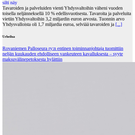
Tavaroiden ja palveluiden vienti Yhdysvaltoihin väheni vuoden
toisella neljänneksellä 10 % edellisvuotisesta. Tavaroita ja palveluita
vietiin Yhdysvaltoihin 3,2 miljardin euron arvosta. Tuonnin arvo
Yhdysvalloista oli 1,7 miljardia euroa, selviää tavaroiden ja
[...]
Urheilua
Rovaniemen Palloseura ry:n entinen toiminnanjohtaja tuo­mit­tiin
neljän kuu­kau­den eh­dol­li­seen van­keu­teen ka­val­luk­ses­ta – syyte
mak­su­vä­li­ne­pe­tok­ses­ta hy­lät­tiin