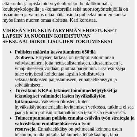
että koulu- ja opiskeluterveydenhuollon henkilökunnalla,
koulupsykologeilla ja -kuraattoreilla sekä nuorisotyöntekijöillä on
osaaminen ja valmius ottaa näitä asioita puheeksi nuorten kanssa
myös ilman nuoren omaa aloitetta, Kari korostaa.
VIHREÄN EDUSKUNTARYHMÄN EHDOTUKSET
LAPSIIN JA NUORIIN KOHDISTUVAN
SEKSUAALIRIKOLLISUUDEN TORJUMISEKSI
Poliisien määrän kasvattaminen 650:llä
7850:een.
Erityisen tärkeää on nettipoliisitoiminnan
vahvistaminen, jotta nettisaalistamiseen, kiusaamiseen ja
vihapuheeseen voidaan puuttua paremmin. Lisäresursseja
tulee erityisesti kohdentaa lapsiin kohdistuvien
seksuaalirikosten paljastamiseen, ennaltaehkäisyyn ja
selvittämiseen.
Turvataan KRP:n tekniset toimintaedellytykset ja
teknologiset valmiudet lasten hyväksikäytön
tutkinnassa.
Vakavien rikosten, kuten
hyväksikäyttömateriaalin levittämisen verkossa, tutkinta ei saa
jäädä kiinni poliisin riittämättömistä teknisistä resursseista.
Toimeenpannaan poliisin ennalta estävän työn strategia ja
vahvistetaan ennaltaehkäisevän työn
resursseja.
Ennaltaehkäisy on pehmeänä keinona usein
hitaampi, mutta pitkällä tähtäimellä tehokkaampi, tapa