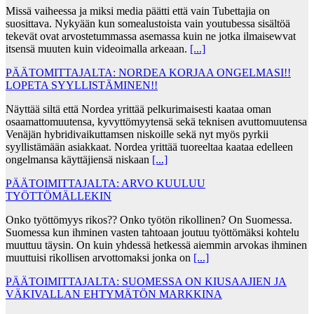
Missä vaiheessa ja miksi media päätti että vain Tubettajia on
suosittava. Nykyään kun somealustoista vain youtubessa sisältöä
tekevät ovat arvostetummassa asemassa kuin ne jotka ilmaisewvat
itsensä muuten kuin videoimalla arkeaan.
[...]
PÄÄTOMITTAJALTA: NORDEA KORJAA ONGELMASI!!
LOPETA SYYLLISTÄMINEN!!
Näyttää siltä että Nordea yrittää pelkurimaisesti kaataa oman
osaamattomuutensa, kyvyttömyytensä sekä teknisen avuttomuutensa
Venäjän hybridivaikuttamsen niskoille sekä nyt myös pyrkii
syyllistämään asiakkaat. Nordea yrittää tuoreeltaa kaataa edelleen
ongelmansa käyttäjiensä niskaan
[...]
PÄÄTOIMITTAJALTA: ARVO KUULUU
TYÖTTÖMÄLLEKIN
Onko työttömyys rikos?? Onko työtön rikollinen? On Suomessa.
Suomessa kun ihminen vasten tahtoaan joutuu työttömäksi kohtelu
muuttuu täysin. On kuin yhdessä hetkessä aiemmin arvokas ihminen
muuttuisi rikollisen arvottomaksi jonka on
[...]
PÄÄTOIMITTAJALTA: SUOMESSA ON KIUSAAJIEN JA
VÄKIVALLAN EHTYMÄTÖN MARKKINA