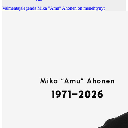
Valmentajalegenda Mika ”Amu” Ahonen on menehtynyt