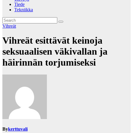
Tiede
Tekniikka
Vihreät
Vihreät esittävät keinoja
seksuaalisen väkivallan ja
häirinnän torjumiseksi
By
kerttuvali