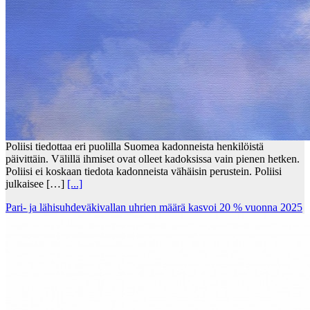
Poliisi tiedottaa eri puolilla Suomea kadonneista henkilöistä
päivittäin. Välillä ihmiset ovat olleet kadoksissa vain pienen hetken.
Poliisi ei koskaan tiedota kadonneista vähäisin perustein. Poliisi
julkaisee […]
[...]
Pari- ja lähisuhdeväkivallan uhrien määrä kasvoi 20 % vuonna 2025