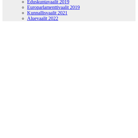
Eduskuntavaalit 2019
Europarlamenttivaalit 2019
Kunnallisvaalit 2021
Aluevaalit 2022