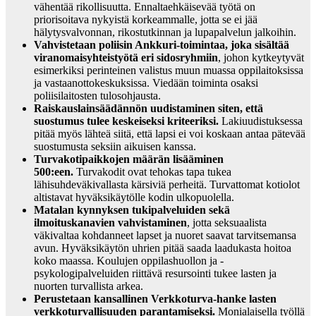
vähentää rikollisuutta. Ennaltaehkäisevää työtä on
priorisoitava nykyistä korkeammalle, jotta se ei jää
hälytysvalvonnan, rikostutkinnan ja lupapalvelun jalkoihin.
Vahvistetaan poliisin Ankkuri-toimintaa, joka sisältää
viranomaisyhteistyötä eri sidosryhmiin
, johon kytkeytyvät
esimerkiksi perinteinen valistus muun muassa oppilaitoksissa
ja vastaanottokeskuksissa. Viedään toiminta osaksi
poliisilaitosten tulosohjausta.
Raiskauslainsäädännön uudistaminen siten, että
suostumus tulee keskeiseksi kriteeriksi.
Lakiuudistuksessa
pitää myös lähteä siitä, että lapsi ei voi koskaan antaa pätevää
suostumusta seksiin aikuisen kanssa.
Turvakotipaikkojen määrän lisääminen
500:een.
Turvakodit ovat tehokas tapa tukea
lähisuhdeväkivallasta kärsiviä perheitä. Turvattomat kotiolot
altistavat hyväksikäytölle kodin ulkopuolella.
Matalan kynnyksen tukipalveluiden sekä
ilmoituskanavien vahvistaminen
, jotta seksuaalista
väkivaltaa kohdanneet lapset ja nuoret saavat tarvitsemansa
avun. Hyväksikäytön uhrien pitää saada laadukasta hoitoa
koko maassa. Koulujen oppilashuollon ja -
psykologipalveluiden riittävä resursointi tukee lasten ja
nuorten turvallista arkea.
Perustetaan kansallinen Verkkoturva-hanke lasten
verkkoturvallisuuden parantamiseksi.
Monialaisella työllä