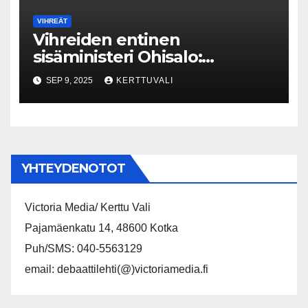
VIHREÄT
Vihreiden entinen
sisäministeri Ohisalo:
Äärioikeistoa koskevan tiedon
SEP 9, 2025
KERTTUVALI
rajoittaminen Supon
nettisivuilla on vaarallista
YHTEYDENOTOT
Victoria Media/ Kerttu Vali
Pajamäenkatu 14, 48600 Kotka
Puh/SMS: 040-5563129
email: debaattilehti(@)victoriamedia.fi