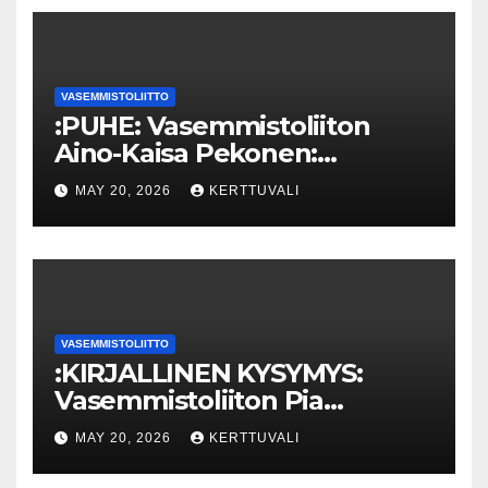
VASEMMISTOLIITTO
:PUHE: Vasemmistoliiton
Aino-Kaisa Pekonen:
Eriarvoistumisen
MAY 20, 2026
KERTTUVALI
pysäyttäminen luo
turvallisuutta
VASEMMISTOLIITTO
:KIRJALLINEN KYSYMYS:
Vasemmistoliiton Pia
Lohikoski: Missä viipyy Orpon
MAY 20, 2026
KERTTUVALI
hallituksen drooniohjeistus
kunnille?