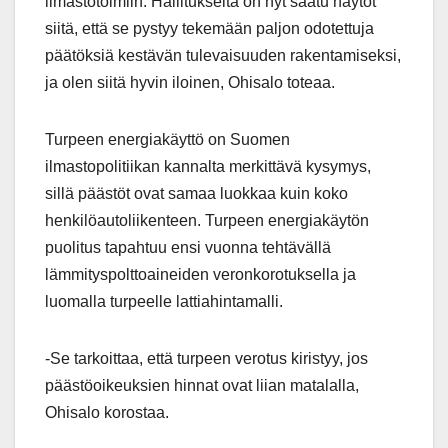
ilmastotoimiin. Hallitukselta on nyt saatu näytöt
siitä, että se pystyy tekemään paljon odotettuja
päätöksiä kestävän tulevaisuuden rakentamiseksi,
ja olen siitä hyvin iloinen, Ohisalo toteaa.
Turpeen energiakäyttö on Suomen
ilmastopolitiikan kannalta merkittävä kysymys,
sillä päästöt ovat samaa luokkaa kuin koko
henkilöautoliikenteen. Turpeen energiakäytön
puolitus tapahtuu ensi vuonna tehtävällä
lämmityspolttoaineiden veronkorotuksella ja
luomalla turpeelle lattiahintamalli.
-Se tarkoittaa, että turpeen verotus kiristyy, jos
päästöoikeuksien hinnat ovat liian matalalla,
Ohisalo korostaa.