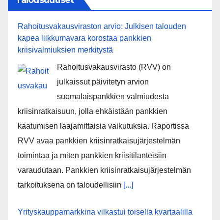
Talousuutiset
Rahoitusvakausviraston arvio: Julkisen talouden
kapea liikkumavara korostaa pankkien
kriisivalmiuksien merkitystä
Rahoitusvakausvirasto (RVV) on
julkaissut päivitetyn arvion
suomalaispankkien valmiudesta
kriisinratkaisuun, jolla ehkäistään pankkien
kaatumisen laajamittaisia vaikutuksia. Raportissa
RVV avaa pankkien kriisinratkaisujärjestelmän
toimintaa ja miten pankkien kriisitilanteisiin
varaudutaan. Pankkien kriisinratkaisujärjestelmän
tarkoituksena on taloudellisiin
[...]
Yrityskauppamarkkina vilkastui toisella kvartaalilla