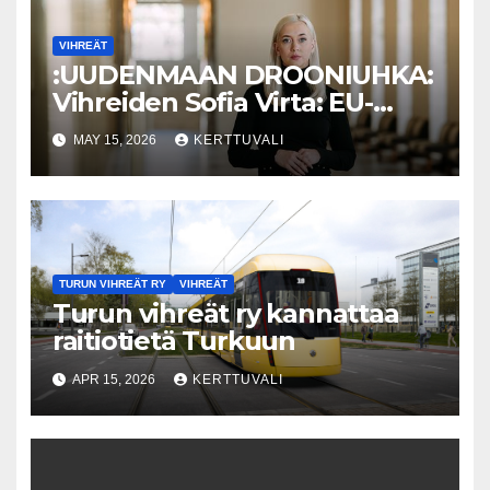
VIHREÄT
:UUDENMAAN DROONIUHKA:
Vihreiden Sofia Virta: EU-
Alertin käyttöönottoa on
MAY 15, 2026
KERTTUVALI
aikaistettava ja Venäjä-
sanktioita kiristettävä
TURUN VIHREÄT RY
VIHREÄT
Turun vihreät ry kannattaa
raitiotietä Turkuun
APR 15, 2026
KERTTUVALI