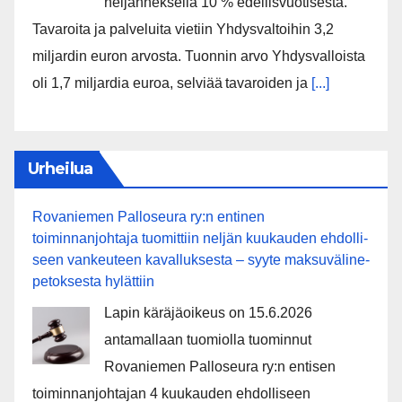
neljänneksellä 10 % edellisvuotisesta.
Tavaroita ja palveluita vietiin Yhdysvaltoihin 3,2
miljardin euron arvosta. Tuonnin arvo Yhdysvalloista
oli 1,7 miljardia euroa, selviää tavaroiden ja
[...]
Urheilua
Rovaniemen Palloseura ry:n entinen
toiminnanjohtaja tuo­mit­tiin neljän kuu­kau­den eh­dol­li­
seen van­keu­teen ka­val­luk­ses­ta – syyte mak­su­vä­li­ne­
pe­tok­ses­ta hy­lät­tiin
Lapin käräjäoikeus on 15.6.2026
antamallaan tuomiolla tuominnut
Rovaniemen Palloseura ry:n entisen
toiminnanjohtajan 4 kuukauden ehdolliseen