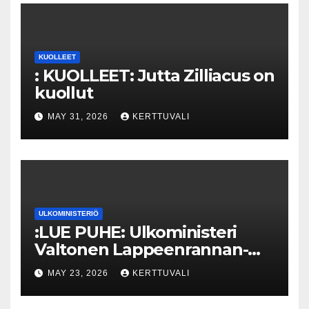
KUOLLEET
: KUOLLEET: Jutta Zilliacus on
kuollut
MAY 31, 2026
KERTTUVALI
ULKOMINISTERIÖ
:LUE PUHE: Ulkoministeri
Valtonen Lappeenrannan-
Lahden teknillisen yliopiston
MAY 23, 2026
KERTTUVALI
kunniatohtoriksi