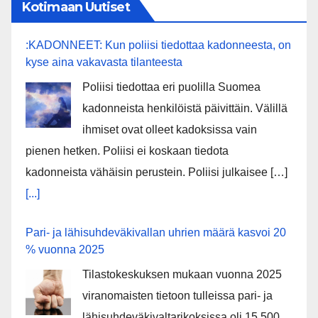
Kotimaan Uutiset
:KADONNEET: Kun poliisi tiedottaa kadonneesta, on
kyse aina vakavasta tilanteesta
Poliisi tiedottaa eri puolilla Suomea
kadonneista henkilöistä päivittäin. Välillä
ihmiset ovat olleet kadoksissa vain
pienen hetken. Poliisi ei koskaan tiedota
kadonneista vähäisin perustein. Poliisi julkaisee […]
[...]
Pari- ja lähisuhdeväkivallan uhrien määrä kasvoi 20
% vuonna 2025
Tilastokeskuksen mukaan vuonna 2025
viranomaisten tietoon tulleissa pari- ja
lähisuhdeväkivaltarikoksissa oli 15 500