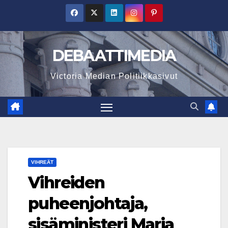
Skip
to
content
DEBAATTIMEDIA
Victoria Median Politiikkasivut
VIHREÄT
Vihreiden
puheenjohtaja,
sisäministeri Maria