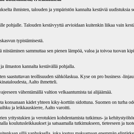
ukselta ihmisten, talouden ja ympäristön kannalta kestäviä uudistuksia
e pohjalle. Talouden kestävyyttä arvioidaan kuitenkin liikaa vain kest
uskasvun typistämisestä.
tä niistäminen sammuttaa sen pienen lämpöä, valoa ja toivoa tuovan kip
a ilmaston kannalta kestävällä pohjalla.
iten saastuttavan teollisuuden sähkölaskua. Kyse on pro business -linjau
inataloudesta, Aalto ihmetteli.
vajeeseen vähentämällä valtion velkaantumista tai alijäämää.
a konsanaan kädet yhteen kiky-korttiin sidottuna. Suomen on turha odo
hku ja leikkauskierre, Aalto varoitti.
ien yritystukien ja verotukien kohdentamista tutkimus- ja kehitystyöh
la koulutusleikkaukset ja satsaamalla tutkimukseen, tieteeseen ja tuot
itenkaan sillä vanhuksella, joka joutuu maksamaan enemmän elintärkeis