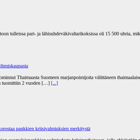
n tulleissa pari- ja lähisuhdeväkivaltarikoksissa oli 15 500 uhria, mi
 ihmiskaupasta
uominnut Thaimaasta Suomeen marjanpoimijoita välittäneen thaimaalaise
ja tuomittiin 2 vuoden […]
[...]
orostaa pankkien kriisivalmiuksien merkitystä