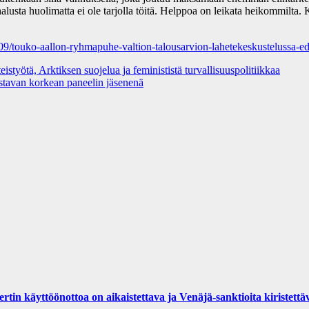
halusta huolimatta ei ole tarjolla töitä. Helppoa on leikata heikommilta. 
16/09/touko-aallon-ryhmapuhe-valtion-talousarvion-lahetekeskustelussa
istyötä, Arktiksen suojelua ja feminististä turvallisuuspolitiikkaa
tavan korkean paneelin jäsenenä
yttöönottoa on aikaistettava ja Venäjä-sanktioita kiristettä