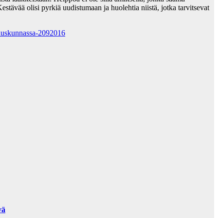
Kestävää olisi pyrkiä uudistumaan ja huolehtia niistä, jotka tarvitsevat
-eduskunnassa-2092016
vä