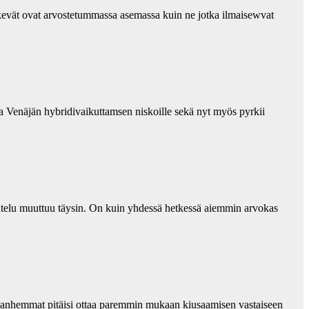
tekevät ovat arvostetummassa asemassa kuin ne jotka ilmaisewvat
a Venäjän hybridivaikuttamsen niskoille sekä nyt myös pyrkii
telu muuttuu täysin. On kuin yhdessä hetkessä aiemmin arvokas
a vanhemmat pitäisi ottaa paremmin mukaan kiusaamisen vastaiseen