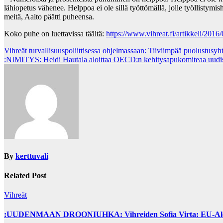
lähiopetus vähenee. Helppoa ei ole sillä työttömällä, jolle työllistymis
meitä, Aalto päätti puheensa.
Koko puhe on luettavissa täältä:
https://www.vihreat.fi/artikkeli/20
Post
Vihreät turvallisuuspoliittisessa ohjelmassaan: Tiiviimpää puolustusyhte
:NIMITYS: Heidi Hautala aloittaa OECD:n kehitysapukomiteaa uudis
navigation
By
kerttuvali
Related Post
Vihreät
:UUDENMAAN DROONIUHKA: Vihreiden Sofia Virta: EU-Alertin kä