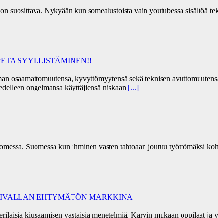
ia on suosittava. Nykyään kun somealustoista vain youtubessa sisältöä 
ETA SYYLLISTÄMINEN!!
a oman osaamattomuutensa, kyvyttömyytensä sekä teknisen avuttomuutens
a edelleen ongelmansa käyttäjiensä niskaan
[...]
omessa. Suomessa kun ihminen vasten tahtoaan joutuu työttömäksi koh
ÄKIVALLAN EHTYMÄTÖN MARKKINA
 erilaisia kiusaamisen vastaisia menetelmiä. Karvin mukaan oppilaat j