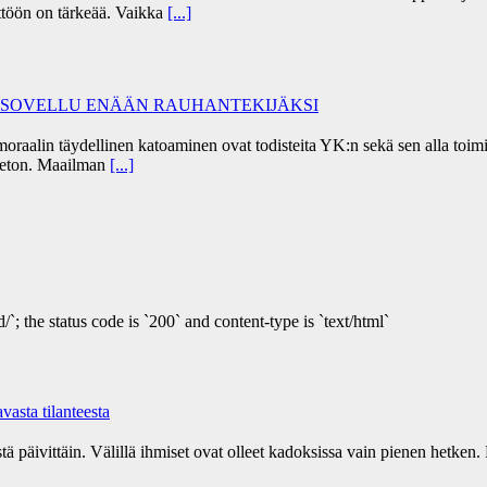
töön on tärkeää. Vaikka
[...]
I SOVELLU ENÄÄN RAUHANTEKIJÄKSI
alin täydellinen katoaminen ovat todisteita YK:n sekä sen alla toimiv
peeton. Maailman
[...]
/`; the status code is `200` and content-type is `text/html`
asta tilanteesta
tä päivittäin. Välillä ihmiset ovat olleet kadoksissa vain pienen hetken. 