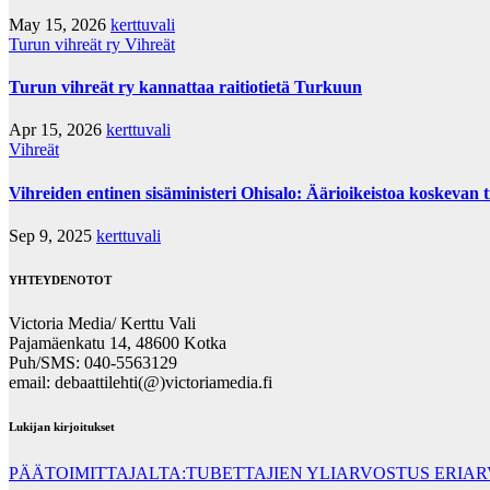
May 15, 2026
kerttuvali
Turun vihreät ry
Vihreät
Turun vihreät ry kannattaa raitiotietä Turkuun
Apr 15, 2026
kerttuvali
Vihreät
Vihreiden entinen sisäministeri Ohisalo: Äärioikeistoa koskevan t
Sep 9, 2025
kerttuvali
YHTEYDENOTOT
Victoria Media/ Kerttu Vali
Pajamäenkatu 14, 48600 Kotka
Puh/SMS: 040-5563129
email: debaattilehti(@)victoriamedia.fi
Lukijan kirjoitukset
PÄÄTOIMITTAJALTA:TUBETTAJIEN YLIARVOSTUS ERIA