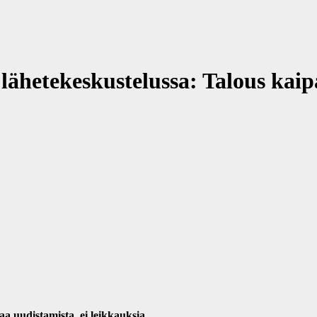
lähetekeskustelussa: Talous kaip
a uudistamista, ei leikkauksia