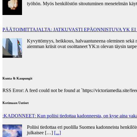
työhön. Myös henkilöstön sitoutuminen menetelmän käyt
PÄÄTOIMITTAJALTA: JATKUVASTI EPÄONNISTUVA YK E
Kyvyttömyys, heikkous, halvaantuneena oleminen sekä mora
aiemman kriisit ovat osoittaneet YK:n olevan täysin tar
Kunta & Kaupungit
RSS Error: A feed could not be found at `https://victoriamedia.site/feed
Kotimaan Uutiset
:KADONNEET: Kun poliisi tiedottaa kadonneesta, on kyse aina vakav
Poliisi tiedottaa eri puolilla Suomea kadonneista henkilöis
julkaisee […]
[...]