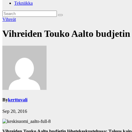
Tekniikka
Vihreät
Vihreiden Touko Aalto budjetin 
By
kerttuvali
Sep 20, 2016
Vihreiden Touko Aalto budjetin lähetekeskustelussa: Talous kaipa