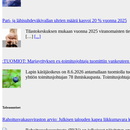
Pari- ja lähisuhdeväkivallan uhrien määrä kasvoi 20 % vuonna 2025
Tilastokeskuksen mukaan vuonna 2025 viranomaisten tietoo
[…]
[...]
:TUOMIOT: Marjayrityksen ex-toimitusjohtaja tuomittiin vankeuteen
Lapin käräjäoikeus on 8.6.2026 antamallaan tuomiolla t
yhtiön toimitusjohtajan 78 ihmiskaupasta. Toimitusjohta
Talousuutiset
Rahoitusvakausviraston arvio: Julkisen talouden kapea liikkumavara k