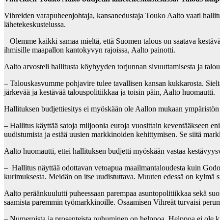
Vihreiden varapuheenjohtaja, kansanedustaja Touko Aalto vaati hallit
lähetekeskustelussa.
– Olemme kaikki samaa mieltä, että Suomen talous on saatava kestäväll
ihmisille maapallon kantokyvyn rajoissa, Aalto painotti.
Aalto arvosteli hallitusta köyhyyden torjunnan sivuuttamisesta ja talo
– Talouskasvumme pohjavire tulee tavallisen kansan kukkarosta. Siel
järkevää ja kestävää talouspolitiikkaa ja toisin päin, Aalto huomautti.
Hallituksen budjettiesitys ei myöskään ole Aallon mukaan ympäristön j
– Hallitus käyttää satoja miljoonia euroja vuosittain keventääkseen en
uudistumista ja estää uusien markkinoiden kehittymisen. Se siitä markk
Aalto huomautti, ettei hallituksen budjetti myöskään vastaa kestävyys
– Hallitus näyttää odottavan vetoapua maailmantaloudesta kuin Godot
kurimuksesta. Meidän on itse uudistuttava. Muuten edessä on kylmä sui
Aalto peräänkuulutti puheessaan parempaa asuntopolitiikkaa sekä suor
saamista paremmin työmarkkinoille. Osaamisen Vihreät turvaisi perumal
– Numeroista ja prosenteista puhuminen on helppoa. Helppoa ei ole ku