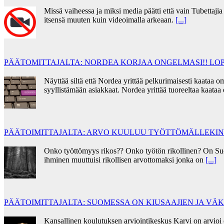
Missä vaiheessa ja miksi media päätti että vain Tubettaj
itsensä muuten kuin videoimalla arkeaan.
[...]
PÄÄTOMITTAJALTA: NORDEA KORJAA ONGELMASI!! LOP
Näyttää siltä että Nordea yrittää pelkurimaisesti kaata
syyllistämään asiakkaat. Nordea yrittää tuoreeltaa kaata
PÄÄTOIMITTAJALTA: ARVO KUULUU TYÖTTÖMÄLLEKIN
Onko työttömyys rikos?? Onko työtön rikollinen? On Su
ihminen muuttuisi rikollisen arvottomaksi jonka on
[...]
PÄÄTOIMITTAJALTA: SUOMESSA ON KIUSAAJIEN JA V
Kansallinen koulutuksen arviointikeskus Karvi on arvioi