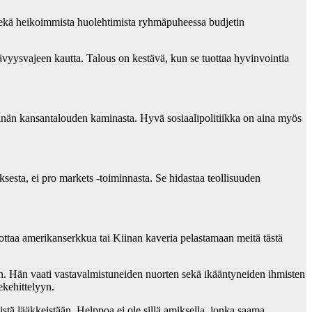
 sekä heikoimmista huolehtimista ryhmäpuheessa budjetin
ävyysvajeen kautta. Talous on kestävä, kun se tuottaa hyvinvointia
inän kansantalouden kaminasta. Hyvä sosiaalipolitiikka on aina myös
ksesta, ei pro markets -toiminnasta. Se hidastaa teollisuuden
ttaa amerikanserkkua tai Kiinan kaveria pelastamaan meitä tästä
ön. Hän vaati vastavalmistuneiden nuorten sekä ikääntyneiden ihmisten
ekehittelyyn.
tä lääkkeistään. Helppoa ei ole sillä amiksella, jonka saama