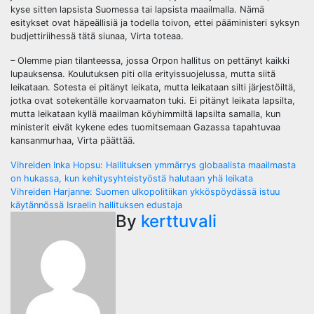
kyse sitten lapsista Suomessa tai lapsista maailmalla. Nämä
esitykset ovat häpeällisiä ja todella toivon, ettei pääministeri syksyn
budjettiriihessä tätä siunaa, Virta toteaa.
– Olemme pian tilanteessa, jossa Orpon hallitus on pettänyt kaikki
lupauksensa. Koulutuksen piti olla erityissuojelussa, mutta siitä
leikataan. Sotesta ei pitänyt leikata, mutta leikataan silti järjestöiltä,
jotka ovat sotekentälle korvaamaton tuki. Ei pitänyt leikata lapsilta,
mutta leikataan kyllä maailman köyhimmiltä lapsilta samalla, kun
ministerit eivät kykene edes tuomitsemaan Gazassa tapahtuvaa
kansanmurhaa, Virta päättää.
Post
Vihreiden Inka Hopsu: Hallituksen ymmärrys globaalista maailmasta
on hukassa, kun kehitysyhteistyöstä halutaan yhä leikata
navigation
Vihreiden Harjanne: Suomen ulkopolitiikan ykköspöydässä istuu
käytännössä Israelin hallituksen edustaja
By
kerttuvali