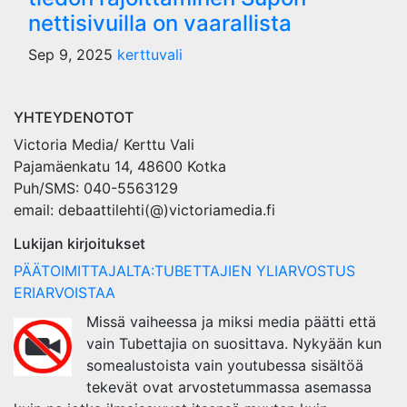
nettisivuilla on vaarallista
Sep 9, 2025
kerttuvali
YHTEYDENOTOT
Victoria Media/ Kerttu Vali
Pajamäenkatu 14, 48600 Kotka
Puh/SMS: 040-5563129
email: debaattilehti(@)victoriamedia.fi
Lukijan kirjoitukset
PÄÄTOIMITTAJALTA:TUBETTAJIEN YLIARVOSTUS
ERIARVOISTAA
Missä vaiheessa ja miksi media päätti että
vain Tubettajia on suosittava. Nykyään kun
somealustoista vain youtubessa sisältöä
tekevät ovat arvostetummassa asemassa