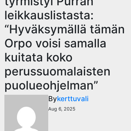
tyrmistyi Purran
leikkauslistasta:
“Hyväksymällä tämän
Orpo voisi samalla
kuitata koko
perussuomalaisten
puolueohjelman”
By
kerttuvali
Aug 6, 2025