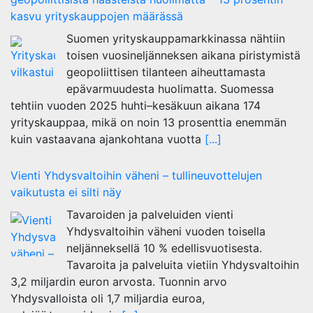
kasvu yrityskauppojen määrässä
Suomen yrityskauppamarkkinassa nähtiin
toisen vuosineljänneksen aikana piristymistä
geopoliittisen tilanteen aiheuttamasta
epävarmuudesta huolimatta. Suomessa
tehtiin vuoden 2025 huhti–kesäkuun aikana 174
yrityskauppaa, mikä on noin 13 prosenttia enemmän
kuin vastaavana ajankohtana vuotta
[...]
Vienti Yhdysvaltoihin väheni – tullineuvottelujen
vaikutusta ei silti näy
Tavaroiden ja palveluiden vienti
Yhdysvaltoihin väheni vuoden toisella
neljänneksellä 10 % edellisvuotisesta.
Tavaroita ja palveluita vietiin Yhdysvaltoihin
3,2 miljardin euron arvosta. Tuonnin arvo
Yhdysvalloista oli 1,7 miljardia euroa,