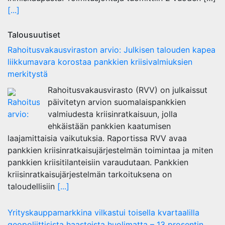
[...]
Talousuutiset
Rahoitusvakausviraston arvio: Julkisen talouden kapea
liikkumavara korostaa pankkien kriisivalmiuksien
merkitystä
Rahoitusvakausvirasto (RVV) on julkaissut
päivitetyn arvion suomalaispankkien
valmiudesta kriisinratkaisuun, jolla
ehkäistään pankkien kaatumisen
laajamittaisia vaikutuksia. Raportissa RVV avaa
pankkien kriisinratkaisujärjestelmän toimintaa ja miten
pankkien kriisitilanteisiin varaudutaan. Pankkien
kriisinratkaisujärjestelmän tarkoituksena on
taloudellisiin
[...]
Yrityskauppamarkkina vilkastui toisella kvartaalilla
geopoliittisista haasteista huolimatta – 13 prosentin