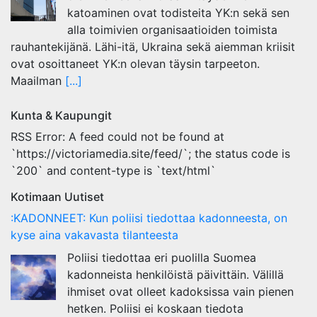
katoaminen ovat todisteita YK:n sekä sen
alla toimivien organisaatioiden toimista
rauhantekijänä. Lähi-itä, Ukraina sekä aiemman kriisit
ovat osoittaneet YK:n olevan täysin tarpeeton.
Maailman
[...]
Kunta & Kaupungit
RSS Error: A feed could not be found at
`https://victoriamedia.site/feed/`; the status code is
`200` and content-type is `text/html`
Kotimaan Uutiset
:KADONNEET: Kun poliisi tiedottaa kadonneesta, on
kyse aina vakavasta tilanteesta
Poliisi tiedottaa eri puolilla Suomea
kadonneista henkilöistä päivittäin. Välillä
ihmiset ovat olleet kadoksissa vain pienen
hetken. Poliisi ei koskaan tiedota