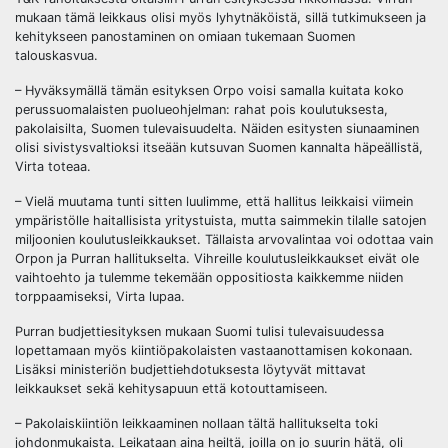
mukaan tämä leikkaus olisi myös lyhytnäköistä, sillä tutkimukseen ja
kehitykseen panostaminen on omiaan tukemaan Suomen
talouskasvua.
– Hyväksymällä tämän esityksen Orpo voisi samalla kuitata koko
perussuomalaisten puolueohjelman: rahat pois koulutuksesta,
pakolaisilta, Suomen tulevaisuudelta. Näiden esitysten siunaaminen
olisi sivistysvaltioksi itseään kutsuvan Suomen kannalta häpeällistä,
Virta toteaa.
– Vielä muutama tunti sitten luulimme, että hallitus leikkaisi viimein
ympäristölle haitallisista yritystuista, mutta saimmekin tilalle satojen
miljoonien koulutusleikkaukset. Tällaista arvovalintaa voi odottaa vain
Orpon ja Purran hallitukselta. Vihreille koulutusleikkaukset eivät ole
vaihtoehto ja tulemme tekemään oppositiosta kaikkemme niiden
torppaamiseksi, Virta lupaa.
Purran budjettiesityksen mukaan Suomi tulisi tulevaisuudessa
lopettamaan myös kiintiöpakolaisten vastaanottamisen kokonaan.
Lisäksi ministeriön budjettiehdotuksesta löytyvät mittavat
leikkaukset sekä kehitysapuun että kotouttamiseen.
– Pakolaiskiintiön leikkaaminen nollaan tältä hallitukselta toki
johdonmukaista. Leikataan aina heiltä, joilla on jo suurin hätä, oli