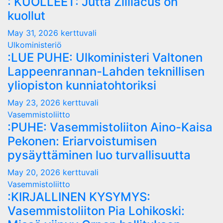
: KUOLLEET: Jutta Zilliacus on
kuollut
May 31, 2026
kerttuvali
Ulkoministeriö
:LUE PUHE: Ulkoministeri Valtonen
Lappeenrannan-Lahden teknillisen
yliopiston kunniatohtoriksi
May 23, 2026
kerttuvali
Vasemmistoliitto
:PUHE: Vasemmistoliiton Aino-Kaisa
Pekonen: Eriarvoistumisen
pysäyttäminen luo turvallisuutta
May 20, 2026
kerttuvali
Vasemmistoliitto
:KIRJALLINEN KYSYMYS:
Vasemmistoliiton Pia Lohikoski: