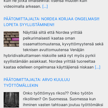
kuin ne jotka ilmaisewvat itsensä muuten kuin
videoimalla arkeaan.
[...]
PÄÄTOMITTAJALTA: NORDEA KORJAA ONGELMASI!!
LOPETA SYYLLISTÄMINEN!!
Näyttää siltä että Nordea yrittää
pelkurimaisesti kaataa oman
osaamattomuutensa, kyvyttömyytensä sekä
teknisen avuttomuutensa Venäjän
hybridivaikuttamsen niskoille sekä nyt myös pyrkii
syyllistämään asiakkaat. Nordea yrittää tuoreeltaa
kaataa edelleen ongelmansa käyttäjiensä niskaan
[...]
PÄÄTOIMITTAJALTA: ARVO KUULUU
TYÖTTÖMÄLLEKIN
Onko työttömyys rikos?? Onko työtön
rikollinen? On Suomessa. Suomessa kun
ihminen vasten tahtoaan joutuu työttömäksi