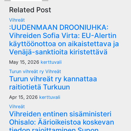
Related Post
Vihreät
:UUDENMAAN DROONIUHKA:
Vihreiden Sofia Virta: EU-Alertin
käyttöönottoa on aikaistettava ja
Venäjä-sanktioita kiristettävä
May 15, 2026
kerttuvali
Turun vihreät ry
Vihreät
Turun vihreät ry kannattaa
raitiotietä Turkuun
Apr 15, 2026
kerttuvali
Vihreät
Vihreiden entinen sisäministeri
Ohisalo: Äärioikeistoa koskevan
tiedon rajoittaminen Supon