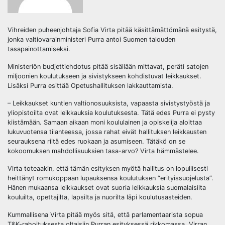
Vihreiden puheenjohtaja Sofia Virta pitää käsittämättömänä esitystä,
jonka valtiovarainministeri Purra antoi Suomen talouden
tasapainottamiseksi.
Ministeriön budjettiehdotus pitää sisällään mittavat, peräti satojen
miljoonien koulutukseen ja sivistykseen kohdistuvat leikkaukset.
Lisäksi Purra esittää Opetushallituksen lakkauttamista.
– Leikkaukset kuntien valtionosuuksista, vapaasta sivistystyöstä ja
yliopistoilta ovat leikkauksia koulutuksesta. Tätä edes Purra ei pysty
kiistämään. Samaan aikaan moni koululainen ja opiskelija aloittaa
lukuvuotensa tilanteessa, jossa rahat eivät hallituksen leikkausten
seurauksena riitä edes ruokaan ja asumiseen. Tätäkö on se
kokoomuksen mahdollisuuksien tasa-arvo? Virta hämmästelee.
Virta toteaakin, että tämän esityksen myötä hallitus on lopullisesti
heittänyt romukoppaan lupauksensa koulutuksen “erityissuojelusta”.
Hänen mukaansa leikkaukset ovat suoria leikkauksia suomalaisilta
kouluilta, opettajilta, lapsilta ja nuorilta läpi koulutusasteiden.
Kummallisena Virta pitää myös sitä, että parlamentaarista sopua
T&K-rahoituksesta oltaisiin Purran esityksessä rikkomassa. Virran