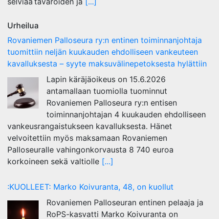
selviää tavaroiden ja
[...]
Urheilua
Rovaniemen Palloseura ry:n entinen toiminnanjohtaja
tuo­mit­tiin neljän kuu­kau­den eh­dol­li­seen van­keu­teen
ka­val­luk­ses­ta – syyte mak­su­vä­li­ne­pe­tok­ses­ta hy­lät­tiin
Lapin käräjäoikeus on 15.6.2026
antamallaan tuomiolla tuominnut
Rovaniemen Palloseura ry:n entisen
toiminnanjohtajan 4 kuukauden ehdolliseen
vankeusrangaistukseen kavalluksesta. Hänet
velvoitettiin myös maksamaan Rovaniemen
Palloseuralle vahingonkorvausta 8 740 euroa
korkoineen sekä valtiolle
[...]
:KUOLLEET: Marko Koivuranta, 48, on kuollut
Rovaniemen Palloseuran entinen pelaaja ja
RoPS-kasvatti Marko Koivuranta on