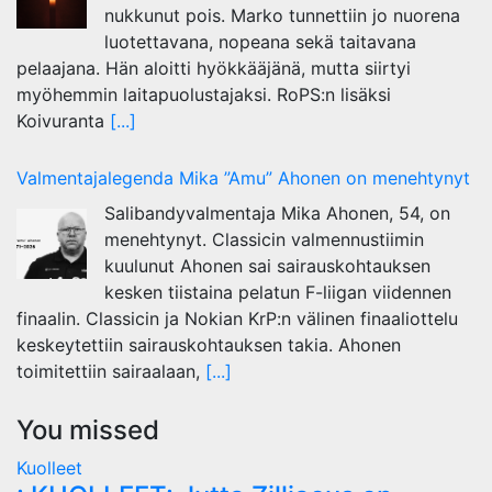
nukkunut pois. Marko tunnettiin jo nuorena
luotettavana, nopeana sekä taitavana
pelaajana. Hän aloitti hyökkääjänä, mutta siirtyi
myöhemmin laitapuolustajaksi. RoPS:n lisäksi
Koivuranta
[...]
Valmentajalegenda Mika ”Amu” Ahonen on menehtynyt
Salibandyvalmentaja Mika Ahonen, 54, on
menehtynyt. Classicin valmennustiimin
kuulunut Ahonen sai sairauskohtauksen
kesken tiistaina pelatun F-liigan viidennen
finaalin. Classicin ja Nokian KrP:n välinen finaaliottelu
keskeytettiin sairauskohtauksen takia. Ahonen
toimitettiin sairaalaan,
[...]
You missed
Kuolleet