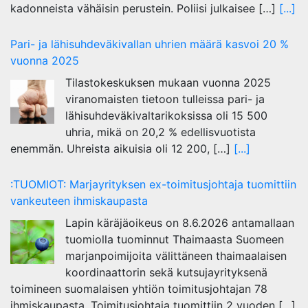
kadonneista vähäisin perustein. Poliisi julkaisee […]
[...]
Pari- ja lähisuhdeväkivallan uhrien määrä kasvoi 20 %
vuonna 2025
Tilastokeskuksen mukaan vuonna 2025
viranomaisten tietoon tulleissa pari- ja
lähisuhdeväkivaltarikoksissa oli 15 500
uhria, mikä on 20,2 % edellisvuotista
enemmän. Uhreista aikuisia oli 12 200, […]
[...]
:TUOMIOT: Marjayrityksen ex-toimitusjohtaja tuomittiin
vankeuteen ihmiskaupasta
Lapin käräjäoikeus on 8.6.2026 antamallaan
tuomiolla tuominnut Thaimaasta Suomeen
marjanpoimijoita välittäneen thaimaalaisen
koordinaattorin sekä kutsujayrityksenä
toimineen suomalaisen yhtiön toimitusjohtajan 78
ihmiskaupasta. Toimitusjohtaja tuomittiin 2 vuoden […]