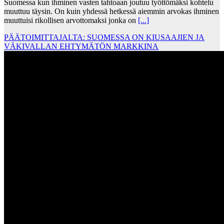
Suomessa kun ihminen vasten tahtoaan joutuu työttömäksi kohtelu
muuttuu täysin. On kuin yhdessä hetkessä aiemmin arvokas ihminen
muuttuisi rikollisen arvottomaksi jonka on
[...]
PÄÄTOIMITTAJALTA: SUOMESSA ON KIUSAAJIEN JA
VÄKIVALLAN EHTYMÄTÖN MARKKINA