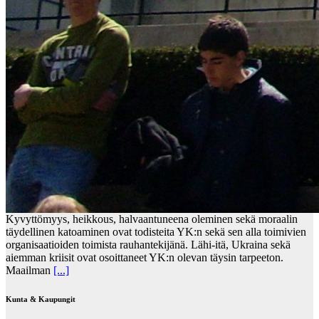
Kyvyttömyys, heikkous, halvaantuneena oleminen sekä moraalin
täydellinen katoaminen ovat todisteita YK:n sekä sen alla toimivien
organisaatioiden toimista rauhantekijänä. Lähi-itä, Ukraina sekä
aiemman kriisit ovat osoittaneet YK:n olevan täysin tarpeeton.
Maailman
[...]
Kunta & Kaupungit