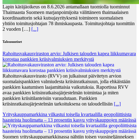
Lapin käräjäoikeus on 8.6.2026 antamallaan tuomiolla tuominnut
Thaimaasta Suomeen marjanpoimijoita välittäneen thaimaalaisen
koordinaattorin sekä kutsujayrityksenä toimineen suomalaisen
yhtiön toimitusjohtajan 78 ihmiskaupasta. Toimitusjohtaja tuomittiin
2 vuoden […]
[...]
Talousuutiset
Rahoitusvakausviraston arvio: Julkisen talouden kapea liikkumavara
korostaa pankkien kriisivalmiuksien merkitystä
Rahoitusvakausvirasto (RVV) on julkaissut päivitetyn arvion
suomalaispankkien valmiudesta kriisinratkaisuun, jolla ehkäistään
pankkien kaatumisen laajamittaisia vaikutuksia. Raportissa RVV
avaa pankkien kriisinratkaisujärjestelmän toimintaa ja miten
pankkien kriisitilanteisiin varaudutaan. Pankkien
kriisinratkaisujärjestelmän tarkoituksena on taloudellisiin
[...]
Yrityskauppamarkkina vilkastui toisella kvartaalilla geopoliittisista
haasteista huolimatta – 13 prosentin kasvu yrityskauppojen määrässä
Suomen yrityskauppamarkkinassa nähtiin toisen vuosineljänneksen