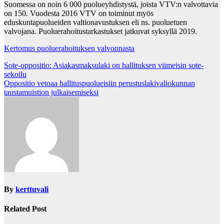
Suomessa on noin 6 000 puolueyhdistystä, joista VTV:n valvottavia
on 150. Vuodesta 2016 VTV on toiminut myös
eduskuntapuolueiden valtionavustuksen eli ns. puoluetuen
valvojana. Puoluerahoitustarkastukset jatkuvat syksyllä 2019.
Kertomus puoluerahoituksen valvonnasta
Post
Sote-oppositio: Asiakasmaksulaki on hallituksen viimeisin sote-
sekoilu
navigation
Oppositio vetoaa hallituspuolueisiin perustuslakivaliokunnan
taustamuistion julkaisemiseksi
By
kerttuvali
Related Post