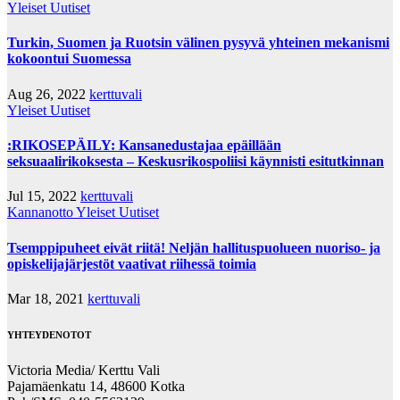
Yleiset Uutiset
Turkin, Suomen ja Ruotsin välinen pysyvä yhteinen mekanismi
kokoontui Suomessa
Aug 26, 2022
kerttuvali
Yleiset Uutiset
:RIKOSEPÄILY: Kansanedustajaa epäillään
seksuaalirikoksesta – Keskusrikospoliisi käynnisti esitutkinnan
Jul 15, 2022
kerttuvali
Kannanotto
Yleiset Uutiset
Tsemppipuheet eivät riitä! Neljän hallituspuolueen nuoriso- ja
opiskelijajärjestöt vaativat riihessä toimia
Mar 18, 2021
kerttuvali
YHTEYDENOTOT
Victoria Media/ Kerttu Vali
Pajamäenkatu 14, 48600 Kotka