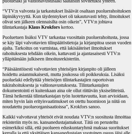
puoluelaki ja valtionavustuslaki saataisiin sovitetuksi yhteen.
“VTV:n valvonta ja tarkastukset lisäävät osaltaan puoluerahoituksen
läpinäkyvyyttä. Kun täydennykset oli takautuvasti tehty, ilmoitukset
olivat sen jälkeen olennaisilta osin oikein”, VTV:n johtava
tilintarkastaja
Klaus Krokfors
kertoo.
Puoluetuen lisäksi VTV tarkastaa vuosittain puoluerahoitusta, jossa
se käy läpi valvottavien tilinpäätöstietoja ja kirjanpitoa usean vuoden
ajalta. Tarkoitus on varmistaa, että lakisääteiset ilmoitukset
rahoituksesta tehdään oikein, kattavasti ja ajantasaisesti VTV:n
ylläpitämään julkiseen ilmoitusrekisteriin.
“Pääsääntöisesti valvottavien yhteisöjen kirjanpito oli jälleen
hoidettu asianmukaisesti, mutta joukossa oli poikkeuksia. Lisäksi
puoluelaki edellyttää yhteisöjen tilintarkastajien raportoivan
tukirahoituksesta ja valtionavustuksesta. Tilintarkastajien
dokumentointi ei kuitenkaan aina ole ollut riittävän yksiselitteistä.
Tämä heikentää tilintarkastajan työn luotettavuutta, kun arvioidaan,
miten hyvin lain erityisvaatimukset on otettu huomioon ja niitä on
noudatettu puolueorganisaatioissa”, Krokfors sanoo.
Kaikki valvottavat yhteisöt eivät noudata VTV:n suositusta ilmoittaa
rekisteriin myös ns. kansanedustajamaksut. Tätä on perusteltu
esimerkiksi sillä, että puolueen eduskuntaryhmä maksaa suoritukset
kerralla ja että yksittäisen kansanedustajan vuotuinen osuus jäisi alle