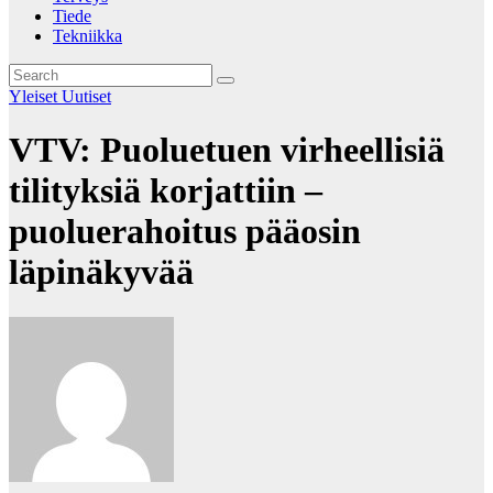
Tiede
Tekniikka
Yleiset Uutiset
VTV: Puoluetuen virheellisiä
tilityksiä korjattiin –
puoluerahoitus pääosin
läpinäkyvää