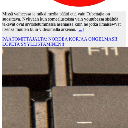
Missä vaiheessa ja miksi media päätti että vain Tubettajia on
suosittava. Nykyään kun somealustoista vain youtubessa sisältöä
tekevät ovat arvostetummassa asemassa kuin ne jotka ilmaisewvat
itsensä muuten kuin videoimalla arkeaan.
[...]
PÄÄTOMITTAJALTA: NORDEA KORJAA ONGELMASI!!
LOPETA SYYLLISTÄMINEN!!