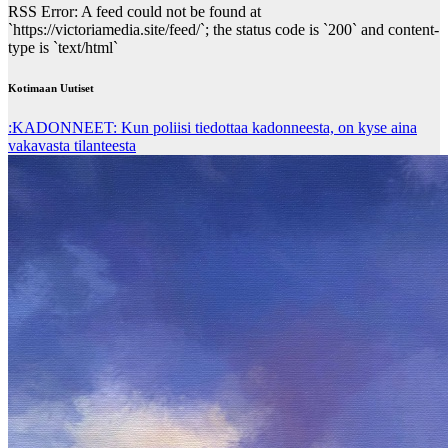
RSS Error: A feed could not be found at
`https://victoriamedia.site/feed/`; the status code is `200` and content-
type is `text/html`
Kotimaan Uutiset
:KADONNEET: Kun poliisi tiedottaa kadonneesta, on kyse aina
vakavasta tilanteesta