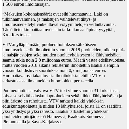
1 500 euron ilmoitusrajan.
“Maksujen kokonaismäärät ovat silti huomattavia. Laki on
tulkinnanvarainen, ja maksujen vaihtelevat tilitys- ja
ilmoitusmenettelyt vaikeuttavat volyymitietojen vertailtavuutta.
Tämä tietenkin haittaa myös lain tarkoittamaa läpinäkyvyyttä”,
Krokfors toteaa.
VTV:n ylläpitämään, puoluerahoituksen sähköiseen
ilmoitusrekisteriin ilmoitettiin vuonna 2018 puolueiden, niiden piiri-
ja naisjärjestöjen sekä muiden puolueyhdistysten ja lähiyhteisöjen
saamia tukia noin 2,8 miljoonaa euroa. Määrä vastaa edellisvuotista,
mutta vuoden 2018 aikana rekisteriin ilmoitettiin lisäksi aiempiin
vuosiin kohdistuvia suorituksia noin 0,7 miljoonaa euroa.
Huomattava osa takautuvista ilmoituksista tehtiin VTV:n
tarkastuksista ilmenneiden huomioiden perusteella.
Puoluerahoitusta valvova VTV teki viime vuonna 31 tarkastusta,
joissa se selvitti eduskuntapuolueiden sekä niiden lähiyhteisöjen ja
piirijärjestöjen rahoitusta. VTV tarkasti kaikki yhdeksän
eduskuntapuoluetta ja niiden 13 lähiyhteisöä, joista 11 on säätiöitä,
yksi yhdistys ja yksi rahasto. Lisäksi tarkastettiin yhdeksän
puolueiden piirijärjestöä Hämeessä, Kaakkois-Suomessa,
Pirkanmaalla ja Savo-Karjalassa.