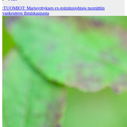
:TUOMIOT: Marjayrityksen ex-toimitusjohtaja tuomittiin
vankeuteen ihmiskaupasta