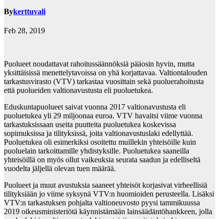
By
kerttuvali
Feb 28, 2019
Puolueet noudattavat rahoitussäännöksiä pääosin hyvin, mutta
yksittäisissä menettelytavoissa on yhä korjattavaa. Valtiontalouden
tarkastusvirasto (VTV) tarkastaa vuosittain sekä puoluerahoitusta
että puolueiden valtionavustusta eli puoluetukea.
Eduskuntapuolueet saivat vuonna 2017 valtionavustusta eli
puoluetukea yli 29 miljoonaa euroa. VTV havaitsi viime vuonna
tarkastuksissaan useita puutteita puoluetukea koskevissa
sopimuksissa ja tilityksissä, joita valtionavustuslaki edellyttää.
Puoluetukea oli esimerkiksi osoitettu muillekin yhteisöille kuin
puoluelain tarkoittamille yhdistyksille. Puoluetukea saaneilla
yhteisöillä on myös ollut vaikeuksia seurata saadun ja edelliseltä
vuodelta jäljellä olevan tuen määrää.
Puolueet ja muut avustuksia saaneet yhteisöt korjasivat virheellisiä
tilityksiään jo viime syksynä VTV:n huomioiden perusteella. Lisäksi
VTV:n tarkastuksen pohjalta valtioneuvosto pyysi tammikuussa
2019 oikeusministeriötä käynnistämään lainsäädäntöhankkeen, jolla