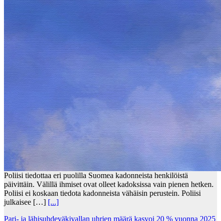
Poliisi tiedottaa eri puolilla Suomea kadonneista henkilöistä
päivittäin. Välillä ihmiset ovat olleet kadoksissa vain pienen hetken.
Poliisi ei koskaan tiedota kadonneista vähäisin perustein. Poliisi
julkaisee […]
[...]
Pari- ja lähisuhdeväkivallan uhrien määrä kasvoi 20 % vuonna 2025