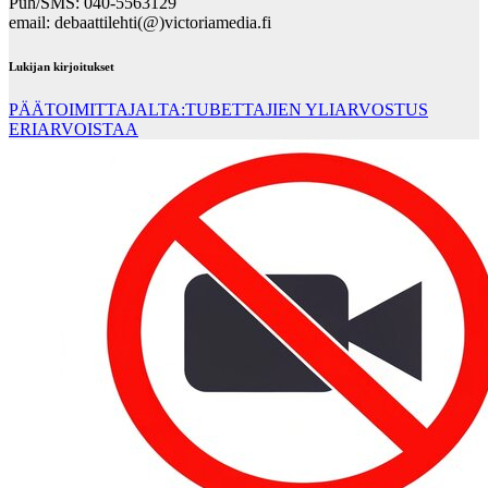
Puh/SMS: 040-5563129
email: debaattilehti(@)victoriamedia.fi
Lukijan kirjoitukset
PÄÄTOIMITTAJALTA:TUBETTAJIEN YLIARVOSTUS
ERIARVOISTAA