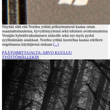
Näyttää siltä että Nordea yrittää pelkurimaisesti kaataa oman
osaamattomuutensa, kyvyttömyytensä sekä teknisen avuttomuutensa
Venäjän hybridivaikuttamsen niskoille sekä nyt myös pyrkii
syyllistämään asiakkaat. Nordea yrittää tuoreeltaa kaataa edelleen
ongelmansa käyttäjiensä niskaan
[...]
PÄÄTOIMITTAJALTA: ARVO KUULUU
TYÖTTÖMÄLLEKIN