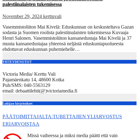
palestiinalaisten tukemisessa
November 29, 2024
kerttuvali
Vasemmistoliiton Mai Kivelä: Eduskunnan on keskusteltava Gazan
sodasta ja Suomen roolista palestiinalaisten tukemisessa Kuvaaja
Henri Salonen. Vasemmistoliiton kansanedustaja Mai Kivelä ja 37
muuta kansanedustajaa yhteensä neljästä eduskuntapuolueesta
ehdottavat eduskunnan puhemiehelle…
YHTEYDENOTOT
Victoria Media/ Kerttu Vali
Pajamäenkatu 14, 48600 Kotka
Puh/SMS: 040-5563129
email: debaattilehti(@)victoriamedia.fi
Lukijan kirjoitukset
PÄÄTOIMITTAJALTA:TUBETTAJIEN YLIARVOSTUS
ERIARVOISTAA
Missä vaiheessa ja miksi media päätti että vain