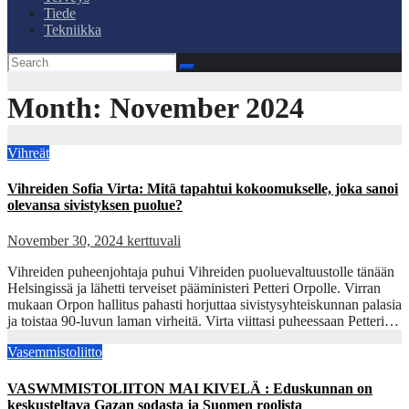
Tiede
Tekniikka
Month:
November 2024
Vihreät
Vihreiden Sofia Virta: Mitä tapahtui kokoomukselle, joka sanoi
olevansa sivistyksen puolue?
November 30, 2024
kerttuvali
Vihreiden puheenjohtaja puhui Vihreiden puoluevaltuustolle tänään
Helsingissä ja lähetti terveiset pääministeri Petteri Orpolle. Virran
mukaan Orpon hallitus pahasti horjuttaa sivistysyhteiskunnan palasia
ja toistaa 90-luvun laman virheitä. Virta viittasi puheessaan Petteri…
Vasemmistoliitto
VASWMMISTOLIITON MAI KIVELÄ : Eduskunnan on
keskusteltava Gazan sodasta ja Suomen roolista