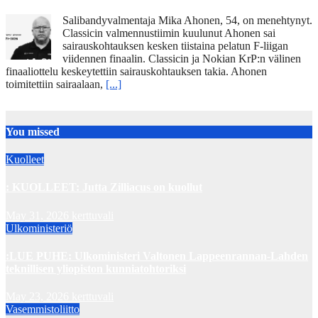
Salibandyvalmentaja Mika Ahonen, 54, on menehtynyt.
Classicin valmennustiimin kuulunut Ahonen sai
sairauskohtauksen kesken tiistaina pelatun F-liigan
viidennen finaalin. Classicin ja Nokian KrP:n välinen
finaaliottelu keskeytettiin sairauskohtauksen takia. Ahonen
toimitettiin sairaalaan,
[...]
You missed
Kuolleet
: KUOLLEET: Jutta Zilliacus on kuollut
May 31, 2026
kerttuvali
Ulkoministeriö
:LUE PUHE: Ulkoministeri Valtonen Lappeenrannan-Lahden
teknillisen yliopiston kunniatohtoriksi
May 23, 2026
kerttuvali
Vasemmistoliitto