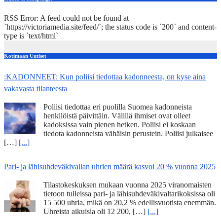
RSS Error: A feed could not be found at
`https://victoriamedia.site/feed/`; the status code is `200` and content-
type is `text/html`
Kotimaan Uutiset
:KADONNEET: Kun poliisi tiedottaa kadonneesta, on kyse aina
vakavasta tilanteesta
Poliisi tiedottaa eri puolilla Suomea kadonneista
henkilöistä päivittäin. Välillä ihmiset ovat olleet
kadoksissa vain pienen hetken. Poliisi ei koskaan
tiedota kadonneista vähäisin perustein. Poliisi julkaisee
[…]
[...]
Pari- ja lähisuhdeväkivallan uhrien määrä kasvoi 20 % vuonna 2025
Tilastokeskuksen mukaan vuonna 2025 viranomaisten
tietoon tulleissa pari- ja lähisuhdeväkivaltarikoksissa oli
15 500 uhria, mikä on 20,2 % edellisvuotista enemmän.
Uhreista aikuisia oli 12 200, […]
[...]