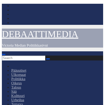
Skip
to
content
DEBAATTIMEDIA
Victoria Median Politiikkasivut
Pääuutiset
Ulkomaat
Politiikka
Oikeus
Talous
Sää
Kulttuuri
Urheilua
Terveys