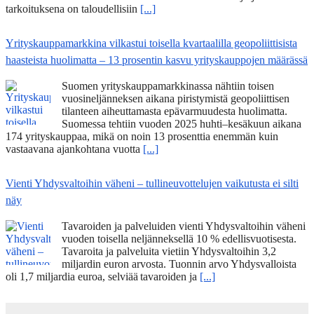
tarkoituksena on taloudellisiin
[...]
Yrityskauppamarkkina vilkastui toisella kvartaalilla geopoliittisista
haasteista huolimatta – 13 prosentin kasvu yrityskauppojen määrässä
Suomen yrityskauppamarkkinassa nähtiin toisen
vuosineljänneksen aikana piristymistä geopoliittisen
tilanteen aiheuttamasta epävarmuudesta huolimatta.
Suomessa tehtiin vuoden 2025 huhti–kesäkuun aikana
174 yrityskauppaa, mikä on noin 13 prosenttia enemmän kuin
vastaavana ajankohtana vuotta
[...]
Vienti Yhdysvaltoihin väheni – tullineuvottelujen vaikutusta ei silti
näy
Tavaroiden ja palveluiden vienti Yhdysvaltoihin väheni
vuoden toisella neljänneksellä 10 % edellisvuotisesta.
Tavaroita ja palveluita vietiin Yhdysvaltoihin 3,2
miljardin euron arvosta. Tuonnin arvo Yhdysvalloista
oli 1,7 miljardia euroa, selviää tavaroiden ja
[...]