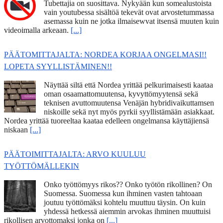
Tubettajia on suosittava. Nykyään kun somealustoista
vain youtubessa sisältöä tekevät ovat arvostetummassa
asemassa kuin ne jotka ilmaisewvat itsensä muuten kuin
videoimalla arkeaan.
[...]
PÄÄTOMITTAJALTA: NORDEA KORJAA ONGELMASI!!
LOPETA SYYLLISTÄMINEN!!
Näyttää siltä että Nordea yrittää pelkurimaisesti kaataa
oman osaamattomuutensa, kyvyttömyytensä sekä
teknisen avuttomuutensa Venäjän hybridivaikuttamsen
niskoille sekä nyt myös pyrkii syyllistämään asiakkaat.
Nordea yrittää tuoreeltaa kaataa edelleen ongelmansa käyttäjiensä
niskaan
[...]
PÄÄTOIMITTAJALTA: ARVO KUULUU
TYÖTTÖMÄLLEKIN
Onko työttömyys rikos?? Onko työtön rikollinen? On
Suomessa. Suomessa kun ihminen vasten tahtoaan
joutuu työttömäksi kohtelu muuttuu täysin. On kuin
yhdessä hetkessä aiemmin arvokas ihminen muuttuisi
rikollisen arvottomaksi jonka on
[...]