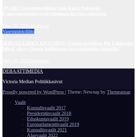
:PUHE: Vasemmistoliiton Aino-Kaisa Pekonen:
Eriarvoistumisen pysäyttäminen luo turvallisuutta
May 20, 2026
kerttuvali
Vasemmistoliitto
:KIRJALLINEN KYSYMYS: Vasemmistoliiton Pia Lohikoski:
Missä viipyy Orpon hallituksen drooniohjeistus kunnille?
May 20, 2026
kerttuvali
DEBAATTIMEDIA
Victoria Median Politiikkasivut
Proudly powered by WordPress
|
Theme: Newsup by
Themeansar
.
Vaalit
Kunnalisvaalit 2017
Presiderntinvaalit 2018
Eduskuntavaalit 2019
Europarlamenttivaalit 2019
Kunnallisvaalit 2021
Aluevaalit 2022