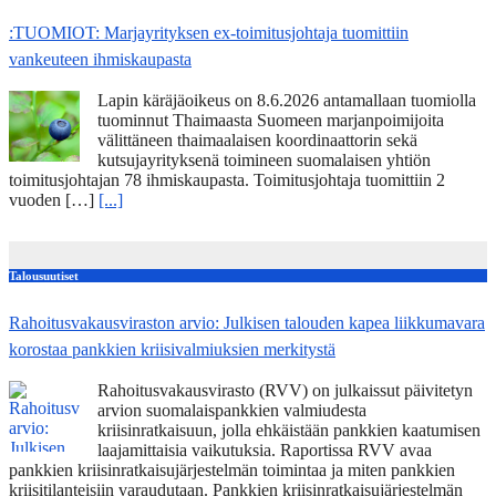
:TUOMIOT: Marjayrityksen ex-toimitusjohtaja tuomittiin
vankeuteen ihmiskaupasta
Lapin käräjäoikeus on 8.6.2026 antamallaan tuomiolla
tuominnut Thaimaasta Suomeen marjanpoimijoita
välittäneen thaimaalaisen koordinaattorin sekä
kutsujayrityksenä toimineen suomalaisen yhtiön
toimitusjohtajan 78 ihmiskaupasta. Toimitusjohtaja tuomittiin 2
vuoden […]
[...]
Talousuutiset
Rahoitusvakausviraston arvio: Julkisen talouden kapea liikkumavara
korostaa pankkien kriisivalmiuksien merkitystä
Rahoitusvakausvirasto (RVV) on julkaissut päivitetyn
arvion suomalaispankkien valmiudesta
kriisinratkaisuun, jolla ehkäistään pankkien kaatumisen
laajamittaisia vaikutuksia. Raportissa RVV avaa
pankkien kriisinratkaisujärjestelmän toimintaa ja miten pankkien
kriisitilanteisiin varaudutaan. Pankkien kriisinratkaisujärjestelmän