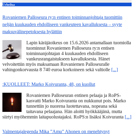
Urheilua
Rovaniemen Palloseura ry:n entinen toiminnanjohtaja tuo­mit­tiin
neljän kuu­kau­den eh­dol­li­seen van­keu­teen ka­val­luk­ses­ta – syyte
mak­su­vä­li­ne­pe­tok­ses­ta hy­lät­tiin
Lapin käräjäoikeus on 15.6.2026 antamallaan tuomiolla
tuominnut Rovaniemen Palloseura ry:n entisen
toiminnanjohtajan 4 kuukauden ehdolliseen
vankeusrangaistukseen kavalluksesta. Hänet
velvoitettiin myös maksamaan Rovaniemen Palloseuralle
vahingonkorvausta 8 740 euroa korkoineen sekä valtiolle
[...]
:KUOLLEET: Marko Koivuranta, 48, on kuollut
Rovaniemen Palloseuran entinen pelaaja ja RoPS-
kasvatti Marko Koivuranta on nukkunut pois. Marko
tunnettiin jo nuorena luotettavana, nopeana sekä
taitavana pelaajana. Hän aloitti hyökkääjänä, mutta
siirtyi myöhemmin laitapuolustajaksi. RoPS:n lisäksi Koivuranta
[...]
Valmentajalegenda Mika ”Amu” Ahonen on menehtynyt