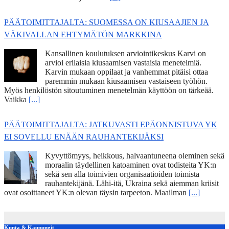
PÄÄTOIMITTAJALTA: SUOMESSA ON KIUSAAJIEN JA
VÄKIVALLAN EHTYMÄTÖN MARKKINA
Kansallinen koulutuksen arviointikeskus Karvi on
arvioi erilaisia kiusaamisen vastaisia menetelmiä.
Karvin mukaan oppilaat ja vanhemmat pitäisi ottaa
paremmin mukaan kiusaamisen vastaiseen työhön.
Myös henkilöstön sitoutuminen menetelmän käyttöön on tärkeää.
Vaikka
[...]
PÄÄTOIMITTAJALTA: JATKUVASTI EPÄONNISTUVA YK
EI SOVELLU ENÄÄN RAUHANTEKIJÄKSI
Kyvyttömyys, heikkous, halvaantuneena oleminen sekä
moraalin täydellinen katoaminen ovat todisteita YK:n
sekä sen alla toimivien organisaatioiden toimista
rauhantekijänä. Lähi-itä, Ukraina sekä aiemman kriisit
ovat osoittaneet YK:n olevan täysin tarpeeton. Maailman
[...]
Kunta & Kaupungit