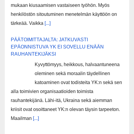
mukaan kiusaamisen vastaiseen työhön. Myös
henkilöstön sitoutuminen menetelmän käyttöön on
tärkeää. Vaikka
[...]
PÄÄTOIMITTAJALTA: JATKUVASTI
EPÄONNISTUVA YK EI SOVELLU ENÄÄN
RAUHANTEKIJÄKSI
Kyvyttömyys, heikkous, halvaantuneena
oleminen sekä moraalin täydellinen
katoaminen ovat todisteita YK:n sekä sen
alla toimivien organisaatioiden toimista
rauhantekijänä. Lähi-itä, Ukraina sekä aiemman
kriisit ovat osoittaneet YK:n olevan täysin tarpeeton.
Maailman
[...]