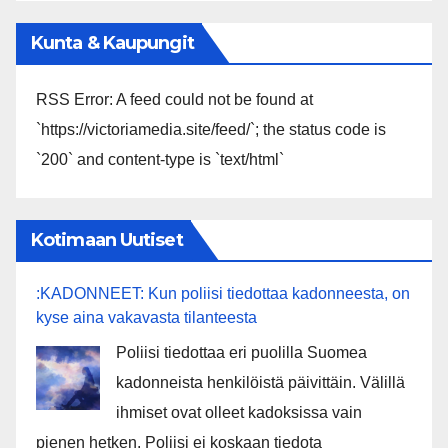
Kunta & Kaupungit
RSS Error: A feed could not be found at
`https://victoriamedia.site/feed/`; the status code is
`200` and content-type is `text/html`
Kotimaan Uutiset
:KADONNEET: Kun poliisi tiedottaa kadonneesta, on
kyse aina vakavasta tilanteesta
Poliisi tiedottaa eri puolilla Suomea
kadonneista henkilöistä päivittäin. Välillä
ihmiset ovat olleet kadoksissa vain
pienen hetken. Poliisi ei koskaan tiedota