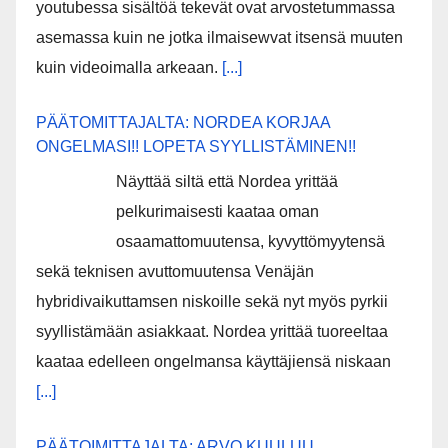
youtubessa sisältöä tekevät ovat arvostetummassa
asemassa kuin ne jotka ilmaisewvat itsensä muuten
kuin videoimalla arkeaan.
[...]
PÄÄTOMITTAJALTA: NORDEA KORJAA
ONGELMASI!! LOPETA SYYLLISTÄMINEN!!
Näyttää siltä että Nordea yrittää
pelkurimaisesti kaataa oman
osaamattomuutensa, kyvyttömyytensä
sekä teknisen avuttomuutensa Venäjän
hybridivaikuttamsen niskoille sekä nyt myös pyrkii
syyllistämään asiakkaat. Nordea yrittää tuoreeltaa
kaataa edelleen ongelmansa käyttäjiensä niskaan
[...]
PÄÄTOIMITTAJALTA: ARVO KUULUU