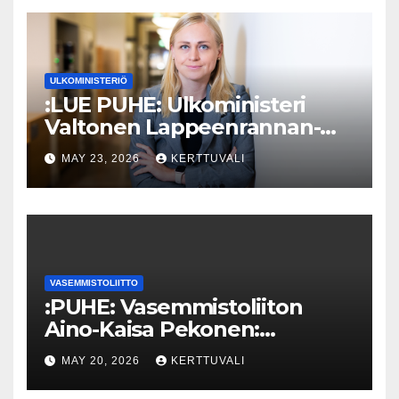
ULKOMINISTERIÖ
:LUE PUHE: Ulkoministeri
Valtonen Lappeenrannan-
Lahden teknillisen yliopiston
MAY 23, 2026
KERTTUVALI
kunniatohtoriksi
VASEMMISTOLIITTO
:PUHE: Vasemmistoliiton
Aino-Kaisa Pekonen:
Eriarvoistumisen
MAY 20, 2026
KERTTUVALI
pysäyttäminen luo
turvallisuutta