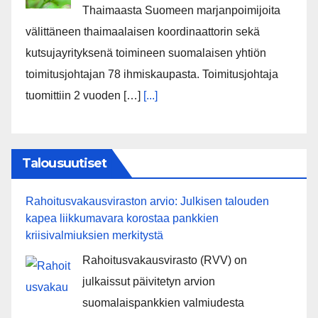
Thaimaasta Suomeen marjanpoimijoita
välittäneen thaimaalaisen koordinaattorin sekä
kutsujayrityksenä toimineen suomalaisen yhtiön
toimitusjohtajan 78 ihmiskaupasta. Toimitusjohtaja
tuomittiin 2 vuoden […]
[...]
Talousuutiset
Rahoitusvakausviraston arvio: Julkisen talouden
kapea liikkumavara korostaa pankkien
kriisivalmiuksien merkitystä
Rahoitusvakausvirasto (RVV) on
julkaissut päivitetyn arvion
suomalaispankkien valmiudesta