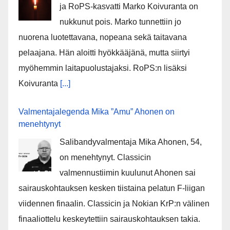
ja RoPS-kasvatti Marko Koivuranta on
nukkunut pois. Marko tunnettiin jo
nuorena luotettavana, nopeana sekä taitavana
pelaajana. Hän aloitti hyökkääjänä, mutta siirtyi
myöhemmin laitapuolustajaksi. RoPS:n lisäksi
Koivuranta
[...]
Valmentajalegenda Mika ”Amu” Ahonen on
menehtynyt
Salibandyvalmentaja Mika Ahonen, 54,
on menehtynyt. Classicin
valmennustiimin kuulunut Ahonen sai
sairauskohtauksen kesken tiistaina pelatun F-liigan
viidennen finaalin. Classicin ja Nokian KrP:n välinen
finaaliottelu keskeytettiin sairauskohtauksen takia.