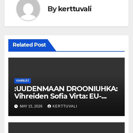
By
kerttuvali
Related Post
VIHREÄT
:UUDENMAAN DROONIUHKA:
Vihreiden Sofia Virta: EU-
Alertin käyttöönottoa on
MAY 15, 2026
KERTTUVALI
aikaistettava ja Venäjä-
sanktioita kiristettävä