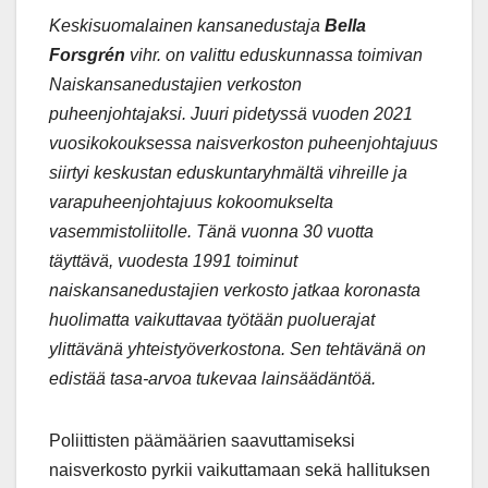
Keskisuomalainen kansanedustaja
Bella
Forsgrén
vihr. on valittu eduskunnassa toimivan
Naiskansanedustajien verkoston
puheenjohtajaksi. Juuri pidetyssä vuoden 2021
vuosikokouksessa naisverkoston puheenjohtajuus
siirtyi keskustan eduskuntaryhmältä vihreille ja
varapuheenjohtajuus kokoomukselta
vasemmistoliitolle. Tänä vuonna 30 vuotta
täyttävä, vuodesta 1991 toiminut
naiskansanedustajien verkosto jatkaa koronasta
huolimatta vaikuttavaa työtään puoluerajat
ylittävänä yhteistyöverkostona. Sen tehtävänä on
edistää tasa-arvoa tukevaa lainsäädäntöä.
Poliittisten päämäärien saavuttamiseksi
naisverkosto pyrkii vaikuttamaan sekä hallituksen