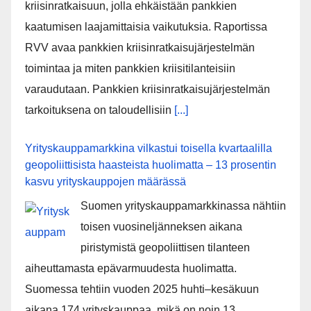
kriisinratkaisuun, jolla ehkäistään pankkien
kaatumisen laajamittaisia vaikutuksia. Raportissa
RVV avaa pankkien kriisinratkaisujärjestelmän
toimintaa ja miten pankkien kriisitilanteisiin
varaudutaan. Pankkien kriisinratkaisujärjestelmän
tarkoituksena on taloudellisiin
[...]
Yrityskauppamarkkina vilkastui toisella kvartaalilla
geopoliittisista haasteista huolimatta – 13 prosentin
kasvu yrityskauppojen määrässä
Suomen yrityskauppamarkkinassa nähtiin
toisen vuosineljänneksen aikana
piristymistä geopoliittisen tilanteen
aiheuttamasta epävarmuudesta huolimatta.
Suomessa tehtiin vuoden 2025 huhti–kesäkuun
aikana 174 yrityskauppaa, mikä on noin 13