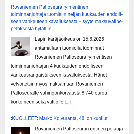
Rovaniemen Palloseura ry:n entinen
toiminnanjohtaja tuo­mit­tiin neljän kuu­kau­den eh­dol­li­
seen van­keu­teen ka­val­luk­ses­ta – syyte mak­su­vä­li­ne­
pe­tok­ses­ta hy­lät­tiin
Lapin käräjäoikeus on 15.6.2026
antamallaan tuomiolla tuominnut
Rovaniemen Palloseura ry:n entisen
toiminnanjohtajan 4 kuukauden ehdolliseen
vankeusrangaistukseen kavalluksesta. Hänet
velvoitettiin myös maksamaan Rovaniemen
Palloseuralle vahingonkorvausta 8 740 euroa
korkoineen sekä valtiolle
[...]
:KUOLLEET: Marko Koivuranta, 48, on kuollut
Rovaniemen Palloseuran entinen pelaaja