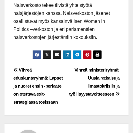
Naisverkosto tekee tiivistä yhteistyötä
naisjärjestöjen kanssa. Naisverkoston jäsenet
osallistuvat myös kansainvälisen Women in
Politics –verkoston ja eri parlamenttien
naisverkostojen järjestämiin kokouksiin.
Post
Vihreä
Vihreä ministeriryhmä:
eduskuntaryhmä: Lapset
Uusia ratkaisuja
navigation
ja nuoret ensin -periaate
ilmastokriisiin ja
on otettava exit-
työllisyystavoitteeseen
strategiassa tosissaan