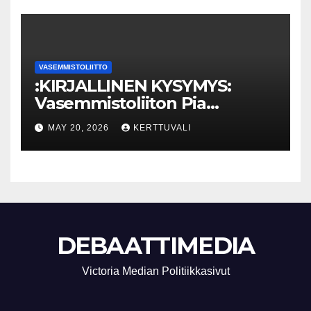
VASEMMISTOLIITTO
:KIRJALLINEN KYSYMYS:
Vasemmistoliiton Pia
Lohikoski: Missä viipyy Orpon
MAY 20, 2026
KERTTUVALI
hallituksen drooniohjeistus
kunnille?
DEBAATTIMEDIA
Victoria Median Politiikkasivut