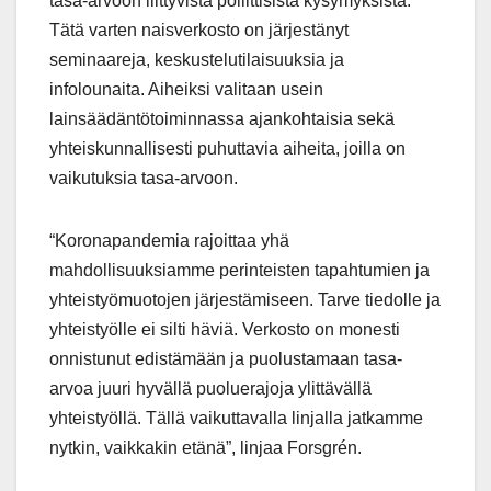
tasa-arvoon liittyvistä poliittisista kysymyksistä.
Tätä varten naisverkosto on järjestänyt
seminaareja, keskustelutilaisuuksia ja
infolounaita. Aiheiksi valitaan usein
lainsäädäntötoiminnassa ajankohtaisia sekä
yhteiskunnallisesti puhuttavia aiheita, joilla on
vaikutuksia tasa-arvoon.
“Koronapandemia rajoittaa yhä
mahdollisuuksiamme perinteisten tapahtumien ja
yhteistyömuotojen järjestämiseen. Tarve tiedolle ja
yhteistyölle ei silti häviä. Verkosto on monesti
onnistunut edistämään ja puolustamaan tasa-
arvoa juuri hyvällä puoluerajoja ylittävällä
yhteistyöllä. Tällä vaikuttavalla linjalla jatkamme
nytkin, vaikkakin etänä”, linjaa Forsgrén.