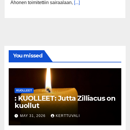
Ahonen toimitettiin sairaalaan,
[...]
You missed
KUOLLEET
: KUOLLEET: Jutta Zilliacus on
kuollut
MAY 31, 2026
KERTTUVALI