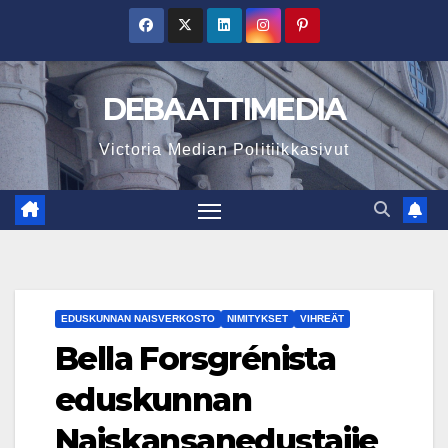
Skip
to
content
DEBAATTIMEDIA
Victoria Median Politiikkasivut
EDUSKUNNAN NAISVERKOSTO
NIMITYKSET
VIHREÄT
Bella Forsgrénista
eduskunnan
Naiskansanedustajie