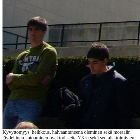
Kyvyttömyys, heikkous, halvaantuneena oleminen sekä moraalin
täydellinen katoaminen ovat todisteita YK:n sekä sen alla toimivien