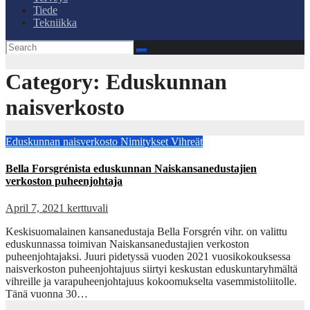
Tiede
Tekniikka
Category:
Eduskunnan
naisverkosto
Eduskunnan naisverkosto
Nimitykset
Vihreät
Bella Forsgrénista eduskunnan Naiskansanedustajien
verkoston puheenjohtaja
April 7, 2021
kerttuvali
Keskisuomalainen kansanedustaja Bella Forsgrén vihr. on valittu
eduskunnassa toimivan Naiskansanedustajien verkoston
puheenjohtajaksi. Juuri pidetyssä vuoden 2021 vuosikokouksessa
naisverkoston puheenjohtajuus siirtyi keskustan eduskuntaryhmältä
vihreille ja varapuheenjohtajuus kokoomukselta vasemmistoliitolle.
Tänä vuonna 30…