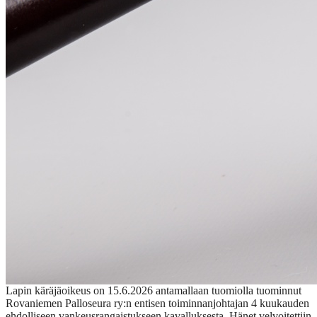
Lapin käräjäoikeus on 15.6.2026 antamallaan tuomiolla tuominnut
Rovaniemen Palloseura ry:n entisen toiminnanjohtajan 4 kuukauden
ehdolliseen vankeusrangaistukseen kavalluksesta. Hänet velvoitettiin