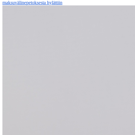
mak­su­vä­li­ne­pe­tok­ses­ta hy­lät­tiin