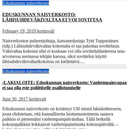
Eduskunnan naisverkosto
EDUSKUNNAN NAISVERKOSTO:
LÄHISUHDEVÄKIVALTAA EI VOI SOVITTAA
February 19, 2019
kerttuvali
Naisverkoston puheenjohtaja, kansanedustaja Tytti Tuppurainen
(sdp.) Lähisuhdeväkivaltaa kokenutta ei saa pakottaa sovitteluun.
Väkivaltaa kokenut uhri ei koskaan voi olla sovittelutilanteessa tasa-
arvoisessa asemassa tekijän kanssa, siksi sovittelun käyttö
lähisuhdeväkivaltarikoksissa on kiellettävä.…
Eduskunnan naisverkosto
:LAKIALOITE: Eduskunnan naisverkosto: Vanhempainvapaa
ei saa olla este poliittiselle osallistumiselle
June 30, 2017
kerttuvali
Eduskunnan naisverkosto on kerännyt 150 nimeä lakialoitteeseen,
jossa ehdotetaan, että kunnallisesta luottamustoimesta saatava
palkkio ei pienentäisi vanhempainpäivärahaa. Tällä hetkellä
kokouspalkkiot leikkaavat vanhempainetuutta kokouspäivältä. –