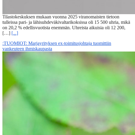
Tilastokeskuksen mukaan vuonna 2025 viranomaisten tietoon
tulleissa pari- ja lähisuhdeväkivaltarikoksissa oli 15 500 uhria, mikä
on 20,2 % edellisvuotista enemmän. Uhreista aikuisia oli 12 200,
[…]
[...]
:TUOMIOT: Marjayrityksen ex-toimitusjohtaja tuomittiin
vankeuteen ihmiskaupasta