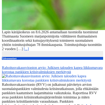
Lapin käräjäoikeus on 8.6.2026 antamallaan tuomiolla tuominnut
Thaimaasta Suomeen marjanpoimijoita välittäneen thaimaalaisen
koordinaattorin sekä kutsujayrityksenä toimineen suomalaisen
yhtiön toimitusjohtajan 78 ihmiskaupasta. Toimitusjohtaja tuomittiin
2 vuoden […]
[...]
Talousuutiset
Rahoitusvakausviraston arvio: Julkisen talouden kapea liikkumavara
korostaa pankkien kriisivalmiuksien merkitystä
Rahoitusvakausvirasto (RVV) on julkaissut päivitetyn arvion
suomalaispankkien valmiudesta kriisinratkaisuun, jolla ehkäistään
pankkien kaatumisen laajamittaisia vaikutuksia. Raportissa RVV
avaa pankkien kriisinratkaisujärjestelmän toimintaa ja miten
pankkien kriisitilanteisiin varaudutaan. Pankkien