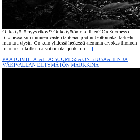
Onko työttömyys rikos?? Onko työtön rikollinen? On Suomessa.
Suomessa kun ihminen vasten tahtoaan joutuu työttömäksi kohtelu
muuttuu täysin. On kuin yhdessä hetkessä aiemmin arvokas ihminen
muuttuisi rikollisen arvottomaksi jonka on
[...]
PÄÄTOIMITTAJALTA: SUOMESSA ON KIUSAAJIEN JA
VÄKIVALLAN EHTYMÄTÖN MARKKINA