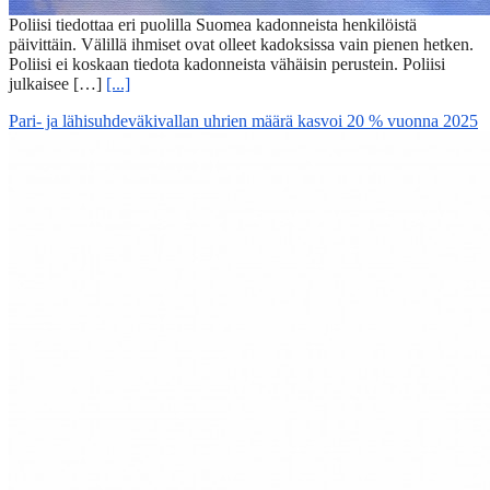
Poliisi tiedottaa eri puolilla Suomea kadonneista henkilöistä
päivittäin. Välillä ihmiset ovat olleet kadoksissa vain pienen hetken.
Poliisi ei koskaan tiedota kadonneista vähäisin perustein. Poliisi
julkaisee […]
[...]
Pari- ja lähisuhdeväkivallan uhrien määrä kasvoi 20 % vuonna 2025