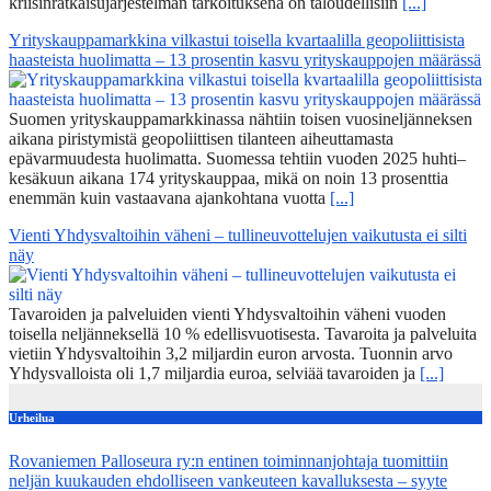
kriisinratkaisujärjestelmän tarkoituksena on taloudellisiin
[...]
Yrityskauppamarkkina vilkastui toisella kvartaalilla geopoliittisista
haasteista huolimatta – 13 prosentin kasvu yrityskauppojen määrässä
Suomen yrityskauppamarkkinassa nähtiin toisen vuosineljänneksen
aikana piristymistä geopoliittisen tilanteen aiheuttamasta
epävarmuudesta huolimatta. Suomessa tehtiin vuoden 2025 huhti–
kesäkuun aikana 174 yrityskauppaa, mikä on noin 13 prosenttia
enemmän kuin vastaavana ajankohtana vuotta
[...]
Vienti Yhdysvaltoihin väheni – tullineuvottelujen vaikutusta ei silti
näy
Tavaroiden ja palveluiden vienti Yhdysvaltoihin väheni vuoden
toisella neljänneksellä 10 % edellisvuotisesta. Tavaroita ja palveluita
vietiin Yhdysvaltoihin 3,2 miljardin euron arvosta. Tuonnin arvo
Yhdysvalloista oli 1,7 miljardia euroa, selviää tavaroiden ja
[...]
Urheilua
Rovaniemen Palloseura ry:n entinen toiminnanjohtaja tuo­mit­tiin
neljän kuu­kau­den eh­dol­li­seen van­keu­teen ka­val­luk­ses­ta – syyte