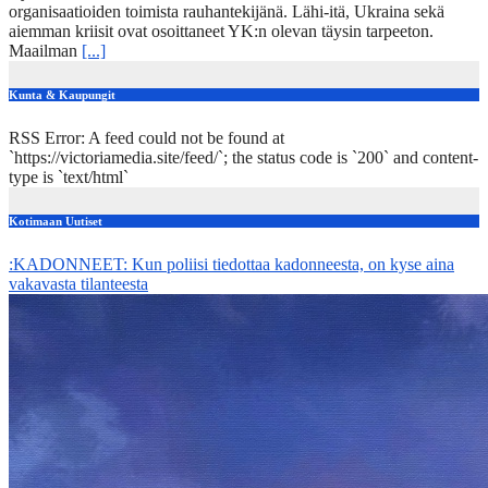
organisaatioiden toimista rauhantekijänä. Lähi-itä, Ukraina sekä
aiemman kriisit ovat osoittaneet YK:n olevan täysin tarpeeton.
Maailman
[...]
Kunta & Kaupungit
RSS Error: A feed could not be found at
`https://victoriamedia.site/feed/`; the status code is `200` and content-
type is `text/html`
Kotimaan Uutiset
:KADONNEET: Kun poliisi tiedottaa kadonneesta, on kyse aina
vakavasta tilanteesta