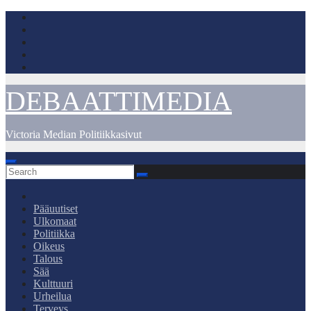
Skip
to
content
DEBAATTIMEDIA
Victoria Median Politiikkasivut
Pääuutiset
Ulkomaat
Politiikka
Oikeus
Talous
Sää
Kulttuuri
Urheilua
Terveys