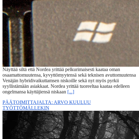
Näyttää siltä että Nordea yrittää pelkurimaisesti kaataa oman
osaamattomuutensa, kyvyttömyytensä sekä teknisen avuttomuutensa
Venäjän hybridivaikuttamsen niskoille sekä nyt myös pyrkii
syyllistämään asiakkaat. Nordea yrittää tuoreeltaa kaataa edelleen
ongelmansa käyttäjiensä niskaan
[...]
PÄÄTOIMITTAJALTA: ARVO KUULUU
TYÖTTÖMÄLLEKIN