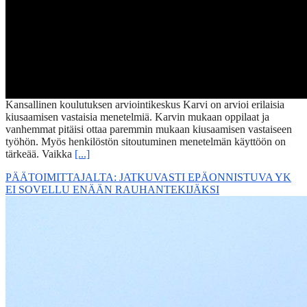
Kansallinen koulutuksen arviointikeskus Karvi on arvioi erilaisia
kiusaamisen vastaisia menetelmiä. Karvin mukaan oppilaat ja
vanhemmat pitäisi ottaa paremmin mukaan kiusaamisen vastaiseen
työhön. Myös henkilöstön sitoutuminen menetelmän käyttöön on
tärkeää. Vaikka
[...]
PÄÄTOIMITTAJALTA: JATKUVASTI EPÄONNISTUVA YK
EI SOVELLU ENÄÄN RAUHANTEKIJÄKSI