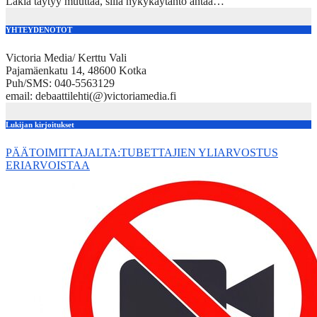
Lakia täytyy muuttaa, sillä nykykäytäntö antaa…
YHTEYDENOTOT
Victoria Media/ Kerttu Vali
Pajamäenkatu 14, 48600 Kotka
Puh/SMS: 040-5563129
email: debaattilehti(@)victoriamedia.fi
Lukijan kirjoitukset
PÄÄTOIMITTAJALTA:TUBETTAJIEN YLIARVOSTUS
ERIARVOISTAA