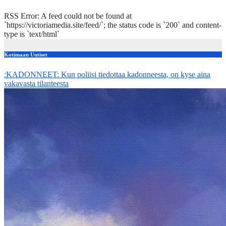
RSS Error: A feed could not be found at
`https://victoriamedia.site/feed/`; the status code is `200` and content-
type is `text/html`
Kotimaan Uutiset
:KADONNEET: Kun poliisi tiedottaa kadonneesta, on kyse aina
vakavasta tilanteesta