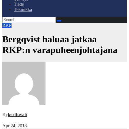
Tiede
Tekniikka
RKP
Bergqvist haluaa jatkaa
RKP:n varapuheenjohtajana
By
kerttuvali
Apr 24, 2018