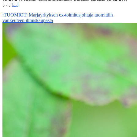
[…]
[...]
:TUOMIOT: Marjayrityksen ex-toimitusjohtaja tuomittiin
vankeuteen ihmiskaupasta