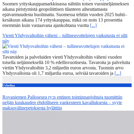
Suomen yrityskauppamarkkinassa nähtiin toisen vuosineljänneksen
aikana piristymistä geopoliittisen tilanteen aiheuttamasta
epävarmuudesta huolimatta. Suomessa tehtiin vuoden 2025 huhti–
kesäkuun aikana 174 yrityskauppaa, mikä on noin 13 prosenttia
enemmän kuin vastaavana ajankohtana vuotta
[...]
Vienti Yhdysvaltoihin väheni – tullineuvottelujen vaikutusta ei silti
näy
Tavaroiden ja palveluiden vienti Yhdysvaltoihin väheni vuoden
toisella neljänneksellä 10 % edellisvuotisesta. Tavaroita ja palveluita
vietiin Yhdysvaltoihin 3,2 miljardin euron arvosta. Tuonnin arvo
Yhdysvalloista oli 1,7 miljardia euroa, selviää tavaroiden ja
[...]
Urheilua
Rovaniemen Palloseura ry:n entinen toiminnanjohtaja tuo­mit­tiin
neljän kuu­kau­den eh­dol­li­seen van­keu­teen ka­val­luk­ses­ta – syyte
mak­su­vä­li­ne­pe­tok­ses­ta hy­lät­tiin