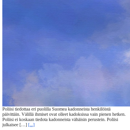
Poliisi tiedottaa eri puolilla Suomea kadonneista henkilöistä
päivittäin. Välillä ihmiset ovat olleet kadoksissa vain pienen hetken.
Poliisi ei koskaan tiedota kadonneista vähäisin perustein. Poliisi
julkaisee […]
[...]