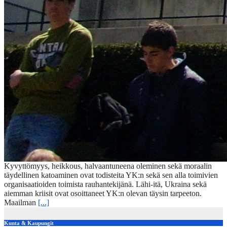
Kyvyttömyys, heikkous, halvaantuneena oleminen sekä moraalin
täydellinen katoaminen ovat todisteita YK:n sekä sen alla toimivien
organisaatioiden toimista rauhantekijänä. Lähi-itä, Ukraina sekä
aiemman kriisit ovat osoittaneet YK:n olevan täysin tarpeeton.
Maailman
[...]
Kunta & Kaupungit