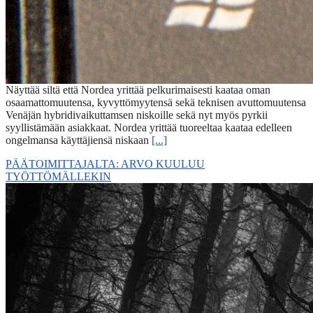
Näyttää siltä että Nordea yrittää pelkurimaisesti kaataa oman
osaamattomuutensa, kyvyttömyytensä sekä teknisen avuttomuutensa
Venäjän hybridivaikuttamsen niskoille sekä nyt myös pyrkii
syyllistämään asiakkaat. Nordea yrittää tuoreeltaa kaataa edelleen
ongelmansa käyttäjiensä niskaan
[...]
PÄÄTOIMITTAJALTA: ARVO KUULUU
TYÖTTÖMÄLLEKIN