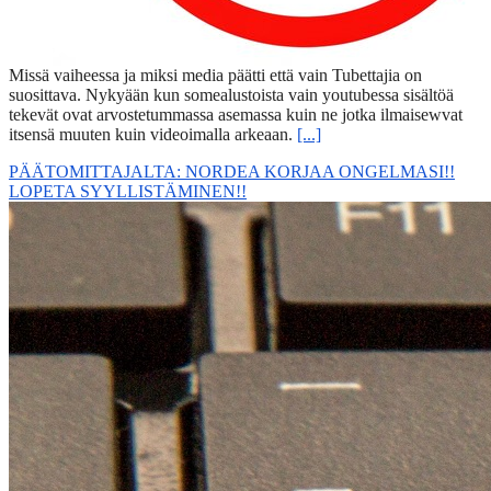
Missä vaiheessa ja miksi media päätti että vain Tubettajia on
suosittava. Nykyään kun somealustoista vain youtubessa sisältöä
tekevät ovat arvostetummassa asemassa kuin ne jotka ilmaisewvat
itsensä muuten kuin videoimalla arkeaan.
[...]
PÄÄTOMITTAJALTA: NORDEA KORJAA ONGELMASI!!
LOPETA SYYLLISTÄMINEN!!