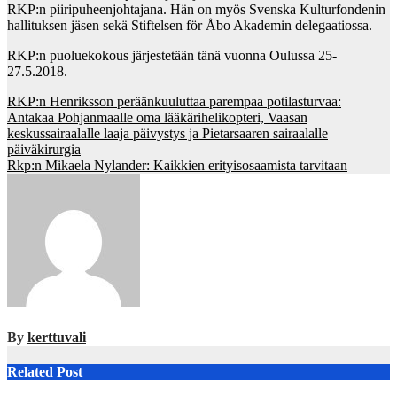
RKP:n piiripuheenjohtajana. Hän on myös Svenska Kulturfondenin
hallituksen jäsen sekä Stiftelsen för Åbo Akademin delegaatiossa.
RKP:n puoluekokous järjestetään tänä vuonna Oulussa 25-
27.5.2018.
Post
RKP:n Henriksson peräänkuuluttaa parempaa potilasturvaa:
Antakaa Pohjanmaalle oma lääkärihelikopteri, Vaasan
navigation
keskussairaalalle laaja päivystys ja Pietarsaaren sairaalalle
päiväkirurgia
Rkp:n Mikaela Nylander: Kaikkien erityisosaamista tarvitaan
By
kerttuvali
Related Post