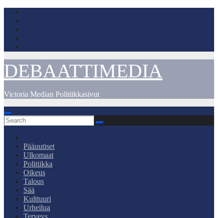
Skip
to
content
DEBAATTIMEDIA
Victoria Median Politiikkasivut
Pääuutiset
Ulkomaat
Politiikka
Oikeus
Talous
Sää
Kulttuuri
Urheilua
Terveys