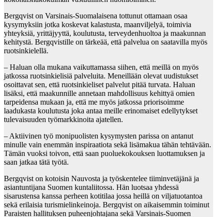
Bergqvist on Varsinais-Suomalaisena tottunut ottamaan osaa
kysymyksiin jotka koskevat kalastusta, maanviljelyä, toimivia
yhteyksiä, yrittäjyyttä, koulutusta, terveydenhuoltoa ja maakunnan
kehitystä. Bergqvistille on tärkeää, että palvelua on saatavilla myös
ruotsinkielellä.
– Haluan olla mukana vaikuttamassa siihen, että meillä on myös
jatkossa ruotsinkielisiä palveluita. Meneillään olevat uudistukset
osoittavat sen, että ruotsinkieliset palvelut pitää turvata. Haluan
lisäksi, että maakunnille annetaan mahdollisuus kehittyä omien
tarpeidensa mukaan ja, että me myös jatkossa priorisoimme
laadukasta koulutusta joka antaa meille erinomaiset edellytykset
tulevaisuuden työmarkkinoita ajatellen.
– Aktiivinen työ monipuolisten kysymysten parissa on antanut
minulle vain enemmän inspiraatiota sekä lisämakua tähän tehtävään.
Tämän vuoksi toivon, että saan puoluekokouksen luottamuksen ja
saan jatkaa tätä työtä.
Bergqvist on kotoisin Nauvosta ja työskentelee tiiminvetäjänä ja
asiantuntijana Suomen kuntaliitossa. Hän luotsaa yhdessä
sisarustensa kanssa perheen kotitilaa jossa heillä on viljatuotantoa
sekä erilaisia turismielinkeinoja. Bergqvist on aikaisemmin toiminut
Paraisten hallituksen puheenjohtajana sekä Varsinais-Suomen