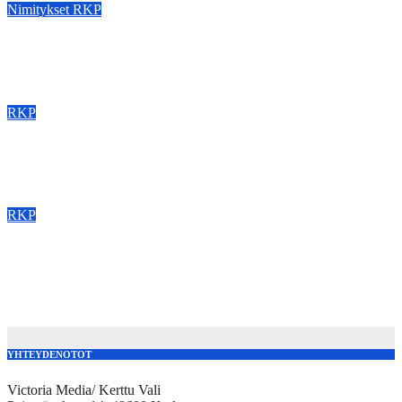
Nimitykset
RKP
:NIMITYKSET: Alexander Junell oikeusministeri Anna-Maja
Henrikssonin eduskunta-avustajaksi
Aug 29, 2022
kerttuvali
RKP
RKP ja Ruotsalaisen eduskuntaryhmän 12 toimenpidettä
kaksikielisyyden ja ruotsin kielen vahvistamiseksi Suomessa
Aug 24, 2022
kerttuvali
RKP
Henriksson ja Adlercreutz (r.): Korkea työllisyysaste, enemmän
investointeja ja kannustava veropolitiikka on menestyvän ja
hyvinvoivan Suomen perusta
Aug 22, 2022
kerttuvali
YHTEYDENOTOT
Victoria Media/ Kerttu Vali