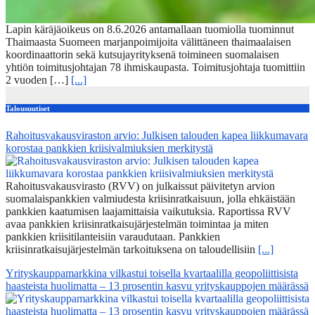
Lapin käräjäoikeus on 8.6.2026 antamallaan tuomiolla tuominnut
Thaimaasta Suomeen marjanpoimijoita välittäneen thaimaalaisen
koordinaattorin sekä kutsujayrityksenä toimineen suomalaisen
yhtiön toimitusjohtajan 78 ihmiskaupasta. Toimitusjohtaja tuomittiin
2 vuoden […]
[...]
Talousuutiset
Rahoitusvakausviraston arvio: Julkisen talouden kapea liikkumavara
korostaa pankkien kriisivalmiuksien merkitystä
Rahoitusvakausvirasto (RVV) on julkaissut päivitetyn arvion
suomalaispankkien valmiudesta kriisinratkaisuun, jolla ehkäistään
pankkien kaatumisen laajamittaisia vaikutuksia. Raportissa RVV
avaa pankkien kriisinratkaisujärjestelmän toimintaa ja miten
pankkien kriisitilanteisiin varaudutaan. Pankkien
kriisinratkaisujärjestelmän tarkoituksena on taloudellisiin
[...]
Yrityskauppamarkkina vilkastui toisella kvartaalilla geopoliittisista
haasteista huolimatta – 13 prosentin kasvu yrityskauppojen määrässä