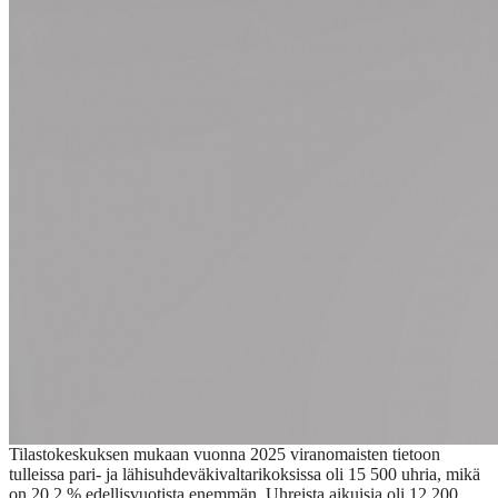
Tilastokeskuksen mukaan vuonna 2025 viranomaisten tietoon
tulleissa pari- ja lähisuhdeväkivaltarikoksissa oli 15 500 uhria, mikä
on 20,2 % edellisvuotista enemmän. Uhreista aikuisia oli 12 200,