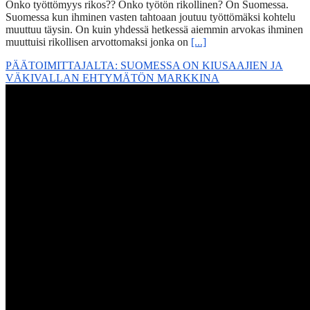
Onko työttömyys rikos?? Onko työtön rikollinen? On Suomessa.
Suomessa kun ihminen vasten tahtoaan joutuu työttömäksi kohtelu
muuttuu täysin. On kuin yhdessä hetkessä aiemmin arvokas ihminen
muuttuisi rikollisen arvottomaksi jonka on
[...]
PÄÄTOIMITTAJALTA: SUOMESSA ON KIUSAAJIEN JA
VÄKIVALLAN EHTYMÄTÖN MARKKINA