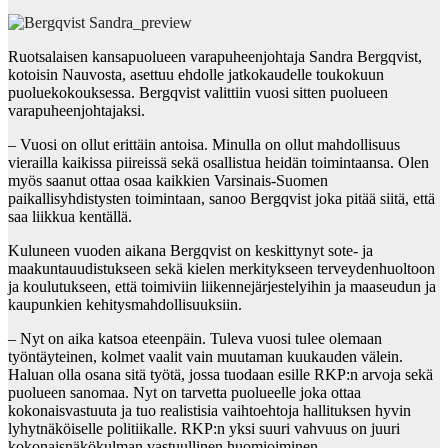
Ruotsalaisen kansapuolueen varapuheenjohtaja Sandra Bergqvist,
kotoisin Nauvosta, asettuu ehdolle jatkokaudelle toukokuun
puoluekokouksessa. Bergqvist valittiin vuosi sitten puolueen
varapuheenjohtajaksi.
– Vuosi on ollut erittäin antoisa. Minulla on ollut mahdollisuus
vierailla kaikissa piireissä sekä osallistua heidän toimintaansa. Olen
myös saanut ottaa osaa kaikkien Varsinais-Suomen
paikallisyhdistysten toimintaan, sanoo Bergqvist joka pitää siitä, että
saa liikkua kentällä.
Kuluneen vuoden aikana Bergqvist on keskittynyt sote- ja
maakuntauudistukseen sekä kielen merkitykseen terveydenhuoltoon
ja koulutukseen, että toimiviin liikennejärjestelyihin ja maaseudun ja
kaupunkien kehitysmahdollisuuksiin.
– Nyt on aika katsoa eteenpäin. Tuleva vuosi tulee olemaan
työntäyteinen, kolmet vaalit vain muutaman kuukauden välein.
Haluan olla osana sitä työtä, jossa tuodaan esille RKP:n arvoja sekä
puolueen sanomaa. Nyt on tarvetta puolueelle joka ottaa
kokonaisvastuuta ja tuo realistisia vaihtoehtoja hallituksen hyvin
lyhytnäköiselle politiikalle. RKP:n yksi suuri vahvuus on juuri
kokonaisnäkökulman vastuullinen huomioiminen.