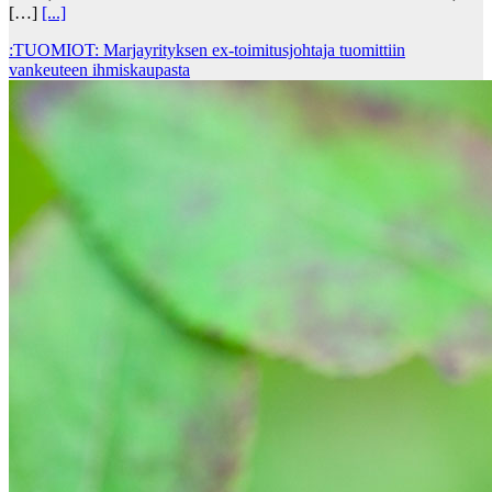
[…]
[...]
:TUOMIOT: Marjayrityksen ex-toimitusjohtaja tuomittiin
vankeuteen ihmiskaupasta