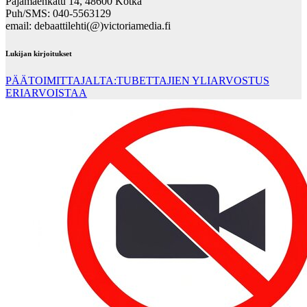
Pajamäenkatu 14, 48600 Kotka
Puh/SMS: 040-5563129
email: debaattilehti(@)victoriamedia.fi
Lukijan kirjoitukset
PÄÄTOIMITTAJALTA:TUBETTAJIEN YLIARVOSTUS
ERIARVOISTAA