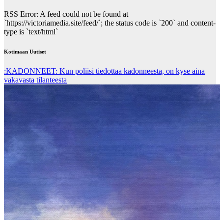
RSS Error: A feed could not be found at
`https://victoriamedia.site/feed/`; the status code is `200` and content-
type is `text/html`
Kotimaan Uutiset
:KADONNEET: Kun poliisi tiedottaa kadonneesta, on kyse aina
vakavasta tilanteesta