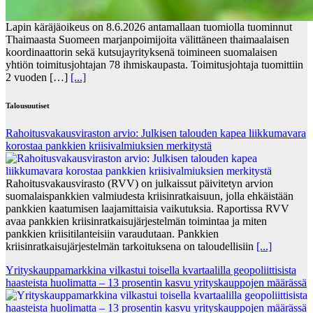
Lapin käräjäoikeus on 8.6.2026 antamallaan tuomiolla tuominnut
Thaimaasta Suomeen marjanpoimijoita välittäneen thaimaalaisen
koordinaattorin sekä kutsujayrityksenä toimineen suomalaisen
yhtiön toimitusjohtajan 78 ihmiskaupasta. Toimitusjohtaja tuomittiin
2 vuoden […]
[...]
Talousuutiset
Rahoitusvakausviraston arvio: Julkisen talouden kapea liikkumavara
korostaa pankkien kriisivalmiuksien merkitystä
Rahoitusvakausvirasto (RVV) on julkaissut päivitetyn arvion
suomalaispankkien valmiudesta kriisinratkaisuun, jolla ehkäistään
pankkien kaatumisen laajamittaisia vaikutuksia. Raportissa RVV
avaa pankkien kriisinratkaisujärjestelmän toimintaa ja miten
pankkien kriisitilanteisiin varaudutaan. Pankkien
kriisinratkaisujärjestelmän tarkoituksena on taloudellisiin
[...]
Yrityskauppamarkkina vilkastui toisella kvartaalilla geopoliittisista
haasteista huolimatta – 13 prosentin kasvu yrityskauppojen määrässä