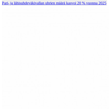
Pari- ja lähisuhdeväkivallan uhrien määrä kasvoi 20 % vuonna 2025