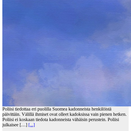
Poliisi tiedottaa eri puolilla Suomea kadonneista henkilöistä
päivittäin. Välillä ihmiset ovat olleet kadoksissa vain pienen hetken.
Poliisi ei koskaan tiedota kadonneista vähäisin perustein. Poliisi
julkaisee […]
[...]