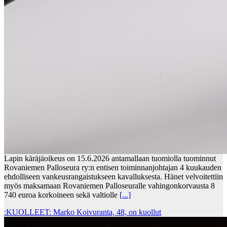
Lapin käräjäoikeus on 15.6.2026 antamallaan tuomiolla tuominnut
Rovaniemen Palloseura ry:n entisen toiminnanjohtajan 4 kuukauden
ehdolliseen vankeusrangaistukseen kavalluksesta. Hänet velvoitettiin
myös maksamaan Rovaniemen Palloseuralle vahingonkorvausta 8
740 euroa korkoineen sekä valtiolle
[...]
:KUOLLEET: Marko Koivuranta, 48, on kuollut