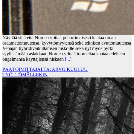
Näyttää siltä että Nordea yrittää pelkurimaisesti kaataa oman
osaamattomuutensa, kyvyttömyytensä sekä teknisen avuttomuutensa
Venäjän hybridivaikuttamsen niskoille sekä nyt myös pyrkii
syyllistämään asiakkaat. Nordea yrittää tuoreeltaa kaataa edelleen
ongelmansa käyttäjiensä niskaan
[...]
PÄÄTOIMITTAJALTA: ARVO KUULUU
TYÖTTÖMÄLLEKIN