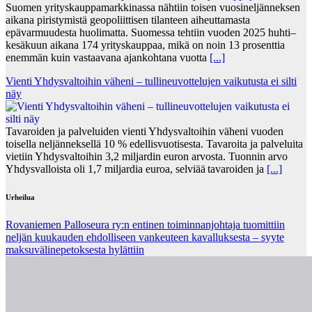
Suomen yrityskauppamarkkinassa nähtiin toisen vuosineljänneksen
aikana piristymistä geopoliittisen tilanteen aiheuttamasta
epävarmuudesta huolimatta. Suomessa tehtiin vuoden 2025 huhti–
kesäkuun aikana 174 yrityskauppaa, mikä on noin 13 prosenttia
enemmän kuin vastaavana ajankohtana vuotta
[...]
Vienti Yhdysvaltoihin väheni – tullineuvottelujen vaikutusta ei silti
näy
Tavaroiden ja palveluiden vienti Yhdysvaltoihin väheni vuoden
toisella neljänneksellä 10 % edellisvuotisesta. Tavaroita ja palveluita
vietiin Yhdysvaltoihin 3,2 miljardin euron arvosta. Tuonnin arvo
Yhdysvalloista oli 1,7 miljardia euroa, selviää tavaroiden ja
[...]
Urheilua
Rovaniemen Palloseura ry:n entinen toiminnanjohtaja tuo­mit­tiin
neljän kuu­kau­den eh­dol­li­seen van­keu­teen ka­val­luk­ses­ta – syyte
mak­su­vä­li­ne­pe­tok­ses­ta hy­lät­tiin