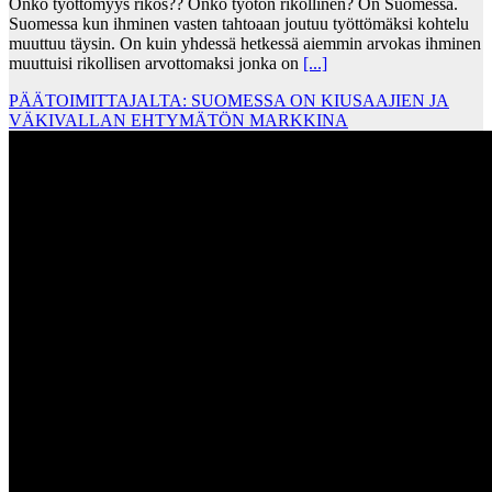
Onko työttömyys rikos?? Onko työtön rikollinen? On Suomessa.
Suomessa kun ihminen vasten tahtoaan joutuu työttömäksi kohtelu
muuttuu täysin. On kuin yhdessä hetkessä aiemmin arvokas ihminen
muuttuisi rikollisen arvottomaksi jonka on
[...]
PÄÄTOIMITTAJALTA: SUOMESSA ON KIUSAAJIEN JA
VÄKIVALLAN EHTYMÄTÖN MARKKINA