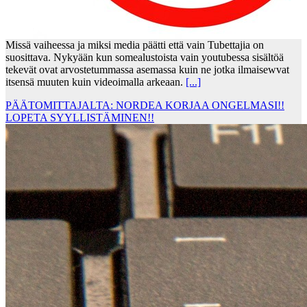
Missä vaiheessa ja miksi media päätti että vain Tubettajia on
suosittava. Nykyään kun somealustoista vain youtubessa sisältöä
tekevät ovat arvostetummassa asemassa kuin ne jotka ilmaisewvat
itsensä muuten kuin videoimalla arkeaan.
[...]
PÄÄTOMITTAJALTA: NORDEA KORJAA ONGELMASI!!
LOPETA SYYLLISTÄMINEN!!