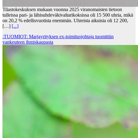
Tilastokeskuksen mukaan vuonna 2025 viranomaisten tietoon
tulleissa pari- ja lähisuhdeväkivaltarikoksissa oli 15 500 uhria, mikä
on 20,2 % edellisvuotista enemmän. Uhreista aikuisia oli 12 200,
[…]
[...]
:TUOMIOT: Marjayrityksen ex-toimitusjohtaja tuomittiin
vankeuteen ihmiskaupasta