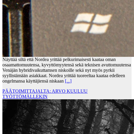
Näyttää siltä että Nordea yrittää pelkurimaisesti kaataa oman
osaamattomuutensa, kyvyttömyytensä sekä teknisen avuttomuutensa
Venäjän hybridivaikuttamsen niskoille sekä nyt myös pyrkii
syyllistämään asiakkaat. Nordea yrittää tuoreeltaa kaataa edelleen
ongelmansa käyttäjiensä niskaan
[...]
PÄÄTOIMITTAJALTA: ARVO KUULUU
TYÖTTÖMÄLLEKIN