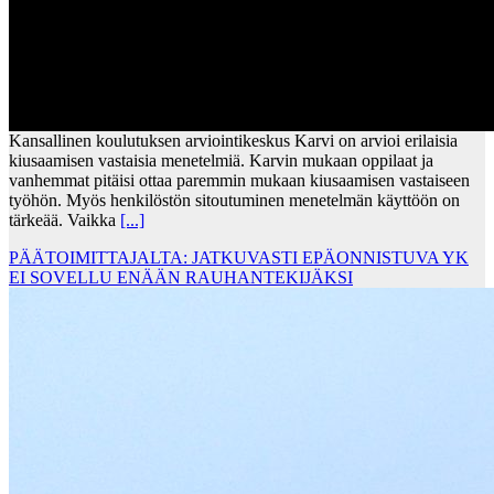
Kansallinen koulutuksen arviointikeskus Karvi on arvioi erilaisia
kiusaamisen vastaisia menetelmiä. Karvin mukaan oppilaat ja
vanhemmat pitäisi ottaa paremmin mukaan kiusaamisen vastaiseen
työhön. Myös henkilöstön sitoutuminen menetelmän käyttöön on
tärkeää. Vaikka
[...]
PÄÄTOIMITTAJALTA: JATKUVASTI EPÄONNISTUVA YK
EI SOVELLU ENÄÄN RAUHANTEKIJÄKSI