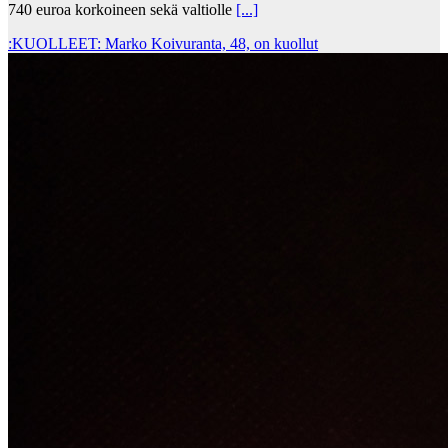
740 euroa korkoineen sekä valtiolle
[...]
:KUOLLEET: Marko Koivuranta, 48, on kuollut