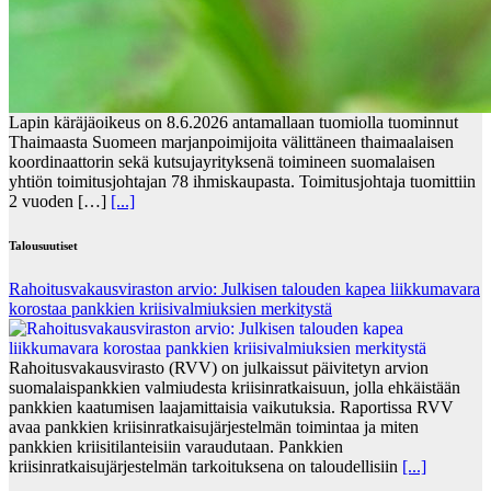
Lapin käräjäoikeus on 8.6.2026 antamallaan tuomiolla tuominnut
Thaimaasta Suomeen marjanpoimijoita välittäneen thaimaalaisen
koordinaattorin sekä kutsujayrityksenä toimineen suomalaisen
yhtiön toimitusjohtajan 78 ihmiskaupasta. Toimitusjohtaja tuomittiin
2 vuoden […]
[...]
Talousuutiset
Rahoitusvakausviraston arvio: Julkisen talouden kapea liikkumavara
korostaa pankkien kriisivalmiuksien merkitystä
Rahoitusvakausvirasto (RVV) on julkaissut päivitetyn arvion
suomalaispankkien valmiudesta kriisinratkaisuun, jolla ehkäistään
pankkien kaatumisen laajamittaisia vaikutuksia. Raportissa RVV
avaa pankkien kriisinratkaisujärjestelmän toimintaa ja miten
pankkien kriisitilanteisiin varaudutaan. Pankkien
kriisinratkaisujärjestelmän tarkoituksena on taloudellisiin
[...]