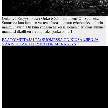
Onko työttömyys rikos?? Onko työtön rikollinen? On Suomessa.
Suomessa kun ihminen vasten tahtoaan joutuu työttömäksi kohtelu
muuttuu täysin. On kuin yhdessä hetkessä aiemmin arvokas ihminen
muuttuisi rikollisen arvottomaksi jonka on
[...]
PÄÄTOIMITTAJALTA: SUOMESSA ON KIUSAAJIEN JA
VÄKIVALLAN EHTYMÄTÖN MARKKINA