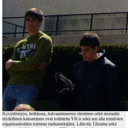
Kyvyttömyys, heikkous, halvaantuneena oleminen sekä moraalin
täydellinen katoaminen ovat todisteita YK:n sekä sen alla toimivien
organisaatioiden toimista rauhantekijänä. Lähi-itä, Ukraina sekä