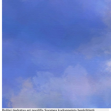
Poliisi tiedottaa eri puolilla Suomea kadonneista henkilöistä