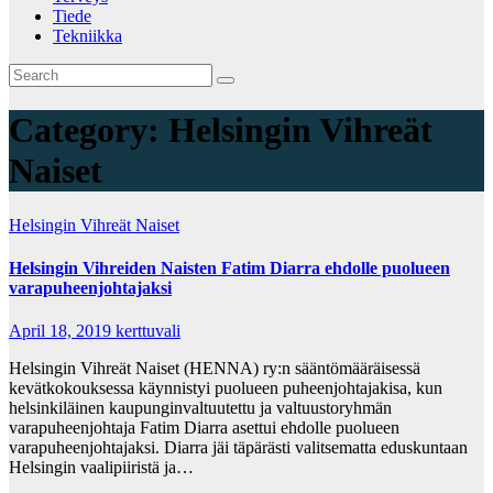
Tiede
Tekniikka
Category:
Helsingin Vihreät
Naiset
Helsingin Vihreät Naiset
Helsingin Vihreiden Naisten Fatim Diarra ehdolle puolueen
varapuheenjohtajaksi
April 18, 2019
kerttuvali
Helsingin Vihreät Naiset (HENNA) ry:n sääntömääräisessä
kevätkokouksessa käynnistyi puolueen puheenjohtajakisa, kun
helsinkiläinen kaupunginvaltuutettu ja valtuustoryhmän
varapuheenjohtaja Fatim Diarra asettui ehdolle puolueen
varapuheenjohtajaksi. Diarra jäi täpärästi valitsematta eduskuntaan
Helsingin vaalipiiristä ja…