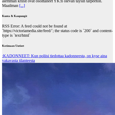
aiemman kriisit ovat osoittaneet YK:n olevan täysin tarpeeton.
Maailman
[...]
Kunta & Kaupungit
RSS Error: A feed could not be found at
`https://victoriamedia.site/feed/`; the status code is `200` and content-
type is `text/html`
Kotimaan Uutiset
:KADONNEET: Kun poliisi tiedottaa kadonneesta, on kyse aina
vakavasta tilanteesta