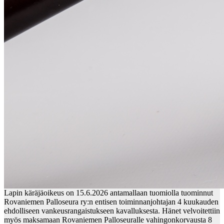
Lapin käräjäoikeus on 15.6.2026 antamallaan tuomiolla tuominnut
Rovaniemen Palloseura ry:n entisen toiminnanjohtajan 4 kuukauden
ehdolliseen vankeusrangaistukseen kavalluksesta. Hänet velvoitettiin
myös maksamaan Rovaniemen Palloseuralle vahingonkorvausta 8