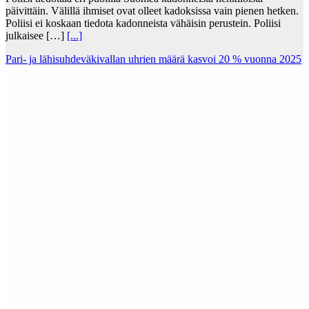
päivittäin. Välillä ihmiset ovat olleet kadoksissa vain pienen hetken.
Poliisi ei koskaan tiedota kadonneista vähäisin perustein. Poliisi
julkaisee […]
[...]
Pari- ja lähisuhdeväkivallan uhrien määrä kasvoi 20 % vuonna 2025