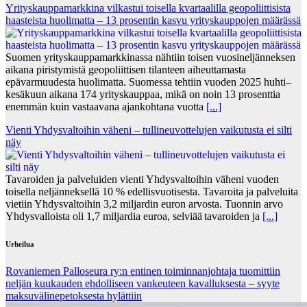
Yrityskauppamarkkina vilkastui toisella kvartaalilla geopoliittisista
haasteista huolimatta – 13 prosentin kasvu yrityskauppojen määrässä
Suomen yrityskauppamarkkinassa nähtiin toisen vuosineljänneksen
aikana piristymistä geopoliittisen tilanteen aiheuttamasta
epävarmuudesta huolimatta. Suomessa tehtiin vuoden 2025 huhti–
kesäkuun aikana 174 yrityskauppaa, mikä on noin 13 prosenttia
enemmän kuin vastaavana ajankohtana vuotta
[...]
Vienti Yhdysvaltoihin väheni – tullineuvottelujen vaikutusta ei silti
näy
Tavaroiden ja palveluiden vienti Yhdysvaltoihin väheni vuoden
toisella neljänneksellä 10 % edellisvuotisesta. Tavaroita ja palveluita
vietiin Yhdysvaltoihin 3,2 miljardin euron arvosta. Tuonnin arvo
Yhdysvalloista oli 1,7 miljardia euroa, selviää tavaroiden ja
[...]
Urheilua
Rovaniemen Palloseura ry:n entinen toiminnanjohtaja tuo­mit­tiin
neljän kuu­kau­den eh­dol­li­seen van­keu­teen ka­val­luk­ses­ta – syyte
mak­su­vä­li­ne­pe­tok­ses­ta hy­lät­tiin