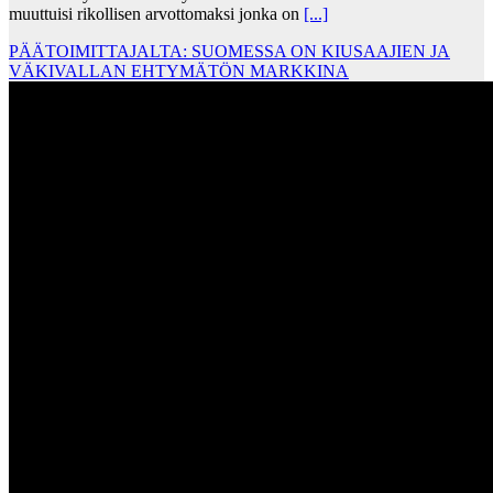
muuttuisi rikollisen arvottomaksi jonka on
[...]
PÄÄTOIMITTAJALTA: SUOMESSA ON KIUSAAJIEN JA
VÄKIVALLAN EHTYMÄTÖN MARKKINA