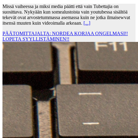
Missä vaiheessa ja miksi media päätti että vain Tubettajia on
suosittava. Nykyään kun somealustoista vain youtubessa sisältöä
tekevät ovat arvostetummassa asemassa kuin ne jotka ilmaisewvat
itsensä muuten kuin videoimalla arkeaan.
[...]
PÄÄTOMITTAJALTA: NORDEA KORJAA ONGELMASI!!
LOPETA SYYLLISTÄMINEN!!