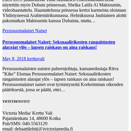
näytettiin myös Dubain prinsessan, Sheika Latifa Al Maktoumin,
videohaastattelu. Haastattelussa prinsessa kertoi karmeista oloistaan
Yhdistyneessä Arabiemiirikunnassa. Helmikuussa Jauhiainen aloitti
pakomatkan Maktoumin kanssa Dubaista, mutta…
Perussuomalaiset Naiset
Perussuomalaiset Naiset: Seksuaalirikosten rangaistusten
alarajat ylös – lapsen raiskaus on aina raiskaus!
May 8, 2018
kerttuvali
Perussuomalaisten naisten puheenjohtaja, kansanedustaja Ritva
”Kike” Elomaa Perussuomalaiset Naiset: Seksuaalirikosten
rangaistusten alarajat ylös – lapsen raiskaus on aina raiskaus!
Perussuomalaiset naiset ovat tyrmistyneitä Korkeimman oikeuden
päätöksestä, jossa se päätti, ettei…
YHTEYDENOTOT
Victoria Media/ Kerttu Vali
Pajamäenkatu 14, 48600 Kotka
Puh/SMS: 040-5563129
email: debaattilehti(@)victoriamedia.fi