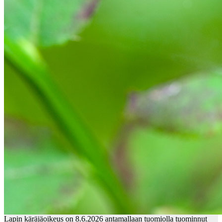
Lapin käräjäoikeus on 8.6.2026 antamallaan tuomiolla tuominnut