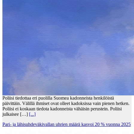
Poliisi tiedottaa eri puolilla Suomea kadonneista henkilöistä
päivittäin. Välillä ihmiset ovat olleet kadoksissa vain pienen hetken.
Poliisi ei koskaan tiedota kadonneista vähäisin perustein. Poliisi
julkaisee […]
[...]
Pari- ja lähisuhdeväkivallan uhrien määrä kasvoi 20 % vuonna 2025