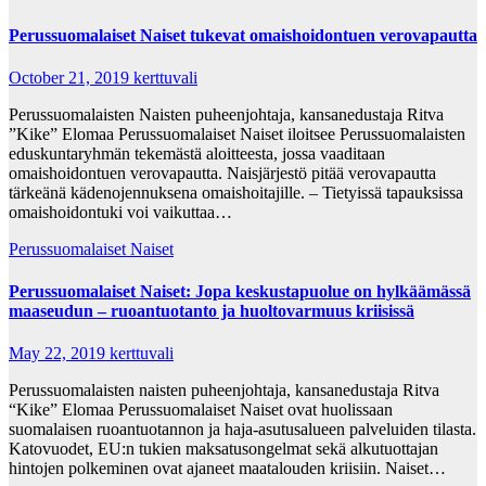
Perussuomalaiset Naiset tukevat omaishoidontuen verovapautta
October 21, 2019
kerttuvali
Perussuomalaisten Naisten puheenjohtaja, kansanedustaja Ritva
”Kike” Elomaa Perussuomalaiset Naiset iloitsee Perussuomalaisten
eduskuntaryhmän tekemästä aloitteesta, jossa vaaditaan
omaishoidontuen verovapautta. Naisjärjestö pitää verovapautta
tärkeänä kädenojennuksena omaishoitajille. – Tietyissä tapauksissa
omaishoidontuki voi vaikuttaa…
Perussuomalaiset Naiset
Perussuomalaiset Naiset: Jopa keskustapuolue on hylkäämässä
maaseudun – ruoantuotanto ja huoltovarmuus kriisissä
May 22, 2019
kerttuvali
Perussuomalaisten naisten puheenjohtaja, kansanedustaja Ritva
“Kike” Elomaa Perussuomalaiset Naiset ovat huolissaan
suomalaisen ruoantuotannon ja haja-asutusalueen palveluiden tilasta.
Katovuodet, EU:n tukien maksatusongelmat sekä alkutuottajan
hintojen polkeminen ovat ajaneet maatalouden kriisiin. Naiset…