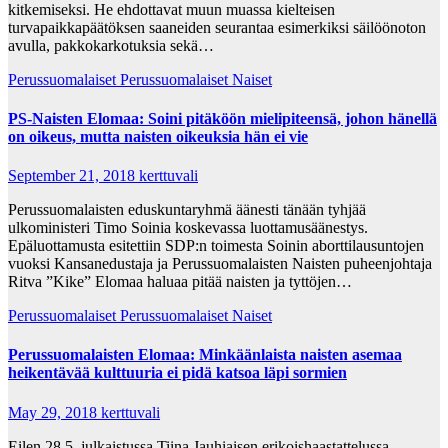
kitkemiseksi. He ehdottavat muun muassa kielteisen
turvapaikkapäätöksen saaneiden seurantaa esimerkiksi säilöönoton
avulla, pakkokarkotuksia sekä…
Perussuomalaiset
Perussuomalaiset Naiset
PS-Naisten Elomaa: Soini pitäköön mielipiteensä, johon hänellä
on oikeus, mutta naisten oikeuksia hän ei vie
September 21, 2018
kerttuvali
Perussuomalaisten eduskuntaryhmä äänesti tänään tyhjää
ulkoministeri Timo Soinia koskevassa luottamusäänestys.
Epäluottamusta esitettiin SDP:n toimesta Soinin aborttilausuntojen
vuoksi Kansanedustaja ja Perussuomalaisten Naisten puheenjohtaja
Ritva ”Kike” Elomaa haluaa pitää naisten ja tyttöjen…
Perussuomalaiset
Perussuomalaiset Naiset
Perussuomalaisten Elomaa: Minkäänlaista naisten asemaa
heikentävää kulttuuria ei pidä katsoa läpi sormien
May 29, 2018
kerttuvali
Eilen 28.5. julkaistussa Tiina Jauhiaisen erikoishaastattelussa