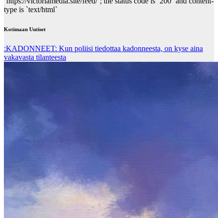
`https://victoriamedia.site/feed/`; the status code is `200` and content-
type is `text/html`
Kotimaan Uutiset
:KADONNEET: Kun poliisi tiedottaa kadonneesta, on kyse aina
vakavasta tilanteesta