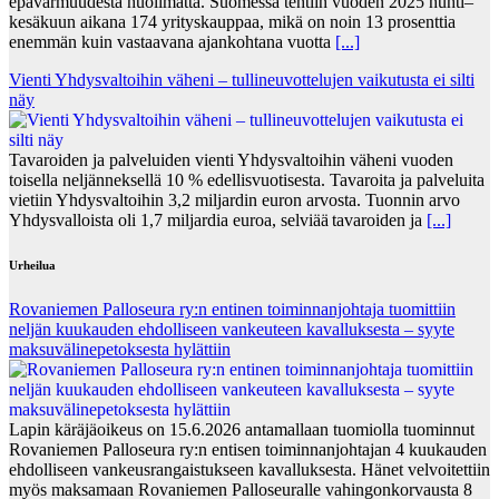
epävarmuudesta huolimatta. Suomessa tehtiin vuoden 2025 huhti–
kesäkuun aikana 174 yrityskauppaa, mikä on noin 13 prosenttia
enemmän kuin vastaavana ajankohtana vuotta
[...]
Vienti Yhdysvaltoihin väheni – tullineuvottelujen vaikutusta ei silti
näy
Tavaroiden ja palveluiden vienti Yhdysvaltoihin väheni vuoden
toisella neljänneksellä 10 % edellisvuotisesta. Tavaroita ja palveluita
vietiin Yhdysvaltoihin 3,2 miljardin euron arvosta. Tuonnin arvo
Yhdysvalloista oli 1,7 miljardia euroa, selviää tavaroiden ja
[...]
Urheilua
Rovaniemen Palloseura ry:n entinen toiminnanjohtaja tuo­mit­tiin
neljän kuu­kau­den eh­dol­li­seen van­keu­teen ka­val­luk­ses­ta – syyte
mak­su­vä­li­ne­pe­tok­ses­ta hy­lät­tiin
Lapin käräjäoikeus on 15.6.2026 antamallaan tuomiolla tuominnut
Rovaniemen Palloseura ry:n entisen toiminnanjohtajan 4 kuukauden
ehdolliseen vankeusrangaistukseen kavalluksesta. Hänet velvoitettiin
myös maksamaan Rovaniemen Palloseuralle vahingonkorvausta 8