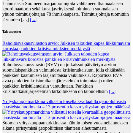
Thaimaasta Suomeen marjanpoimijoita välittäneen thaimaalaisen
koordinaattorin sekä kutsujayrityksenä toimineen suomalaisen
yhtiön toimitusjohtajan 78 ihmiskaupasta. Toimitusjohtaja tuomittiin
2 vuoden […]
[...]
Talousuutiset
Rahoitusvakausviraston arvio: Julkisen talouden kapea liikkumavara
korostaa pankkien kriisivalmiuksien merkitystä
Rahoitusvakausvirasto (RVV) on julkaissut päivitetyn arvion
suomalaispankkien valmiudesta kriisinratkaisuun, jolla ehkäistään
pankkien kaatumisen laajamittaisia vaikutuksia. Raportissa RVV
avaa pankkien kriisinratkaisujärjestelmän toimintaa ja miten
pankkien kriisitilanteisiin varaudutaan. Pankkien
kriisinratkaisujärjestelmän tarkoituksena on taloudellisiin
[...]
Yrityskauppamarkkina vilkastui toisella kvartaalilla geopoliittisista
haasteista huolimatta – 13 prosentin kasvu yrityskauppojen määrässä
Suomen yrityskauppamarkkinassa nähtiin toisen vuosineljänneksen
aikana piristymistä geopoliittisen tilanteen aiheuttamasta