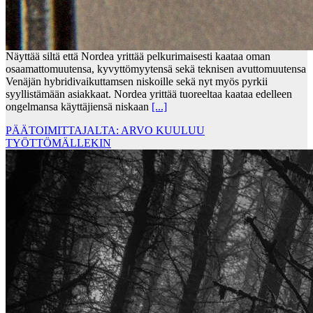
Näyttää siltä että Nordea yrittää pelkurimaisesti kaataa oman
osaamattomuutensa, kyvyttömyytensä sekä teknisen avuttomuutensa
Venäjän hybridivaikuttamsen niskoille sekä nyt myös pyrkii
syyllistämään asiakkaat. Nordea yrittää tuoreeltaa kaataa edelleen
ongelmansa käyttäjiensä niskaan
[...]
PÄÄTOIMITTAJALTA: ARVO KUULUU
TYÖTTÖMÄLLEKIN