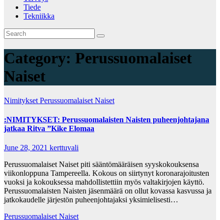
Tiede
Tekniikka
Category:
Perussuomalaiset
Naiset
Nimitykset
Perussuomalaiset Naiset
:NIMITYKSET: Perussuomalaisten Naisten puheenjohtajana
jatkaa Ritva ”Kike Elomaa
June 28, 2021
kerttuvali
Perussuomalaiset Naiset piti sääntömääräisen syyskokouksensa
viikonloppuna Tampereella. Kokous on siirtynyt koronarajoitusten
vuoksi ja kokouksessa mahdollistettiin myös valtakirjojen käyttö.
Perussuomalaisten Naisten jäsenmäärä on ollut kovassa kasvussa ja
jatkokaudelle järjestön puheenjohtajaksi yksimielisesti…
Perussuomalaiset Naiset