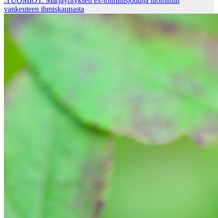
:TUOMIOT: Marjayrityksen ex-toimitusjohtaja tuomittiin
vankeuteen ihmiskaupasta