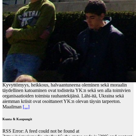
Kyvyttömyys, heikkous, halvaantuneena oleminen sekä moraalin
täydellinen katoaminen ovat todisteita YK:n sekä sen alla toimivien
organisaatioiden toimista rauhantekijänä. Lähi-itä, Ukraina sekä
aiemman kriisit ovat osoittaneet YK:n olevan täysin tarpeeton.
Maailman
[...]
Kunta & Kaupungit
RSS Error: A feed could not be found at