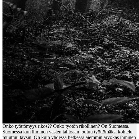
Onko työttömyys rikos?? Onko työtön rikollinen? On Suomessa.
Suomessa kun ihminen vasten tahtoaan joutuu työttömäksi kohtelu
muuttuu täysin. On kuin yhdessä hetkessä aiemmin arvokas ihminen