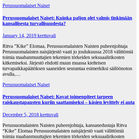
Perussuomalaiset Naiset
Perussuomalaiset Naiset: Kuinka paljon olet valmis tinkimään
kansallisesta turvallisuudesta?
January 14, 2019
kerttuvali
Ritva ”Kike” Elomaa, Perussuomalaisten Naisten puheenjohtaja
Perussuomalaisten naisjärjestö vaati jo joulukuussa 2018 välittömiä
toimia maahanmuuttajien tekemien törkeiden seksuaalirikosten
kitkemiseksi. Järjestö ehdotti muun muassa kielteisen
turvapaikkapäätöksen saaneiden seurantaa esimerkiksi säilöönoton
avulla,…
Perussuomalaiset Naiset
Perussuomalaiset Naiset: Kovat toimenpiteet tarpeen
raiskaustapausten kuriin saattamiseksi – käsien levittely ei auta
December 5, 2018
kerttuvali
Perussuomalaisten Naisten puheenjohtaja, kansanedustaja Ritva
“Kike” Elomaa Perussuomalaisten naisjärjestö vaati välittömiä
toimia maahanmuuttajien tekemien törkeiden seksuaalirikosten