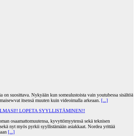
jia on suosittava. Nykyään kun somealustoista vain youtubessa sisältöä
lmaisewvat itsensä muuten kuin videoimalla arkeaan.
[...]
MASI!! LOPETA SYYLLISTÄMINEN!!
taa oman osaamattomuutensa, kyvyttömyytensä sekä teknisen
ekä nyt myös pyrkii syyllistämään asiakkaat. Nordea yrittää
skaan
[...]