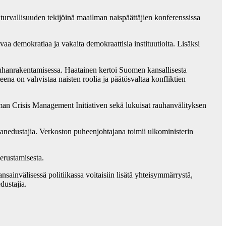
turvallisuuden tekijöinä maailman naispäättäjien konferenssissa
ivaa demokratiaa ja vakaita demokraattisia instituutioita. Lisäksi
 rauhanrakentamisessa. Haatainen kertoi Suomen kansallisesta
na on vahvistaa naisten roolia ja päätösvaltaa konfliktien
man Crisis Management Initiativen sekä lukuisat rauhanvälityksen
sanedustajia. Verkoston puheenjohtajana toimii ulkoministerin
erustamisesta.
invälisessä politiikassa voitaisiin lisätä yhteisymmärrystä,
dustajia.