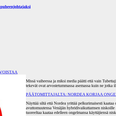
puheenjohtajaksi
RVOISTAA
Missä vaiheessa ja miksi media päätti että vain Tubetta
tekevät ovat arvostetummassa asemassa kuin ne jotka i
PÄÄTOMITTAJALTA: NORDEA KORJAA ONGEL
Näyttää siltä että Nordea yrittää pelkurimaisesti kaa
avuttomuutensa Venäjän hybridivaikuttamsen niskoille s
tuoreeltaa kaataa edelleen ongelmansa käyttäjiensä ni