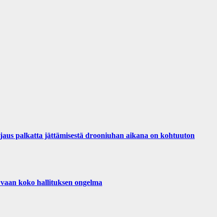
palkatta jättämisestä drooniuhan aikana on kohtuuton
 vaan koko hallituksen ongelma