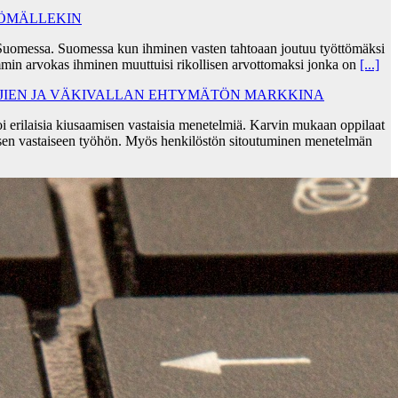
TÖMÄLLEKIN
Suomessa. Suomessa kun ihminen vasten tahtoaan joutuu työttömäksi
min arvokas ihminen muuttuisi rikollisen arvottomaksi jonka on
[...]
AJIEN JA VÄKIVALLAN EHTYMÄTÖN MARKKINA
i erilaisia kiusaamisen vastaisia menetelmiä. Karvin mukaan oppilaat
sen vastaiseen työhön. Myös henkilöstön sitoutuminen menetelmän