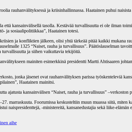
ia rauhanvälityksessä ja kriisinhallinnassa. Haatainen puhui naisista 
 että kansainvälisellä tasolla. Kestävää turvallisuutta ei ole ilman toim
ö- ja sosiaalipolitiikkaa”, Haatainen totesi.
kriisien ja konfliktien jälkeen, olisi yhtä tärkeää pitää kaikki mukana
uselmalle 1325 “Naiset, rauha ja turvallisuus”. Päätöslauselman tavoittee
turvallisuutta ja siihen vaikuttavia tekijöitä.
nvälitykseen mainiten esimerkkinä presidentti Martti Ahtisaaren johta
rkosto, jonka jäsenet ovat rauhanvälityksen parissa työskenteleviä kan
rpilainen”, Haatainen mainitsi.
ta ajatusta kansainvälisen “Naiset, rauha ja turvallisuus” –verkoston p
 marraskuuta. Foorumissa keskusteltiin muun muassa siitä, miten kansa
tui naispresidenttejä, -ministereitä, kansanedustajia sekä liike-elämän e
inen aihe