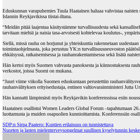
Eduskunnan varapuhemies Tuula Haatainen haluaa vahvistaa naisten rool
Islannin Reykjavikissa tiistai-iltana.
“Meidän pitää laajentaa käsitystämme turvallisuudesta sekä kansallisella
tarvitaan miehiä ja naisia tasa-arvoisesti kohtelevaa koulutus-, ympärist
Siellä, missä rauha on horjunut ja yhteiskuntia rakennetaan uudestaan 
toimintaohjelmasta, joka perustuu YK:n turvallisuusneuvoston päätösla
ehkäisyssä, ratkaisemisessa ja rauhanrakentamisessa sekä lisätä naisten 
Hän kertoi myös Suomen vahvasta panoksesta ja kiinnostuksesta rauha
verkostot, joissa Suomi on mukana.
“Juuri viime viikolla Suomen eduskuntaan perustettiin rauhanvälitysve
rauhanvälityksen erityisedustaja, entinen valtiovarainministeri Jutta U
Hän kannatti lämpimästi myös Reykjavikin konferenssissa esiin noussut
Haatainen osallistui Women Leaders Global Forum –tapahtumaan 26.–27.
luottamusta ja muiden osapuolien kunnioittamista. Konferenssiin osallis
Post
SDP:n Sirpa Paatero: Kuntien erilaisuus on tunnistettava
Nuorten ja lasten mielenterveysongelmat suullisen kyselytunnin keske
navigation