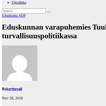
Tekniikka
Eduskunta
SDP
Eduskunnan varapuhemies Tuula
turvallisuuspolitiikassa
By
kerttuvali
Nov 28, 2018