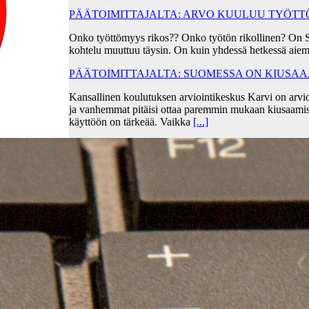
PÄÄTOIMITTAJALTA: ARVO KUULUU TYÖT
Onko työttömyys rikos?? Onko työtön rikollinen? On 
kohtelu muuttuu täysin. On kuin yhdessä hetkessä aiem
PÄÄTOIMITTAJALTA: SUOMESSA ON KIUSA
Kansallinen koulutuksen arviointikeskus Karvi on arvio
ja vanhemmat pitäisi ottaa paremmin mukaan kiusaami
käyttöön on tärkeää. Vaikka
[...]