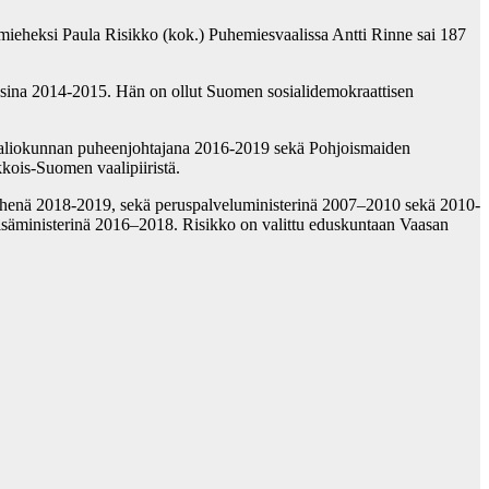
emieheksi Paula Risikko (kok.) Puhemiesvaalissa Antti Rinne sai 187
uosina 2014-2015. Hän on ollut Suomen sosialidemokraattisen
ntovaliokunnan puheenjohtajana 2016-2019 sekä Pohjoismaiden
ois-Suomen vaalipiiristä.
iehenä 2018-2019, sekä peruspalveluministerinä 2007–2010 sekä 2010-
sisäministerinä 2016–2018. Risikko on valittu eduskuntaan Vaasan