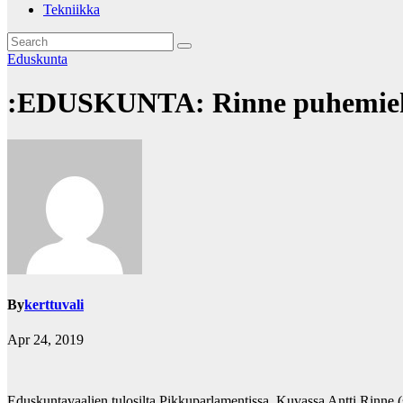
Tekniikka
Eduskunta
:EDUSKUNTA: Rinne puhemiehek
By
kerttuvali
Apr 24, 2019
Eduskuntavaalien tulosilta Pikkuparlamentissa. Kuvassa Antti Rinne 