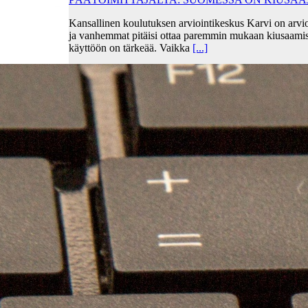
Kansallinen koulutuksen arviointikeskus Karvi on arvio
ja vanhemmat pitäisi ottaa paremmin mukaan kiusaami
käyttöön on tärkeää. Vaikka
[...]