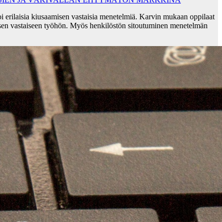
i erilaisia kiusaamisen vastaisia menetelmiä. Karvin mukaan oppilaat
sen vastaiseen työhön. Myös henkilöstön sitoutuminen menetelmän