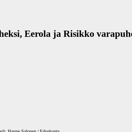
si, Eerola ja Risikko varapuh
(sd). Hanne Salonen / Eduskunta