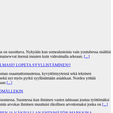
jia on suosittava. Nykyään kun somealustoista vain youtubessa sisältöä
lmaisewvat itsensä muuten kuin videoimalla arkeaan.
[...]
MASI!! LOPETA SYYLLISTÄMINEN!!
taa oman osaamattomuutensa, kyvyttömyytensä sekä teknisen
ekä nyt myös pyrkii syyllistämään asiakkaat. Nordea yrittää
skaan
[...]
TÖMÄLLEKIN
Suomessa. Suomessa kun ihminen vasten tahtoaan joutuu työttömäksi
min arvokas ihminen muuttuisi rikollisen arvottomaksi jonka on
[...]
AJIEN JA VÄKIVALLAN EHTYMÄTÖN MARKKINA