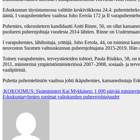
Eduskunnan täysistunnossa valittiin keskiviikkona 24.4. puhemieheksi
ääntä, I varapuhemiehen vaalissa Juho Eerola 172 ja II varapuhemieh
Puhemies, oikeustieteen kandidaatti Antti Rinne, 56, on ollut kansan
puolueen puheenjohtaja vuodesta 2014 lähtien. Rinne on Uudenmaan v
I varapuhemies, lähihoitaja, yrittäjä, Juho Eerola, 44, on toiminut
neuvoston Suomen valtuuskunnan puheenjohtajana 2015-2019. Hän on
Toinen varapuhemies, terveystieteiden tohtori, Paula Risikko, 58, 
2011, ministerinä ympäristöministeriössä 2007–2008, sosiaali- ja ter
vaalipiiristä.
Puhetta puhemiehistön vaalissa johti ikäpuhemies, kansanedustaja Erk
Post
:KOKOOMUS: Sisäministeri Kai Mykkänen: 1 000 päivää ministeri
Eduskuntaryhmien sopimat valiokuntien puheenjohtajuudet
navigation