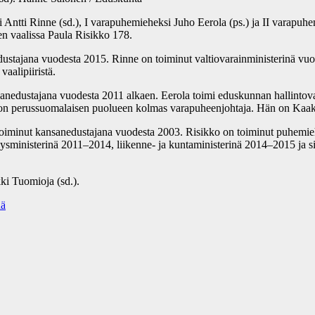
 Antti Rinne (sd.), I varapuhemieheksi Juho Eerola (ps.) ja II varapuh
en vaalissa Paula Risikko 178.
edustajana vuodesta 2015. Rinne on toiminut valtiovarainministerinä v
aalipiiristä.
 kansanedustajana vuodesta 2011 alkaen. Eerola toimi eduskunnan halli
 perussuomalaisen puolueen kolmas varapuheenjohtaja. Hän on Kaakk
on toiminut kansanedustajana vuodesta 2003. Risikko on toiminut puhem
veysministerinä 2011–2014, liikenne- ja kuntaministerinä 2014–2015 ja 
ki Tuomioja (sd.).
nä