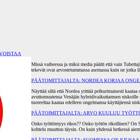
RVOISTAA
Missä vaiheessa ja miksi media päätti että vain Tubetta
tekevät ovat arvostetummassa asemassa kuin ne jotka i
PÄÄTOMITTAJALTA: NORDEA KORJAA ONGEL
Näyttää siltä että Nordea yrittää pelkurimaisesti kaa
avuttomuutensa Venäjän hybridivaikuttamsen niskoille s
tuoreeltaa kaataa edelleen ongelmansa käyttäjiensä ni
PÄÄTOIMITTAJALTA: ARVO KUULUU TYÖT
Onko työttömyys rikos?? Onko työtön rikollinen? On 
kohtelu muuttuu täysin. On kuin yhdessä hetkessä aiem
PÄÄTOIMITTAJALTA: SUOMESSA ON KIUSA