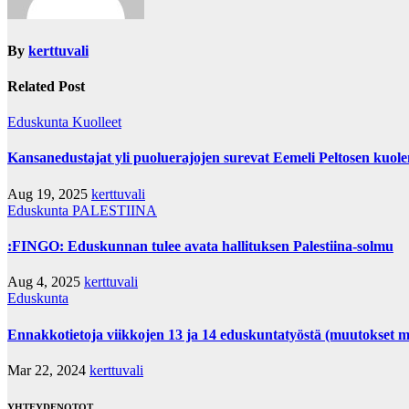
By
kerttuvali
Related Post
Eduskunta
Kuolleet
Kansanedustajat yli puoluerajojen surevat Eemeli Peltosen kuol
Aug 19, 2025
kerttuvali
Eduskunta
PALESTIINA
:FINGO: Eduskunnan tulee avata hallituksen Palestiina-solmu
Aug 4, 2025
kerttuvali
Eduskunta
Ennakkotietoja viikkojen 13 ja 14 eduskuntatyöstä (muutokset m
Mar 22, 2024
kerttuvali
YHTEYDENOTOT