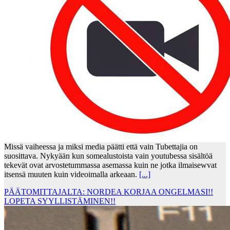
Missä vaiheessa ja miksi media päätti että vain Tubettajia on
suosittava. Nykyään kun somealustoista vain youtubessa sisältöä
tekevät ovat arvostetummassa asemassa kuin ne jotka ilmaisewvat
itsensä muuten kuin videoimalla arkeaan.
[...]
PÄÄTOMITTAJALTA: NORDEA KORJAA ONGELMASI!!
LOPETA SYYLLISTÄMINEN!!