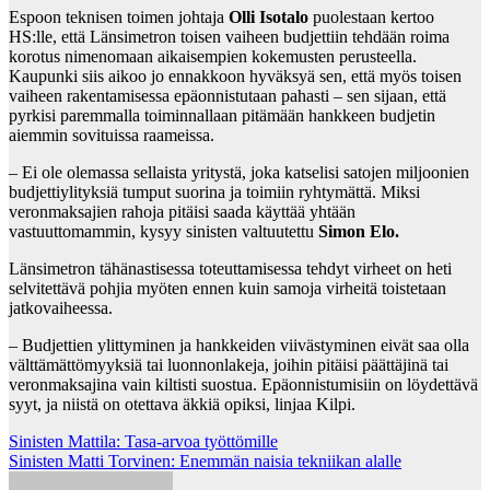
Espoon teknisen toimen johtaja
Olli Isotalo
puolestaan kertoo
HS:lle, että Länsimetron toisen vaiheen budjettiin tehdään roima
korotus nimenomaan aikaisempien kokemusten perusteella.
Kaupunki siis aikoo jo ennakkoon hyväksyä sen, että myös toisen
vaiheen rakentamisessa epäonnistutaan pahasti – sen sijaan, että
pyrkisi paremmalla toiminnallaan pitämään hankkeen budjetin
aiemmin sovituissa raameissa.
– Ei ole olemassa sellaista yritystä, joka katselisi satojen miljoonien
budjettiylityksiä tumput suorina ja toimiin ryhtymättä. Miksi
veronmaksajien rahoja pitäisi saada käyttää yhtään
vastuuttomammin, kysyy sinisten valtuutettu
Simon Elo.
Länsimetron tähänastisessa toteuttamisessa tehdyt virheet on heti
selvitettävä pohjia myöten ennen kuin samoja virheitä toistetaan
jatkovaiheessa.
– Budjettien ylittyminen ja hankkeiden viivästyminen eivät saa olla
välttämättömyyksiä tai luonnonlakeja, joihin pitäisi päättäjinä tai
veronmaksajina vain kiltisti suostua. Epäonnistumisiin on löydettävä
syyt, ja niistä on otettava äkkiä opiksi, linjaa Kilpi.
Post
Sinisten Mattila: Tasa-arvoa työttömille
Sinisten Matti Torvinen: Enemmän naisia tekniikan alalle
navigation