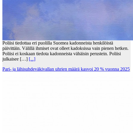
Poliisi tiedottaa eri puolilla Suomea kadonneista henkilöistä
päivittäin. Välillä ihmiset ovat olleet kadoksissa vain pienen hetken.
Poliisi ei koskaan tiedota kadonneista vähäisin perustein. Poliisi
julkaisee […]
[...]
Pari- ja lähisuhdeväkivallan uhrien määrä kasvoi 20 % vuonna 2025