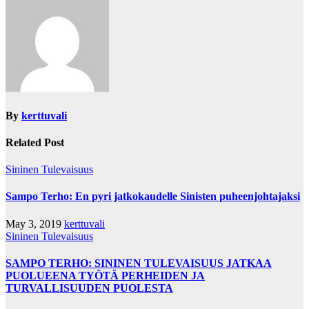
By
kerttuvali
Related Post
Sininen Tulevaisuus
Sampo Terho: En pyri jatkokaudelle Sinisten puheenjohtajaksi
May 3, 2019
kerttuvali
Sininen Tulevaisuus
SAMPO TERHO: SININEN TULEVAISUUS JATKAA
PUOLUEENA TYÖTÄ PERHEIDEN JA
TURVALLISUUDEN PUOLESTA