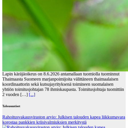
Lapin käräjäoikeus on 8.6.2026 antamallaan tuomiolla tuominnut
Thaimaasta Suomeen marjanpoimijoita välittäneen thaimaalaisen
koordinaattorin sekä kutsujayrityksenä toimineen suomalaisen
yhtiön toimitusjohtajan 78 ihmiskaupasta. Toimitusjohtaja tuomittiin
2 vuoden […]
[...]
Talousuutiset
Rahoitusvakausviraston arvio: Julkisen talouden kapea liikkumavara
korostaa pankkien kriisivalmiuksien merkitystä