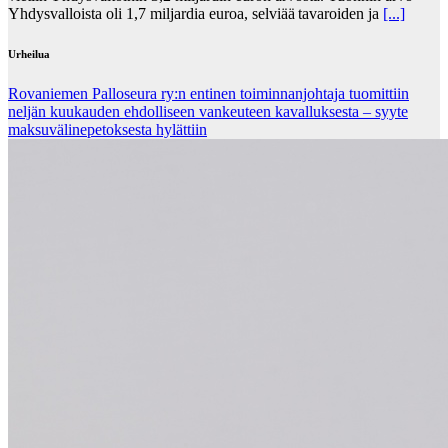
Yhdysvalloista oli 1,7 miljardia euroa, selviää tavaroiden ja
[...]
Urheilua
Rovaniemen Palloseura ry:n entinen toiminnanjohtaja tuo­mit­tiin
neljän kuu­kau­den eh­dol­li­seen van­keu­teen ka­val­luk­ses­ta – syyte
mak­su­vä­li­ne­pe­tok­ses­ta hy­lät­tiin