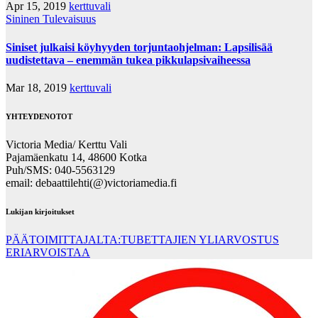
Apr 15, 2019
kerttuvali
Sininen Tulevaisuus
Siniset julkaisi köyhyyden torjuntaohjelman: Lapsilisää
uudistettava – enemmän tukea pikkulapsivaiheessa
Mar 18, 2019
kerttuvali
YHTEYDENOTOT
Victoria Media/ Kerttu Vali
Pajamäenkatu 14, 48600 Kotka
Puh/SMS: 040-5563129
email: debaattilehti(@)victoriamedia.fi
Lukijan kirjoitukset
PÄÄTOIMITTAJALTA:TUBETTAJIEN YLIARVOSTUS
ERIARVOISTAA