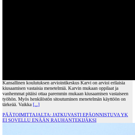
Kansallinen koulutuksen arviointikeskus Karvi on arvioi erilaisia
kiusaamisen vastaisia menetelmiä. Karvin mukaan oppilaat ja
vanhemmat pitäisi ottaa paremmin mukaan kiusaamisen vastaiseen
työhön. Myös henkilöstön sitoutuminen menetelmän käyttöön on
tärkeää. Vaikka
[...]
PÄÄTOIMITTAJALTA: JATKUVASTI EPÄONNISTUVA YK
EI SOVELLU ENÄÄN RAUHANTEKIJÄKSI