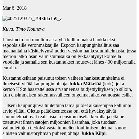
Mar 6, 2018
Kuva: Timo Kotineva
Länsimetro on muuttumassa yhä kalliimmaksi hankkeeksi
espoolaisille veronmaksajille. Espoon kaupunginhallitus saa
maanantaina käsittelyynsä uuden version hankesuunnitelmasta, jossa
metron jatko-osan valmistumisaika on lykkääntynyt kolmella
vuodella ja samalla sen kustannukset nousevat lähes 400 miljoonalla
eurolla.
Kustannuksiltaan paisunut toisen vaiheen hankesuunnitelma ei
ilmeisesti yllätä kaupunginjohtaja
Jukka Mäkelää
(kok), joka
kertoo HS:n haastattelussa arvanneensa budjettiylityksen jo silloin,
kun ensimmäisen rakennusvaiheen ongelmat alkoivat nousta esille.
– Itseni kaupunginvaltuutettuna tämä puolet aikaisempaa kalliimpi
arvio yllätti. Oletus päätöksenteossa on, että hyväksyttävät
suunnitelmat ovat realistisia jo ensimmäisellä kerralla ja että ne
toteutuvat ilman satojen miljoonien lisärahaa, joka tuodaan
valtuutettujen tiedoksi vasta tunnelien louhimisen alettua, sanoo
sinisten valtuustoryhmän puheenjohtaja
Jukka Kilpi
.