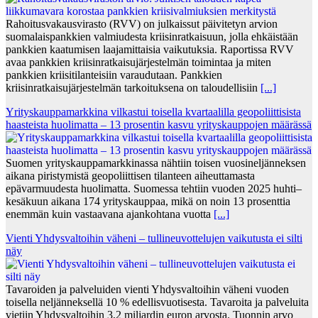
Rahoitusvakausvirasto (RVV) on julkaissut päivitetyn arvion
suomalaispankkien valmiudesta kriisinratkaisuun, jolla ehkäistään
pankkien kaatumisen laajamittaisia vaikutuksia. Raportissa RVV
avaa pankkien kriisinratkaisujärjestelmän toimintaa ja miten
pankkien kriisitilanteisiin varaudutaan. Pankkien
kriisinratkaisujärjestelmän tarkoituksena on taloudellisiin
[...]
Yrityskauppamarkkina vilkastui toisella kvartaalilla geopoliittisista
haasteista huolimatta – 13 prosentin kasvu yrityskauppojen määrässä
Suomen yrityskauppamarkkinassa nähtiin toisen vuosineljänneksen
aikana piristymistä geopoliittisen tilanteen aiheuttamasta
epävarmuudesta huolimatta. Suomessa tehtiin vuoden 2025 huhti–
kesäkuun aikana 174 yrityskauppaa, mikä on noin 13 prosenttia
enemmän kuin vastaavana ajankohtana vuotta
[...]
Vienti Yhdysvaltoihin väheni – tullineuvottelujen vaikutusta ei silti
näy
Tavaroiden ja palveluiden vienti Yhdysvaltoihin väheni vuoden
toisella neljänneksellä 10 % edellisvuotisesta. Tavaroita ja palveluita
vietiin Yhdysvaltoihin 3,2 miljardin euron arvosta. Tuonnin arvo