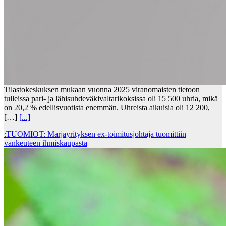
Tilastokeskuksen mukaan vuonna 2025 viranomaisten tietoon
tulleissa pari- ja lähisuhdeväkivaltarikoksissa oli 15 500 uhria, mikä
on 20,2 % edellisvuotista enemmän. Uhreista aikuisia oli 12 200,
[…]
[...]
:TUOMIOT: Marjayrityksen ex-toimitusjohtaja tuomittiin
vankeuteen ihmiskaupasta