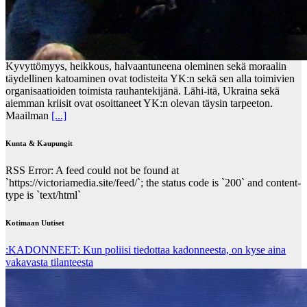
Kyvyttömyys, heikkous, halvaantuneena oleminen sekä moraalin
täydellinen katoaminen ovat todisteita YK:n sekä sen alla toimivien
organisaatioiden toimista rauhantekijänä. Lähi-itä, Ukraina sekä
aiemman kriisit ovat osoittaneet YK:n olevan täysin tarpeeton.
Maailman
[...]
Kunta & Kaupungit
RSS Error: A feed could not be found at
`https://victoriamedia.site/feed/`; the status code is `200` and content-
type is `text/html`
Kotimaan Uutiset
:KADONNEET: Kun poliisi tiedottaa kadonneesta, on kyse aina
vakavasta tilanteesta