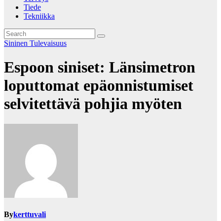
Tiede
Tekniikka
Sininen Tulevaisuus
Espoon siniset: Länsimetron
loputtomat epäonnistumiset
selvitettävä pohjia myöten
By
kerttuvali