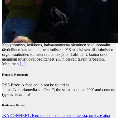
Kyvyttömyys, heikkous, halvaantuneena oleminen sekä moraalin
täydellinen katoaminen ovat todisteita YK:n sekä sen alla toimivien
organisaatioiden toimista rauhantekijänä. Lähi-itä, Ukraina sekä
aiemman kriisit ovat osoittaneet YK:n olevan täysin tarpeeton.
Maailman
[...]
Kunta & Kaupungit
RSS Error: A feed could not be found at
`https://victoriamedia.site/feed/`; the status code is `200` and content-
type is `text/html`
Kotimaan Uutiset
:KADONNEET: Kun poliisi tiedottaa kadonneesta, on kyse aina