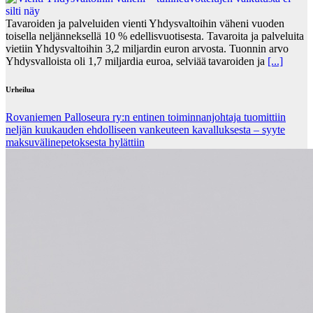
Tavaroiden ja palveluiden vienti Yhdysvaltoihin väheni vuoden
toisella neljänneksellä 10 % edellisvuotisesta. Tavaroita ja palveluita
vietiin Yhdysvaltoihin 3,2 miljardin euron arvosta. Tuonnin arvo
Yhdysvalloista oli 1,7 miljardia euroa, selviää tavaroiden ja
[...]
Urheilua
Rovaniemen Palloseura ry:n entinen toiminnanjohtaja tuo­mit­tiin
neljän kuu­kau­den eh­dol­li­seen van­keu­teen ka­val­luk­ses­ta – syyte
mak­su­vä­li­ne­pe­tok­ses­ta hy­lät­tiin