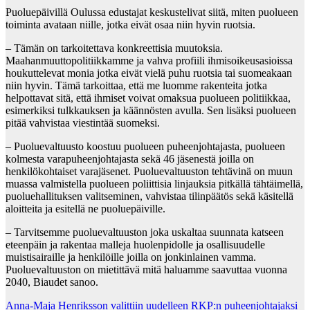
Puoluepäivillä Oulussa edustajat keskustelivat siitä, miten puolueen
toiminta avataan niille, jotka eivät osaa niin hyvin ruotsia.
– Tämän on tarkoitettava konkreettisia muutoksia.
Maahanmuuttopolitiikkamme ja vahva profiili ihmisoikeusasioissa
houkuttelevat monia jotka eivät vielä puhu ruotsia tai suomeakaan
niin hyvin. Tämä tarkoittaa, että me luomme rakenteita jotka
helpottavat sitä, että ihmiset voivat omaksua puolueen politiikkaa,
esimerkiksi tulkkauksen ja käännösten avulla. Sen lisäksi puolueen
pitää vahvistaa viestintää suomeksi.
– Puoluevaltuusto koostuu puolueen puheenjohtajasta, puolueen
kolmesta varapuheenjohtajasta sekä 46 jäsenestä joilla on
henkilökohtaiset varajäsenet. Puoluevaltuuston tehtävinä on muun
muassa valmistella puolueen poliittisia linjauksia pitkällä tähtäimellä,
puoluehallituksen valitseminen, vahvistaa tilinpäätös sekä käsitellä
aloitteita ja esitellä ne puoluepäiville.
– Tarvitsemme puoluevaltuuston joka uskaltaa suunnata katseen
eteenpäin ja rakentaa malleja huolenpidolle ja osallisuudelle
muistisairaille ja henkilöille joilla on jonkinlainen vamma.
Puoluevaltuuston on mietittävä mitä haluamme saavuttaa vuonna
2040, Biaudet sanoo.
Post
Anna-Maja Henriksson valittiin uudelleen RKP:n puheenjohtajaksi