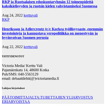
RKP ja Ruotsalaisen eduskuntaryhmän 12 toimenpidettä
kaksikielisyyden ja ruotsin kielen vahvistamiseksi Suomessa
Aug 24, 2022
kerttuvali
RKP
Henriksson ja Adlercreutz (r.): Korkea työllisyysaste, enemmän
investointeja ja kannustava veropolitiikka on menestyvän ja
hyvinvoivan Suomen perusta
Aug 22, 2022
kerttuvali
YHTEYDENOTOT
Victoria Media/ Kerttu Vali
Pajamäenkatu 14, 48600 Kotka
Puh/SMS: 040-5563129
email: debaattilehti(@)victoriamedia.fi
Lukijan kirjoitukset
PÄÄTOIMITTAJALTA:TUBETTAJIEN YLIARVOSTUS
ERIARVOISTAA