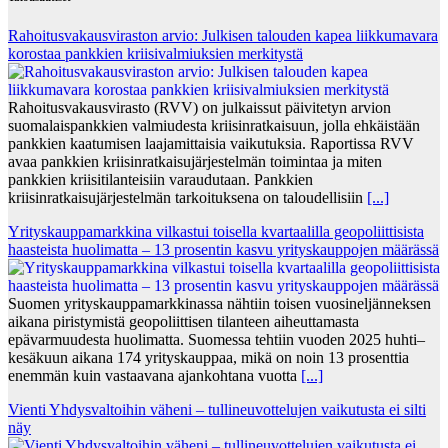
Rahoitusvakausviraston arvio: Julkisen talouden kapea liikkumavara
korostaa pankkien kriisivalmiuksien merkitystä
Rahoitusvakausvirasto (RVV) on julkaissut päivitetyn arvion
suomalaispankkien valmiudesta kriisinratkaisuun, jolla ehkäistään
pankkien kaatumisen laajamittaisia vaikutuksia. Raportissa RVV
avaa pankkien kriisinratkaisujärjestelmän toimintaa ja miten
pankkien kriisitilanteisiin varaudutaan. Pankkien
kriisinratkaisujärjestelmän tarkoituksena on taloudellisiin
[...]
Yrityskauppamarkkina vilkastui toisella kvartaalilla geopoliittisista
haasteista huolimatta – 13 prosentin kasvu yrityskauppojen määrässä
Suomen yrityskauppamarkkinassa nähtiin toisen vuosineljänneksen
aikana piristymistä geopoliittisen tilanteen aiheuttamasta
epävarmuudesta huolimatta. Suomessa tehtiin vuoden 2025 huhti–
kesäkuun aikana 174 yrityskauppaa, mikä on noin 13 prosenttia
enemmän kuin vastaavana ajankohtana vuotta
[...]
Vienti Yhdysvaltoihin väheni – tullineuvottelujen vaikutusta ei silti
näy