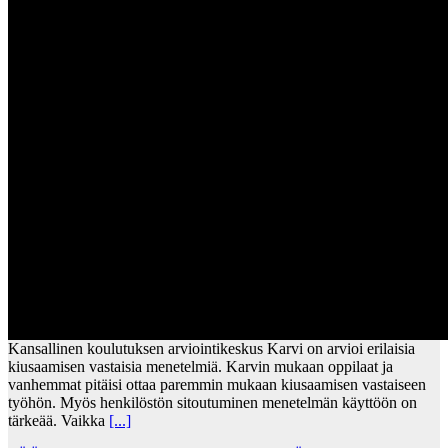
Kansallinen koulutuksen arviointikeskus Karvi on arvioi erilaisia
kiusaamisen vastaisia menetelmiä. Karvin mukaan oppilaat ja
vanhemmat pitäisi ottaa paremmin mukaan kiusaamisen vastaiseen
työhön. Myös henkilöstön sitoutuminen menetelmän käyttöön on
tärkeää. Vaikka
[...]