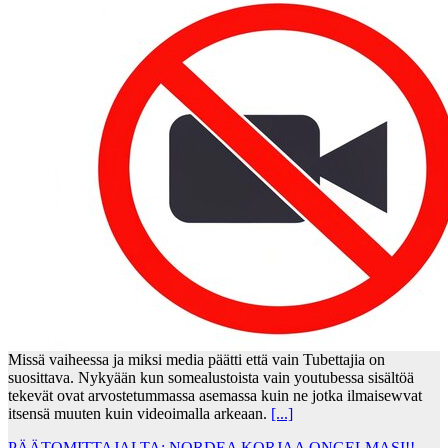
Missä vaiheessa ja miksi media päätti että vain Tubettajia on
suosittava. Nykyään kun somealustoista vain youtubessa sisältöä
tekevät ovat arvostetummassa asemassa kuin ne jotka ilmaisewvat
itsensä muuten kuin videoimalla arkeaan.
[...]
PÄÄTOMITTAJALTA: NORDEA KORJAA ONGELMASI!!