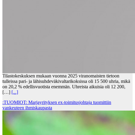
Tilastokeskuksen mukaan vuonna 2025 viranomaisten tietoon
tulleissa pari- ja lähisuhdeväkivaltarikoksissa oli 15 500 uhria, mikä
on 20,2 % edellisvuotista enemmän. Uhreista aikuisia oli 12 200,
[…]
[...]
:TUOMIOT: Marjayrityksen ex-toimitusjohtaja tuomittiin
vankeuteen ihmiskaupasta