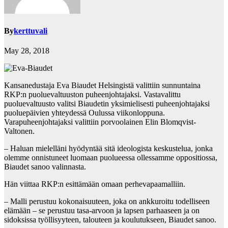
By
kerttuvali
May 28, 2018
Kansanedustaja Eva Biaudet Helsingistä valittiin sunnuntaina
RKP:n puoluevaltuuston puheenjohtajaksi. Vastavalittu
puoluevaltuusto valitsi Biaudetin yksimielisesti puheenjohtajaksi
puoluepäivien yhteydessä Oulussa viikonloppuna.
Varapuheenjohtajaksi valittiin porvoolainen Elin Blomqvist-
Valtonen.
– Haluan mielelläni hyödyntää sitä ideologista keskustelua, jonka
olemme onnistuneet luomaan puolueessa ollessamme oppositiossa,
Biaudet sanoo valinnasta.
Hän viittaa RKP:n esittämään omaan perhevapaamalliin.
– Malli perustuu kokonaisuuteen, joka on ankkuroitu todelliseen
elämään – se perustuu tasa-arvoon ja lapsen parhaaseen ja on
sidoksissa työllisyyteen, talouteen ja koulutukseen, Biaudet sanoo.