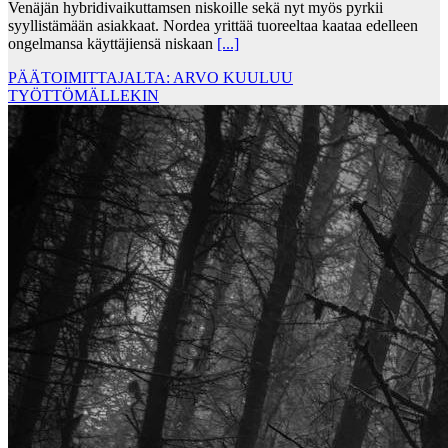
Venäjän hybridivaikuttamsen niskoille sekä nyt myös pyrkii
syyllistämään asiakkaat. Nordea yrittää tuoreeltaa kaataa edelleen
ongelmansa käyttäjiensä niskaan
[...]
PÄÄTOIMITTAJALTA: ARVO KUULUU
TYÖTTÖMÄLLEKIN