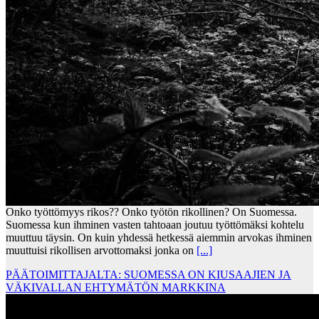
Onko työttömyys rikos?? Onko työtön rikollinen? On Suomessa.
Suomessa kun ihminen vasten tahtoaan joutuu työttömäksi kohtelu
muuttuu täysin. On kuin yhdessä hetkessä aiemmin arvokas ihminen
muuttuisi rikollisen arvottomaksi jonka on
[...]
PÄÄTOIMITTAJALTA: SUOMESSA ON KIUSAAJIEN JA
VÄKIVALLAN EHTYMÄTÖN MARKKINA