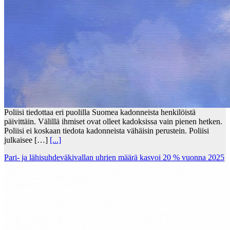
Poliisi tiedottaa eri puolilla Suomea kadonneista henkilöistä
päivittäin. Välillä ihmiset ovat olleet kadoksissa vain pienen hetken.
Poliisi ei koskaan tiedota kadonneista vähäisin perustein. Poliisi
julkaisee […]
[...]
Pari- ja lähisuhdeväkivallan uhrien määrä kasvoi 20 % vuonna 2025