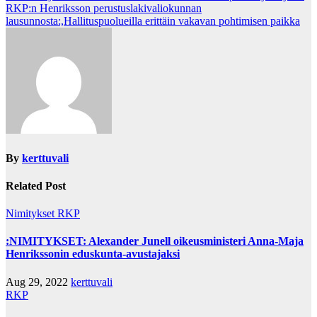
RKP:n Henriksson perustuslakivaliokunnan
navigation
lausunnosta:,Hallituspuolueilla erittäin vakavan pohtimisen paikka
By
kerttuvali
Related Post
Nimitykset
RKP
:NIMITYKSET: Alexander Junell oikeusministeri Anna-Maja
Henrikssonin eduskunta-avustajaksi
Aug 29, 2022
kerttuvali
RKP