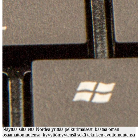
Näyttää siltä että Nordea yrittää pelkurimaisesti kaataa oman
osaamattomuutensa, kyvyttömyytensä sekä teknisen avuttomuutensa