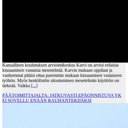
Kansallinen koulutuksen arviointikeskus Karvi on arvioi erilaisia
kiusaamisen vastaisia menetelmiä. Karvin mukaan oppilaat ja
vanhemmat pitäisi ottaa paremmin mukaan kiusaamisen vastaiseen
työhön. Myös henkilöstön sitoutuminen menetelmän käyttöön on
tärkeää. Vaikka
[...]
PÄÄTOIMITTAJALTA: JATKUVASTI EPÄONNISTUVA YK
EI SOVELLU ENÄÄN RAUHANTEKIJÄKSI