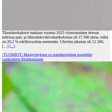
Tilastokeskuksen mukaan vuonna 2025 viranomaisten tietoon
tulleissa pari- ja lähisuhdeväkivaltarikoksissa oli 15 500 uhria, mikä
on 20,2 % edellisvuotista enemmän. Uhreista aikuisia oli 12 200,
[…]
[...]
:TUOMIOT: Marjayrityksen ex-toimitusjohtaja tuomittiin
vankeuteen ihmiskaupasta