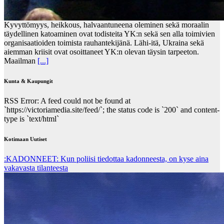
Kyvyttömyys, heikkous, halvaantuneena oleminen sekä moraalin
täydellinen katoaminen ovat todisteita YK:n sekä sen alla toimivien
organisaatioiden toimista rauhantekijänä. Lähi-itä, Ukraina sekä
aiemman kriisit ovat osoittaneet YK:n olevan täysin tarpeeton.
Maailman
[...]
Kunta & Kaupungit
RSS Error: A feed could not be found at
`https://victoriamedia.site/feed/`; the status code is `200` and content-
type is `text/html`
Kotimaan Uutiset
:KADONNEET: Kun poliisi tiedottaa kadonneesta, on kyse aina
vakavasta tilanteesta