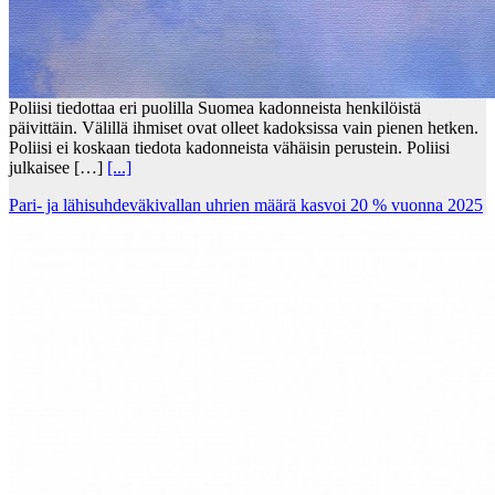
Poliisi tiedottaa eri puolilla Suomea kadonneista henkilöistä
päivittäin. Välillä ihmiset ovat olleet kadoksissa vain pienen hetken.
Poliisi ei koskaan tiedota kadonneista vähäisin perustein. Poliisi
julkaisee […]
[...]
Pari- ja lähisuhdeväkivallan uhrien määrä kasvoi 20 % vuonna 2025