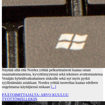
Näyttää siltä että Nordea yrittää pelkurimaisesti kaataa oman
osaamattomuutensa, kyvyttömyytensä sekä teknisen avuttomuutensa
Venäjän hybridivaikuttamsen niskoille sekä nyt myös pyrkii
syyllistämään asiakkaat. Nordea yrittää tuoreeltaa kaataa edelleen
ongelmansa käyttäjiensä niskaan
[...]
PÄÄTOIMITTAJALTA: ARVO KUULUU
TYÖTTÖMÄLLEKIN