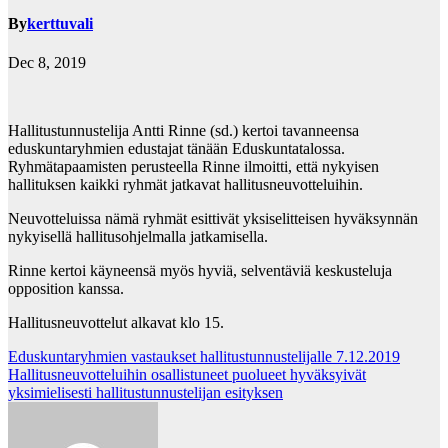
By
kerttuvali
Dec 8, 2019
Hallitustunnustelija Antti Rinne (sd.) kertoi tavanneensa
eduskuntaryhmien edustajat tänään Eduskuntatalossa.
Ryhmätapaamisten perusteella Rinne ilmoitti, että nykyisen
hallituksen kaikki ryhmät jatkavat hallitusneuvotteluihin.
Neuvotteluissa nämä ryhmät esittivät yksiselitteisen hyväksynnän
nykyisellä hallitusohjelmalla jatkamisella.
Rinne kertoi käyneensä myös hyviä, selventäviä keskusteluja
opposition kanssa.
Hallitusneuvottelut alkavat klo 15.
Post
Eduskuntaryhmien vastaukset hallitustunnustelijalle 7.12.2019
Hallitusneuvotteluihin osallistuneet puolueet hyväksyivät
navigation
yksimielisesti hallitustunnustelijan esityksen