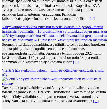
suomalaispankkien valmiudesta kriisinratkaisuun, jolla ehkäistään
pankkien kaatumisen laajamittaisia vaikutuksia. Raportissa RVV
avaa pankkien kriisinratkaisujärjestelmän toimintaa ja miten
pankkien kriisitilanteisiin varaudutaan. Pankkien
kriisinratkaisujärjestelmän tarkoituksena on taloudellisiin
[...]
Yrityskauppamarkkina vilkastui toisella kvartaalilla geopoliittisista
haasteista huolimatta – 13 prosentin kasvu yrityskauppojen määrässä
Suomen yrityskauppamarkkinassa nähtiin toisen vuosineljänneksen
aikana piristymistä geopoliittisen tilanteen aiheuttamasta
epävarmuudesta huolimatta. Suomessa tehtiin vuoden 2025 huhti–
kesäkuun aikana 174 yrityskauppaa, mikä on noin 13 prosenttia
enemmän kuin vastaavana ajankohtana vuotta
[...]
Vienti Yhdysvaltoihin väheni – tullineuvottelujen vaikutusta ei silti
näy
Tavaroiden ja palveluiden vienti Yhdysvaltoihin väheni vuoden
toisella neljänneksellä 10 % edellisvuotisesta. Tavaroita ja palveluita
vietiin Yhdysvaltoihin 3,2 miljardin euron arvosta. Tuonnin arvo
Yhdysvalloista oli 1,7 miljardia euroa, selviää tavaroiden ja
[...]