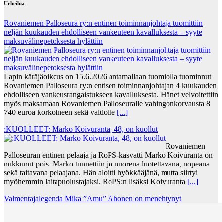
Urheilua
Rovaniemen Palloseura ry:n entinen toiminnanjohtaja tuo­mit­tiin
neljän kuu­kau­den eh­dol­li­seen van­keu­teen ka­val­luk­ses­ta – syyte
mak­su­vä­li­ne­pe­tok­ses­ta hy­lät­tiin
Lapin käräjäoikeus on 15.6.2026 antamallaan tuomiolla tuominnut
Rovaniemen Palloseura ry:n entisen toiminnanjohtajan 4 kuukauden
ehdolliseen vankeusrangaistukseen kavalluksesta. Hänet velvoitettiin
myös maksamaan Rovaniemen Palloseuralle vahingonkorvausta 8
740 euroa korkoineen sekä valtiolle
[...]
:KUOLLEET: Marko Koivuranta, 48, on kuollut
Rovaniemen
Palloseuran entinen pelaaja ja RoPS-kasvatti Marko Koivuranta on
nukkunut pois. Marko tunnettiin jo nuorena luotettavana, nopeana
sekä taitavana pelaajana. Hän aloitti hyökkääjänä, mutta siirtyi
myöhemmin laitapuolustajaksi. RoPS:n lisäksi Koivuranta
[...]
Valmentajalegenda Mika ”Amu” Ahonen on menehtynyt