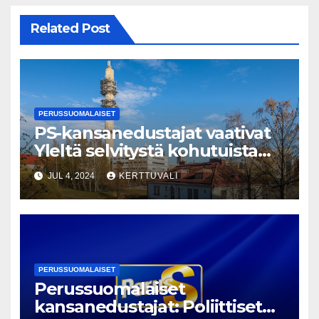
Related Post
PERUSSUOMALAISET
PS-kansanedustajat vaativat
Yleltä selvitystä kohutuista
monimuotoisuuskoulutuksist
JUL 4, 2024
KERTTUVALI
a ja rahankäytöstä
PERUSSUOMALAISET
Perussuomalaiset
kansanedustajat: Poliittiset