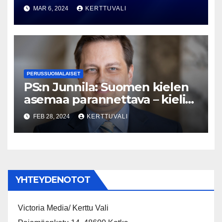
lakot on saatava kuriin!
MAR 6, 2024
KERTTUVALI
PERUSSUOMALAISET
PS:n Junnila: Suomen kielen
asemaa parannettava – kieli
yhdistää polarisoituneessa
FEB 28, 2024
KERTTUVALI
yhteiskunnassa
YHTEYDENOTOT
Victoria Media/ Kerttu Vali