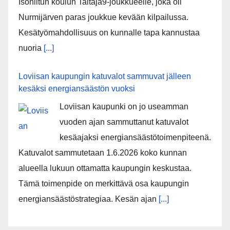
Isoniitun koulun Taitaja9-joukkueelle, joka oli
Nurmijärven paras joukkue kevään kilpailussa.
Kesätyömahdollisuus on kunnalle tapa kannustaa
nuoria
[...]
Loviisan kaupungin katuvalot sammuvat jälleen
kesäksi energiansäästön vuoksi
Loviisan kaupunki on jo useamman
vuoden ajan sammuttanut katuvalot
kesäajaksi energiansäästötoimenpiteenä.
Katuvalot sammutetaan 1.6.2026 koko kunnan
alueella lukuun ottamatta kaupungin keskustaa.
Tämä toimenpide on merkittävä osa kaupungin
energiansäästöstrategiaa. Kesän ajan
[...]