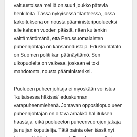
valtuustoissa meillä on suuri joukko päteviä
henkilöitä. Tässä nykyisessä tilanteessa, jossa
tarkoituksena on nousta pääministeripuolueeksi
alle kahden vuoden päästä, näen kuitenkin
välttämättömänä, että Perussuomalaisten
puheenjohtaja on kansanedustaja. Eduskuntatalo
on Suomen politiikan päänäyttämö. Sen
ulkopuolelta on vaikeaa, joskaan ei toki
mahdotonta, nousta pääministeriksi.
Puolueen puheenjohtaja ei myöskään voi istua
”kultaisessa häkissä” eduskunnan
varapuheenmiehenä. Johtavan oppositiopuolueen
puheenjohtajan on oltava ärhäkkä hallituksen
haastaja, eikä puolueeton puheenvuorojen jakaja
ja nuijan koputtelija. Tätä painia olen tässä nyt