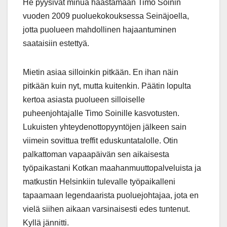
He pyysivät minua haastamaan Timo Soinin
vuoden 2009 puoluekokouksessa Seinäjoella,
jotta puolueen mahdollinen hajaantuminen
saataisiin estettyä.
Mietin asiaa silloinkin pitkään. En ihan näin
pitkään kuin nyt, mutta kuitenkin. Päätin lopulta
kertoa asiasta puolueen silloiselle
puheenjohtajalle Timo Soinille kasvotusten.
Lukuisten yhteydenottopyyntöjen jälkeen sain
viimein sovittua treffit eduskuntatalolle. Otin
palkattoman vapaapäivän sen aikaisesta
työpaikastani Kotkan maahanmuuttopalveluista ja
matkustin Helsinkiin tulevalle työpaikalleni
tapaamaan legendaarista puoluejohtajaa, jota en
vielä siihen aikaan varsinaisesti edes tuntenut.
Kyllä jännitti.