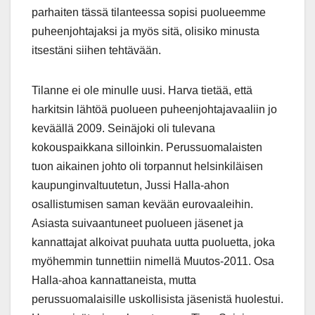
parhaiten tässä tilanteessa sopisi puolueemme
puheenjohtajaksi ja myös sitä, olisiko minusta
itsestäni siihen tehtävään.
Tilanne ei ole minulle uusi. Harva tietää, että
harkitsin lähtöä puolueen puheenjohtajavaaliin jo
keväällä 2009. Seinäjoki oli tulevana
kokouspaikkana silloinkin. Perussuomalaisten
tuon aikainen johto oli torpannut helsinkiläisen
kaupunginvaltuutetun, Jussi Halla-ahon
osallistumisen saman kevään eurovaaleihin.
Asiasta suivaantuneet puolueen jäsenet ja
kannattajat alkoivat puuhata uutta puoluetta, joka
myöhemmin tunnettiin nimellä Muutos-2011. Osa
Halla-ahoa kannattaneista, mutta
perussuomalaisille uskollisista jäsenistä huolestui.