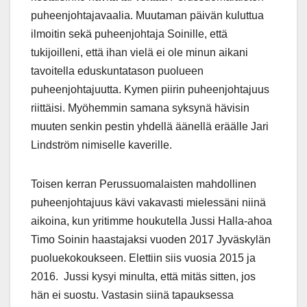
puheenjohtajavaalia. Muutaman päivän kuluttua
ilmoitin sekä puheenjohtaja Soinille, että
tukijoilleni, että ihan vielä ei ole minun aikani
tavoitella eduskuntatason puolueen
puheenjohtajuutta. Kymen piirin puheenjohtajuus
riittäisi. Myöhemmin samana syksynä hävisin
muuten senkin pestin yhdellä äänellä eräälle Jari
Lindström nimiselle kaverille.
Toisen kerran Perussuomalaisten mahdollinen
puheenjohtajuus kävi vakavasti mielessäni niinä
aikoina, kun yritimme houkutella Jussi Halla-ahoa
Timo Soinin haastajaksi vuoden 2017 Jyväskylän
puoluekokoukseen. Elettiin siis vuosia 2015 ja
2016. Jussi kysyi minulta, että mitäs sitten, jos
hän ei suostu. Vastasin siinä tapauksessa