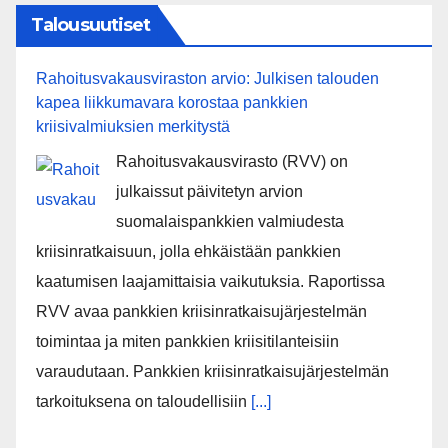
Talousuutiset
Rahoitusvakausviraston arvio: Julkisen talouden
kapea liikkumavara korostaa pankkien
kriisivalmiuksien merkitystä
Rahoitusvakausvirasto (RVV) on
julkaissut päivitetyn arvion
suomalaispankkien valmiudesta
kriisinratkaisuun, jolla ehkäistään pankkien
kaatumisen laajamittaisia vaikutuksia. Raportissa
RVV avaa pankkien kriisinratkaisujärjestelmän
toimintaa ja miten pankkien kriisitilanteisiin
varaudutaan. Pankkien kriisinratkaisujärjestelmän
tarkoituksena on taloudellisiin
[...]