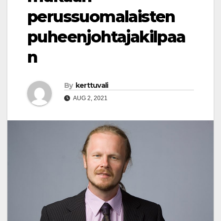
perussuomalaisten
puheenjohtajakilpaa
n
By
kerttuvali
AUG 2, 2021