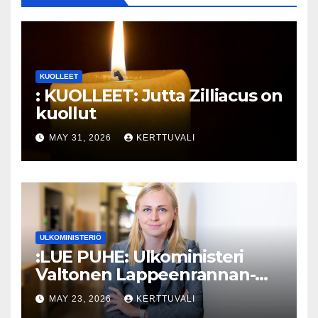
KUOLLEET
: KUOLLEET: Jutta Zilliacus on
kuollut
MAY 31, 2026
KERTTUVALI
ULKOMINISTERIÖ
:LUE PUHE: Ulkoministeri
Valtonen Lappeenrannan-
Lahden teknillisen yliopiston
MAY 23, 2026
KERTTUVALI
kunniatohtoriksi