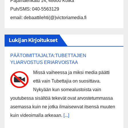
Pajamäenkatu 14, 48600 Kotka
Puh/SMS: 040-5563129
email: debaattilehti(@)victoriamedia.fi
Lukijan Kirjoitukset
PÄÄTOIMITTAJALTA:TUBETTAJIEN
YLIARVOSTUS ERIARVOISTAA
Missä vaiheessa ja miksi media päätti
että vain Tubettajia on suosittava.
Nykyään kun somealustoista vain
youtubessa sisältöä tekevät ovat arvostetummassa
asemassa kuin ne jotka ilmaisewvat itsensä muuten
kuin videoimalla arkeaan.
[...]