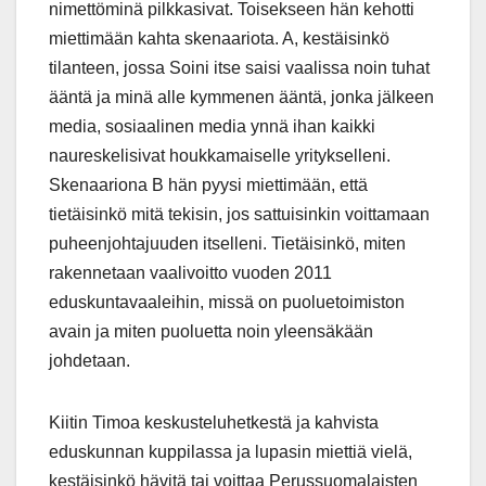
nimettöminä pilkkasivat. Toisekseen hän kehotti
miettimään kahta skenaariota. A, kestäisinkö
tilanteen, jossa Soini itse saisi vaalissa noin tuhat
ääntä ja minä alle kymmenen ääntä, jonka jälkeen
media, sosiaalinen media ynnä ihan kaikki
naureskelisivat houkkamaiselle yritykselleni.
Skenaariona B hän pyysi miettimään, että
tietäisinkö mitä tekisin, jos sattuisinkin voittamaan
puheenjohtajuuden itselleni. Tietäisinkö, miten
rakennetaan vaalivoitto vuoden 2011
eduskuntavaaleihin, missä on puoluetoimiston
avain ja miten puoluetta noin yleensäkään
johdetaan.
Kiitin Timoa keskusteluhetkestä ja kahvista
eduskunnan kuppilassa ja lupasin miettiä vielä,
kestäisinkö hävitä tai voittaa Perussuomalaisten