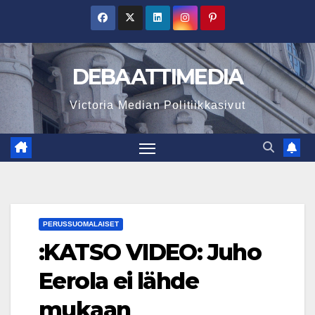
Skip
to
content
DEBAATTIMEDIA
Victoria Median Politiikkasivut
PERUSSUOMALAISET
:KATSO VIDEO: Juho
Eerola ei lähde
mukaan