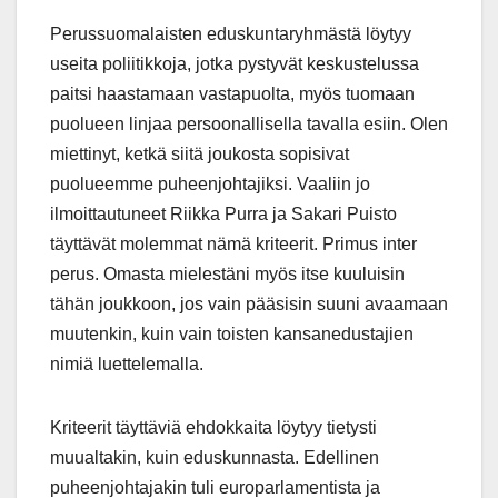
Perussuomalaisten eduskuntaryhmästä löytyy
useita poliitikkoja, jotka pystyvät keskustelussa
paitsi haastamaan vastapuolta, myös tuomaan
puolueen linjaa persoonallisella tavalla esiin. Olen
miettinyt, ketkä siitä joukosta sopisivat
puolueemme puheenjohtajiksi. Vaaliin jo
ilmoittautuneet Riikka Purra ja Sakari Puisto
täyttävät molemmat nämä kriteerit. Primus inter
perus. Omasta mielestäni myös itse kuuluisin
tähän joukkoon, jos vain pääsisin suuni avaamaan
muutenkin, kuin vain toisten kansanedustajien
nimiä luettelemalla.
Kriteerit täyttäviä ehdokkaita löytyy tietysti
muualtakin, kuin eduskunnasta. Edellinen
puheenjohtajakin tuli europarlamentista ja