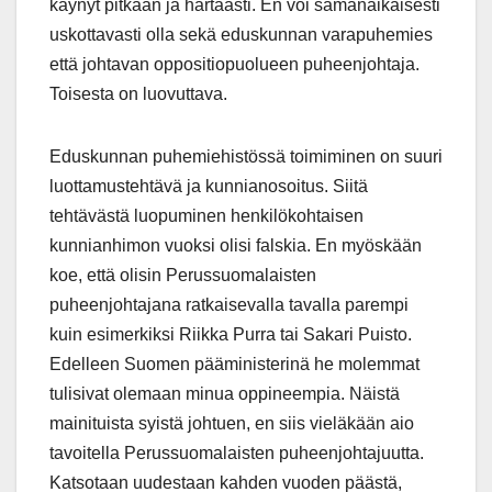
käynyt pitkään ja hartaasti. En voi samanaikaisesti
uskottavasti olla sekä eduskunnan varapuhemies
että johtavan oppositiopuolueen puheenjohtaja.
Toisesta on luovuttava.
Eduskunnan puhemiehistössä toimiminen on suuri
luottamustehtävä ja kunnianosoitus. Siitä
tehtävästä luopuminen henkilökohtaisen
kunnianhimon vuoksi olisi falskia. En myöskään
koe, että olisin Perussuomalaisten
puheenjohtajana ratkaisevalla tavalla parempi
kuin esimerkiksi Riikka Purra tai Sakari Puisto.
Edelleen Suomen pääministerinä he molemmat
tulisivat olemaan minua oppineempia. Näistä
mainituista syistä johtuen, en siis vieläkään aio
tavoitella Perussuomalaisten puheenjohtajuutta.
Katsotaan uudestaan kahden vuoden päästä,