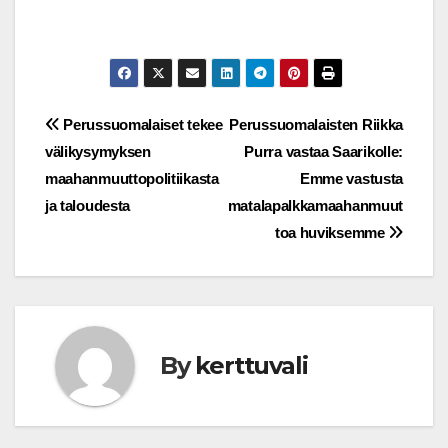
Post
Perussuomalaiset tekee
Perussuomalaisten Riikka
välikysymyksen
Purra vastaa Saarikolle:
navigation
maahanmuuttopolitiikasta
Emme vastusta
ja taloudesta
matalapalkkamaahanmuut
toa huviksemme
By
kerttuvali