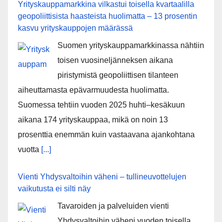
Yrityskauppamarkkina vilkastui toisella kvartaalilla
geopoliittisista haasteista huolimatta – 13 prosentin
kasvu yrityskauppojen määrässä
Suomen yrityskauppamarkkinassa nähtiin
toisen vuosineljänneksen aikana
piristymistä geopoliittisen tilanteen
aiheuttamasta epävarmuudesta huolimatta.
Suomessa tehtiin vuoden 2025 huhti–kesäkuun
aikana 174 yrityskauppaa, mikä on noin 13
prosenttia enemmän kuin vastaavana ajankohtana
vuotta
[...]
Vienti Yhdysvaltoihin väheni – tullineuvottelujen
vaikutusta ei silti näy
Tavaroiden ja palveluiden vienti
Yhdysvaltoihin väheni vuoden toisella