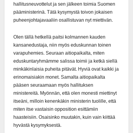
hallitusneuvottelut ja sen jälkeen toimia Suomen
pääministerinä. Tätä kysymystä toivon jokaisen
puheenjohtajavaaliin osallistuvan nyt miettivän.
Olen tällä hetkellä paitsi kolmannen kauden
kansanedustaja, niin myös eduskunnan toinen
varapuhemies. Seuraan aitiopaikalta, miten
eduskuntaryhmämme salissa toimii ja ketkä siellä
minkäkinlaisia puheita pitävät. Hyviä ovat kaikki ja
erinomaisiakin monet. Samalta aitiopaikalta
pääsen seuraamaan myös hallituksen
ministereitä. Myönnän, että olen monesti miettinyt
itseäni, milloin kenenkäkin ministerin tuolille, että
miten itse vastaisin opposition esittämiin
haasteisiin. Osaisinko muutakin, kuin vain kiittää
hyvästä kysymyksestä.