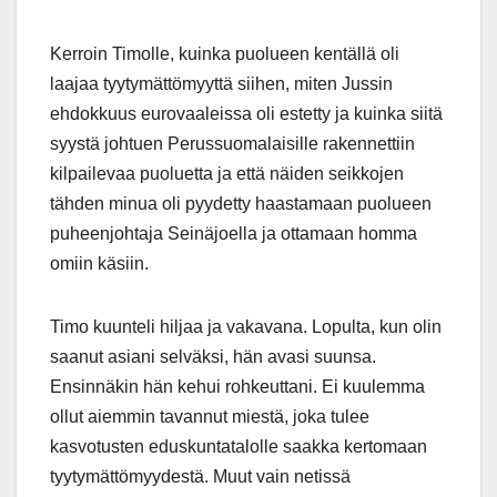
Kerroin Timolle, kuinka puolueen kentällä oli
laajaa tyytymättömyyttä siihen, miten Jussin
ehdokkuus eurovaaleissa oli estetty ja kuinka siitä
syystä johtuen Perussuomalaisille rakennettiin
kilpailevaa puoluetta ja että näiden seikkojen
tähden minua oli pyydetty haastamaan puolueen
puheenjohtaja Seinäjoella ja ottamaan homma
omiin käsiin.
Timo kuunteli hiljaa ja vakavana. Lopulta, kun olin
saanut asiani selväksi, hän avasi suunsa.
Ensinnäkin hän kehui rohkeuttani. Ei kuulemma
ollut aiemmin tavannut miestä, joka tulee
kasvotusten eduskuntatalolle saakka kertomaan
tyytymättömyydestä. Muut vain netissä