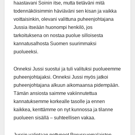
haastavani Soinin itse, mutta tietäväni mitä
todennäköisimmin häviäväni sen kisan ja vaikka
voittaisinkin, olevani valittuna puheenjohtajana
Jussia itseään huonompi henkilö, jos
tarkoituksena on nostaa puolue silloisesta
kannatusalhosta Suomen suurimmaksi
puolueeksi.
Onneksi Jussi suostui ja tuli valituksi puolueemme
puheenjohtajaksi. Onneksi Jussi myös jatkoi
puheenjohtajana alkuun aikomaansa pidempään.
Tämän ansiosta saimme vakiinnutettua
kannatuksemme korkealle tasolle ja ennen
kaikkea, kenttämme on nyt kunnossa ja tilanne
puolueen sisällä – suhteellisen vakaa.
Jussin valintaan pettyneet Perussuomalaisten