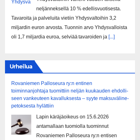
neljänneksellä 10 % edellisvuotisesta.
Tavaroita ja palveluita vietiin Yhdysvaltoihin 3,2
miljardin euron arvosta. Tuonnin arvo Yhdysvalloista
oli 1,7 miljardia euroa, selviää tavaroiden ja
[...]
Urheilua
Rovaniemen Palloseura ry:n entinen
toiminnanjohtaja tuo­mit­tiin neljän kuu­kau­den eh­dol­li­
seen van­keu­teen ka­val­luk­ses­ta – syyte mak­su­vä­li­ne­
pe­tok­ses­ta hy­lät­tiin
Lapin käräjäoikeus on 15.6.2026
antamallaan tuomiolla tuominnut
Rovaniemen Palloseura ry:n entisen