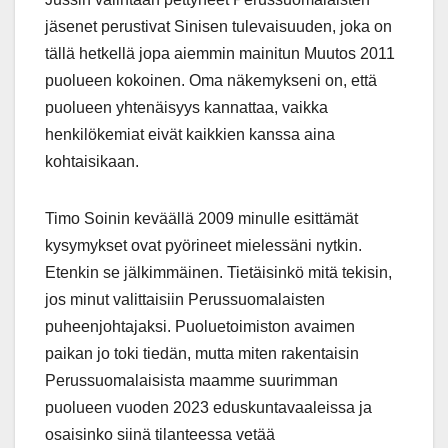
jäsenet perustivat Sinisen tulevaisuuden, joka on
tällä hetkellä jopa aiemmin mainitun Muutos 2011
puolueen kokoinen. Oma näkemykseni on, että
puolueen yhtenäisyys kannattaa, vaikka
henkilökemiat eivät kaikkien kanssa aina
kohtaisikaan.
Timo Soinin keväällä 2009 minulle esittämät
kysymykset ovat pyörineet mielessäni nytkin.
Etenkin se jälkimmäinen. Tietäisinkö mitä tekisin,
jos minut valittaisiin Perussuomalaisten
puheenjohtajaksi. Puoluetoimiston avaimen
paikan jo toki tiedän, mutta miten rakentaisin
Perussuomalaisista maamme suurimman
puolueen vuoden 2023 eduskuntavaaleissa ja
osaisinko siinä tilanteessa vetää