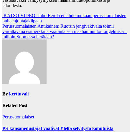
vastattavaksi välikysymyksen maahanmuuttopolitiikasta ja
taloudesta.
Post
:KATSO VIDEO: Juho Eerola ei lähde mukaan perussuomalaisten
puheenjohtajakilpaan
navigation
Perussuomalaisten Antikainen: Ruotsin jengiväkivalta toimii
varoittavana esimerkkinä vääränlaisen maahanmuuton ongelmista –
milloin Suomessa herätään?
By
kerttuvali
Related Post
Perussuomalaiset
PS-kansanedustajat vaativat Yleltä selvitystä kohutuista