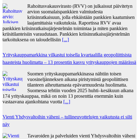
Rahoitusvakausvirasto (RVV) on julkaissut päivitetyn
arvion suomalaispankkien valmiudesta
kriisinratkaisuun, jolla ehkäistään pankkien kaatumisen
laajamittaisia vaikutuksia. Raportissa RVV avaa
pankkien kriisinratkaisujärjestelmän toimintaa ja miten pankkien
kriisitilanteisiin varaudutaan. Pankkien kriisinratkaisujärjestelmän
tarkoituksena on taloudellisiin
[...]
Yrityskauppamarkkina vilkastui toisella kvartaalilla geopoliittisista
haasteista huolimatta – 13 prosentin kasvu yrityskauppojen määrässä
Suomen yrityskauppamarkkinassa nähtiin toisen
vuosineljänneksen aikana piristymistä geopoliittisen
tilanteen aiheuttamasta epävarmuudesta huolimatta.
Suomessa tehtiin vuoden 2025 huhti–kesäkuun aikana
174 yrityskauppaa, mikä on noin 13 prosenttia enemmän kuin
vastaavana ajankohtana vuotta
[...]
Vienti Yhdysvaltoihin väheni – tullineuvottelujen vaikutusta ei silti
näy
Tavaroiden ja palveluiden vienti Yhdysvaltoihin väheni