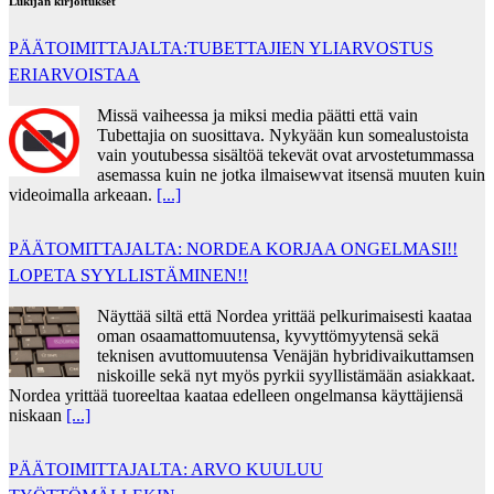
Lukijan kirjoitukset
PÄÄTOIMITTAJALTA:TUBETTAJIEN YLIARVOSTUS
ERIARVOISTAA
Missä vaiheessa ja miksi media päätti että vain
Tubettajia on suosittava. Nykyään kun somealustoista
vain youtubessa sisältöä tekevät ovat arvostetummassa
asemassa kuin ne jotka ilmaisewvat itsensä muuten kuin
videoimalla arkeaan.
[...]
PÄÄTOMITTAJALTA: NORDEA KORJAA ONGELMASI!!
LOPETA SYYLLISTÄMINEN!!
Näyttää siltä että Nordea yrittää pelkurimaisesti kaataa
oman osaamattomuutensa, kyvyttömyytensä sekä
teknisen avuttomuutensa Venäjän hybridivaikuttamsen
niskoille sekä nyt myös pyrkii syyllistämään asiakkaat.
Nordea yrittää tuoreeltaa kaataa edelleen ongelmansa käyttäjiensä
niskaan
[...]
PÄÄTOIMITTAJALTA: ARVO KUULUU