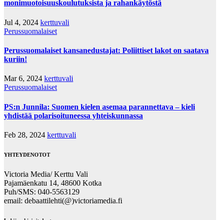
monimuotoisuuskoulutuksista ja rahankäytöstä
Jul 4, 2024
kerttuvali
Perussuomalaiset
Perussuomalaiset kansanedustajat: Poliittiset lakot on saatava
kuriin!
Mar 6, 2024
kerttuvali
Perussuomalaiset
PS:n Junnila: Suomen kielen asemaa parannettava – kieli
yhdistää polarisoituneessa yhteiskunnassa
Feb 28, 2024
kerttuvali
YHTEYDENOTOT
Victoria Media/ Kerttu Vali
Pajamäenkatu 14, 48600 Kotka
Puh/SMS: 040-5563129
email: debaattilehti(@)victoriamedia.fi