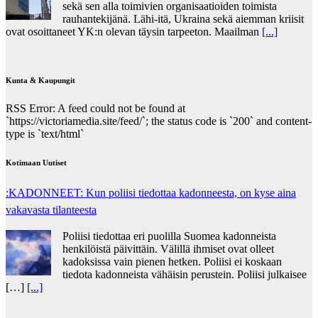
sekä sen alla toimivien organisaatioiden toimista
rauhantekijänä. Lähi-itä, Ukraina sekä aiemman kriisit
ovat osoittaneet YK:n olevan täysin tarpeeton. Maailman
[...]
Kunta & Kaupungit
RSS Error: A feed could not be found at
`https://victoriamedia.site/feed/`; the status code is `200` and content-
type is `text/html`
Kotimaan Uutiset
:KADONNEET: Kun poliisi tiedottaa kadonneesta, on kyse aina
vakavasta tilanteesta
Poliisi tiedottaa eri puolilla Suomea kadonneista
henkilöistä päivittäin. Välillä ihmiset ovat olleet
kadoksissa vain pienen hetken. Poliisi ei koskaan
tiedota kadonneista vähäisin perustein. Poliisi julkaisee
[…]
[...]