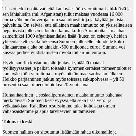
Tilastotiedot osoittavat, että kantaväestöön verrattuna Lähi-Idästä ja
sen lähialueilta (ml. Afganistan) tullut maksaa vuodessa 16 000
euroa vähemmän veroja kuin saa tulonsiirtoja ja käyttää julkisia
palveluita. On selvää, että tällainen maahanmuutto on yksiselitteisen
negatiivista julkisen talouden kannalta. Jos Suomi ottaisi maahan
esimerkiksi 1000 afganistanilaista lisää (kuten on esitetty), heidän
yhteenlaskettu vaikutuksensa Suomen julkiselle taloudelle koko
elinkaarensa ajalta on ainakin -500 miljoonaa euroa. Summa voi
kasvaa perheenyhdistämisten myötä miljardiin euroon.
Hyvin suuriin kustannuksiin johtavat yhtäältä matalat
työllisyysasteet ja palkat, toisaalta kymmenkertaiset toimeentulotuet
kantaväestöön verrattuna – myös pitkän maassaoloajan jälkeen.
Heikko pärjääminen jatkuu myös toisessa sukupolvessa – yli 50
prosenttia saa toimeentulotukea 20-vuotiaana.
Humanitaarinen ja sosiaaliperustainen maahanmuutto pahentaa
merkittävästi Suomen kestävyysvajetta sekä lisää vero- ja
velkataakkaa. Rajalliset resurssimme tulee kohdistaa omien
vähäosaistemme ja apua tarvitsevien auttamiseen.
Talous ei kestä
Suomen hallitus on sitoutunut lisäämään rahaa ulkomaille ja