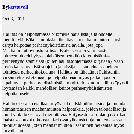
By
kerttuvali
Oct 3, 2021
Hallitus on helpottamassa Suomelle haitallista ja taloudelle
merkittäviä lisäkustannuksia aiheuttavaa maahanmuuttoa. Uusin
esitys helpottaa perheenyhdistämistä tavalla, jota jopa
Maahanmuuttovirasto kritisoi. Esityksessä ei vain poisteta
toimeentuloedellytystä alaikäisen henkilön käynnistämissä
perheenyhdistämisissä (kuten hallitusohjelmassa kirjataan), vaan
myös kansainvälistä suojelua ja toissijaista suojelua saaneiden
toimiessa perheenkokoajana. Hallitus on lähettänyt Pakistaniin
virkamiehiä edistämään ja helpottamaan myös paikan päällä
tapahtuvaa perheenyhdistämistä – ministerin sanoin hallitus ”pyrkii
löytämään kaikki mahdolliset keinot perheenyhdistämisten
helpottamiseksi”.
Hallituksessa kaavaillaan myös pakolaiskiintiön nostoa ja muunlaisia
humanitaarisen maahanmuuton helpotuksia, joiden taloudelliset ja
muut vaikutukset ovat merkittäviä. Erityisesti Lähi-idän ja Afrikan
maista saapuvat ulkomaalaiset ovat yliedustettuja monenlaisessa
rikollisuudessa, joten maahanmuuton lisääminen heikentää myös
turvallisuutta.