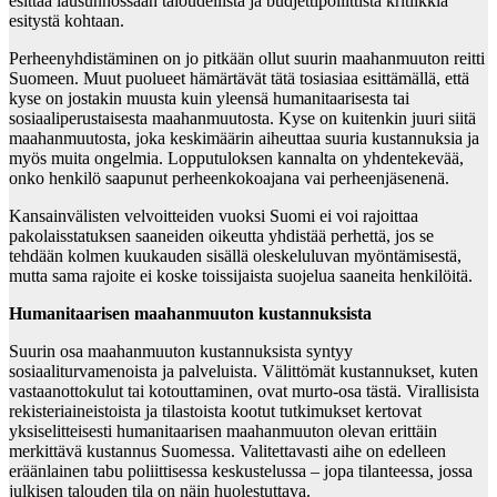
esittää lausunnossaan taloudellista ja budjettipoliittista kritiikkiä
esitystä kohtaan.
Perheenyhdistäminen on jo pitkään ollut suurin maahanmuuton reitti
Suomeen. Muut puolueet hämärtävät tätä tosiasiaa esittämällä, että
kyse on jostakin muusta kuin yleensä humanitaarisesta tai
sosiaaliperustaisesta maahanmuutosta. Kyse on kuitenkin juuri siitä
maahanmuutosta, joka keskimäärin aiheuttaa suuria kustannuksia ja
myös muita ongelmia. Lopputuloksen kannalta on yhdentekevää,
onko henkilö saapunut perheenkokoajana vai perheenjäsenenä.
Kansainvälisten velvoitteiden vuoksi Suomi ei voi rajoittaa
pakolaisstatuksen saaneiden oikeutta yhdistää perhettä, jos se
tehdään kolmen kuukauden sisällä oleskeluluvan myöntämisestä,
mutta sama rajoite ei koske toissijaista suojelua saaneita henkilöitä.
Humanitaarisen maahanmuuton kustannuksista
Suurin osa maahanmuuton kustannuksista syntyy
sosiaaliturvamenoista ja palveluista. Välittömät kustannukset, kuten
vastaanottokulut tai kotouttaminen, ovat murto-osa tästä. Virallisista
rekisteriaineistoista ja tilastoista kootut tutkimukset kertovat
yksiselitteisesti humanitaarisen maahanmuuton olevan erittäin
merkittävä kustannus Suomessa. Valitettavasti aihe on edelleen
eräänlainen tabu poliittisessa keskustelussa – jopa tilanteessa, jossa
julkisen talouden tila on näin huolestuttava.