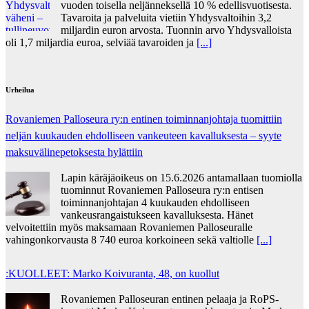
vuoden toisella neljänneksellä 10 % edellisvuotisesta.
Tavaroita ja palveluita vietiin Yhdysvaltoihin 3,2
miljardin euron arvosta. Tuonnin arvo Yhdysvalloista
oli 1,7 miljardia euroa, selviää tavaroiden ja
[...]
Urheilua
Rovaniemen Palloseura ry:n entinen toiminnanjohtaja tuo­mit­tiin
neljän kuu­kau­den eh­dol­li­seen van­keu­teen ka­val­luk­ses­ta – syyte
mak­su­vä­li­ne­pe­tok­ses­ta hy­lät­tiin
Lapin käräjäoikeus on 15.6.2026 antamallaan tuomiolla
tuominnut Rovaniemen Palloseura ry:n entisen
toiminnanjohtajan 4 kuukauden ehdolliseen
vankeusrangaistukseen kavalluksesta. Hänet
velvoitettiin myös maksamaan Rovaniemen Palloseuralle
vahingonkorvausta 8 740 euroa korkoineen sekä valtiolle
[...]
:KUOLLEET: Marko Koivuranta, 48, on kuollut
Rovaniemen Palloseuran entinen pelaaja ja RoPS-