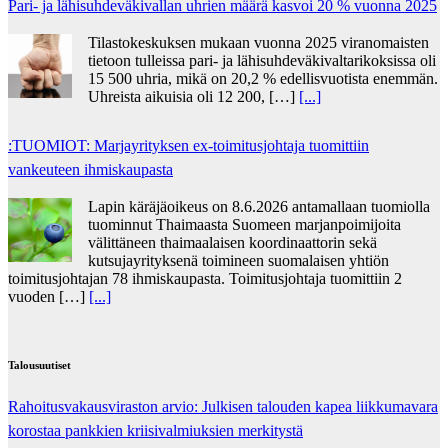
Pari- ja lähisuhdeväkivallan uhrien määrä kasvoi 20 % vuonna 2025
Tilastokeskuksen mukaan vuonna 2025 viranomaisten
tietoon tulleissa pari- ja lähisuhdeväkivaltarikoksissa oli
15 500 uhria, mikä on 20,2 % edellisvuotista enemmän.
Uhreista aikuisia oli 12 200, […]
[...]
:TUOMIOT: Marjayrityksen ex-toimitusjohtaja tuomittiin
vankeuteen ihmiskaupasta
Lapin käräjäoikeus on 8.6.2026 antamallaan tuomiolla
tuominnut Thaimaasta Suomeen marjanpoimijoita
välittäneen thaimaalaisen koordinaattorin sekä
kutsujayrityksenä toimineen suomalaisen yhtiön
toimitusjohtajan 78 ihmiskaupasta. Toimitusjohtaja tuomittiin 2
vuoden […]
[...]
Talousuutiset
Rahoitusvakausviraston arvio: Julkisen talouden kapea liikkumavara
korostaa pankkien kriisivalmiuksien merkitystä