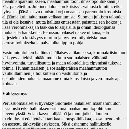
maailmanparannukseen, maahanmuuttoon, ilmastopolitiikkaan ja
EU-paketteihin. Julkinen talous on kriisissä, valtiosta kuntiin, eikä
lyhyeksi jäävä kasvu onnistu korjaamaan sen paremmin kroonisia
alijäämiä kuin taittamaan velkaantumista. Suomen julkisen talouden
tila ei ole kestävä, mutta hallitus entisestään paisuttaa sen kokoa ja
lisää veronmaksajan taakkaa toissijaisilla ja oman ideologiansa
mukaisilla hankkeilla. Perussuomalaiset näkee uhkana, että
järjestelmän kestävyys murtuu ja hyvinvointiyhteiskunnan
perusrahoitukselta ja palveluilta tippuu pohja.
Vastuuntuntoinen hallitus ei tällaisessa tilanteessa, koronakriisin juuri
väistyessä, tekisi mitään muita kuin suomalaisten välitöntä
hyvinvointia, turvallisuutta ja maan taloudellista elpymistä tukevia
toimia. Humanitaarisen ja sosiaaliperäisen maahanmuuton
vauhdittaminen ja houkuttelu on vastuutonta ja
epäoikeudenmukaista maamme omia kansalaisia ja veronmaksajia
kohtaan.
Välikysymys
Perussuomalaiset ei hyväksy Suomelle haitallisen maahanmuuton
lisäämistä eikä hallituksen esittämiä maahanmuuttopolitiikan
lievennyksiä. Velan kasvu, alijäämä ja muut julkistalouden
madonluvut edellyttävät tarkkaa talouspolitiikkaa, jossa menokohteet
on asetettu tärkeysjärjestykseen. Siksi esitämme hallitukselle