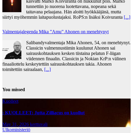
kasvatti Marko Koivuranta on nukkunut pois. Marko
tunnettiin jo nuorena luotettavana, nopeana sekä
taitavana pelaajana. Hän aloitti hyökkääjänä, mutta
siirtyi myöhemmin laitapuolustajaksi. RoPS:n lisäksi Koivuranta
[...]
Valmentajalegenda Mika ”Amu” Ahonen on menehtynyt
Salibandyvalmentaja Mika Ahonen, 54, on menehtynyt.
Classicin valmennustiimin kuulunut Ahonen sai
sairauskohtauksen kesken tiistaina pelatun F-liigan
viidennen finaalin. Classicin ja Nokian KrP:n välinen
finaaliottelu keskeytettiin sairauskohtauksen takia. Ahonen
toimitettiin sairaalaan,
[...]
You missed
Kuolleet
: KUOLLEET: Jutta Zilliacus on kuollut
May 31, 2026
kerttuvali
Ulkoministeriö