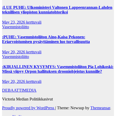
:LUE PUHE: Ulkoministeri Valtonen Lappeenrannan-Lahden
teknillisen yliopiston kunniatohtoriksi
May 23, 2026
kerttuvali
Vasemmistoliitto
:PUHE: Vasemmistoliiton Aino-Kaisa Pekonen:
Eriarvoistumisen pysäyttäminen luo turvallisuutta
May 20, 2026
kerttuvali
Vasemmistoliitto
:KIRJALLINEN KYSYMYS: Vasemmistoliiton Pia Lohikoski:
Missä viipyy Orpon hallituksen drooniohjeistus kunnille?
May 20, 2026
kerttuvali
DEBAATTIMEDIA
Victoria Median Politiikkasivut
Proudly powered by WordPress
|
Theme: Newsup by
Themeansar
.