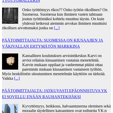
TYÖTTÖMÄLLEKIN
Onko työttömyys rikos?? Onko työtön rikollinen? On
Suomessa. Suomessa kun ihminen vasten tahtoaan
joutuu työttömäksi kohtelu muuttuu täysin. On kuin
yhdessä hetkessä aiemmin arvokas ihminen muuttuisi
rikollisen arvottomaksi jonka on
[...]
PÄÄTOIMITTAJALTA: SUOMESSA ON KIUSAAJIEN JA
VÄKIVALLAN EHTYMÄTÖN MARKKINA
Kansallinen koulutuksen arviointikeskus Karvi on
arvioi erilaisia kiusaamisen vastaisia menetelmiä.
Karvin mukaan oppilaat ja vanhemmat pitäisi ottaa
paremmin mukaan kiusaamisen vastaiseen työhön.
Myös henkilöstön sitoutuminen menetelmän käyttöön on tärkeää.
Vaikka
[...]
PÄÄTOIMITTAJALTA: JATKUVASTI EPÄONNISTUVA YK
EI SOVELLU ENÄÄN RAUHANTEKIJÄKSI
Kyvyttömyys, heikkous, halvaantuneena oleminen sekä
moraalin täydellinen katoaminen ovat todisteita YK:n