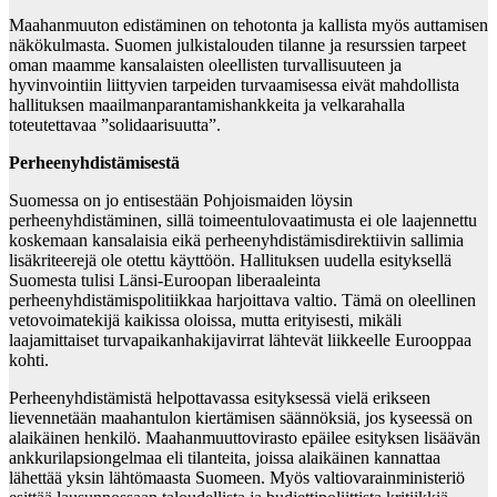
Maahanmuuton edistäminen on tehotonta ja kallista myös auttamisen
näkökulmasta. Suomen julkistalouden tilanne ja resurssien tarpeet
oman maamme kansalaisten oleellisten turvallisuuteen ja
hyvinvointiin liittyvien tarpeiden turvaamisessa eivät mahdollista
hallituksen maailmanparantamishankkeita ja velkarahalla
toteutettavaa ”solidaarisuutta”.
Perheenyhdistämisestä
Suomessa on jo entisestään Pohjoismaiden löysin
perheenyhdistäminen, sillä toimeentulovaatimusta ei ole laajennettu
koskemaan kansalaisia eikä perheenyhdistämisdirektiivin sallimia
lisäkriteerejä ole otettu käyttöön. Hallituksen uudella esityksellä
Suomesta tulisi Länsi-Euroopan liberaaleinta
perheenyhdistämispolitiikkaa harjoittava valtio. Tämä on oleellinen
vetovoimatekijä kaikissa oloissa, mutta erityisesti, mikäli
laajamittaiset turvapaikanhakijavirrat lähtevät liikkeelle Eurooppaa
kohti.
Perheenyhdistämistä helpottavassa esityksessä vielä erikseen
lievennetään maahantulon kiertämisen säännöksiä, jos kyseessä on
alaikäinen henkilö. Maahanmuuttovirasto epäilee esityksen lisäävän
ankkurilapsiongelmaa eli tilanteita, joissa alaikäinen kannattaa
lähettää yksin lähtömaasta Suomeen. Myös valtiovarainministeriö