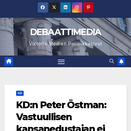
Skip
to
content
DEBAATTIMEDIA
Victoria Median Politiikkasivut
KD
KD:n Peter Östman:
Vastuullisen
kansanedustajan ei