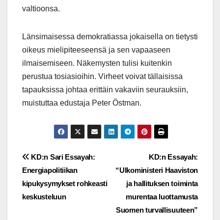
valtioonsa.
Länsimaisessa demokratiassa jokaisella on tietysti
oikeus mielipiteeseensä ja sen vapaaseen
ilmaisemiseen. Näkemysten tulisi kuitenkin
perustua tosiasioihin. Virheet voivat tällaisissa
tapauksissa johtaa erittäin vakaviin seurauksiin,
muistuttaa edustaja Peter Östman.
Post
KD:n Sari Essayah:
KD:n Essayah:
Energiapolitiikan
“Ulkoministeri Haaviston
navigation
kipukysymykset rohkeasti
ja hallituksen toiminta
keskusteluun
murentaa luottamusta
Suomen turvallisuuteen”