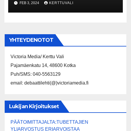
FEB 3, 2024
KERTTUVALI
tuottavuuden ja työllisyyden
kasvun edellytysten
parantaminen
YHTEYDENOTOT
Victoria Media/ Kerttu Vali
Pajamäenkatu 14, 48600 Kotka
Puh/SMS: 040-5563129
email: debaattilehti(@)victoriamedia.fi
Lukijan Kirjoitukset
PÄÄTOIMITTAJALTA:TUBETTAJIEN
YLIARVOSTUS ERIARVOISTAA