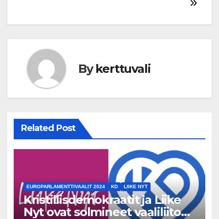
By
kerttuvali
Related Post
EUROPARLAMENTTIVAALIT 2024
KD
LIIKE NYT
Kristillisdemokraatit ja Liike
Nyt ovat solmineet vaaliliiton