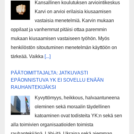
Kansallinen koulutuksen arviointikeskus
Karvi on arvioi erilaisia kiusaamisen
vastaisia menetelmiä. Karvin mukaan
oppilaat ja vanhemmat pitäisi ottaa paremmin
mukaan kiusaamisen vastaiseen työhön. Myös
henkilöstön sitoutuminen menetelmän käyttöön on
tärkeää. Vaikka
[...]
PÄÄTOIMITTAJALTA: JATKUVASTI
EPÄONNISTUVA YK EI SOVELLU ENÄÄN
RAUHANTEKIJÄKSI
Kyvyttömyys, heikkous, halvaantuneena
oleminen sekä moraalin täydellinen
katoaminen ovat todisteita YK:n sekä sen
alla toimivien organisaatioiden toimista
rauhantekijänä. Lähi-itä, Ukraina sekä aiemman