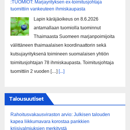
:TUOMIOT: Marjayrityksen ex-toimitusjohtaja
tuomittiin vankeuteen ihmiskaupasta
Lapin käräjäoikeus on 8.6.2026
antamallaan tuomiolla tuominnut
Thaimaasta Suomeen marjanpoimijoita
välittäneen thaimaalaisen koordinaattorin sekä
kutsujayrityksenä toimineen suomalaisen yhtiön
toimitusjohtajan 78 ihmiskaupasta. Toimitusjohtaja
tuomittiin 2 vuoden […]
[...]
Talousuutiset
Rahoitusvakausviraston arvio: Julkisen talouden
kapea liikkumavara korostaa pankkien
kriisivalmiuksien merkitystä