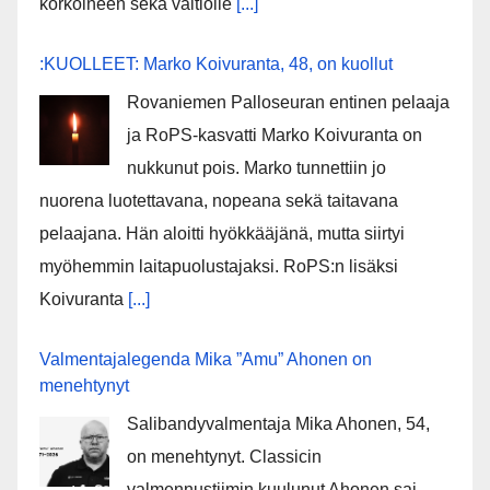
korkoineen sekä valtiolle
[...]
:KUOLLEET: Marko Koivuranta, 48, on kuollut
Rovaniemen Palloseuran entinen pelaaja
ja RoPS-kasvatti Marko Koivuranta on
nukkunut pois. Marko tunnettiin jo
nuorena luotettavana, nopeana sekä taitavana
pelaajana. Hän aloitti hyökkääjänä, mutta siirtyi
myöhemmin laitapuolustajaksi. RoPS:n lisäksi
Koivuranta
[...]
Valmentajalegenda Mika ”Amu” Ahonen on
menehtynyt
Salibandyvalmentaja Mika Ahonen, 54,
on menehtynyt. Classicin
valmennustiimin kuulunut Ahonen sai