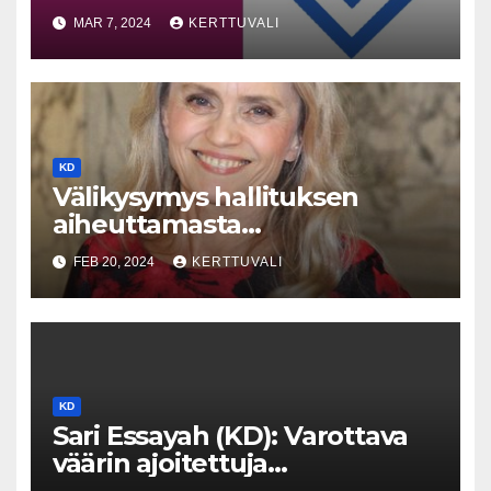
eurovaaleissa
MAR 7, 2024
KERTTUVALI
KD
Välikysymys hallituksen
aiheuttamasta
työmarkkinakaaoksesta
FEB 20, 2024
KERTTUVALI
20.2.2024 KD:n
ryhmäpuheenvuoro,
kansanedustaja Päivi
Räsänen
KD
Sari Essayah (KD): Varottava
väärin ajoitettuja
sopeutustoimia, tärkeintä