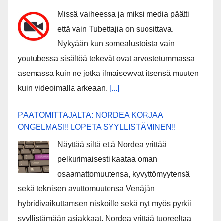
Missä vaiheessa ja miksi media päätti
että vain Tubettajia on suosittava.
Nykyään kun somealustoista vain
youtubessa sisältöä tekevät ovat arvostetummassa
asemassa kuin ne jotka ilmaisewvat itsensä muuten
kuin videoimalla arkeaan.
[...]
PÄÄTOMITTAJALTA: NORDEA KORJAA
ONGELMASI!! LOPETA SYYLLISTÄMINEN!!
Näyttää siltä että Nordea yrittää
pelkurimaisesti kaataa oman
osaamattomuutensa, kyvyttömyytensä
sekä teknisen avuttomuutensa Venäjän
hybridivaikuttamsen niskoille sekä nyt myös pyrkii
syyllistämään asiakkaat. Nordea yrittää tuoreeltaa