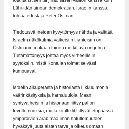
totalitaristisen tai jihadistisen valtion kanssa kuin
Lähi-idän ainoan demokratian, Israelin kanssa,
toteaa edustaja Peter Östman.
Tiedotusvälineiden kyvyttömyys nähdä ja välittää
Israelin näkökulmia vaikeisiin tilanteisiin on
Östmanin mukaan toinen merkittävä ongelma.
Tietämättömyys johtaa myös virheellisiin
syytöksiin, mistä Kontulan toimet selvästi
kumpuavat.
Israelin alkuperästä ja historiasta liikkuu monia
väärinkäsityksiä ja harhaluuloja. Maan
syntyvaiheisiin ja historiaan liittyy paljon
levottomuuksia, mutta konfliktit liittyvät etupäässä
ympäröivien arabimaailman haluttomuuteen
hyväksyä juutalaisten tarve ja oikeus omaan