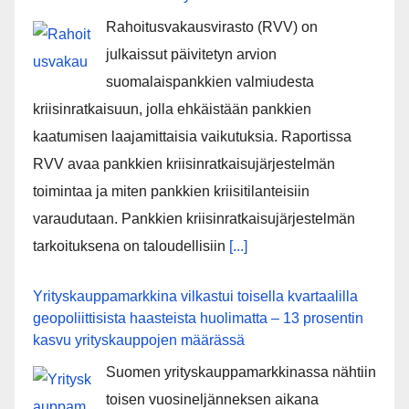
Rahoitusvakausvirasto (RVV) on
julkaissut päivitetyn arvion
suomalaispankkien valmiudesta
kriisinratkaisuun, jolla ehkäistään pankkien
kaatumisen laajamittaisia vaikutuksia. Raportissa
RVV avaa pankkien kriisinratkaisujärjestelmän
toimintaa ja miten pankkien kriisitilanteisiin
varaudutaan. Pankkien kriisinratkaisujärjestelmän
tarkoituksena on taloudellisiin
[...]
Yrityskauppamarkkina vilkastui toisella kvartaalilla
geopoliittisista haasteista huolimatta – 13 prosentin
kasvu yrityskauppojen määrässä
Suomen yrityskauppamarkkinassa nähtiin
toisen vuosineljänneksen aikana