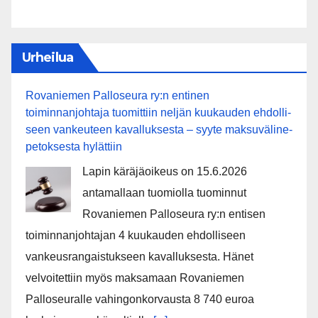
Urheilua
Rovaniemen Palloseura ry:n entinen
toiminnanjohtaja tuo­mit­tiin neljän kuu­kau­den eh­dol­li­
seen van­keu­teen ka­val­luk­ses­ta – syyte mak­su­vä­li­ne­
pe­tok­ses­ta hy­lät­tiin
Lapin käräjäoikeus on 15.6.2026
antamallaan tuomiolla tuominnut
Rovaniemen Palloseura ry:n entisen
toiminnanjohtajan 4 kuukauden ehdolliseen
vankeusrangaistukseen kavalluksesta. Hänet
velvoitettiin myös maksamaan Rovaniemen
Palloseuralle vahingonkorvausta 8 740 euroa