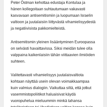
Peter Östman kehottaa edustaja Kontulaa ja
hänen kollegoitaan suhtautumaan vakavasti
kasvavaan antisemitismiin ja luopumaan Israelin
valtioon ja juutalaisiin liittyvästä vihamielisyydestä
ja negatiivisista pakkomielteistä.
Antisemitismin yleinen lisääntyminen Euroopassa
on selvästi havaittavissa. Siksi meidän tulee olla
valppaina kaikenlaisiin tähän viittaavien ilmiöiden
suhteen.
Valitettavasti vihamielisyys juutalaisvaltiota
kohtaan näyttää usein olevan voimakkaampaa
kuin valmius dialogiin. Vaikuttaa siltä, että jotkut
vasemmistopoliitikot haluaisivat käydä
vuoropuhelua mieluummin minkä tahansa