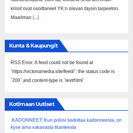
kriisit ovat osoittaneet YK:n olevan täysin tarpeeton.
Maailman
[...]
Kunta & Kaupungit
RSS Error: A feed could not be found at
`https://victoriamedia.site/feed/`; the status code is
`200` and content-type is `text/html`
Kotimaan Uutiset
:KADONNEET: Kun poliisi tiedottaa kadonneesta, on
kyse aina vakavasta tilanteesta