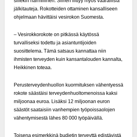
sil­lekin harmillinen. Siihen liittyy myös vaarallisia
jälkitauteja. Rokotteiden ottaminen kansalliseen
ohjelmaan hävittäisi vesirokon Suomesta.
– Vesirokkorokote on pitkässä käytössä
turvalliseksi todettu ja asiantuntijoiden
suosittelema. Tämä satsaus kannattaa niin
ihmisten terveyden kuin kansantalouden kannalta,
Heikkinen toteaa.
Perusterveydenhuollon kuormituksen vähentyessä
rokote säästäisi terveydenhuoltomenoissa kaksi
miljoonaa euroa. Lisäksi 12 miljoonan euron
säästöt saataisiin vanhempien työpoissaolojen
vähentymisestä lähes 80 000 työpäivällä.
Toisena esimerkkinä budjetin terveyttä edistävistä