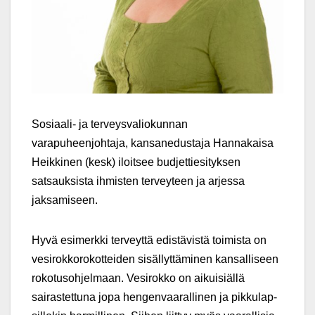
Sosiaali- ja terveysvaliokunnan
varapuheenjohtaja, kansanedustaja Hannakaisa
Heikkinen (kesk) iloitsee budjettiesityksen
satsauksista ihmisten terveyteen ja arjessa
jaksamiseen.
Hyvä esimerkki terveyttä edistävistä toimista on
vesirokkorokotteiden sisällyttäminen kansalliseen
rokotusohjelmaan. Vesirokko on aikuisiällä
sairastettuna jopa hengen­vaa­ral­linen ja pikku­lap­