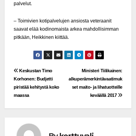
palvelut.
– Toimivien kotipalvelujen ansiosta veteraanit
saavat elää kodinomaista arkea mahdollisimman
pitkään, Heikkinen kiittää.
Post
Keskustan Timo
Ministeri Tiilikainen:
Korhonen: Budjetti
alkuperämerkintävaatimuk
navigation
piristää kehitystä koko
set maito- ja lihatuotteille
maassa
keväällä 2017
By
kerttuvali