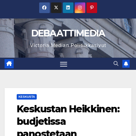
Skip
to
content
DEBAATTIMEDIA
Victoria Median Politiikkasivut
KESKUSTA
Keskustan Heikkinen:
budjetissa
panostetaan