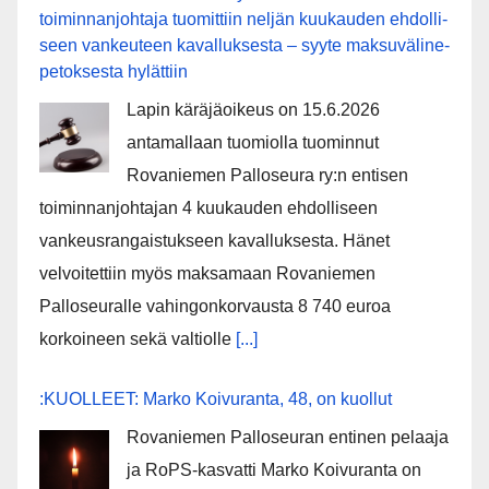
toiminnanjohtaja tuo­mit­tiin neljän kuu­kau­den eh­dol­li­
seen van­keu­teen ka­val­luk­ses­ta – syyte mak­su­vä­li­ne­
pe­tok­ses­ta hy­lät­tiin
Lapin käräjäoikeus on 15.6.2026
antamallaan tuomiolla tuominnut
Rovaniemen Palloseura ry:n entisen
toiminnanjohtajan 4 kuukauden ehdolliseen
vankeusrangaistukseen kavalluksesta. Hänet
velvoitettiin myös maksamaan Rovaniemen
Palloseuralle vahingonkorvausta 8 740 euroa
korkoineen sekä valtiolle
[...]
:KUOLLEET: Marko Koivuranta, 48, on kuollut
Rovaniemen Palloseuran entinen pelaaja
ja RoPS-kasvatti Marko Koivuranta on