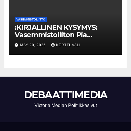
VASEMMISTOLIITTO
:KIRJALLINEN KYSYMYS:
Vasemmistoliiton Pia
Lohikoski: Missä viipyy Orpon
MAY 20, 2026
KERTTUVALI
hallituksen drooniohjeistus
kunnille?
DEBAATTIMEDIA
Victoria Median Politiikkasivut