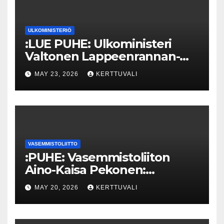
ULKOMINISTERIÖ
:LUE PUHE: Ulkoministeri
Valtonen Lappeenrannan-
Lahden teknillisen yliopiston
MAY 23, 2026
KERTTUVALI
kunniatohtoriksi
VASEMMISTOLIITTO
:PUHE: Vasemmistoliiton
Aino-Kaisa Pekonen:
Eriarvoistumisen
MAY 20, 2026
KERTTUVALI
pysäyttäminen luo
turvallisuutta