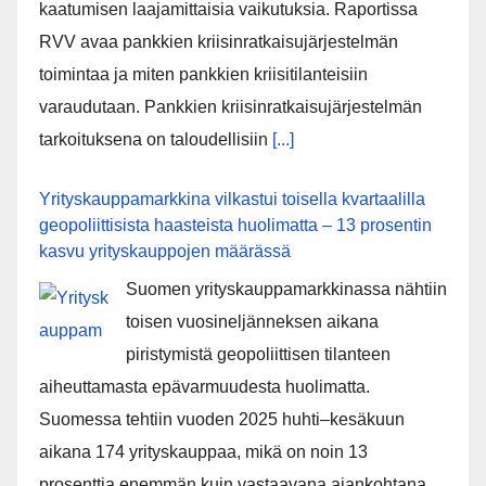
kaatumisen laajamittaisia vaikutuksia. Raportissa
RVV avaa pankkien kriisinratkaisujärjestelmän
toimintaa ja miten pankkien kriisitilanteisiin
varaudutaan. Pankkien kriisinratkaisujärjestelmän
tarkoituksena on taloudellisiin
[...]
Yrityskauppamarkkina vilkastui toisella kvartaalilla
geopoliittisista haasteista huolimatta – 13 prosentin
kasvu yrityskauppojen määrässä
Suomen yrityskauppamarkkinassa nähtiin
toisen vuosineljänneksen aikana
piristymistä geopoliittisen tilanteen
aiheuttamasta epävarmuudesta huolimatta.
Suomessa tehtiin vuoden 2025 huhti–kesäkuun
aikana 174 yrityskauppaa, mikä on noin 13
prosenttia enemmän kuin vastaavana ajankohtana