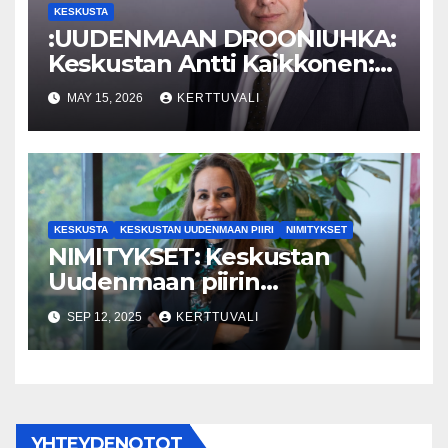
KESKUSTA
:UUDENMAAN DROONIUHKA:
Keskustan Antti Kaikkonen:
Vauhtia
MAY 15, 2026
KERTTUVALI
viranomaistiedotukseen!
KESKUSTA
KESKUSTAN UUDENMAAN PIIRI
NIMITYKSET
NIMITYKSET: Keskustan
Uudenmaan piirin
aluekoordinaattorina aloittaa
SEP 12, 2025
KERTTUVALI
1.10. alkaen Espoolainen Nina
From.
YHTEYDENOTOT