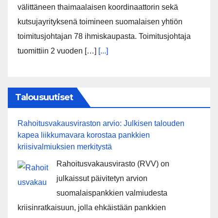
välittäneen thaimaalaisen koordinaattorin sekä
kutsujayrityksenä toimineen suomalaisen yhtiön
toimitusjohtajan 78 ihmiskaupasta. Toimitusjohtaja
tuomittiin 2 vuoden […]
[...]
Talousuutiset
Rahoitusvakausviraston arvio: Julkisen talouden
kapea liikkumavara korostaa pankkien
kriisivalmiuksien merkitystä
Rahoitusvakausvirasto (RVV) on
julkaissut päivitetyn arvion
suomalaispankkien valmiudesta
kriisinratkaisuun, jolla ehkäistään pankkien