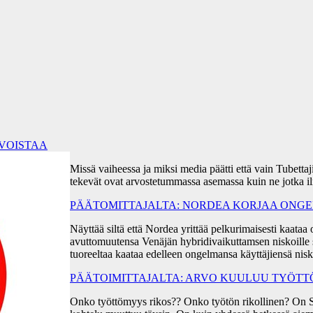
RVOISTAA
Missä vaiheessa ja miksi media päätti että vain Tubetta
tekevät ovat arvostetummassa asemassa kuin ne jotka i
PÄÄTOMITTAJALTA: NORDEA KORJAA ONGEL
Näyttää siltä että Nordea yrittää pelkurimaisesti kaa
avuttomuutensa Venäjän hybridivaikuttamsen niskoille s
tuoreeltaa kaataa edelleen ongelmansa käyttäjiensä ni
PÄÄTOIMITTAJALTA: ARVO KUULUU TYÖT
Onko työttömyys rikos?? Onko työtön rikollinen? On 