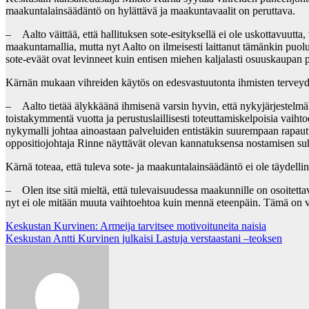
maakuntalainsäädäntö on hylättävä ja maakuntavaalit on peruttava.
– Aalto väittää, että hallituksen sote-esityksellä ei ole uskottavuutta,
maakuntamallia, mutta nyt Aalto on ilmeisesti laittanut tämänkin puoluee
sote-eväät ovat levinneet kuin entisen miehen kaljalasti osuuskaupan po
Kärnän mukaan vihreiden käytös on edesvastuutonta ihmisten terveyde
– Aalto tietää älykkäänä ihmisenä varsin hyvin, että nykyjärjestelmällä
toistakymmentä vuotta ja perustuslaillisesti toteuttamiskelpoisia vaiht
nykymalli johtaa ainoastaan palveluiden entistäkin suurempaan rapautum
oppositiojohtaja Rinne näyttävät olevan kannatuksensa nostamisen suh
Kärnä toteaa, että tuleva sote- ja maakuntalainsäädäntö ei ole täydellin
– Olen itse sitä mieltä, että tulevaisuudessa maakunnille on osoitetta
nyt ei ole mitään muuta vaihtoehtoa kuin mennä eteenpäin. Tämä on va
Post
Keskustan Kurvinen: Armeija tarvitsee motivoituneita naisia
Keskustan Antti Kurvinen julkaisi Lastuja verstaastani –teoksen
navigation