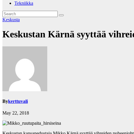
Tekniikka
Keskusta
Keskustan Kärnä syyttää vihreid
By
kerttuvali
May 22, 2018
Keskustan kansanedustaja Mikko Kärnä syyttää vihreiden puheenjohtajaa