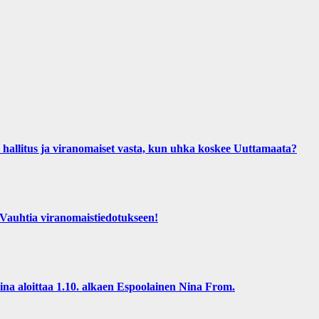
us ja viranomaiset vasta, kun uhka koskee Uuttamaata?
htia viranomaistiedotukseen!
 aloittaa 1.10. alkaen Espoolainen Nina From.