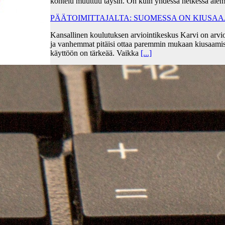
kohtelu muuttuu täysin. On kuin yhdessä hetkessä aiem
PÄÄTOIMITTAJALTA: SUOMESSA ON KIUSA
Kansallinen koulutuksen arviointikeskus Karvi on arvio
ja vanhemmat pitäisi ottaa paremmin mukaan kiusaami
käyttöön on tärkeää. Vaikka
[...]