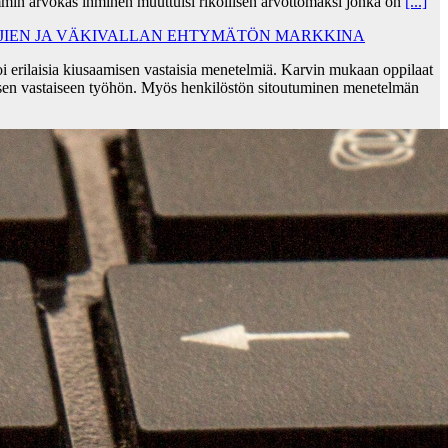
min arvokas ihminen muuttuisi rikollisen arvottomaksi jonka on
[...]
AJIEN JA VÄKIVALLAN EHTYMÄTÖN MARKKINA
i erilaisia kiusaamisen vastaisia menetelmiä. Karvin mukaan oppilaat
sen vastaiseen työhön. Myös henkilöstön sitoutuminen menetelmän