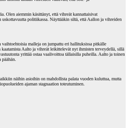
lia. Olen aiemmin käsittänyt, että vihreät kannattaisivat
 uskottavuutta politiikassa. Näyttääkin siltä, että Aallon ja vihreiden
vaihtoehtoisia malleja on jumpattu eri hallituksissa pitkälle
aatamista Aalto ja vihreät leikittelevät nyt ihmisten terveydellä, sillä
tonta yrittää ostaa vaalivoittoa tällaisilla puheilla. Aalto ja toinen
a päähän.
aikkiin näihin asioihin on mahdollista palata vuoden kuluttua, mutta
itiopuolueiden ajaman stagnaation toteutuminen.