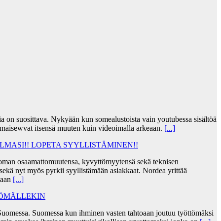
jia on suosittava. Nykyään kun somealustoista vain youtubessa sisältöä
lmaisewvat itsensä muuten kuin videoimalla arkeaan.
[...]
MASI!! LOPETA SYYLLISTÄMINEN!!
taa oman osaamattomuutensa, kyvyttömyytensä sekä teknisen
ekä nyt myös pyrkii syyllistämään asiakkaat. Nordea yrittää
skaan
[...]
TÖMÄLLEKIN
Suomessa. Suomessa kun ihminen vasten tahtoaan joutuu työttömäksi