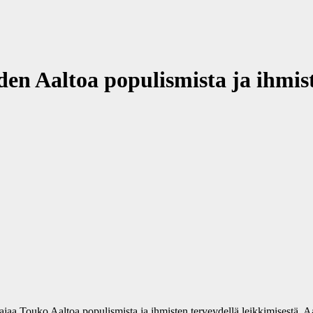
en Aaltoa populismista ja ihmist
 Touko Aaltoa populismista ja ihmisten terveydellä leikkimisestä. Aalto