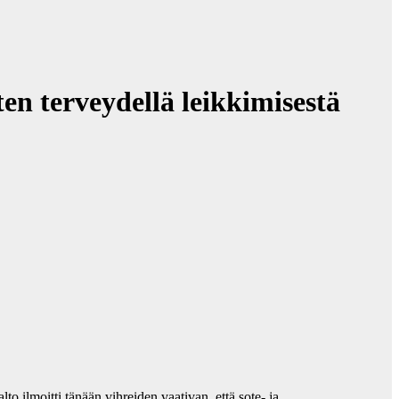
en terveydellä leikkimisestä
 ilmoitti tänään vihreiden vaativan, että sote- ja