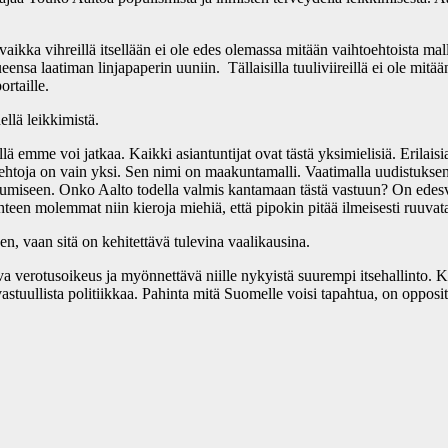
 vaikka vihreillä itsellään ei ole edes olemassa mitään vaihtoehtoista mal
nsa laatiman linjapaperin uuniin. Tällaisilla tuuliviireillä ei ole mitään
rtaille.
llä leikkimistä.
 emme voi jatkaa. Kaikki asiantuntijat ovat tästä yksimielisiä. Erilaisia 
oehtoja on vain yksi. Sen nimi on maakuntamalli. Vaatimalla uudistuksen k
iseen. Onko Aalto todella valmis kantamaan tästä vastuun? On edesvastuu
teen molemmat niin kieroja miehiä, että pipokin pitää ilmeisesti ruuvat
en, vaan sitä on kehitettävä tulevina vaalikausina.
va verotusoikeus ja myönnettävä niille nykyistä suurempi itsehallinto. K
stuullista politiikkaa. Pahinta mitä Suomelle voisi tapahtua, on oppos