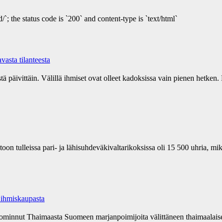
/`; the status code is `200` and content-type is `text/html`
asta tilanteesta
tä päivittäin. Välillä ihmiset ovat olleet kadoksissa vain pienen hetken. 
n tulleissa pari- ja lähisuhdeväkivaltarikoksissa oli 15 500 uhria, mi
 ihmiskaupasta
uominnut Thaimaasta Suomeen marjanpoimijoita välittäneen thaimaalaise