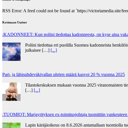
RSS Error: A feed could not be found at `https://victoriamedia.site/feed
Kotimaan Uutiset
:KADONNEET: Kun poliisi tiedottaa kadonneesta, on kyse aina vakav
Poliisi tiedottaa eri puolilla Suomea kadonneista henkilöis
julkaisee […]
[...]
Pari- ja lähisuhdeväkivallan uhrien määrä kasvoi 20 % vuonna 2025
Tilastokeskuksen mukaan vuonna 2025 viranomaisten tietoo
[…]
[...]
:TUOMIOT: Marjayrityksen ex-toimitusjohtaja tuomittiin vankeuteen
Lapin käräjäoikeus on 8.6.2026 antamallaan tuomiolla t