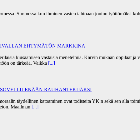
omessa. Suomessa kun ihminen vasten tahtoaan joutuu työttömäksi koh
ÄKIVALLAN EHTYMÄTÖN MARKKINA
 erilaisia kiusaamisen vastaisia menetelmiä. Karvin mukaan oppilaat j
töön on tärkeää. Vaikka
[...]
I SOVELLU ENÄÄN RAUHANTEKIJÄKSI
alin täydellinen katoaminen ovat todisteita YK:n sekä sen alla toimiv
peeton. Maailman
[...]