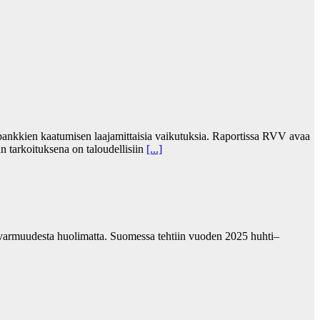
 pankkien kaatumisen laajamittaisia vaikutuksia. Raportissa RVV avaa
än tarkoituksena on taloudellisiin
[...]
pävarmuudesta huolimatta. Suomessa tehtiin vuoden 2025 huhti–