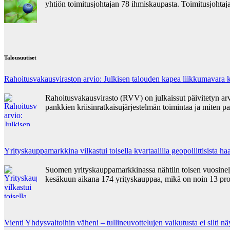
yhtiön toimitusjohtajan 78 ihmiskaupasta. Toimitusjohta
Talousuutiset
Rahoitusvakausviraston arvio: Julkisen talouden kapea liikkumavara k
Rahoitusvakausvirasto (RVV) on julkaissut päivitetyn ar
pankkien kriisinratkaisujärjestelmän toimintaa ja miten pa
Yrityskauppamarkkina vilkastui toisella kvartaalilla geopoliittisista 
Suomen yrityskauppamarkkinassa nähtiin toisen vuosinelj
kesäkuun aikana 174 yrityskauppaa, mikä on noin 13 pr
Vienti Yhdysvaltoihin väheni – tullineuvottelujen vaikutusta ei silti nä