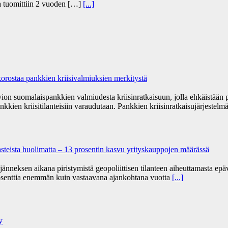
ja tuomittiin 2 vuoden […]
[...]
orostaa pankkien kriisivalmiuksien merkitystä
vion suomalaispankkien valmiudesta kriisinratkaisuun, jolla ehkäistään
nkkien kriisitilanteisiin varaudutaan. Pankkien kriisinratkaisujärjestelm
haasteista huolimatta – 13 prosentin kasvu yrityskauppojen määrässä
änneksen aikana piristymistä geopoliittisen tilanteen aiheuttamasta e
osenttia enemmän kuin vastaavana ajankohtana vuotta
[...]
y