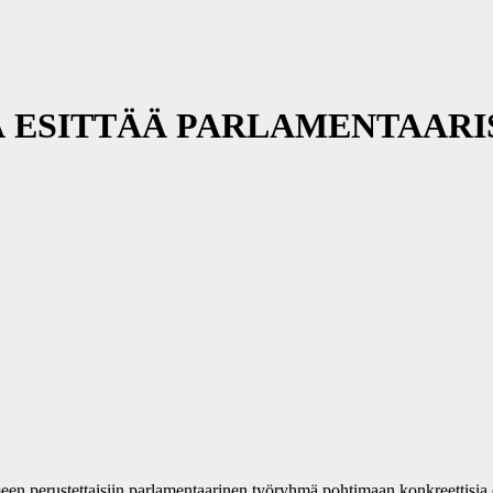
 ESITTÄÄ PARLAMENTAAR
en perustettaisiin parlamentaarinen työryhmä pohtimaan konkreettisia 