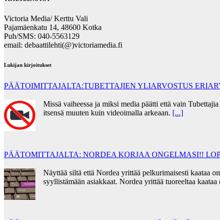
Victoria Media/ Kerttu Vali
Pajamäenkatu 14, 48600 Kotka
Puh/SMS: 040-5563129
email: debaattilehti(@)victoriamedia.fi
Lukijan kirjoitukset
PÄÄTOIMITTAJALTA:TUBETTAJIEN YLIARVOSTUS ERIA
Missä vaiheessa ja miksi media päätti että vain Tubettaj
itsensä muuten kuin videoimalla arkeaan.
[...]
PÄÄTOMITTAJALTA: NORDEA KORJAA ONGELMASI!! LOP
Näyttää siltä että Nordea yrittää pelkurimaisesti kaata
syyllistämään asiakkaat. Nordea yrittää tuoreeltaa kaata