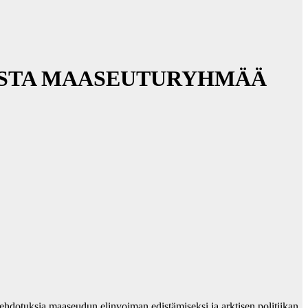
ISTA MAASEUTURYHMÄÄ
ehdotuksia maaseudun elinvoiman edistämiseksi ja arktisen politiikan