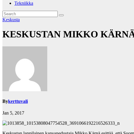
Tekniikka
Keskusta
KESKUSTAN MIKKO KÄRNÄ
By
kerttuvali
Jan 5, 2017
Keskustan lappilainen kansanedustaja Mikko Kärnä esittää, että Suome