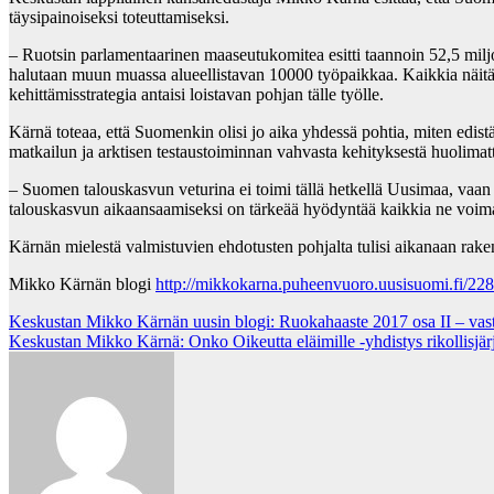
täysipainoiseksi toteuttamiseksi.
– Ruotsin parlamentaarinen maaseutukomitea esitti taannoin 52,5 miljoon
halutaan muun muassa alueellistavan 10000 työpaikkaa. Kaikkia näi
kehittämisstrategia antaisi loistavan pohjan tälle työlle.
Kärnä toteaa, että Suomenkin olisi jo aika yhdessä pohtia, miten edis
matkailun ja arktisen testaustoiminnan vahvasta kehityksestä huolimatta
– Suomen talouskasvun veturina ei toimi tällä hetkellä Uusimaa, vaan
talouskasvun aikaansaamiseksi on tärkeää hyödyntää kaikkia ne voimav
Kärnän mielestä valmistuvien ehdotusten pohjalta tulisi aikanaan rake
Mikko Kärnän blogi
http://mikkokarna.puheenvuoro.uusisuomi.fi/22
Post
Keskustan Mikko Kärnän uusin blogi: Ruokahaaste 2017 osa II – vasti
Keskustan Mikko Kärnä: Onko Oikeutta eläimille -yhdistys rikollisjär
navigation