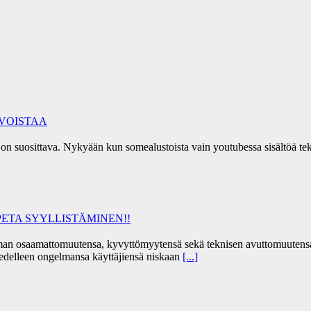
RVOISTAA
ia on suosittava. Nykyään kun somealustoista vain youtubessa sisältöä 
ETA SYYLLISTÄMINEN!!
a oman osaamattomuutensa, kyvyttömyytensä sekä teknisen avuttomuutens
a edelleen ongelmansa käyttäjiensä niskaan
[...]