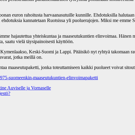
an euron rahoitusta harvaanasutuille kunnille. Ehdotuksilla halutaan lis
tä ehdotuksia kannatetaan Ruotsissa yli puoluerajojen. Miksi me emm
tämme hajautettua yhteiskuntaa ja maaseutukuntien elinvoimaa. Hänen muka
, saatu vielä täysipainoisesti käyttöön.
 Kymenlaakso, Keski-Suomi ja Lappi. Pitäisikö nyt ryhtyä takomaan rauta
arat, jotka meillä on.
ntaa maaseutupaketti, jonka toteuttamiseen kaikki puolueet voivat sitout
8975-suomeenkin-maaseutukuntien-elinvoimapaketti
ne Auviselle ja Vornaselle
jestö?