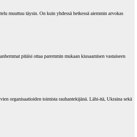
telu muuttuu täysin. On kuin yhdessä hetkessä aiemmin arvokas
a vanhemmat pitäisi ottaa paremmin mukaan kiusaamisen vastaiseen
ien organisaatioiden toimista rauhantekijänä. Lähi-itä, Ukraina sekä