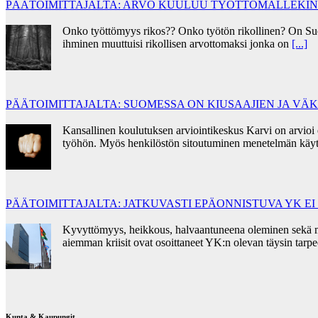
PÄÄTOIMITTAJALTA: ARVO KUULUU TYÖTTÖMÄLLEKIN
Onko työttömyys rikos?? Onko työtön rikollinen? On Su
ihminen muuttuisi rikollisen arvottomaksi jonka on
[...]
PÄÄTOIMITTAJALTA: SUOMESSA ON KIUSAAJIEN JA V
Kansallinen koulutuksen arviointikeskus Karvi on arvioi
työhön. Myös henkilöstön sitoutuminen menetelmän käyt
PÄÄTOIMITTAJALTA: JATKUVASTI EPÄONNISTUVA YK E
Kyvyttömyys, heikkous, halvaantuneena oleminen sekä mora
aiemman kriisit ovat osoittaneet YK:n olevan täysin tar
Kunta & Kaupungit