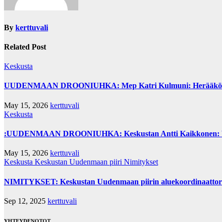
By
kerttuvali
Related Post
Keskusta
UUDENMAAN DROONIUHKA: Mep Katri Kulmuni: Herääkö hallit
May 15, 2026
kerttuvali
Keskusta
:UUDENMAAN DROONIUHKA: Keskustan Antti Kaikkonen: Vau
May 15, 2026
kerttuvali
Keskusta
Keskustan Uudenmaan piiri
Nimitykset
NIMITYKSET: Keskustan Uudenmaan piirin aluekoordinaattorina
Sep 12, 2025
kerttuvali
YHTEYDENOTOT