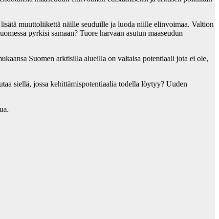
ätä muuttoliikettä näille seuduille ja luoda niille elinvoimaa. Valtion
e Suomessa pyrkisi samaan? Tuore harvaan asutun maaseudun
ansa Suomen arktisilla alueilla on valtaisa potentiaali jota ei ole,
a siellä, jossa kehittämispotentiaalia todella löytyy? Uuden
ua.